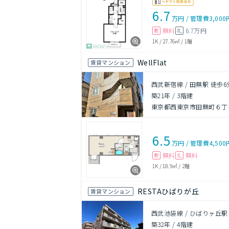
6.7
万円
/
管理費
3,000
無料
6.7万円
敷
礼
1K
/
27.76㎡
/
1階
WellFlat
賃貸マンション
西武新宿線 / 田無駅 徒歩6
築21年
/
3階建
東京都西東京市田無町６丁目
6.5
万円
/
管理費
4,500
無料
無料
敷
礼
1K
/
18.9㎡
/
2階
RESTAひばりが丘
賃貸マンション
西武池袋線 / ひばりヶ丘駅
築32年
/
4階建