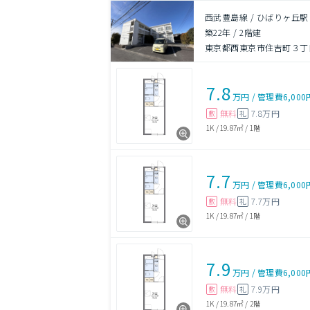
西武豊島線 / ひばりヶ丘駅
築22年
/
2階建
東京都西東京市住吉町３丁
7.8
万円
/
管理費
6,000
無料
7.8万円
敷
礼
1K
/
19.87㎡
/
1階
7.7
万円
/
管理費
6,000
無料
7.7万円
敷
礼
1K
/
19.87㎡
/
1階
7.9
万円
/
管理費
6,000
無料
7.9万円
敷
礼
1K
/
19.87㎡
/
2階