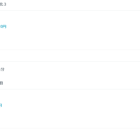
北３
00円
8分
目
円