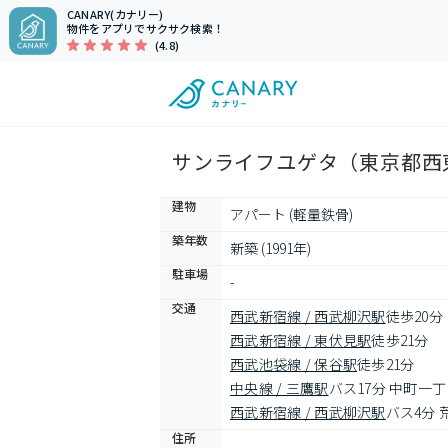
CANARY(カナリー)
物件をアプリでサクサク検索！
(4.8)
サンライフユゲタ（東京都西東
建物
アパート (軽量鉄骨)
築年数
新築 (1991年)
駐車場
-
交通
西武新宿線 / 西武柳沢駅
徒歩20分
西武新宿線 / 東伏見駅
徒歩21分
西武池袋線 / 保谷駅
徒歩21分
中央線 / 三鷹駅
バス17分 中町一丁
西武新宿線 / 西武柳沢駅
バス4分 
住所