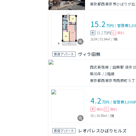
東京都西東京市ひばりが丘
15.2
万円
/
管理費
5,0
15.2万円
無料
敷
礼
2LDK
/
51.84㎡
/
3階
ヴィラ田無
賃貸アパート
西武新宿線 / 田無駅 徒歩1
築38年
/
2階建
東京都西東京市西原町５丁
4.2
万円
/
管理費
3,000
無料
無料
敷
礼
1K
/
14.85㎡
/
1階
レオパレスひばりヒルズ
賃貸アパート