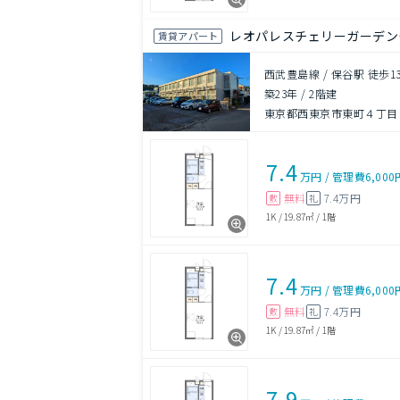
レオパレスチェリーガーデン
賃貸アパート
西武豊島線 / 保谷駅 徒歩1
築23年
/
2階建
東京都西東京市東町４丁目
7.4
万円
/
管理費
6,000
無料
7.4万円
敷
礼
1K
/
19.87㎡
/
1階
7.4
万円
/
管理費
6,000
無料
7.4万円
敷
礼
1K
/
19.87㎡
/
1階
7.9