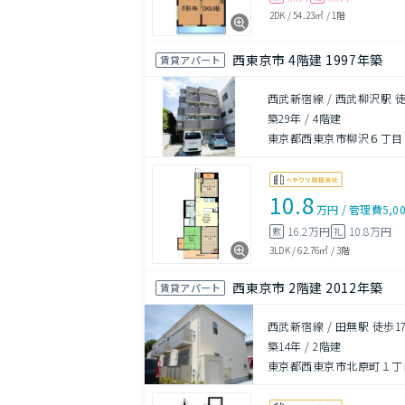
2DK
/
54.23㎡
/
1階
西東京市 4階建 1997年築
賃貸アパート
西武新宿線 / 西武柳沢駅 
築29年
/
4階建
東京都西東京市柳沢６丁目
10.8
万円
/
管理費
5,0
16.2万円
10.8万円
敷
礼
3LDK
/
62.76㎡
/
3階
西東京市 2階建 2012年築
賃貸アパート
西武新宿線 / 田無駅 徒歩1
築14年
/
2階建
東京都西東京市北原町１丁