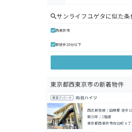
サンライフユゲタ
に似た条
西東京市
駅徒歩20分以下
東京都西東京市の新着物件
向台ハイツ
賃貸アパート
西武新宿線 / 田無駅 徒歩1
築35年
/
2階建
東京都西東京市向台町４丁