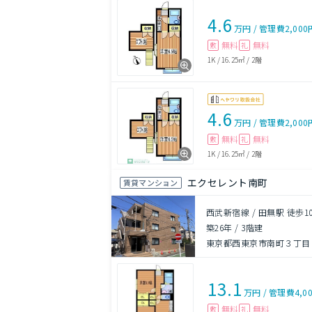
4.6
万円
/
管理費
2,000
無料
無料
敷
礼
1K
/
16.25㎡
/
2階
4.6
万円
/
管理費
2,000
無料
無料
敷
礼
1K
/
16.25㎡
/
2階
エクセレント南町
賃貸マンション
西武新宿線 / 田無駅 徒歩1
築26年
/
3階建
東京都西東京市南町３丁目
13.1
万円
/
管理費
4,0
無料
無料
敷
礼