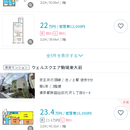
2LDK
/
50.09㎡
/
3階
22
万円
/
管理費
12,000円
無料
無料
敷
礼
1LDK
/
38.64㎡
/
3階
全
5
件を表示する
ウェルスクエア駒場東大前
賃貸マンション
京王井の頭線 / 池ノ上駅 徒歩9分
築1年
/
3階建
東京都世田谷区代沢１丁目6－4
23.4
万円
/
管理費
10,000円
23.4万円
無料
敷
礼
1LDK
/
40.32㎡
/
3階