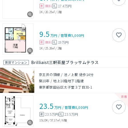
無料
17.4万円
敷
礼
1K
/
20.25㎡
/
1階
9.5
万円
/
管理費
5,000円
無料
19万円
敷
礼
1K
/
25.28㎡
/
2階
Brilliaist三軒茶屋ブラッサムテラス
賃貸マンション
京王井の頭線 / 池ノ上駅 徒歩14分
築18年
/
地上10階地下1階建
東京都世田谷区太子堂３丁目38-1
23.5
万円
/
管理費
8,000円
23.5万円
23.5万円
敷
礼
1SLDK
/
57.17㎡
/
6階