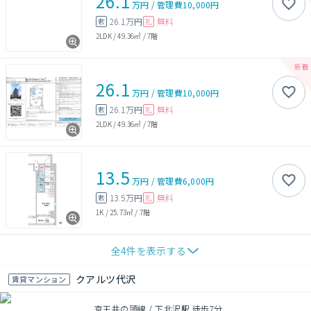
26.1
万円
/
管理費
10,000円
26.1万円
無料
敷
礼
2LDK
/
49.36㎡
/
7階
26.1
万円
/
管理費
10,000円
26.1万円
無料
敷
礼
2LDK
/
49.36㎡
/
7階
13.5
万円
/
管理費
6,000円
13.5万円
無料
敷
礼
1K
/
25.73㎡
/
7階
全
4
件を表示する
クアルツ代沢
賃貸マンション
京王井の頭線 / 下北沢駅 徒歩7分