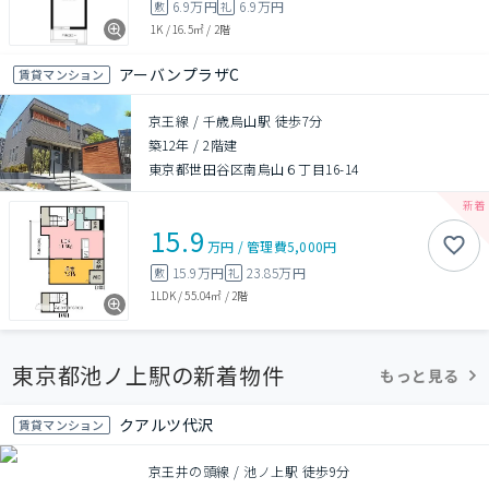
6.9万円
6.9万円
敷
礼
1K
/
16.5㎡
/
2階
アーバンプラザC
賃貸マンション
京王線 / 千歳烏山駅 徒歩7分
築12年
/
2階建
東京都世田谷区南烏山６丁目16-14
15.9
万円
/
管理費
5,000円
15.9万円
23.85万円
敷
礼
1LDK
/
55.04㎡
/
2階
東京都池ノ上駅の新着物件
もっと見る
クアルツ代沢
賃貸マンション
京王井の頭線 / 池ノ上駅 徒歩9分