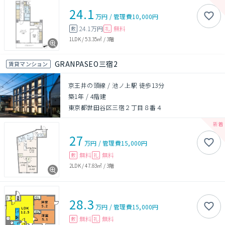
24.1
万円
/
管理費
10,000円
24.1万円
無料
敷
礼
1LDK
/
53.35㎡
/
3階
GRANPASEO三宿2
賃貸マンション
京王井の頭線 / 池ノ上駅 徒歩13分
築1年
/
4階建
東京都世田谷区三宿２丁目８番４
27
万円
/
管理費
15,000円
無料
無料
敷
礼
2LDK
/
47.83㎡
/
3階
28.3
万円
/
管理費
15,000円
無料
無料
敷
礼