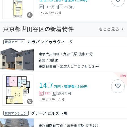
11.5万円
23万円
敷
礼
1K
/
26.82㎡
/
2階
東京都世田谷区の新着物件
もっと見る
ルラパンドゥラヴィーヌ
賃貸アパート
東急大井町線 / 九品仏駅 徒歩15分
新築
/
3階建
東京都世田谷区深沢１丁目７番１３号
14.7
万円
/
管理費
4,100円
無料
29.4万円
敷
礼
1LDK
/
37.16㎡
/
1階
グレースヒルズ下馬
賃貸マンション
東急田園都市線 / 三軒茶屋駅 徒歩13分