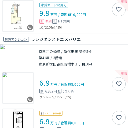
家賃カード決済可
9.9
万円
/
管理費
10,000円
無料
9.9万円
敷
礼
1K
/
25.54㎡
/
2階
ラレジダンスドエスパリエ
賃貸マンション
京王井の頭線 / 新代田駅 徒歩5分
築41年
/
3階建
東京都世田谷区羽根木１丁目10-4
6.9
万円
/
管理費
8,000円
6.9万円
6.9万円
敷
礼
ワンルーム
/
16.5㎡
/
2階
6.9
万円
/
管理費
8,000円