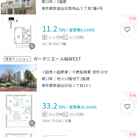
築19年
/
5階建
東京都世田谷区南烏山５丁目7番4号
11.2
万円
/
管理費
8,000円
11.2万円
11.2万円
敷
礼
1K
/
26.02㎡
/
4階
ガーデニエール砧WEST
賃貸マンション
小田急小田原線 / 千歳船橋駅 徒歩10分
築13年
/
地上10階地下1階建
東京都世田谷区砧２丁目16-1
33.2
万円
/
管理費
20,000円
33.2万円
33.2万円
敷
礼
3LDK
/
79.62㎡
/
10階