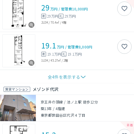
29
万円
/
管理費
10,000円
29万円
29万円
敷
礼
2LDK
/
70.4㎡
/
4階
19.1
万円
/
管理費
8,000円
19.1万円
19.1万円
敷
礼
1LDK
/
45.27㎡
/
2階
全
4
件を表示する
メゾンド代沢
賃貸マンション
京王井の頭線 / 池ノ上駅 徒歩12分
築13年
/
4階建
東京都世田谷区代沢４丁目