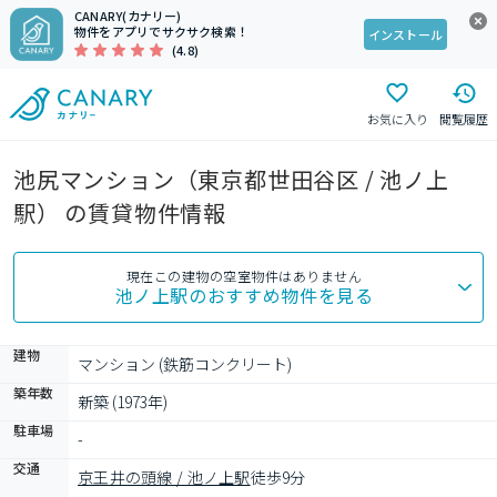
CANARY(カナリー)
物件をアプリでサクサク検索！
インストール
(4.8)
お気に入り
閲覧履歴
池尻マンション（東京都世田谷区 / 池ノ上
駅） の賃貸物件情報
現在この建物の空室物件はありません
池ノ上駅
のおすすめ物件を見る
建物
マンション (鉄筋コンクリート)
築年数
新築 (1973年)
駐車場
-
交通
京王井の頭線 / 池ノ上駅
徒歩9分