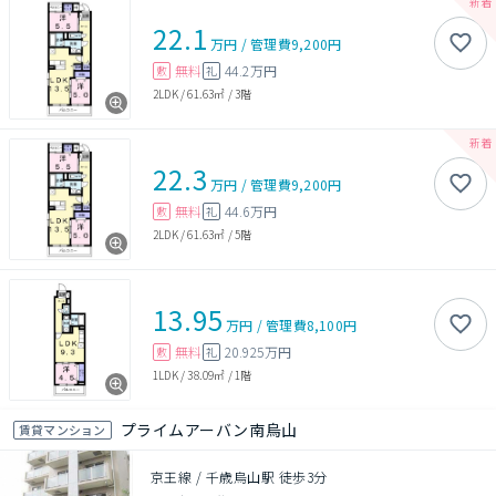
22.1
万円
/
管理費
9,200円
無料
44.2万円
敷
礼
2LDK
/
61.63㎡
/
3階
22.3
万円
/
管理費
9,200円
無料
44.6万円
敷
礼
2LDK
/
61.63㎡
/
5階
13.95
万円
/
管理費
8,100円
無料
20.925万円
敷
礼
1LDK
/
38.09㎡
/
1階
プライムアーバン南烏山
賃貸マンション
京王線 / 千歳烏山駅 徒歩3分