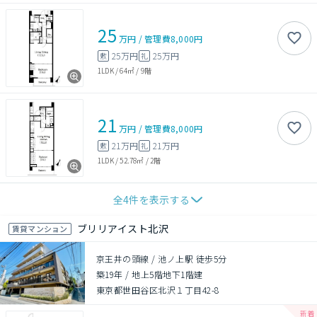
25
万円
/
管理費
8,000円
25万円
25万円
敷
礼
1LDK
/
64㎡
/
9階
21
万円
/
管理費
8,000円
21万円
21万円
敷
礼
1LDK
/
52.78㎡
/
2階
全
4
件を表示する
ブリリアイスト北沢
賃貸マンション
京王井の頭線 / 池ノ上駅 徒歩5分
築19年
/
地上5階地下1階建
東京都世田谷区北沢１丁目42-8