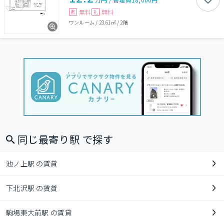
無料
無料
敷
礼
ワンルーム
/
23.61㎡
/
2階
同じ最寄り駅 で探す
池ノ上駅 の賃貸
下北沢駅 の賃貸
駒場東大前駅 の賃貸