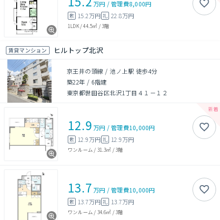
15.2
万円
/
管理費
8,000円
15.2万円
22.8万円
敷
礼
1LDK
/
44.5㎡
/
3階
ヒルトップ北沢
賃貸マンション
京王井の頭線 / 池ノ上駅 徒歩4分
築22年
/
6階建
東京都世田谷区北沢1丁目４１－１２
12.9
万円
/
管理費
10,000円
12.9万円
12.9万円
敷
礼
ワンルーム
/
31.3㎡
/
3階
13.7
万円
/
管理費
10,000円
13.7万円
13.7万円
敷
礼
ワンルーム
/
34.6㎡
/
3階