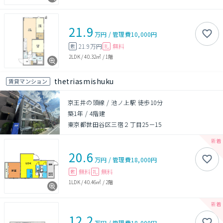
21.9
万円
/
管理費
10,000円
21.9万円
無料
敷
礼
2LDK
/
40.32㎡
/
1階
thetriasmishuku
賃貸マンション
京王井の頭線 / 池ノ上駅 徒歩10分
築1年
/
4階建
東京都世田谷区三宿２丁目25－15
20.6
万円
/
管理費
18,000円
無料
無料
敷
礼
1LDK
/
40.46㎡
/
2階
12.2
万円
/
管理費
18,000円