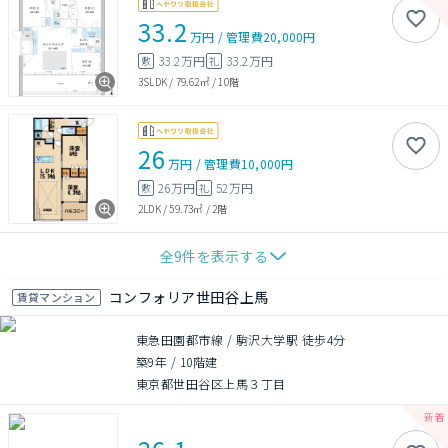
33.2
万円
/
管理費
20,000円
33.2万円
33.2万円
敷
礼
3SLDK
/
79.62㎡
/
10階
26
万円
/
管理費
10,000円
26万円
52万円
敷
礼
2LDK
/
59.73㎡
/
2階
全
9
件を表示する
コンフォリア世田谷上馬
賃貸マンション
東急田園都市線 / 駒沢大学駅 徒歩4分
築9年
/
10階建
東京都世田谷区上馬３丁目