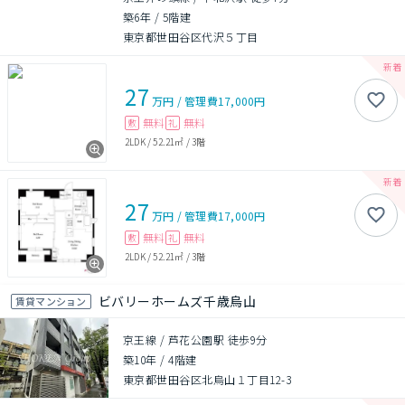
築6年
/
5階建
東京都世田谷区代沢５丁目
27
万円
/
管理費
17,000円
無料
無料
敷
礼
2LDK
/
52.21㎡
/
3階
27
万円
/
管理費
17,000円
無料
無料
敷
礼
2LDK
/
52.21㎡
/
3階
ビバリーホームズ千歳烏山
賃貸マンション
京王線 / 芦花公園駅 徒歩9分
築10年
/
4階建
東京都世田谷区北烏山１丁目12-3