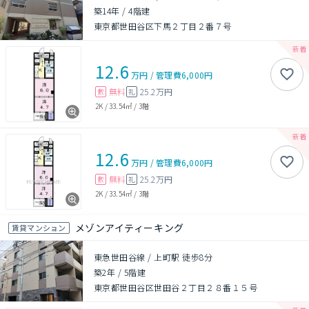
築14年
/
4階建
東京都世田谷区下馬２丁目２番７号
12.6
万円
/
管理費
6,000円
無料
25.2万円
敷
礼
2K
/
33.54㎡
/
3階
12.6
万円
/
管理費
6,000円
無料
25.2万円
敷
礼
2K
/
33.54㎡
/
3階
メゾンアイティーキング
賃貸マンション
東急世田谷線 / 上町駅 徒歩8分
築2年
/
5階建
東京都世田谷区世田谷２丁目２８番１５号