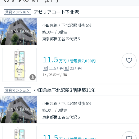
アゼリアコート下北沢
賃貸マンション
小田急線 / 下北沢駅 徒歩5分
築10年
/
3階建
東京都世田谷区代沢５
11.5
万円
/
管理費
7,000円
11.5万円
23万円
敷
礼
1K
/
26.82㎡
/
2階
小田急線下北沢駅3階建築11年
賃貸マンション
小田急線 / 下北沢駅 徒歩5分
築10年
/
3階建
東京都世田谷区代沢５
11.5
万円
/
管理費
7,000円