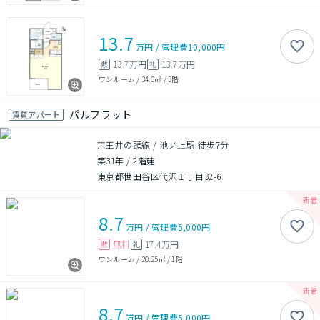
13.7
万円
/
管理費
10,000円
13.7万円
13.7万円
敷
礼
ワンルーム
/
34.6㎡
/
3階
パルフラット
賃貸アパート
京王井の頭線 / 池ノ上駅 徒歩7分
築31年
/
2階建
東京都世田谷区代沢１丁目32-6
8.7
万円
/
管理費
5,000円
無料
17.4万円
敷
礼
ワンルーム
/
20.25㎡
/
1階
8.7
万円
/
管理費
5,000円