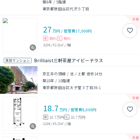
築6年
/
5階建
東京都世田谷区代沢５丁目
27
万円
/
管理費
17,000円
無料
無料
敷
礼
2LDK
/
52.21㎡
/
3階
Brilliaist三軒茶屋アイビーテラス
賃貸マンション
京王井の頭線 / 池ノ上駅 徒歩14分
築18年
/
10階建
東京都世田谷区太子堂３丁目36-1
18.7
万円
/
管理費
8,000円
18.7万円
18.7万円
敷
礼
1LDK
/
45.27㎡
/
1階