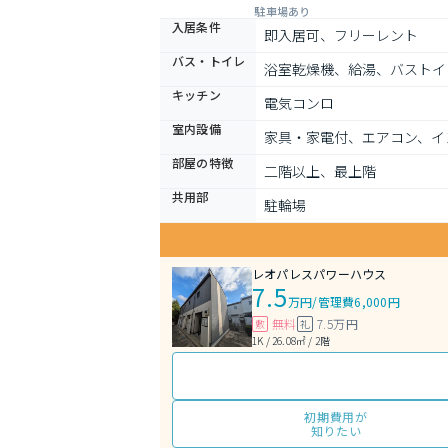
駐車場あり
入居条件
即入居可、フリーレント
バス・トイレ
浴室乾燥機、給湯、バストイ
キッチン
電気コンロ
室内設備
家具・家電付、エアコン、イ
部屋の特徴
二階以上、最上階
共用部
駐輪場
レオパレスパワーハウス
7.5
万円
/
管理費6,000円
無料
7.5万円
敷
礼
1K / 26.08㎡ / 2階
初期費用が
知りたい