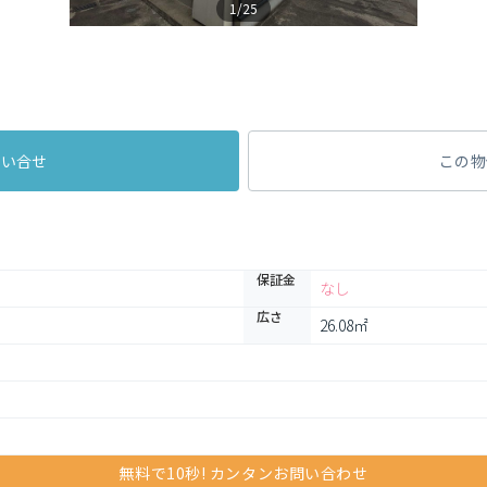
1/25
問い合せ
この物
保証金
なし
広さ
26.08㎡
無料で10秒! カンタンお問い合わせ