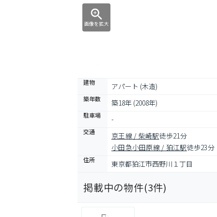
画像を拡大
建物
アパート (木造)
築年数
築18年 (2008年)
駐車場
-
交通
京王線 / 柴崎駅
徒歩21分
小田急小田原線 / 狛江駅
徒歩23分
住所
東京都狛江市西野川１丁目
掲載中の物件(
3
件)