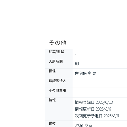
その他
駐車/駐輪
-
入居時期
即
損保
住宅保険: 要
保証代行人
-
その他費用
-
情報
情報登録日:
2026/6/13
情報更新日:
2026/8/6
次回更新予定日:
2026/8/8
備考
現況: 空家
