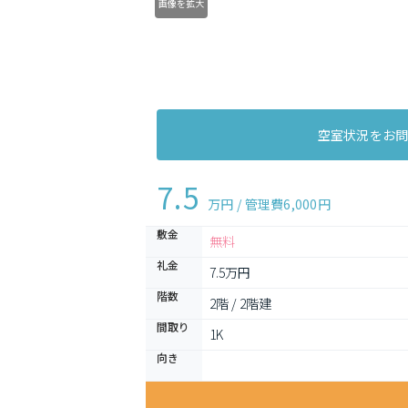
画像を拡大
空室状況をお
7.5
万円 / 管理費
6,000円
敷金
無料
礼金
7.5万円
階数
2階 / 2階建
間取り
1K 
向き