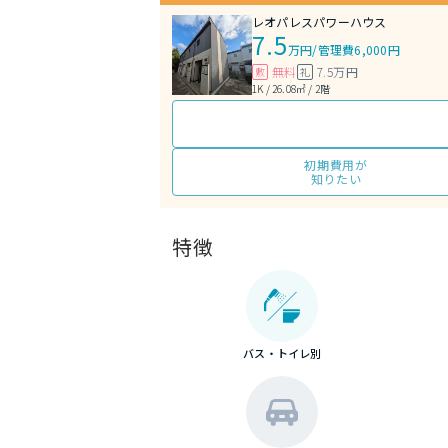
レオパレスパワーハウス
7.5
万円
/
管理費6,000円
無料
7.5万円
敷
礼
1K / 26.08㎡ / 2階
初期費用が
知りたい
特徴
バス・トイレ別