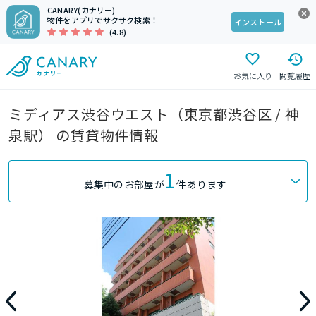
CANARY(カナリー)
物件をアプリでサクサク検索！
インストール
(4.8)
お気に入り
閲覧履歴
ミディアス渋谷ウエスト（東京都渋谷区 / 神
泉駅） の賃貸物件情報
1
募集中のお部屋が
件あります