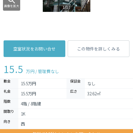
画像を拡大
1/17
空室状況をお問い合せ
この物件を詳しくみる
15.5
万円 / 管理費
なし
敷金
保証金
15.5万円
なし
礼金
広さ
15.5万円
32.62㎡
階数
4階 / 8階建
間取り
1K 
向き
西