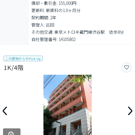
償却・敷引金: 155,000円

更新料: 新賃料の1.0ヶ月分

契約期間: 2年

管理人: 巡回

その他交通: 東京メトロ半蔵門線渋谷駅　徒歩8分

自社管理番号: 14105802
この建物からのPick Up
1K/4階