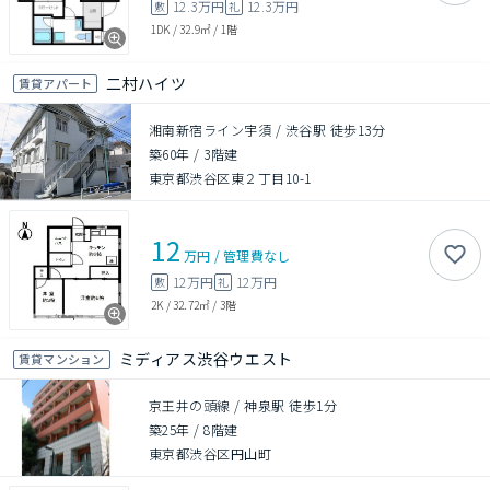
12.3万円
12.3万円
敷
礼
1DK
/
32.9㎡
/
1階
二村ハイツ
賃貸アパート
湘南新宿ライン宇須 / 渋谷駅 徒歩13分
築60年
/
3階建
東京都渋谷区東２丁目10-1
12
万円
/
管理費
なし
12万円
12万円
敷
礼
2K
/
32.72㎡
/
3階
ミディアス渋谷ウエスト
賃貸マンション
京王井の頭線 / 神泉駅 徒歩1分
築25年
/
8階建
東京都渋谷区円山町