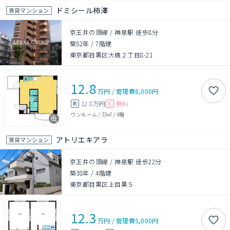
ドミシール柿澤
賃貸マンション
京王井の頭線 / 神泉駅 徒歩8分
築52年
/
7階建
東京都目黒区大橋２丁目8-21
12.8
万円
/
管理費
8,000円
12.8万円
無料
敷
礼
ワンルーム
/
33㎡
/
4階
アトリエキアラ
賃貸マンション
京王井の頭線 / 神泉駅 徒歩22分
築38年
/
4階建
東京都目黒区上目黒５
12.3
万円
/
管理費
5,000円