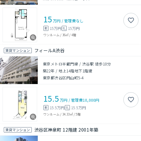
15
万円
/
管理費
なし
15万円
15万円
敷
礼
ワンルーム
/
36㎡
/
4階
フィールA渋谷
賃貸マンション
東京メトロ半蔵門線 / 渋谷駅 徒歩10分
築22年
/
地上14階地下1階建
東京都渋谷区円山町5-4
15.5
万円
/
管理費
10,000円
15.5万円
15.5万円
敷
礼
ワンルーム
/
34.33㎡
/
5階
渋谷区神泉町 12階建 2001年築
賃貸マンション