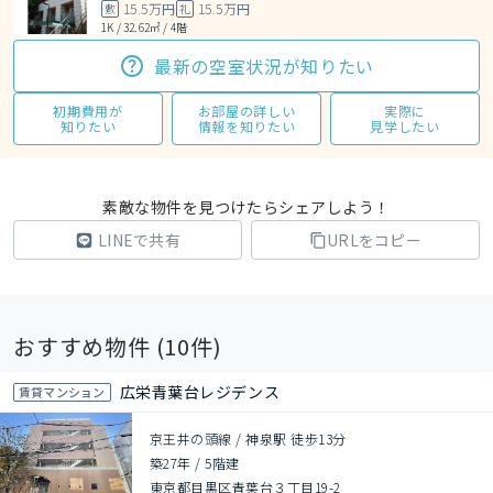
15.5万円
15.5万円
敷
礼
1K / 32.62㎡ / 4階
最新の空室状況が知りたい
初期費用が
お部屋の詳しい
実際に
知りたい
情報を知りたい
見学したい
素敵な物件を見つけたらシェアしよう！
LINEで共有
URLをコピー
おすすめ物件 (
10
件)
広栄青葉台レジデンス
賃貸マンション
京王井の頭線 / 神泉駅 徒歩13分
築27年
/
5階建
東京都目黒区青葉台３丁目19-2