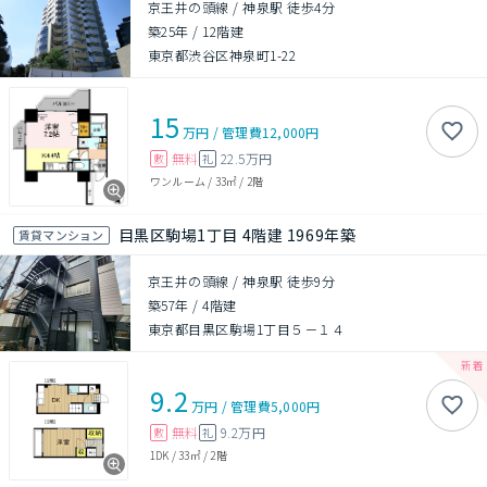
京王井の頭線 / 神泉駅 徒歩4分
築25年
/
12階建
東京都渋谷区神泉町1-22
15
万円
/
管理費
12,000円
無料
22.5万円
敷
礼
ワンルーム
/
33㎡
/
2階
目黒区駒場1丁目 4階建 1969年築
賃貸マンション
京王井の頭線 / 神泉駅 徒歩9分
築57年
/
4階建
東京都目黒区駒場1丁目５－１４
9.2
万円
/
管理費
5,000円
無料
9.2万円
敷
礼
1DK
/
33㎡
/
2階