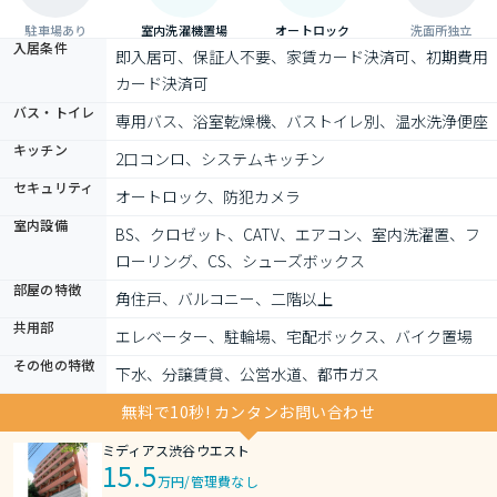
駐車場あり
室内洗濯機置場
オートロック
洗面所独立
入居条件
即入居可、保証人不要、家賃カード決済可、初期費用
カード決済可
バス・トイレ
専用バス、浴室乾燥機、バストイレ別、温水洗浄便座
キッチン
2口コンロ、システムキッチン
セキュリティ
オートロック、防犯カメラ
室内設備
BS、クロゼット、CATV、エアコン、室内洗濯置、フ
ローリング、CS、シューズボックス
部屋の特徴
角住戸、バルコニー、二階以上
共用部
エレベーター、駐輪場、宅配ボックス、バイク置場
その他の特徴
下水、分譲賃貸、公営水道、都市ガス
無料で10秒! カンタンお問い合わせ
ミディアス渋谷ウエスト
15.5
万円
/
管理費なし