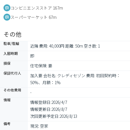
コンビニエンスストア 167m
スーパーマーケット 67m
その他
駐車/駐輪
近隣 費用: 40,000円 距離: 50m 空き数: 1
入居時期
即
損保
住宅保険: 要
保証代行人
加入要 会社名: クレディセゾン 費用: 初回契約時：
50%、月額：1%
その他費用
-
情報
情報登録日:
2026/4/7
情報更新日:
2026/8/7
次回更新予定日:
2026/8/13
備考
現況: 空家
