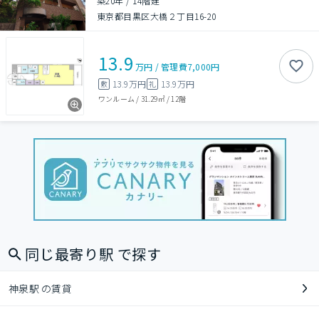
築20年
/
14階建
東京都目黒区大橋２丁目16-20
13.9
万円
/
管理費
7,000円
13.9万円
13.9万円
敷
礼
ワンルーム
/
31.29㎡
/
12階
同じ最寄り駅 で探す
神泉駅 の賃貸