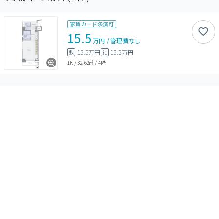
家賃カード決済可
15.5
万円
/
管理費
なし
15.5万円
15.5万円
敷
礼
1K
/
32.62㎡
/
4階