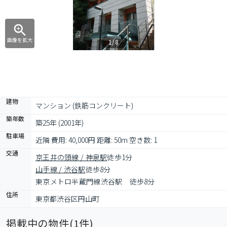
画像を拡大
1/8
建物
マンション (鉄筋コンクリート)
築年数
築25年 (2001年)
駐車場
近隣 費用: 40,000円 距離: 50m 空き数: 1
交通
京王井の頭線 / 神泉駅
徒歩1分
山手線 / 渋谷駅
徒歩8分
東京メトロ半蔵門線渋谷駅　徒歩8分
住所
東京都渋谷区円山町
掲載中の物件(
1
件)