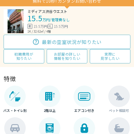
無料で10秒! カンタンお問い合わせ
ミディアス渋谷ウエスト
15.5
万円
/
管理費なし
15.5万円
15.5万円
敷
礼
1K / 32.62㎡ / 4階
最新の空室状況が知りたい
初期費用が
お部屋の詳しい
実際に
知りたい
情報を知りたい
見学したい
特徴
バス・トイレ別
2階以上
エアコン付き
ペット相談可