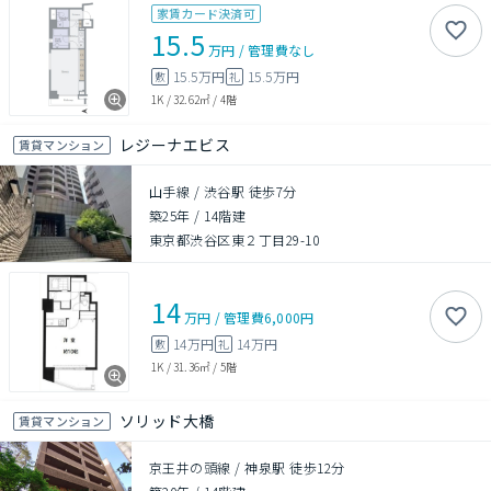
家賃カード決済可
15.5
万円
/
管理費
なし
15.5万円
15.5万円
敷
礼
1K
/
32.62㎡
/
4階
レジーナエビス
賃貸マンション
山手線 / 渋谷駅 徒歩7分
築25年
/
14階建
東京都渋谷区東２丁目29-10
14
万円
/
管理費
6,000円
14万円
14万円
敷
礼
1K
/
31.36㎡
/
5階
ソリッド大橋
賃貸マンション
京王井の頭線 / 神泉駅 徒歩12分