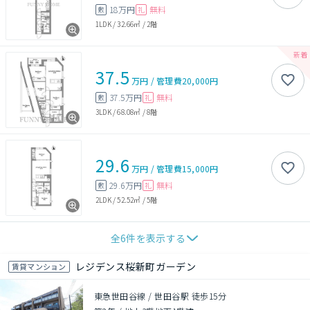
18万円
無料
敷
礼
1LDK
/
32.66㎡
/
2階
37.5
万円
/
管理費
20,000円
37.5万円
無料
敷
礼
3LDK
/
68.08㎡
/
8階
29.6
万円
/
管理費
15,000円
29.6万円
無料
敷
礼
2LDK
/
52.52㎡
/
5階
全
6
件を表示する
レジデンス桜新町ガーデン
賃貸マンション
東急世田谷線 / 世田谷駅 徒歩15分