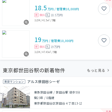
18.5
万円
/
管理費
10,000円
無料
18.5万円
敷
礼
1LDK
/
41.5㎡
/
5階
19
万円
/
管理費
10,000円
無料
19万円
敷
礼
1LDK
/
47.43㎡
/
5階
東京都世田谷駅の新着物件
もっと見る
アルス世田谷シーゼ
賃貸マンション
東急世田谷線 / 世田谷駅 徒歩5分
築23年
/
8階建
東京都世田谷区世田谷４丁目13-12