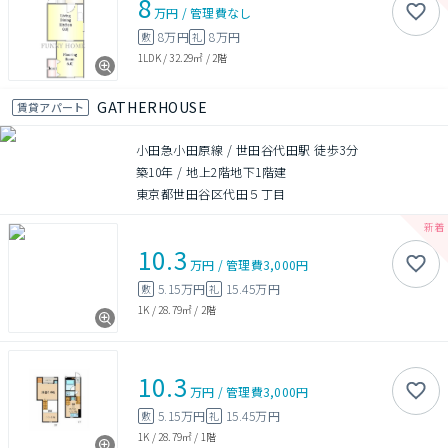
8
万円
/
管理費
なし
8万円
8万円
敷
礼
1LDK
/
32.29㎡
/
2階
GATHERHOUSE
賃貸アパート
小田急小田原線 / 世田谷代田駅 徒歩3分
築10年
/
地上2階地下1階建
東京都世田谷区代田５丁目
10.3
万円
/
管理費
3,000円
5.15万円
15.45万円
敷
礼
1K
/
28.79㎡
/
2階
10.3
万円
/
管理費
3,000円
5.15万円
15.45万円
敷
礼
1K
/
28.79㎡
/
1階