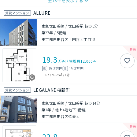
全
13
件を表示する
ALLURE
賃貸マンション
東急世田谷線 / 世田谷駅 徒歩5分
築27年
/
5階建
東京都世田谷区世田谷４丁目15
19.3
万円
/
管理費
12,000円
19.3万円
19.3万円
敷
礼
1LDK
/
50.23㎡
/
4階
LEGALAND桜新町
賃貸マンション
東急世田谷線 / 世田谷駅 徒歩14分
築1年
/
地上4階地下1階建
東京都世田谷区弦巻４
22.8