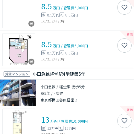
8.5
万円
/
管理費
5,000円
8.5万円
8.5万円
敷
礼
1K
/
20.33㎡
/
3階
8.5
万円
/
管理費
5,000円
8.5万円
8.5万円
敷
礼
1K
/
20.33㎡
/
3階
小田急線経堂駅4階建築5年
賃貸マンション
小田急線 / 経堂駅 徒歩5分
築5年
/
4階建
東京都世田谷区経堂２
13
万円
/
管理費
10,000円
13万円
13万円
敷
礼