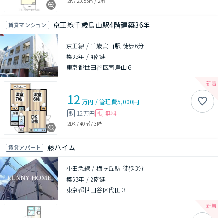
2K
/
25.83㎡
/
2階
京王線千歳烏山駅4階建築36年
賃貸マンション
京王線 / 千歳烏山駅 徒歩6分
築35年
/
4階建
東京都世田谷区南烏山６
12
万円
/
管理費
5,000円
12万円
無料
敷
礼
2DK
/
40㎡
/
3階
藤ハイム
賃貸アパート
小田急線 / 梅ヶ丘駅 徒歩3分
築63年
/
2階建
東京都世田谷区代田３