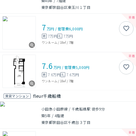
築40年
/
7階建
東京都世田谷区東玉川１丁目
7
万円
/
管理費
6,000円
7万円
7万円
敷
礼
ワンルーム
/
18㎡
/
7階
7.6
万円
/
管理費
5,000円
7.6万円
7.6万円
敷
礼
ワンルーム
/
18㎡
/
7階
fleur千歳船橋
賃貸マンション
小田急小田原線 / 千歳船橋駅 徒歩9分
築5年
/
4階建
東京都世田谷区千歳台３丁目