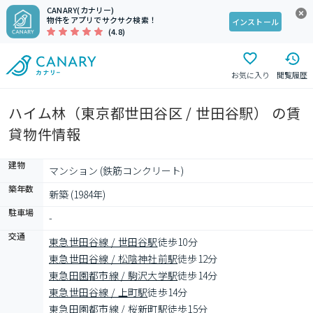
CANARY(カナリー)
物件をアプリでサクサク検索！
インストール
(4.8)
お気に入り
閲覧履歴
ハイム林（東京都世田谷区 / 世田谷駅） の賃
貸物件情報
建物
マンション (鉄筋コンクリート)
築年数
新築 (1984年)
駐車場
-
交通
東急世田谷線 / 世田谷駅
徒歩10分
東急世田谷線 / 松陰神社前駅
徒歩12分
東急田園都市線 / 駒沢大学駅
徒歩14分
東急世田谷線 / 上町駅
徒歩14分
東急田園都市線 / 桜新町駅
徒歩15分