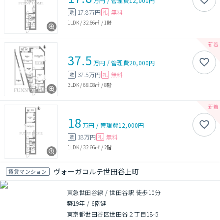
万円
/
管理費
12,000円
17.8万円
無料
敷
礼
1LDK
/
32.66㎡
/
1階
37.5
万円
/
管理費
20,000円
37.5万円
無料
敷
礼
3LDK
/
68.08㎡
/
8階
18
万円
/
管理費
12,000円
18万円
無料
敷
礼
1LDK
/
32.66㎡
/
2階
ヴォーガコルテ世田谷上町
賃貸マンション
東急世田谷線 / 世田谷駅 徒歩10分
築19年
/
6階建
東京都世田谷区世田谷２丁目18-5