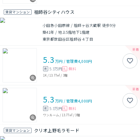
祖師谷シティハウス
賃貸マンション
小田急小田原線 / 祖師ヶ谷大蔵駅 徒歩9分
築41年
/
地上5階地下1階建
東京都世田谷区祖師谷４丁目
5.3
万円
/
管理費
4,000円
5.3万円
無料
敷
礼
1K
/
13.77㎡
/
3階
5.3
万円
/
管理費
4,000円
5.3万円
無料
敷
礼
ワンルーム
/
13.77㎡
/
3階
クリオ上野毛ラモード
賃貸マンション