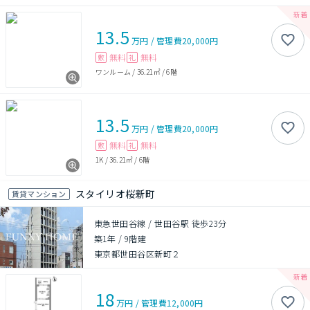
13.5
万円
/
管理費
20,000円
無料
無料
敷
礼
ワンルーム
/
36.21㎡
/
6階
13.5
万円
/
管理費
20,000円
無料
無料
敷
礼
1K
/
36.21㎡
/
6階
スタイリオ桜新町
賃貸マンション
東急世田谷線 / 世田谷駅 徒歩23分
築1年
/
9階建
東京都世田谷区新町２
18
万円
/
管理費
12,000円