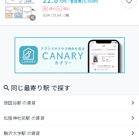
万円
/
管理費
10,000円
無料
無料
敷
礼
2LDK
/
55.3㎡
/
1階
同じ最寄り駅 で探す
世田谷駅 の賃貸
松陰神社前駅 の賃貸
駒沢大学駅 の賃貸