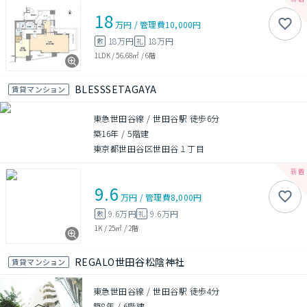
18
万円
/
管理費
10,000円
18万円
18万円
敷
礼
1LDK
/
56.68㎡
/
6階
BLESSSETAGAYA
賃貸マンション
東急世田谷線 / 世田谷駅 徒歩6分
築16年
/
5階建
東京都世田谷区世田谷１丁目
9.6
万円
/
管理費
8,000円
9.6万円
9.6万円
敷
礼
1K
/
25㎡
/
2階
REGALO世田谷松陰神社
賃貸マンション
東急世田谷線 / 世田谷駅 徒歩4分
築8年
/
6階建