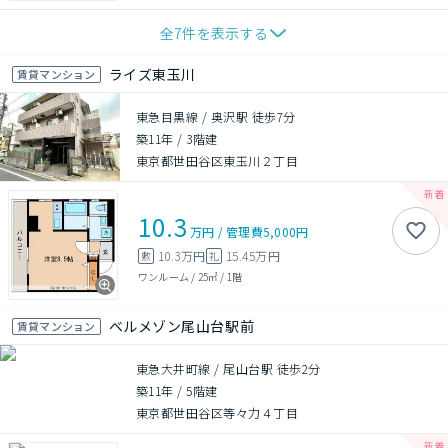
全
7
件を表示する
ライズ東玉川
賃貸マンション
東急目黒線 / 奥沢駅 徒歩7分
築11年
/
3階建
東京都世田谷区東玉川２丁目
10.3
万円
/
管理費
5,000円
10.3万円
15.45万円
敷
礼
ワンルーム
/
25㎡
/
1階
ベルメゾン尾山台駅前
賃貸マンション
東急大井町線 / 尾山台駅 徒歩2分
築11年
/
5階建
東京都世田谷区等々力４丁目