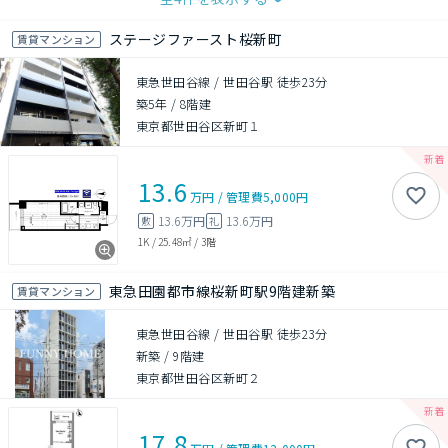
ステージファースト桜新町
賃貸マンション
東急世田谷線 / 世田谷駅 徒歩23分
築5年
/
8階建
東京都世田谷区新町１
13.6
万円
/
管理費
5,000円
13.6万円
13.6万円
敷
礼
1K
/
25.48㎡
/
3階
東急田園都市線桜新町駅9階建新築
賃貸マンション
東急世田谷線 / 世田谷駅 徒歩23分
新築
/
9階建
東京都世田谷区新町２
17.8