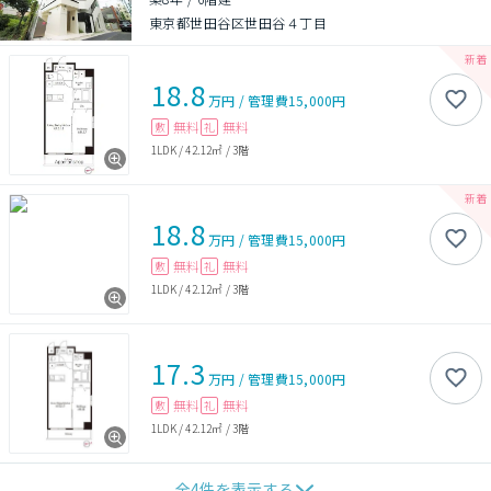
東京都世田谷区世田谷４丁目
18.8
万円
/
管理費
15,000円
無料
無料
敷
礼
1LDK
/
42.12㎡
/
3階
18.8
万円
/
管理費
15,000円
無料
無料
敷
礼
1LDK
/
42.12㎡
/
3階
17.3
万円
/
管理費
15,000円
無料
無料
敷
礼
1LDK
/
42.12㎡
/
3階
全
4
件を表示する