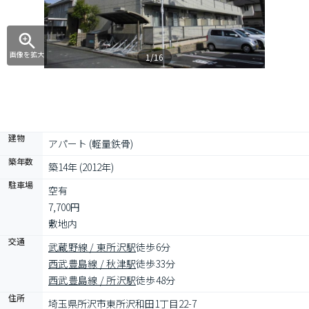
画像を拡大
1/16
建物
アパート (軽量鉄骨)
築年数
築14年 (2012年)
駐車場
空有

7,700円

敷地内
交通
武蔵野線 / 東所沢駅
徒歩6分
西武豊島線 / 秋津駅
徒歩33分
西武豊島線 / 所沢駅
徒歩48分
住所
埼玉県所沢市東所沢和田1丁目22-7