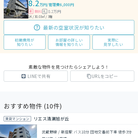
8.2
万円
/
管理費6,000円
無料
8.2万円
敷
礼
1K / 30.03㎡ / 3階
最新の空室状況が知りたい
初期費用が
お部屋の詳しい
実際に
知りたい
情報を知りたい
見学したい
素敵な物件を見つけたらシェアしよう！
LINEで共有
URLをコピー
おすすめ物件 (
10
件)
リエス清瀬旭が丘
賃貸マンション
武蔵野線 / 新座駅 バス18分 団地交番前下車 徒歩3分