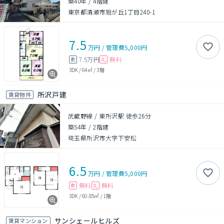
築40年
/
4階建
東京都清瀬市旭が丘1丁目240-1
7.5
万円
/
管理費
5,000円
7.5万円
無料
敷
礼
3DK
/
64㎡
/
3階
所沢戸建
賃貸物件
武蔵野線 / 東所沢駅 徒歩26分
築54年
/
2階建
埼玉県所沢市大字下安松
6.5
万円
/
管理費
5,000円
無料
無料
敷
礼
3DK
/
60.85㎡
/
1階
サンシェールヒルズ
賃貸マンション