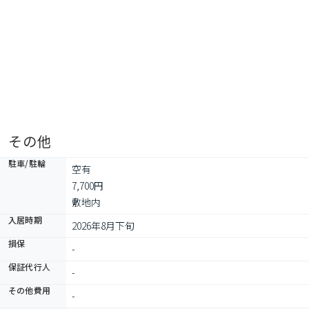
その他
駐車/駐輪
空有

7,700円

敷地内
入居時期
2026年8月下旬
損保
-
保証代行人
-
その他費用
-