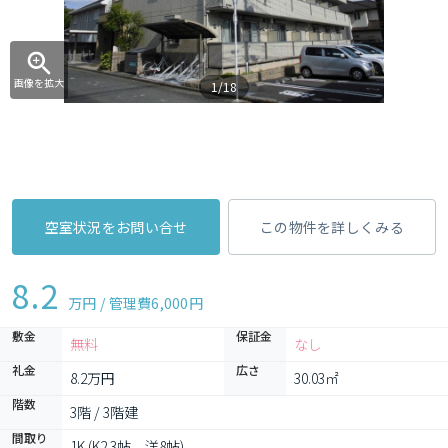
画像を拡大
1/18
空室状況をお問い合せ
この物件を詳しくみる
8.2
万円 / 管理費
6,000円
敷金
保証金
無料
なし
礼金
広さ
8.2万円
30.03㎡
階数
3階 / 3階建
間取り
1K (K2.3帖、洋8帖)