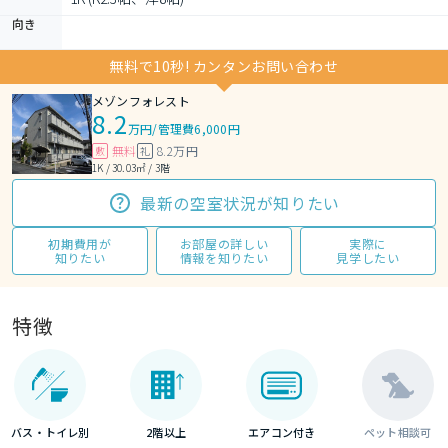
向き
無料で10秒! カンタンお問い合わせ
メゾンフォレスト
8.2
万円
/
管理費6,000円
無料
8.2万円
敷
礼
1K / 30.03㎡ / 3階
最新の空室状況が知りたい
初期費用が
お部屋の詳しい
実際に
知りたい
情報を知りたい
見学したい
特徴
バス・トイレ別
2階以上
エアコン付き
ペット相談可