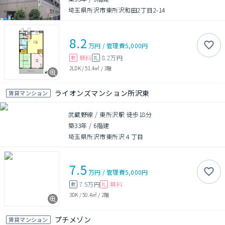
埼玉県所沢市東所沢和田2丁目2-14
8.2
万円
/
管理費
5,000円
無料
8.2万円
敷
礼
2LDK
/
51.4㎡
/
3階
ライオンズマンション所沢東
賃貸マンション
武蔵野線 / 東所沢駅 徒歩18分
築33年
/
6階建
埼玉県所沢市東所沢４丁目
7.5
万円
/
管理費
5,000円
7.5万円
無料
敷
礼
3DK
/
50.4㎡
/
2階
プチメゾン
賃貸マンション