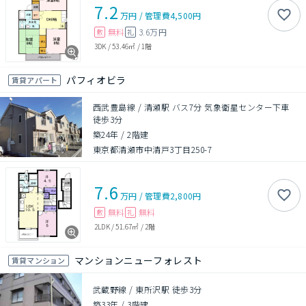
7.2
万円
/
管理費
4,500円
無料
3.6万円
敷
礼
3DK
/
53.46㎡
/
1階
パフィオビラ
賃貸アパート
西武豊島線 / 清瀬駅 バス7分 気象衛星センター下車
徒歩3分
築24年
/
2階建
東京都清瀬市中清戸3丁目250-7
7.6
万円
/
管理費
2,800円
無料
無料
敷
礼
2LDK
/
51.67㎡
/
2階
マンションニューフォレスト
賃貸マンション
武蔵野線 / 東所沢駅 徒歩3分
築33年
/
3階建