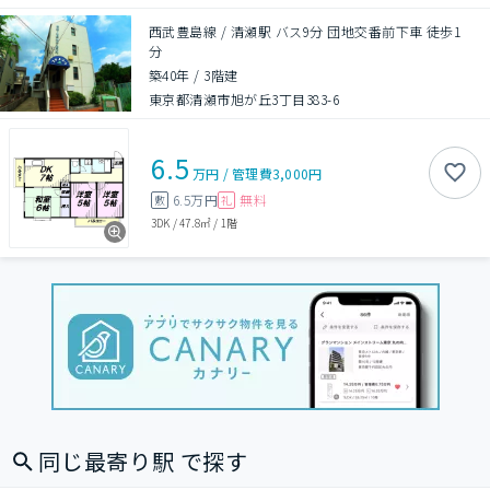
西武豊島線 / 清瀬駅 バス9分 団地交番前下車 徒歩1
分
築40年
/
3階建
東京都清瀬市旭が丘3丁目383-6
6.5
万円
/
管理費
3,000円
6.5万円
無料
敷
礼
3DK
/
47.8㎡
/
1階
同じ最寄り駅 で探す