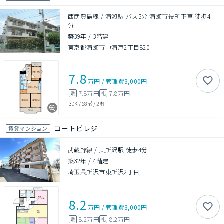
西武豊島線 / 清瀬駅 バス5分 清瀬市役所下車 徒歩4
分
築39年
/
3階建
東京都清瀬市中清戸2丁目820
7.8
万円
/
管理費
3,000円
7.8万円
7.8万円
敷
礼
3DK
/
58㎡
/
2階
コートビレジ
賃貸マンション
武蔵野線 / 東所沢駅 徒歩4分
築32年
/
4階建
埼玉県所沢市東所沢2丁目
8.2
万円
/
管理費
3,000円
8.2万円
8.2万円
敷
礼