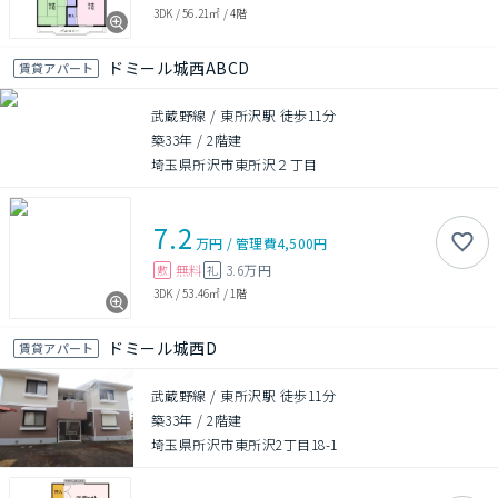
3DK
/
56.21㎡
/
4階
ドミール城西ABCD
賃貸アパート
武蔵野線 / 東所沢駅 徒歩11分
築33年
/
2階建
埼玉県所沢市東所沢２丁目
7.2
万円
/
管理費
4,500円
無料
3.6万円
敷
礼
3DK
/
53.46㎡
/
1階
ドミール城西D
賃貸アパート
武蔵野線 / 東所沢駅 徒歩11分
築33年
/
2階建
埼玉県所沢市東所沢2丁目18-1