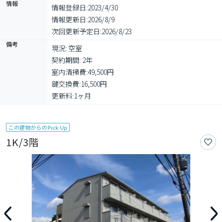
情報
情報登録日:
2023/4/30
情報更新日:
2026/8/9
次回更新予定日:
2026/8/23
備考
現況: 空室

契約期間: 2年

室内清掃費:49,500円

鍵交換費:16,500円

更新料:1ヶ月
この建物からのPick Up
1K/3階