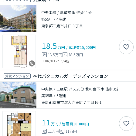
中央本線 / 武蔵境駅 徒歩11分
築55年
/
4階建
東京都三鷹市井口３丁目
18.5
万円
/
管理費
15,000円
18.5万円
18.5万円
敷
礼
3LDK
/
83.22㎡
/
4階
神代バタニカルガーデンズマンション
賃貸マンション
中央線 / 三鷹駅 バス26分 北の台下車 徒歩3分
築35年
/
3階建
東京都調布市深大寺東町７丁目16-1
11
万円
/
管理費
10,000円
11万円
11万円
敷
礼