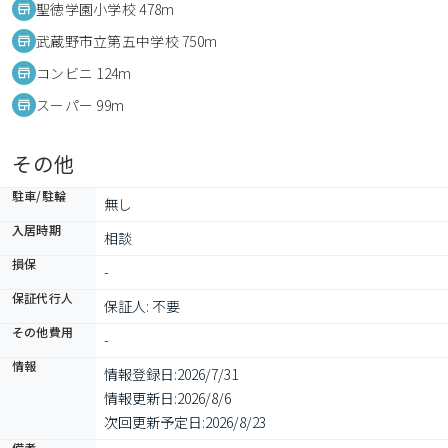
聖徳学園小学校 478m
武蔵野市立第五中学校 750m
コンビニ 124m
スーパー 99m
その他
駐車/駐輪
無し
入居時期
相談
損保
-
保証代行人
保証人: 不要
その他費用
-
情報
情報登録日:
2026/7/31
情報更新日:
2026/8/6
次回更新予定日:
2026/8/23
備考