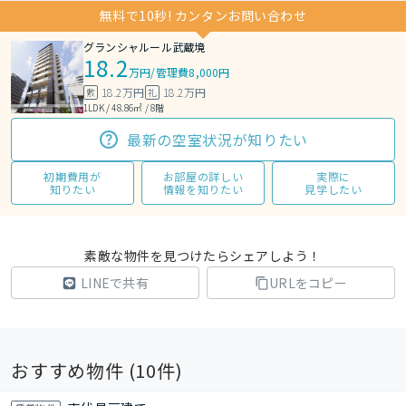
無料で10秒! カンタンお問い合わせ
グランシャルール武蔵境
18.2
万円
/
管理費8,000円
18.2万円
18.2万円
敷
礼
1LDK / 48.86㎡ / 8階
最新の空室状況が知りたい
初期費用が
お部屋の詳しい
実際に
知りたい
情報を知りたい
見学したい
素敵な物件を見つけたらシェアしよう！
LINEで共有
URLをコピー
おすすめ物件 (
10
件)