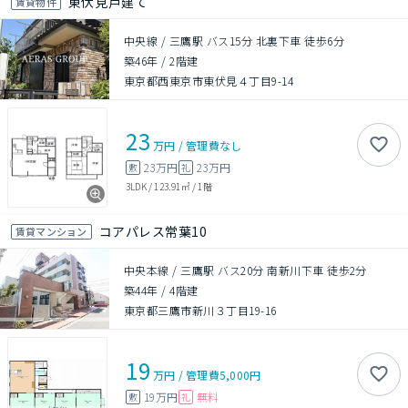
東伏見戸建て
賃貸物件
中央線 / 三鷹駅 バス15分 北裏下車 徒歩6分
築46年
/
2階建
東京都西東京市東伏見４丁目9-14
23
万円
/
管理費
なし
23万円
23万円
敷
礼
3LDK
/
123.91㎡
/
1階
コアパレス常葉10
賃貸マンション
中央本線 / 三鷹駅 バス20分 南新川下車 徒歩2分
築44年
/
4階建
東京都三鷹市新川３丁目19-16
19
万円
/
管理費
5,000円
19万円
無料
敷
礼