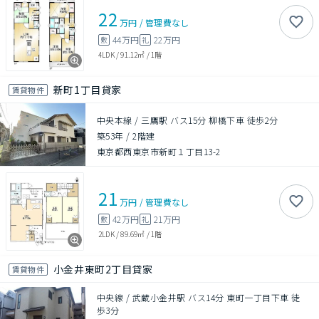
22
万円
/
管理費
なし
44万円
22万円
敷
礼
4LDK
/
91.12㎡
/
1階
新町1丁目貸家
賃貸物件
中央本線 / 三鷹駅 バス15分 柳橋下車 徒歩2分
築53年
/
2階建
東京都西東京市新町１丁目13-2
21
万円
/
管理費
なし
42万円
21万円
敷
礼
2LDK
/
89.69㎡
/
1階
小金井東町2丁目貸家
賃貸物件
中央線 / 武蔵小金井駅 バス14分 東町一丁目下車 徒
歩3分