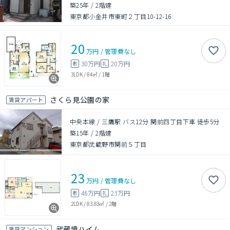
築25年
/
2階建
東京都小金井市東町２丁目10-12-16
20
万円
/
管理費
なし
30万円
20万円
敷
礼
3LDK
/
84㎡
/
1階
さくら見公園の家
賃貸アパート
中央本線 / 三鷹駅 バス12分 関前四丁目下車 徒歩5分
築15年
/
2階建
東京都武蔵野市関前５丁目
23
万円
/
管理費
なし
46万円
23万円
敷
礼
2LDK
/
83.83㎡
/
2階
武蔵境ハイム
賃貸マンション