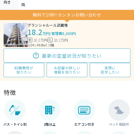
向き
南
無料で10秒! カンタンお問い合わせ
グランシャルール武蔵境
18.2
万円
/
管理費8,000円
18.2万円
18.2万円
敷
礼
1LDK / 48.86㎡ / 8階
最新の空室状況が知りたい
初期費用が
お部屋の詳しい
実際に
知りたい
情報を知りたい
見学したい
特徴
バス・トイレ別
2階以上
エアコン付き
ペット相談可