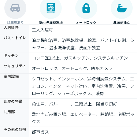
駐車場あり
室内洗濯機置場
オートロック
洗面所独立
入居条件
二人入居可
バス・トイレ
追焚機能浴室、浴室乾燥機、給湯、バストイレ別、シ
ャワー、温水洗浄便座、洗面所独立
キッチン
コンロ2口以上、ガスキッチン、システムキッチン
セキュリティ
オートロック、オートロック、防犯カメラ
室内設備
クロゼット、インターホン、24時間換気システム、エ
アコン、インターネット対応、室内洗濯置、冷房、フ
ローリング、シューズボックス、暖房
部屋の特徴
角住戸、バルコニー、二階以上、陽当り良好
共用部
敷地内ごみ置き場、エレベーター、駐輪場、宅配ボッ
クス
その他の特徴
都市ガス