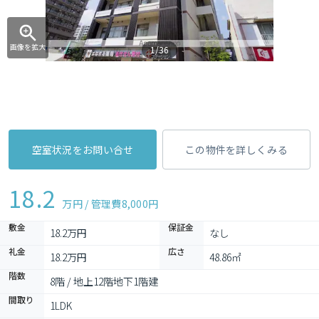
画像を拡大
1/36
空室状況をお問い合せ
この物件を詳しくみる
18.2
万円 / 管理費
8,000円
敷金
保証金
18.2万円
なし
礼金
広さ
18.2万円
48.86㎡
階数
8階 / 地上12階地下1階建
間取り
1LDK 