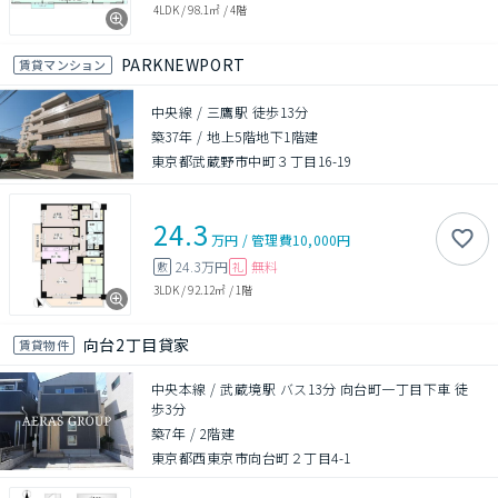
4LDK
/
98.1㎡
/
4階
PARKNEWPORT
賃貸マンション
中央線 / 三鷹駅 徒歩13分
築37年
/
地上5階地下1階建
東京都武蔵野市中町３丁目16-19
24.3
万円
/
管理費
10,000円
24.3万円
無料
敷
礼
3LDK
/
92.12㎡
/
1階
向台2丁目貸家
賃貸物件
中央本線 / 武蔵境駅 バス13分 向台町一丁目下車 徒
歩3分
築7年
/
2階建
東京都西東京市向台町２丁目4-1