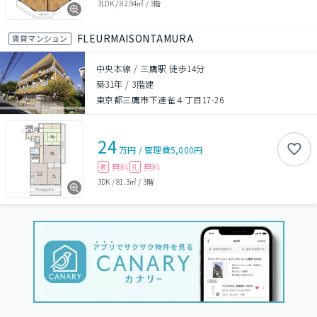
3LDK
/
82.94㎡
/
3階
FLEURMAISONTAMURA
賃貸マンション
中央本線 / 三鷹駅 徒歩14分
築31年
/
3階建
東京都三鷹市下連雀４丁目17-26
24
万円
/
管理費
5,000円
無料
無料
敷
礼
3DK
/
81.3㎡
/
3階