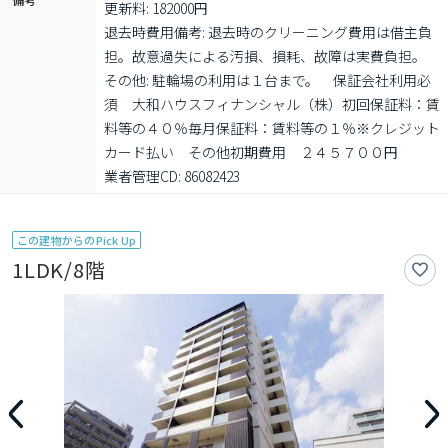
更新料: 182000円

退去時費用備考: 退去時のクリーニング費用は借主負
担。故意過失による汚損、損耗、故障は実費負担。

その他: 駐輪場の利用は１台まで。　保証会社利用必
須　大和ハウスフィナンシャル（株）初回保証料：賃
料等の４０％毎月保証料：賃料等の１％※クレジット
カード払い　その他初期費用　２４５７００円

業者管理CD: 86082423
この建物からのPick Up
1LDK/8階