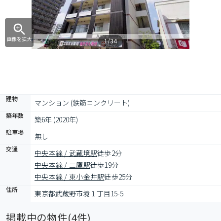
画像を拡大
1/34
建物
マンション (鉄筋コンクリート)
築年数
築6年 (2020年)
駐車場
無し
交通
中央本線 / 武蔵境駅
徒歩2分
中央本線 / 三鷹駅
徒歩19分
中央本線 / 東小金井駅
徒歩25分
住所
東京都武蔵野市境１丁目15-5
掲載中の物件(
4
件)