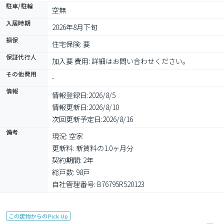
駐車/駐輪
空無
入居時期
2026年8月下旬
損保
住宅保険: 要
保証代行人
加入要 費用: 詳細はお問い合わせください。
その他費用
-
情報
情報登録日:
2026/8/5
情報更新日:
2026/8/10
次回更新予定日:
2026/8/16
備考
現況: 空家

更新料: 新賃料の1.0ヶ月分

契約期間: 2年

総戸数: 98戸

自社管理番号: B76795R520123
この建物からのPick Up