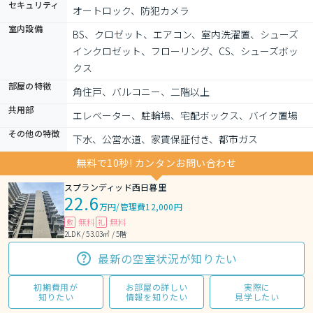
セキュリティ
オートロック、防犯カメラ
室内設備
BS、クロゼット、エアコン、室内洗濯置、シューズ
インクロゼット、フローリング、CS、シューズボッ
クス
部屋の特徴
角住戸、バルコニー、二階以上
共用部
エレベーター、駐輪場、宅配ボックス、バイク置場
その他の特徴
下水、公営水道、家賃保証付き、都市ガス
無料で10秒! カンタンお問い合わせ
スプランディッド西日暮里
22.6
万円
/
管理費12,000円
無料
無料
敷
礼
2LDK / 53.03㎡ / 5階
最新の空室状況が知りたい
初期費用が
お部屋の詳しい
実際に
知りたい
情報を知りたい
見学したい