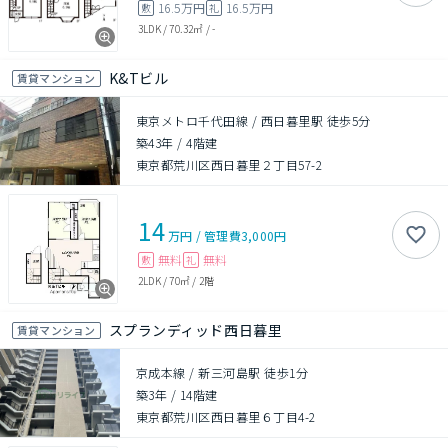
16.5万円
16.5万円
敷
礼
3LDK
/
70.32㎡
/
-
K&Tビル
賃貸マンション
東京メトロ千代田線 / 西日暮里駅 徒歩5分
築43年
/
4階建
東京都荒川区西日暮里２丁目57-2
14
万円
/
管理費
3,000円
無料
無料
敷
礼
2LDK
/
70㎡
/
2階
スプランディッド西日暮里
賃貸マンション
京成本線 / 新三河島駅 徒歩1分
築3年
/
14階建
東京都荒川区西日暮里６丁目4-2