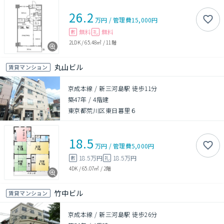
26.2
万円
/
管理費
15,000円
無料
無料
敷
礼
2LDK
/
65.48㎡
/
11階
丸山ビル
賃貸マンション
京成本線 / 新三河島駅 徒歩11分
築47年
/
4階建
東京都荒川区東日暮里６
18.5
万円
/
管理費
5,000円
18.5万円
18.5万円
敷
礼
4DK
/
65.07㎡
/
2階
竹中ビル
賃貸マンション
京成本線 / 新三河島駅 徒歩26分