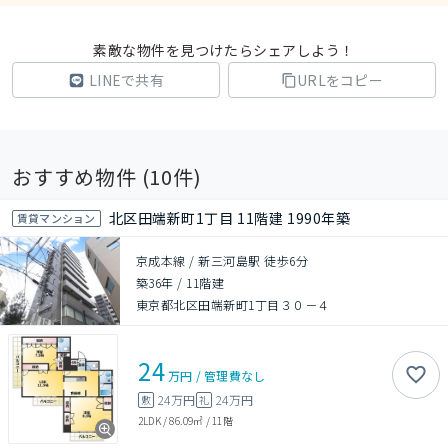
素敵な物件を見つけたらシェアしよう！
LINEで共有
URLをコピー
おすすめ物件 (
10
件)
北区田端新町1丁目 11階建 1990年築
賃貸マンション
京成本線 / 新三河島駅 徒歩6分
築36年
/
11階建
東京都北区田端新町1丁目３０－４
24
万円
/
管理費
なし
24万円
24万円
敷
礼
2LDK
/
86.09㎡
/
11階