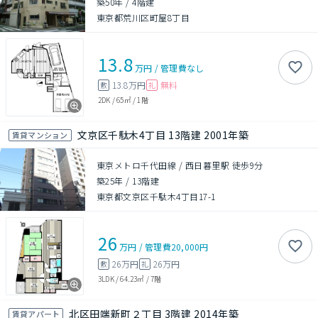
築50年
/
4階建
東京都荒川区町屋8丁目
13.8
万円
/
管理費
なし
13.8万円
無料
敷
礼
2DK
/
65㎡
/
1階
文京区千駄木4丁目 13階建 2001年築
賃貸マンション
東京メトロ千代田線 / 西日暮里駅 徒歩9分
築25年
/
13階建
東京都文京区千駄木4丁目17-1
26
万円
/
管理費
20,000円
26万円
26万円
敷
礼
3LDK
/
64.23㎡
/
7階
北区田端新町２丁目 3階建 2014年築
賃貸アパート