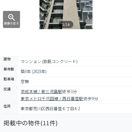
画像を拡大
1/16
建物
マンション (鉄筋コンクリート)
築年数
築3年 (2023年)
駐車場
空無
交通
京成本線 / 新三河島駅
徒歩1分
東京メトロ千代田線 / 西日暮里駅
徒歩9分
住所
東京都荒川区西日暮里６丁目4-2
掲載中の物件(
11
件)