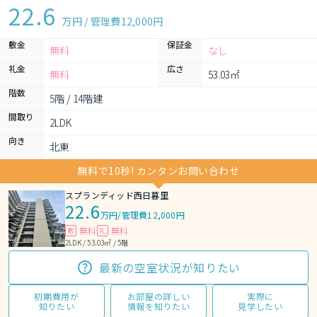
22.6
万円 / 管理費
12,000円
敷金
保証金
無料
なし
礼金
広さ
無料
53.03㎡
階数
5階 / 14階建
間取り
2LDK 
向き
北東
無料で10秒! カンタンお問い合わせ
スプランディッド西日暮里
22.6
万円
/
管理費12,000円
無料
無料
敷
礼
2LDK / 53.03㎡ / 5階
最新の空室状況が知りたい
初期費用が
お部屋の詳しい
実際に
知りたい
情報を知りたい
見学したい