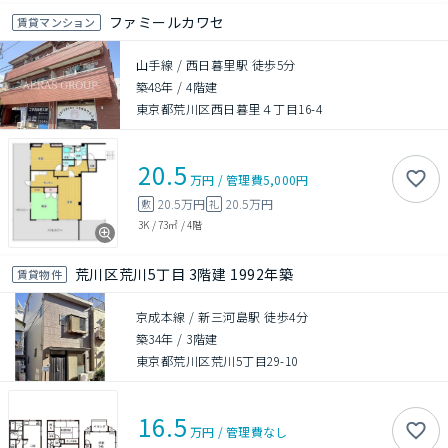
ファミールカワセ
賃貸マンション
山手線 / 西日暮里駅 徒歩5分
築48年
/
4階建
東京都荒川区西日暮里４丁目16-4
20.5
万円
/
管理費
5,000円
20.5万円
20.5万円
敷
礼
3K
/
73㎡
/
4階
荒川区荒川5丁目 3階建 1992年築
賃貸物件
京成本線 / 新三河島駅 徒歩4分
築34年
/
3階建
東京都荒川区荒川5丁目29-10
16.5
万円
/
管理費
なし