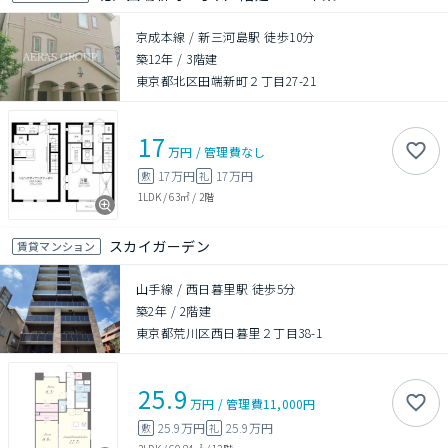
京成本線 / 新三河島駅 徒歩10分
築12年
/
3階建
東京都北区田端新町２丁目27-21
17
万円
/
管理費
なし
17万円
17万円
敷
礼
1LDK
/
63㎡
/
2階
スカイガーデン
賃貸マンション
山手線 / 西日暮里駅 徒歩5分
築2年
/
2階建
東京都荒川区西日暮里２丁目38-1
25.9
万円
/
管理費
11,000円
25.9万円
25.9万円
敷
礼