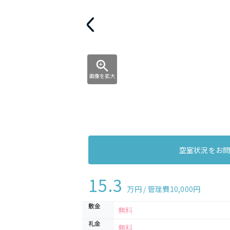
画像を拡大
空室状況をお
15.3
万円 / 管理費
10,000円
敷金
無料
礼金
無料