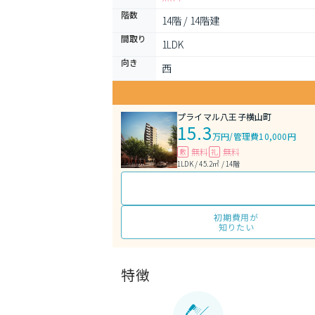
階数
14階 / 14階建
間取り
1LDK 
向き
西
プライマル八王子横山町
15.3
万円
/
管理費10,000円
無料
無料
敷
礼
1LDK / 45.2㎡ / 14階
初期費用が
知りたい
特徴