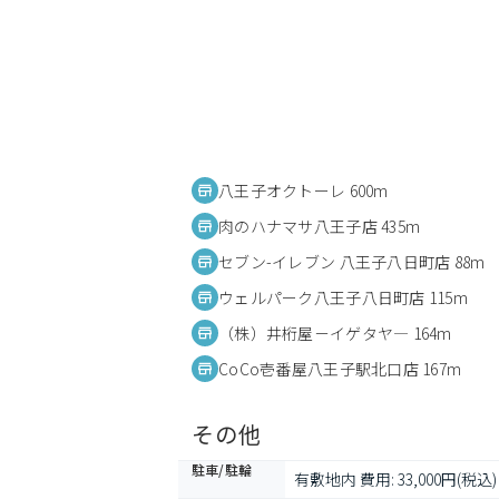
八王子オクトーレ 600m
肉のハナマサ八王子店 435m
セブン-イレブン 八王子八日町店 88m
ウェルパーク八王子八日町店 115m
（株）井桁屋－イゲタヤ― 164m
CoCo壱番屋八王子駅北口店 167m
その他
駐車/駐輪
有敷地内 費用: 33,000円(税込)