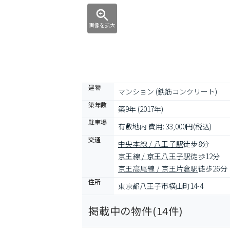
画像を拡大
建物
マンション (鉄筋コンクリート)
築年数
築9年 (2017年)
駐車場
有敷地内 費用: 33,000円(税込)
交通
中央本線 / 八王子駅
徒歩8分
京王線 / 京王八王子駅
徒歩12分
京王高尾線 / 京王片倉駅
徒歩26分
住所
東京都八王子市横山町14-4
掲載中の物件(
14
件)