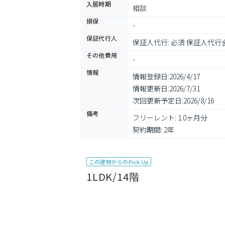
入居時期
相談
損保
-
保証代行人
保証人代行: 必須 保証人代行会
その他費用
-
情報
情報登録日:
2026/4/17
情報更新日:
2026/7/31
次回更新予定日:
2026/8/16
備考
フリーレント: 1.0ヶ月分

契約期間: 2年
この建物からのPick Up
1LDK/14階