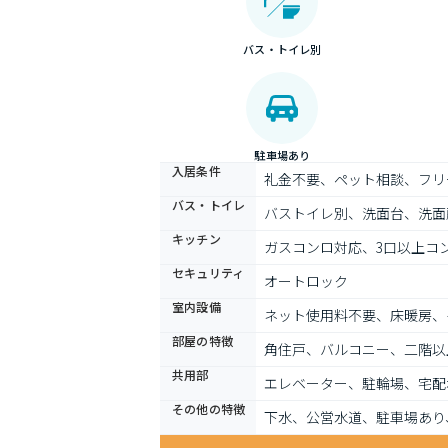
バス・トイレ別
駐車場あり
入居条件
礼金不要、ペット相談、フリ
バス・トイレ
バストイレ別、洗面台、洗面
キッチン
ガスコンロ対応、3口以上コ
セキュリティ
オートロック
室内設備
ネット使用料不要、床暖房、
部屋の特徴
角住戸、バルコニー、二階以
共用部
エレベーター、駐輪場、宅配
その他の特徴
下水、公営水道、駐車場あり