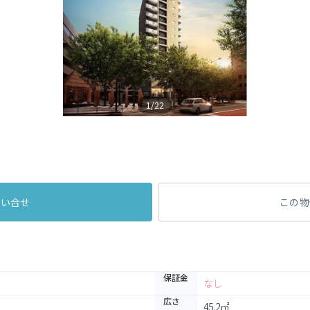
1/22
問い合せ
この物
保証金
なし
広さ
45.2㎡