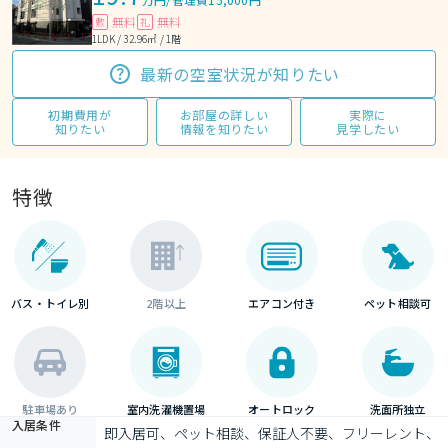
無料
無料
敷
礼
1LDK / 32.96㎡ / 1階
最新の空室状況が知りたい
初期費用が
お部屋の詳しい
実際に
知りたい
情報を知りたい
見学したい
特徴
バス・トイレ別
2階以上
エアコン付き
ペット相談可
駐車場あり
室内洗濯機置場
オートロック
洗面所独立
入居条件
即入居可、ペット相談、保証人不要、フリーレント、