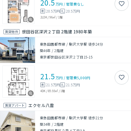
20.5
万円
/
管理費
なし
20.5万円
20.5万円
敷
礼
2LDK
/
96㎡
/
1階
世田谷区深沢２丁目 2階建 1980年築
賃貸物件
東急田園都市線 / 駒沢大学駅 徒歩24分
築46年
/
2階建
東京都世田谷区深沢２丁目15-15
21.5
万円
/
管理費
5,000円
21.5万円
21.5万円
敷
礼
4DK
/
85.93㎡
/
1階
エクセル八雲
賃貸アパート
東急田園都市線 / 駒沢大学駅 徒歩21分
築34年
/
2階建
東京都目黒区八雲４丁目3-9