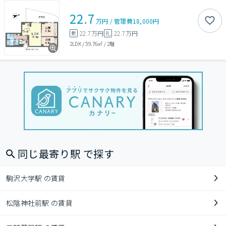
22.7
万円
/
管理費
18,000円
22.7万円
22.7万円
敷
礼
2LDK
/
59.76㎡
/
2階
同じ最寄り駅 で探す
駒沢大学駅 の賃貸
松陰神社前駅 の賃貸