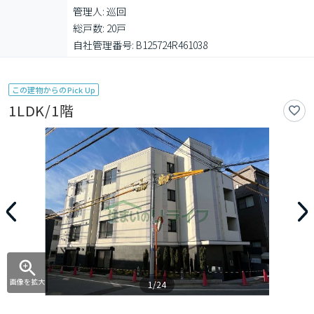
管理人: 巡回

総戸数: 20戸

自社管理番号: B125724R461038
この建物からのPick Up
1LDK/1階
画像を拡大
1/24