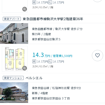
14.3万円
14.3万円
敷
礼
2LDK
/
61.05㎡
/
1階
東急田園都市線駒沢大学駅2階建築36年
賃貸アパート
東急田園都市線 / 駒沢大学駅 徒歩17分
築35年
/
2階建
東京都世田谷区駒沢５
14.3
万円
/
管理費
1,500円
14.3万円
14.3万円
敷
礼
2LDK
/
61.05㎡
/
1階
ベルシエル
賃貸マンション
東急世田谷線 / 松陰神社前駅 徒歩9分
新築
/
4階建
東京都世田谷区世田谷３丁目