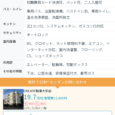
初期費用カード決済可、ペット可、二人入居可
バス・トイレ
専用バス、浴室乾燥機、バストイレ別、専用トイレ、
温水洗浄便座、洗面所独立
キッチン
2口コンロ、システムキッチン、ガスコンロ対応
セキュリティ
オートロック
室内設備
BS、クロゼット、ネット使用料不要、エアコン、イ
ンターネット対応、室内洗濯置、フローリング、
CS、シューズボックス
共用部
エレベーター、駐輪場、宅配ボックス
その他の特徴
下水、公営水道、家賃保証付き、都市ガス
無料で10秒! カンタンお問い合わせ
CREATIF駒澤大学前
19.7
万円
/
管理費15,000円
無料
無料
敷
礼
1LDK / 32.96㎡ / 1階