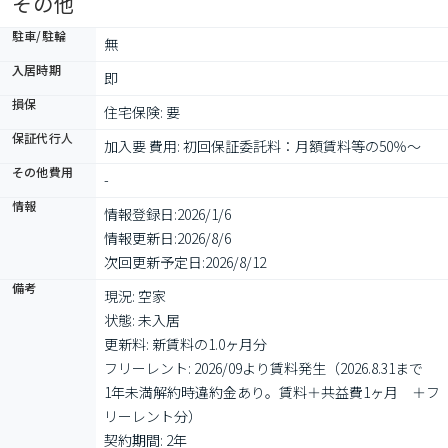
その他
駐車/駐輪
無
入居時期
即
損保
住宅保険: 要
保証代行人
加入要 費用: 初回保証委託料：月額賃料等の50％～
その他費用
-
情報
情報登録日:
2026/1/6
情報更新日:
2026/8/6
次回更新予定日:
2026/8/12
備考
現況: 空家

状態: 未入居

更新料: 新賃料の1.0ヶ月分

フリーレント: 2026/09より賃料発生（2026.8.31まで　
1年未満解約時違約金あり。賃料＋共益費1ヶ月　＋フ
リーレント分）

契約期間: 2年
