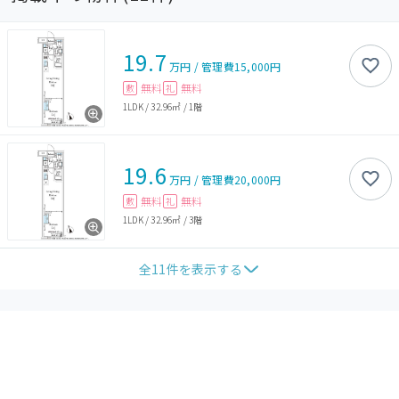
19.7
万円
/
管理費
15,000円
無料
無料
敷
礼
1LDK
/
32.96㎡
/
1階
19.6
万円
/
管理費
20,000円
無料
無料
敷
礼
1LDK
/
32.96㎡
/
3階
全
11
件を表示する