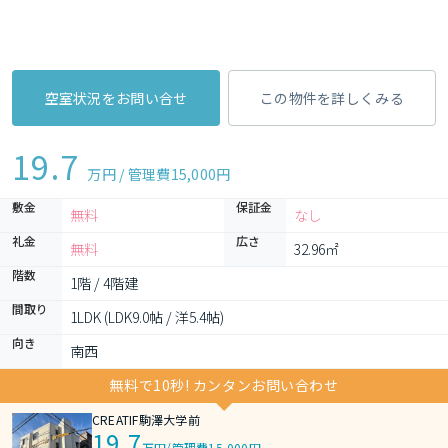
空室状況をお問い合せ
この物件を詳しくみる
19.7
万円 / 管理費
15,000円
敷金
保証金
無料
なし
礼金
広さ
無料
32.96㎡
階数
1階 / 4階建
間取り
1LDK (LDK9.0帖 / 洋5.4帖)
向き
南西
無料で10秒! カンタンお問い合わせ
CREATIF駒澤大学前
19.7
万円
/
管理費15,000円