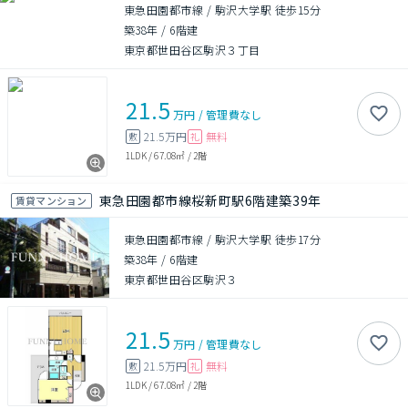
東急田園都市線 / 駒沢大学駅 徒歩15分
築38年
/
6階建
東京都世田谷区駒沢３丁目
21.5
万円
/
管理費
なし
21.5万円
無料
敷
礼
1LDK
/
67.08㎡
/
2階
東急田園都市線桜新町駅6階建築39年
賃貸マンション
東急田園都市線 / 駒沢大学駅 徒歩17分
築38年
/
6階建
東京都世田谷区駒沢３
21.5
万円
/
管理費
なし
21.5万円
無料
敷
礼
1LDK
/
67.08㎡
/
2階