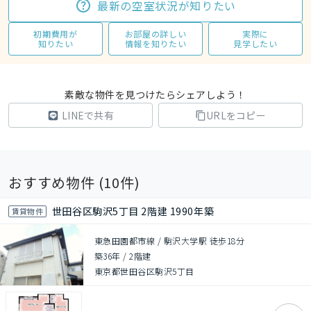
最新の空室状況が知りたい
初期費用が
お部屋の詳しい
実際に
知りたい
情報を知りたい
見学したい
素敵な物件を見つけたらシェアしよう！
LINEで共有
URLをコピー
おすすめ物件 (
10
件)
世田谷区駒沢5丁目 2階建 1990年築
賃貸物件
東急田園都市線 / 駒沢大学駅 徒歩18分
築36年
/
2階建
東京都世田谷区駒沢5丁目