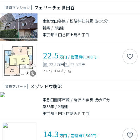
フェリーチェ世田谷
賃貸マンション
東急世田谷線 / 松陰神社前駅 徒歩5分
新築
/
3階建
東京都世田谷区上馬５丁目
22.5
万円
/
管理費
8,000円
22.5万円
22.5万円
敷
礼
2LDK
/
61.64㎡
/
1階
メゾンドウ駒沢
賃貸アパート
東急田園都市線 / 駒沢大学駅 徒歩17分
築35年
/
2階建
東京都世田谷区駒沢５丁目
14.3
万円
/
管理費
1,500円