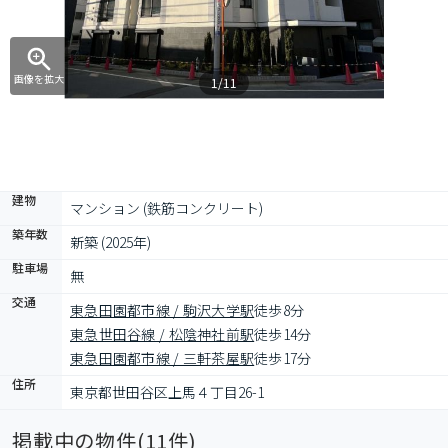
画像を拡大
1/11
建物
マンション (鉄筋コンクリート)
築年数
新築 (2025年)
駐車場
無
交通
東急田園都市線 / 駒沢大学駅
徒歩8分
東急世田谷線 / 松陰神社前駅
徒歩14分
東急田園都市線 / 三軒茶屋駅
徒歩17分
住所
東京都世田谷区上馬４丁目26-1
掲載中の物件(
11
件)