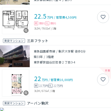
22.5
万円
/
管理費
4,500円
無料
無料
敷
礼
3LDK
/
78.02㎡
/
1階
三井フラット
賃貸マンション
東急田園都市線 / 駒沢大学駅 徒歩8分
築33年
/
3階建
東京都世田谷区弦巻２丁目3-4
22
万円
/
管理費
10,000円
22万円
22万円
敷
礼
3LDK
/
67.6㎡
/
1階
アーバン駒沢
賃貸マンション