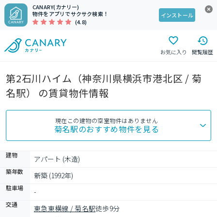
CANARY(カナリー)
物件をアプリでサクサク検索！
インストール
(4.8)
お気に入り
閲覧履歴
第2石川ハイム（神奈川県横浜市港北区 / 菊
名駅） の賃貸物件情報
現在この建物の空室物件はありません
菊名駅
のおすすめ物件を見る
建物
アパート (木造)
築年数
新築 (1992年)
駐車場
-
交通
東急東横線 / 菊名駅
徒歩9分