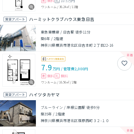
無料
10.5万円
敷
礼
ワンルーム
/
36.24㎡
/
11階
ハーミットクラブハウス東急日吉
賃貸アパート
東急東横線 / 日吉駅 徒歩11分
築6年
/
2階建
神奈川県横浜市港北区日吉本町２丁目22-16
7.9
万円
/
管理費
2,000円
無料
無料
敷
礼
ワンルーム
/
16.56㎡
/
2階
ハイツタカヤマ
賃貸アパート
ブルーライン / 岸根公園駅 徒歩9分
築35年
/
2階建
神奈川県横浜市港北区篠原西町３２-１０