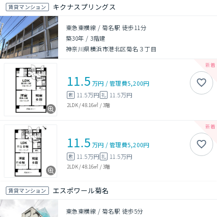
キクナスプリングス
賃貸マンション
東急東横線 / 菊名駅 徒歩11分
築30年
/
3階建
神奈川県横浜市港北区菊名３丁目
11.5
万円
/
管理費
5,200円
11.5万円
11.5万円
敷
礼
2LDK
/
48.16㎡
/
3階
11.5
万円
/
管理費
5,200円
11.5万円
11.5万円
敷
礼
2LDK
/
48.16㎡
/
3階
エスポワール菊名
賃貸マンション
東急東横線 / 菊名駅 徒歩5分