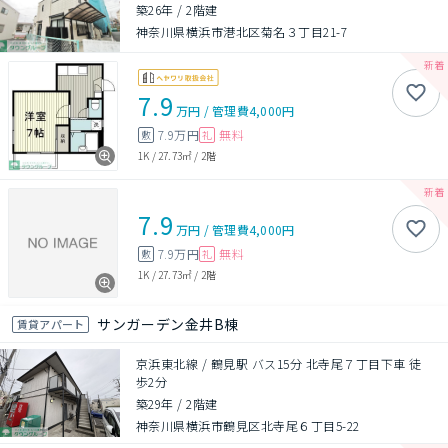
築26年
/
2階建
神奈川県横浜市港北区菊名３丁目21-7
7.9
万円
/
管理費
4,000円
7.9万円
無料
敷
礼
1K
/
27.73㎡
/
2階
7.9
万円
/
管理費
4,000円
7.9万円
無料
敷
礼
1K
/
27.73㎡
/
2階
サンガーデン金井B棟
賃貸アパート
京浜東北線 / 鶴見駅 バス15分 北寺尾７丁目下車 徒
歩2分
築29年
/
2階建
神奈川県横浜市鶴見区北寺尾６丁目5-22