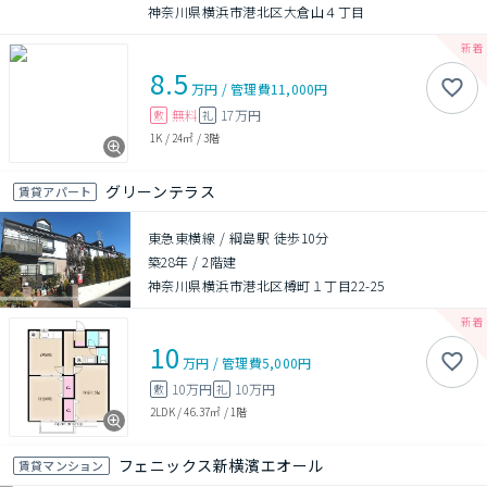
神奈川県横浜市港北区大倉山４丁目
8.5
万円
/
管理費
11,000円
無料
17万円
敷
礼
1K
/
24㎡
/
3階
グリーンテラス
賃貸アパート
東急東横線 / 綱島駅 徒歩10分
築28年
/
2階建
神奈川県横浜市港北区樽町１丁目22-25
10
万円
/
管理費
5,000円
10万円
10万円
敷
礼
2LDK
/
46.37㎡
/
1階
フェニックス新横濱エオール
賃貸マンション