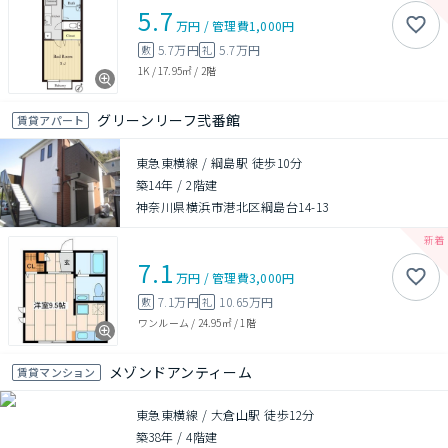
5.7
万円
/
管理費
1,000円
5.7万円
5.7万円
敷
礼
1K
/
17.95㎡
/
2階
グリーンリーフ弐番館
賃貸アパート
東急東横線 / 綱島駅 徒歩10分
築14年
/
2階建
神奈川県横浜市港北区綱島台14-13
7.1
万円
/
管理費
3,000円
7.1万円
10.65万円
敷
礼
ワンルーム
/
24.95㎡
/
1階
メゾンドアンティーム
賃貸マンション
東急東横線 / 大倉山駅 徒歩12分
築38年
/
4階建