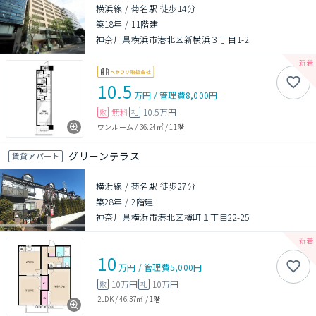
横浜線 / 菊名駅 徒歩14分
築18年
/
11階建
神奈川県横浜市港北区新横浜３丁目1-2
10.5
万円
/
管理費
8,000円
無料
10.5万円
敷
礼
ワンルーム
/
36.24㎡
/
11階
グリーンテラス
賃貸アパート
横浜線 / 菊名駅 徒歩27分
築28年
/
2階建
神奈川県横浜市港北区樽町１丁目22-25
10
万円
/
管理費
5,000円
10万円
10万円
敷
礼
2LDK
/
46.37㎡
/
1階