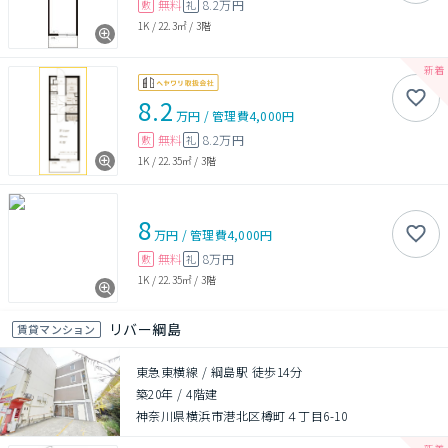
無料
8.2万円
敷
礼
1K
/
22.3㎡
/
3階
8.2
万円
/
管理費
4,000円
無料
8.2万円
敷
礼
1K
/
22.35㎡
/
3階
8
万円
/
管理費
4,000円
無料
8万円
敷
礼
1K
/
22.35㎡
/
3階
リバー綱島
賃貸マンション
東急東横線 / 綱島駅 徒歩14分
築20年
/
4階建
神奈川県横浜市港北区樽町４丁目6-10