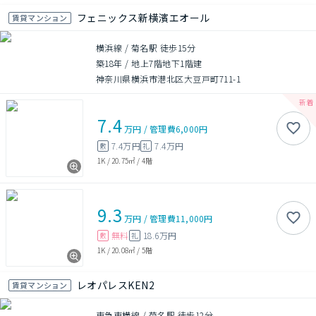
フェニックス新横濱エオール
賃貸マンション
横浜線 / 菊名駅 徒歩15分
築18年
/
地上7階地下1階建
神奈川県横浜市港北区大豆戸町711-1
7.4
万円
/
管理費
6,000円
7.4万円
7.4万円
敷
礼
1K
/
20.75㎡
/
4階
9.3
万円
/
管理費
11,000円
無料
18.6万円
敷
礼
1K
/
20.08㎡
/
5階
レオパレスKEN2
賃貸マンション
東急東横線 / 菊名駅 徒歩12分