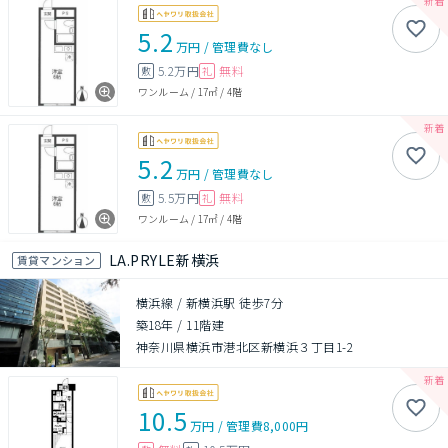
5.2
万円
/
管理費
なし
5.2万円
無料
敷
礼
ワンルーム
/
17㎡
/
4階
5.2
万円
/
管理費
なし
5.5万円
無料
敷
礼
ワンルーム
/
17㎡
/
4階
LA.PRYLE新横浜
賃貸マンション
横浜線 / 新横浜駅 徒歩7分
築18年
/
11階建
神奈川県横浜市港北区新横浜３丁目1-2
10.5
万円
/
管理費
8,000円