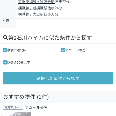
東急東横線 / 妙蓮寺駅
徒歩22分
横浜線 / 新横浜駅
徒歩24分
横浜線 / 大口駅
徒歩33分
住所
第2石川ハイム
に似た条件から探す
横浜市港北区
アパート/木造
駅徒歩10分以下
選択した条件から探す
おすすめ物件 (
1
件)
アムール菊名
賃貸アパート