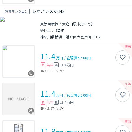
レオパレスKEN2
賃貸マンション
東急東横線 / 大倉山駅 徒歩12分
築18年
/
3階建
神奈川県横浜市港北区大豆戸町161-2
11.4
万円
/
管理費
6,500円
無料
11.4万円
敷
礼
1K
/
19.87㎡
/
2階
11.4
万円
/
管理費
6,500円
無料
11.4万円
敷
礼
1K
/
19.87㎡
/
2階
11.8