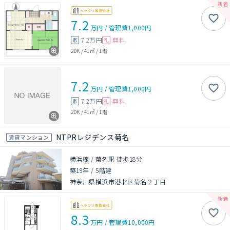
7.2
万円
/
管理費
1,000円
7.2万円
無料
敷
礼
2DK
/
41㎡
/
1階
7.2
万円
/
管理費
1,000円
7.2万円
無料
敷
礼
2DK
/
41㎡
/
1階
NTPRレジデンス菊名
賃貸マンション
横浜線 / 菊名駅 徒歩18分
築19年
/
5階建
神奈川県横浜市港北区菊名２丁目
8.3
万円
/
管理費
10,000円