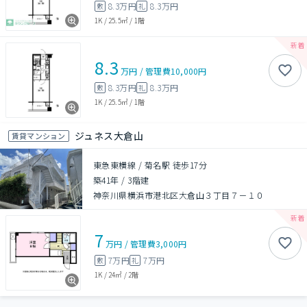
8.3万円
8.3万円
敷
礼
1K
/
25.5㎡
/
1階
8.3
万円
/
管理費
10,000円
8.3万円
8.3万円
敷
礼
1K
/
25.5㎡
/
1階
ジュネス大倉山
賃貸マンション
東急東横線 / 菊名駅 徒歩17分
築41年
/
3階建
神奈川県横浜市港北区大倉山３丁目７－１０
7
万円
/
管理費
3,000円
7万円
7万円
敷
礼
1K
/
24㎡
/
2階