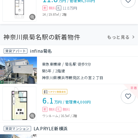
万円
/
管理費
6,500円
無料
11.8万円
敷
礼
1K
/
19.87㎡
/
2階
神奈川県菊名駅の新着物件
もっと見る
infina菊名
賃貸アパート
東急東横線 / 菊名駅 徒歩9分
築5年
/
2階建
神奈川県横浜市鶴見区上の宮２丁目
6.1
万円
/
管理費
4,000円
無料
無料
敷
礼
ワンルーム
/
16.5㎡
/
2階
LA.PRYLE新横浜
賃貸マンション