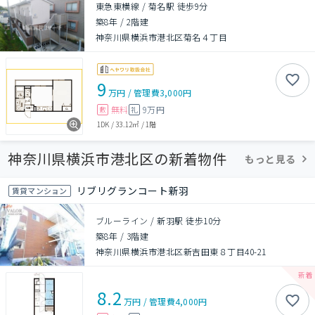
東急東横線 / 菊名駅 徒歩9分
築8年
/
2階建
神奈川県横浜市港北区菊名４丁目
9
万円
/
管理費
3,000円
無料
9万円
敷
礼
1DK
/
33.12㎡
/
1階
神奈川県横浜市港北区の新着物件
もっと見る
リブリグランコート新羽
賃貸マンション
ブルーライン / 新羽駅 徒歩10分
築8年
/
3階建
神奈川県横浜市港北区新吉田東８丁目40-21
8.2
万円
/
管理費
4,000円