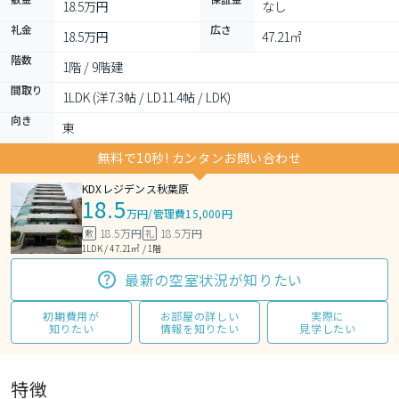
18.5万円
なし
礼金
広さ
18.5万円
47.21㎡
階数
1階 / 9階建
間取り
1LDK (洋7.3帖 / LD11.4帖 / LDK)
向き
東
無料で10秒! カンタンお問い合わせ
KDXレジデンス秋葉原
18.5
万円
/
管理費15,000円
18.5万円
18.5万円
敷
礼
1LDK / 47.21㎡ / 1階
最新の空室状況が知りたい
初期費用が
お部屋の詳しい
実際に
知りたい
情報を知りたい
見学したい
特徴