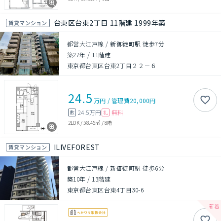
台東区台東2丁目 11階建 1999年築
賃貸マンション
都営大江戸線 / 新御徒町駅 徒歩7分
築27年
/
11階建
東京都台東区台東2丁目２２－６
24.5
万円
/
管理費
20,000円
24.5万円
無料
敷
礼
2LDK
/
58.45㎡
/
8階
ILIVEFOREST
賃貸マンション
都営大江戸線 / 新御徒町駅 徒歩6分
築10年
/
13階建
東京都台東区台東4丁目30-6