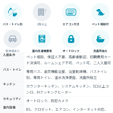
バス・トイレ別
2階以上
エアコン付き
ペット相談可
駐車場あり
室内洗濯機置場
オートロック
洗面所独立
入居条件
ペット相談、保証人不要、高齢者歓迎、初期費用カー
ド決済可、ルームシェア不可、ペット可、二人入居可
バス・トイレ
専用バス、追焚機能浴室、浴室乾燥機、バストイレ
別、専用トイレ、温水洗浄便座、洗面所独立
キッチン
カウンターキッチン、システムキッチン、3口以上コ
ンロ、IHクッキングヒーター
セキュリティ
オートロック、防犯カメラ
室内設備
BS、クロゼット、エアコン、インターネット対応、