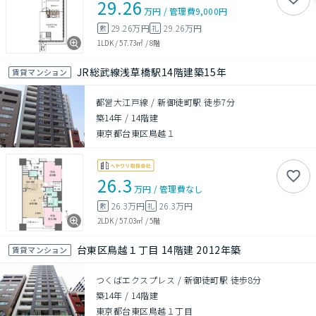
29.26
万円
/
管理費
9,000円
29.26万円
29.26万円
敷
礼
1LDK
/
57.73㎡
/
8階
JR総武線浅草橋駅14階建築15年
賃貸マンション
都営大江戸線 / 新御徒町駅 徒歩7分
築14年
/
14階建
東京都台東区鳥越１
26.3
万円
/
管理費
なし
26.3万円
26.3万円
敷
礼
2LDK
/
57.03㎡
/
5階
台東区鳥越１丁目 14階建 2012年築
賃貸マンション
つくばエクスプレス / 新御徒町駅 徒歩8分
築14年
/
14階建
東京都台東区鳥越１丁目