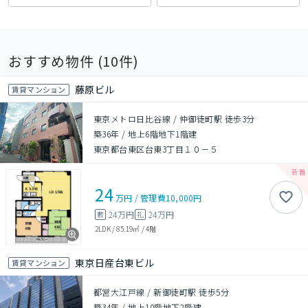
おすすめ物件 (
10
件)
藤原ビル
賃貸マンション
東京メトロ日比谷線 / 仲御徒町駅 徒歩3分
築36年
/
地上6階地下1階建
東京都台東区台東3丁目１０－５
24
万円
/
管理費
10,000円
24万円
24万円
敷
礼
2LDK
/
85.19㎡
/
4階
東京日産台東ビル
賃貸マンション
都営大江戸線 / 新御徒町駅 徒歩5分
築34年
/
地上10階地下2階建