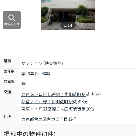
画像を拡大
1/14
建物
マンション (鉄骨鉄筋)
築年数
築18年 (2008年)
駐車場
無
交通
東京メトロ日比谷線 / 仲御徒町駅
徒歩6分
都営大江戸線 / 新御徒町駅
徒歩8分
東京メトロ銀座線 / 末広町駅
徒歩10分
住所
東京都台東区台東２丁目13-7
掲載中の物件(
3
件)