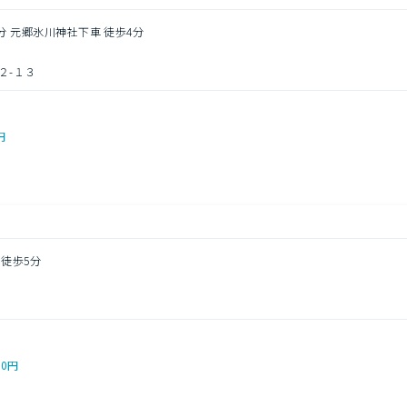
4分 元郷氷川神社下車 徒歩4分
２-１３
円
 徒歩5分
00円