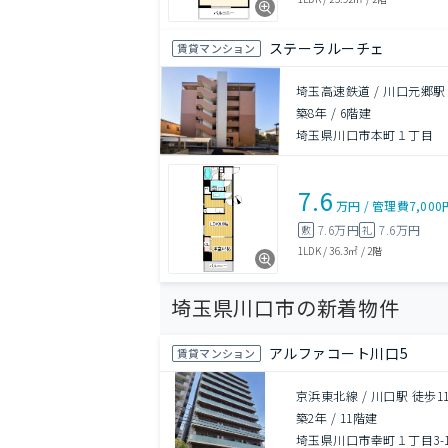
ステーラルーチェ
賃貸マンション
埼玉高速鉄道 / 川口元郷駅
築8年
/
6階建
埼玉県川口市本町１丁目
7.6
万円
/
管理費
7,000
7.6万円
7.6万円
敷
礼
1LDK
/
36.3㎡
/
2階
埼玉県川口市の新着物件
アルファコート川口5
賃貸マンション
京浜東北線 / 川口駅 徒歩1
築2年
/
11階建
埼玉県川口市幸町１丁目3-1