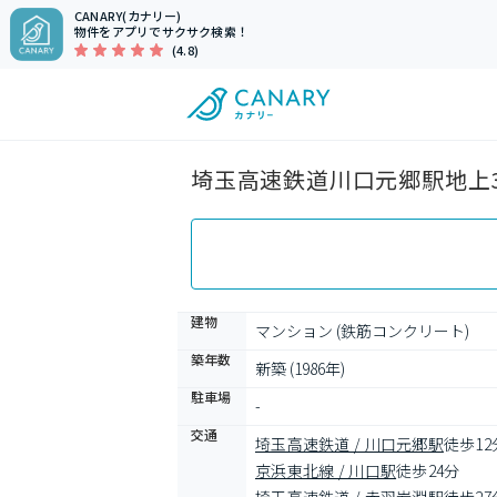
CANARY(カナリー)
物件をアプリでサクサク検索！
(4.8)
埼玉高速鉄道川口元郷駅地上3
建物
マンション (鉄筋コンクリート)
築年数
新築 (1986年)
駐車場
-
交通
埼玉高速鉄道 / 川口元郷駅
徒歩12
京浜東北線 / 川口駅
徒歩24分