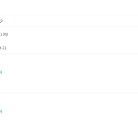
ジ
13分
21
円
円