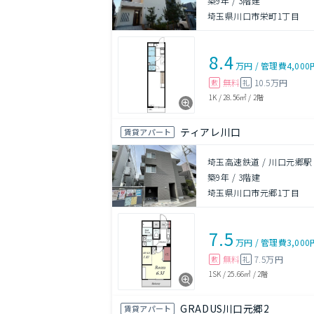
築9年
/
3階建
埼玉県川口市栄町1丁目
8.4
万円
/
管理費
4,000
無料
10.5万円
敷
礼
1K
/
28.56㎡
/
2階
ティアレ川口
賃貸アパート
埼玉高速鉄道 / 川口元郷駅
築9年
/
3階建
埼玉県川口市元郷1丁目
7.5
万円
/
管理費
3,000
無料
7.5万円
敷
礼
1SK
/
25.66㎡
/
2階
GRADUS川口元郷2
賃貸アパート