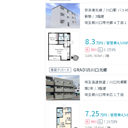
京浜東北線 / 川口駅 バス
新築
/
3階建
埼玉県川口市元郷４丁目１
8.3
万円
/
管理費
4,500
無料
8.3万円
敷
礼
1LDK
/
30.8㎡
/
2階
GRADUS川口元郷
賃貸アパート
埼玉高速鉄道 / 川口元郷駅
築2年
/
3階建
埼玉県川口市末広１丁目
7.25
万円
/
管理費
4,5
無料
7.25万円
敷
礼
1LDK
/
25.92㎡
/
2階