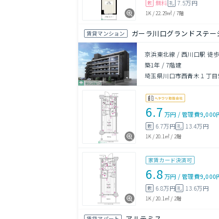
無料
7.5万円
敷
礼
1K
/
22.29㎡
/
7階
ガーラ川口グランドステー
賃貸マンション
京浜東北線 / 西川口駅 徒歩
築1年
/
7階建
埼玉県川口市西青木１丁目9-
6.7
万円
/
管理費
9,000
6.7万円
13.4万円
敷
礼
1K
/
20.1㎡
/
2階
家賃カード決済可
6.8
万円
/
管理費
9,000
6.8万円
13.6万円
敷
礼
1K
/
20.1㎡
/
2階
アルテミス
賃貸アパート