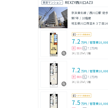
REXZY西川口AZ3
賃貸マンション
京浜東北線 / 西川口駅 徒歩
築7年
/
10階建
埼玉県川口市並木３丁目14-
7.2
万円
/
管理費
10,00
無料
7.2万円
敷
礼
1K
/
22.27㎡
/
1階
7.2
万円
/
管理費
10,00
無料
7.2万円
敷
礼
1K
/
22.27㎡
/
1階
7.5
万円
/
管理費
10,00