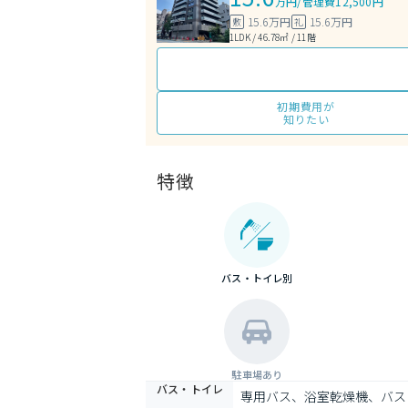
万円
/
管理費12,500円
15.6万円
15.6万円
敷
礼
1LDK / 46.78㎡ / 11階
初期費用が
知りたい
特徴
バス・トイレ別
駐車場あり
バス・トイレ
専用バス、浴室乾燥機、バス