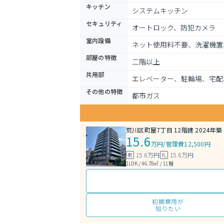
キッチン
システムキッチン
セキュリティ
オートロック、防犯カメラ
室内設備
ネット使用料不要、洗濯機置
部屋の特徴
二階以上
共用部
エレベーター、駐輪場、宅配
その他の特徴
都市ガス
荒川区町屋7丁目 12階建 2024年築
15.6
万円
/
管理費12,500円
15.6万円
15.6万円
敷
礼
1LDK / 46.78㎡ / 11階
初期費用が
知りたい