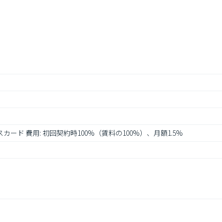
カード 費用: 初回契約時100%（賃料の100%）、月額1.5%