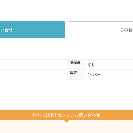
問い合せ
この物
保証金
なし
広さ
46.78㎡
無料で10秒! カンタンお問い合わせ