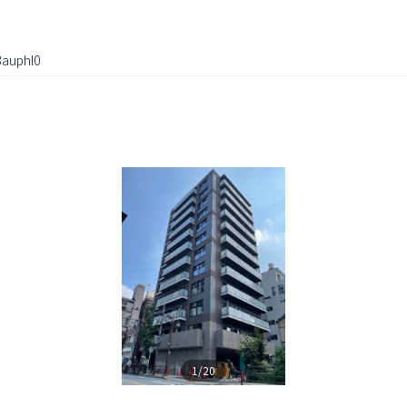
auphl0
1/20