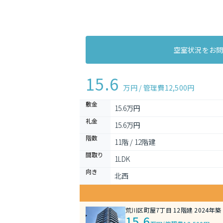
空室状況をお
15.6
万円 / 管理費
12,500円
敷金
15.6万円
礼金
15.6万円
階数
11階 / 12階建
間取り
1LDK 
向き
北西
荒川区町屋7丁目 12階建 2024年築
15.6