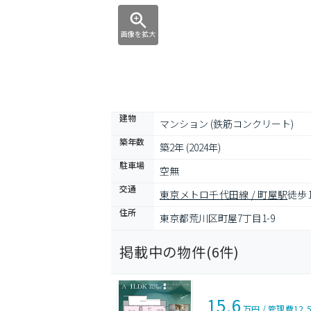
画像を拡大
建物
マンション (鉄筋コンクリート)
築年数
築2年 (2024年)
駐車場
空無
交通
東京メトロ千代田線 / 町屋駅
徒歩
住所
東京都荒川区町屋7丁目1-9
掲載中の物件(
6
件)
15.6
万円
/
管理費
12,