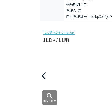
契約期間: 2年

管理人: 無

自社管理番号: d9crbp3bk1jc73
この建物からのPick Up
1LDK/11階
画像を拡大