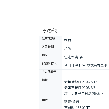
その他
駐車/駐輪
空無
入居時期
相談
損保
住宅保険: 要
保証代行人
利用可 会社名: 株式会社エポス
その他費用
-
情報
情報登録日:
2026/7/17
情報更新日:
2026/8/7
次回更新予定日:
2026/8/13
備考
現況: 賃貸中

更新料: 156,000円
