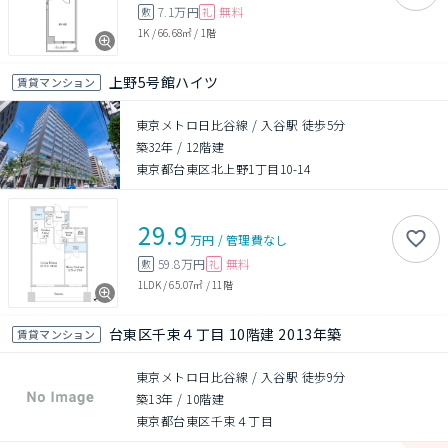
7.1万円
無料
敷
礼
1K
/
66.68㎡
/
1階
上野5号館ハイツ
賃貸マンション
東京メトロ日比谷線 / 入谷駅 徒歩5分
築32年
/
12階建
東京都台東区北上野1丁目10-14
29.9
万円
/
管理費
なし
59.8万円
無料
敷
礼
1LDK
/
65.07㎡
/
11階
台東区千束４丁目 10階建 2013年築
賃貸マンション
東京メトロ日比谷線 / 入谷駅 徒歩9分
築13年
/
10階建
東京都台東区千束４丁目