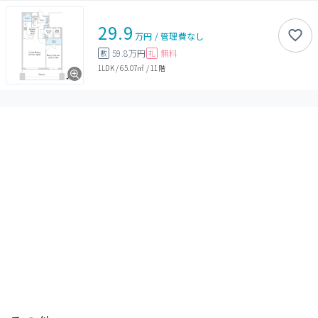
29.9
万円
/
管理費
なし
59.8万円
無料
敷
礼
1LDK
/
65.07㎡
/
11階