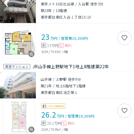
東京メトロ日比谷線 / 入谷駅 徒歩3分
築26年
/
10階建
東京都台東区入谷１丁目15-10
23
万円
/
管理費
10,000円
23万円
無料
敷
礼
3LDK
/
79.43㎡
/
4階
JR山手線上野駅地下1地上8階建築22年
賃貸マンション
山手線 / 上野駅 徒歩9分
築21年
/
地上8階地下1階建
東京都台東区池之端１
26.2
万円
/
管理費
18,000円
26.2万円
無料
敷
礼
2LDK
/
70.99㎡
/
3階