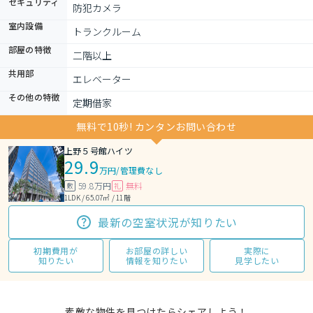
セキュリティ
防犯カメラ
室内設備
トランクルーム
部屋の特徴
二階以上
共用部
エレベーター
その他の特徴
定期借家
無料で10秒! カンタンお問い合わせ
上野５号館ハイツ
29.9
万円
/
管理費なし
59.8万円
無料
敷
礼
1LDK / 65.07㎡ / 11階
最新の空室状況が知りたい
初期費用が
お部屋の詳しい
実際に
知りたい
情報を知りたい
見学したい
素敵な物件を見つけたらシェアしよう！