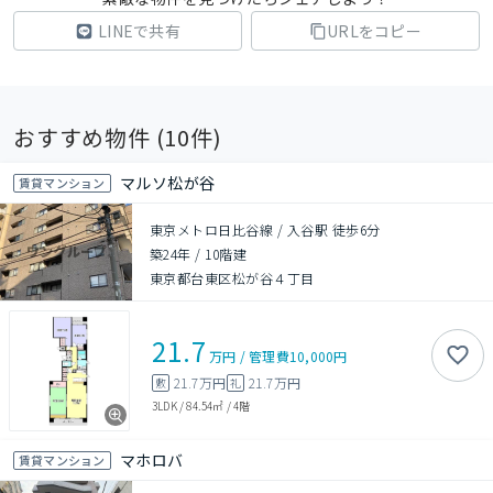
LINEで共有
URLをコピー
おすすめ物件 (
10
件)
マルソ松が谷
賃貸マンション
東京メトロ日比谷線 / 入谷駅 徒歩6分
築24年
/
10階建
東京都台東区松が谷４丁目
21.7
万円
/
管理費
10,000円
21.7万円
21.7万円
敷
礼
3LDK
/
84.54㎡
/
4階
マホロバ
賃貸マンション