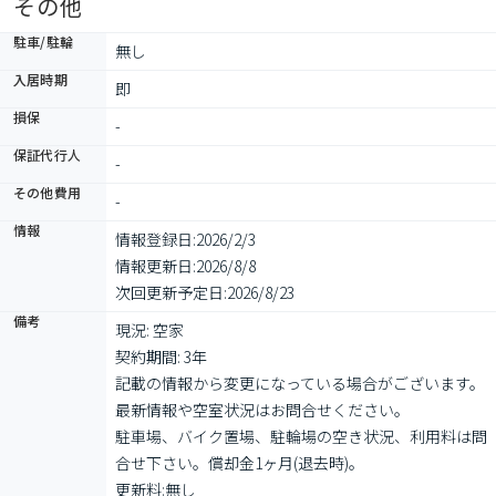
その他
駐車/駐輪
無し
入居時期
即
損保
-
保証代行人
-
その他費用
-
情報
情報登録日:
2026/2/3
情報更新日:
2026/8/8
次回更新予定日:
2026/8/23
備考
現況: 空家

契約期間: 3年

記載の情報から変更になっている場合がございます。
最新情報や空室状況はお問合せください。

駐車場、バイク置場、駐輪場の空き状況、利用料は問
合せ下さい。償却金1ヶ月(退去時)。

更新料:無し
