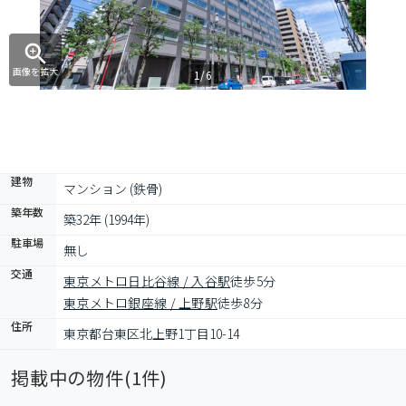
画像を拡大
1/6
建物
マンション (鉄骨)
築年数
築32年 (1994年)
駐車場
無し
交通
東京メトロ日比谷線 / 入谷駅
徒歩5分
東京メトロ銀座線 / 上野駅
徒歩8分
住所
東京都台東区北上野1丁目10-14
掲載中の物件(
1
件)