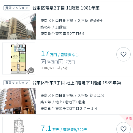
台東区竜泉2丁目 11階建 1981年築
賃貸マンション
東京メトロ日比谷線 / 入谷駅 徒歩6分
築45年
/
11階建
東京都台東区竜泉2丁目6-9
17
万円
/
管理費
なし
34万円
17万円
敷
礼
3LDK
/
68.13㎡
/
5階
台東区千束3丁目 地上7階地下1階建 1989年築
賃貸マンション
東京メトロ日比谷線 / 入谷駅 徒歩12分
築37年
/
地上7階地下1階建
東京都台東区千束3丁目２７－１４
7.1
万円
/
管理費
9,700円