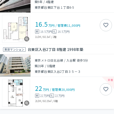
築9年
/
4階建
東京都台東区下谷１丁目6-5
16.5
万円
/
管理費
11,000円
16.5万円
16.5万円
敷
礼
1LDK
/
60.3㎡
/
2階
台東区入谷2丁目 8階建 1998年築
賃貸マンション
東京メトロ日比谷線 / 入谷駅 徒歩5分
築28年
/
8階建
東京都台東区入谷2丁目３５－３
22
万円
/
管理費
20,000円
22万円
22万円
敷
礼
2LDK
/
60.19㎡
/
6階