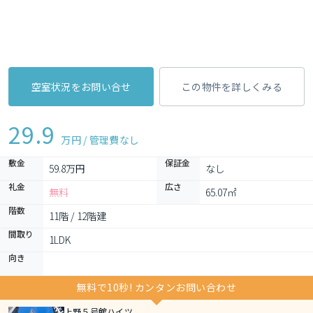
空室状況をお問い合せ
この物件を詳しくみる
29.9
万円 / 管理費
なし
敷金
保証金
59.8万円
なし
礼金
広さ
無料
65.07㎡
階数
11階 / 12階建
間取り
1LDK 
向き
無料で10秒! カンタンお問い合わせ
上野５号館ハイツ