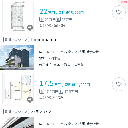
22
万円
/
管理費
15,000円
22万円
22万円
敷
礼
3LDK
/
61.48㎡
/
6階
honuohama
賃貸マンション
東京メトロ日比谷線 / 入谷駅 徒歩4分
築9年
/
4階建
東京都台東区下谷１丁目6-5
17.5
万円
/
管理費
11,000円
17.5万円
17.5万円
敷
礼
1LDK
/
60.3㎡
/
2階
ホヌオハマ
賃貸マンション
東京メトロ日比谷線 / 入谷駅 徒歩5分