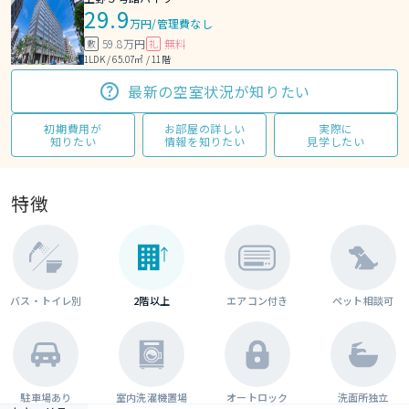
29.9
万円
/
管理費なし
59.8万円
無料
敷
礼
1LDK / 65.07㎡ / 11階
最新の空室状況が知りたい
初期費用が
お部屋の詳しい
実際に
知りたい
情報を知りたい
見学したい
特徴
バス・トイレ別
2階以上
エアコン付き
ペット相談可
駐車場あり
室内洗濯機置場
オートロック
洗面所独立