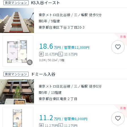
KS入谷イースト
賃貸マンション
東京メトロ日比谷線 / 三ノ輪駅 徒歩5分
築8年
/
9階建
東京都台東区下谷３丁目20-3
18.6
万円
/
管理費
12,000円
18.6万円
18.6万円
敷
礼
1LDK
/
50.22㎡
/
9階
ドミール入谷
賃貸マンション
東京メトロ日比谷線 / 三ノ輪駅 徒歩8分
築5年
/
13階建
東京都台東区竜泉２丁目
11.2
万円
/
管理費
8,000円
11.2万円
11.2万円
敷
礼