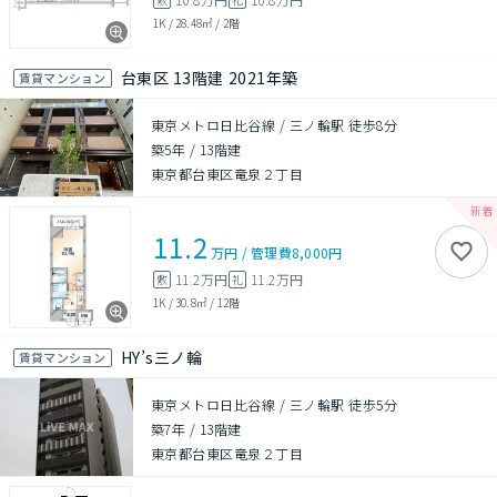
1K
/
28.48㎡
/
2階
台東区 13階建 2021年築
賃貸マンション
東京メトロ日比谷線 / 三ノ輪駅 徒歩8分
築5年
/
13階建
東京都台東区竜泉２丁目
11.2
万円
/
管理費
8,000円
11.2万円
11.2万円
敷
礼
1K
/
30.8㎡
/
12階
HY’s三ノ輪
賃貸マンション
東京メトロ日比谷線 / 三ノ輪駅 徒歩5分
築7年
/
13階建
東京都台東区竜泉２丁目