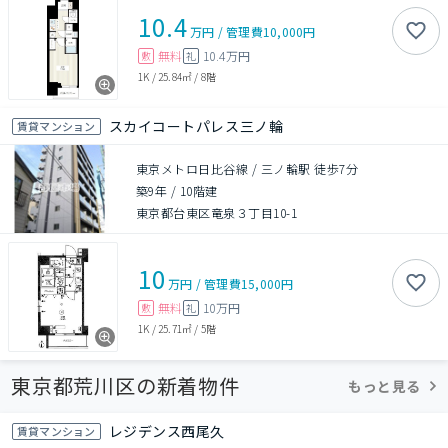
10.4
万円
/
管理費
10,000円
無料
10.4万円
敷
礼
1K
/
25.84㎡
/
8階
スカイコートパレス三ノ輪
賃貸マンション
東京メトロ日比谷線 / 三ノ輪駅 徒歩7分
築9年
/
10階建
東京都台東区竜泉３丁目10-1
10
万円
/
管理費
15,000円
無料
10万円
敷
礼
1K
/
25.71㎡
/
5階
東京都荒川区の新着物件
もっと見る
レジデンス西尾久
賃貸マンション