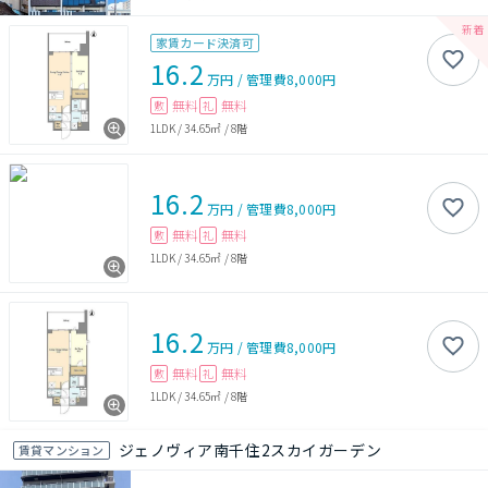
家賃カード決済可
16.2
万円
/
管理費
8,000円
無料
無料
敷
礼
1LDK
/
34.65㎡
/
8階
16.2
万円
/
管理費
8,000円
無料
無料
敷
礼
1LDK
/
34.65㎡
/
8階
16.2
万円
/
管理費
8,000円
無料
無料
敷
礼
1LDK
/
34.65㎡
/
8階
ジェノヴィア南千住2スカイガーデン
賃貸マンション