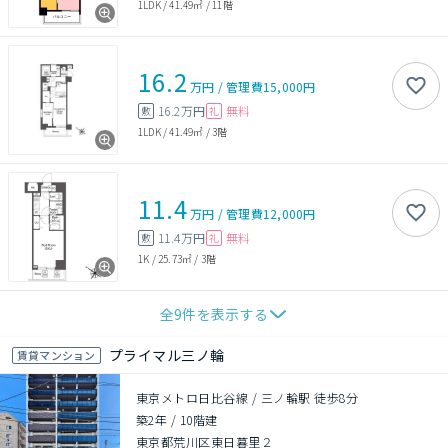
1LDK
/
41.49㎡
/
11階
16.2
万円
/
管理費
15,000円
16.2万円
無料
敷
礼
1LDK
/
41.49㎡
/
3階
11.4
万円
/
管理費
12,000円
11.4万円
無料
敷
礼
1K
/
25.73㎡
/
3階
全
9
件を表示する
プライマル三ノ輪
賃貸マンション
東京メトロ日比谷線 / 三ノ輪駅 徒歩8分
築2年
/
10階建
東京都荒川区東日暮里２