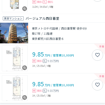
無料
無料
敷
礼
1LDK
/
34.65㎡
/
8階
バージュアル西日暮里
賃貸マンション
東京メトロ千代田線 / 西日暮里駅 徒歩6分
築17年
/
11階建
東京都荒川区西日暮里６
9.85
万円
/
管理費
10,000円
無料
9.85万円
敷
礼
1K
/
25.05㎡
/
4階
9.85
万円
/
管理費
10,000円
無料
9.85万円
敷
礼
1K
/
25.05㎡
/
3階