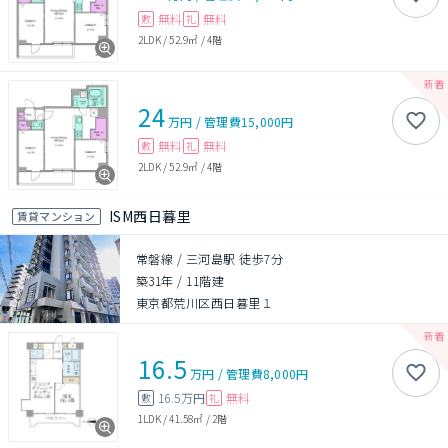
無料
無料
敷
礼
2LDK
/
52.9㎡
/
4階
24
万円
/
管理費
15,000円
無料
無料
敷
礼
2LDK
/
52.9㎡
/
4階
ISM西日暮里
賃貸マンション
常磐線 / 三河島駅 徒歩7分
築31年
/
11階建
東京都荒川区西日暮里１
16.5
万円
/
管理費
8,000円
16.5万円
無料
敷
礼
1LDK
/
41.58㎡
/
2階