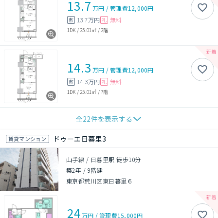
13.7
万円
/
管理費
12,000円
13.7万円
無料
敷
礼
1DK
/
25.01㎡
/
2階
14.3
万円
/
管理費
12,000円
14.3万円
無料
敷
礼
1DK
/
25.01㎡
/
7階
全
22
件を表示する
ドゥーエ日暮里3
賃貸マンション
山手線 / 日暮里駅 徒歩10分
築2年
/
9階建
東京都荒川区東日暮里６
24
万円
/
管理費
15,000円