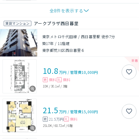
全
8
件を表示する
アークプラザ西日暮里
賃貸マンション
東京メトロ千代田線 / 西日暮里駅 徒歩7分
築17年
/
11階建
東京都荒川区西日暮里６
10.8
万円
/
管理費
10,000円
無料
無料
敷
礼
1DK
/
30.1㎡
/
3階
21.5
万円
/
管理費
15,000円
21.5万円
無料
敷
礼
2SLDK
/
60.72㎡
/
6階