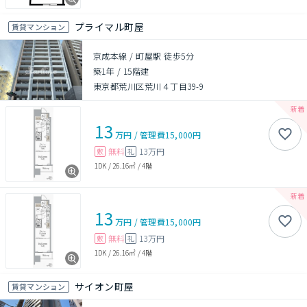
プライマル町屋
賃貸マンション
京成本線 / 町屋駅 徒歩5分
築1年
/
15階建
東京都荒川区荒川４丁目39-9
13
万円
/
管理費
15,000円
無料
13万円
敷
礼
1DK
/
26.16㎡
/
4階
13
万円
/
管理費
15,000円
無料
13万円
敷
礼
1DK
/
26.16㎡
/
4階
サイオン町屋
賃貸マンション