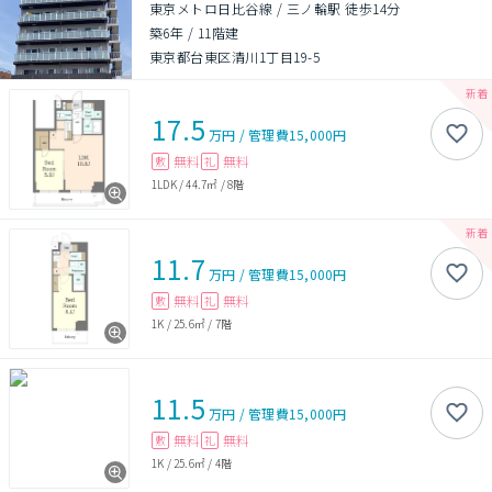
東京メトロ日比谷線 / 三ノ輪駅 徒歩14分
築6年
/
11階建
東京都台東区清川1丁目19-5
17.5
万円
/
管理費
15,000円
無料
無料
敷
礼
1LDK
/
44.7㎡
/
8階
11.7
万円
/
管理費
15,000円
無料
無料
敷
礼
1K
/
25.6㎡
/
7階
11.5
万円
/
管理費
15,000円
無料
無料
敷
礼
1K
/
25.6㎡
/
4階