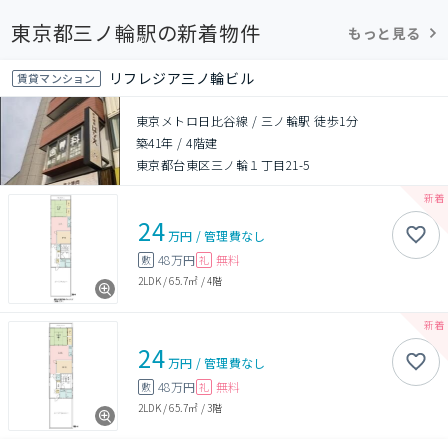
東京都三ノ輪駅の新着物件
もっと見る
リフレジア三ノ輪ビル
賃貸マンション
東京メトロ日比谷線 / 三ノ輪駅 徒歩1分
築41年
/
4階建
東京都台東区三ノ輪１丁目21-5
24
万円
/
管理費
なし
48万円
無料
敷
礼
2LDK
/
65.7㎡
/
4階
24
万円
/
管理費
なし
48万円
無料
敷
礼
2LDK
/
65.7㎡
/
3階