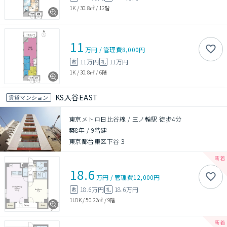
1K
/
30.8㎡
/
12階
11
万円
/
管理費
8,000円
11万円
11万円
敷
礼
1K
/
30.8㎡
/
6階
KS入谷EAST
賃貸マンション
東京メトロ日比谷線 / 三ノ輪駅 徒歩4分
築8年
/
9階建
東京都台東区下谷３
18.6
万円
/
管理費
12,000円
18.6万円
18.6万円
敷
礼
1LDK
/
50.22㎡
/
9階