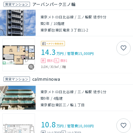
アーバンパーク三ノ輪
賃貸マンション
東京メトロ日比谷線 / 三ノ輪駅 徒歩9分
築2年
/
10階建
東京都台東区竜泉３丁目11-2
14.3
万円
/
管理費
15,000円
無料
無料
敷
礼
1LDK
/
30.9㎡
/
3階
calmminowa
賃貸マンション
東京メトロ日比谷線 / 三ノ輪駅 徒歩1分
築9年
/
4階建
東京都台東区三ノ輪１丁目
10.8
万円
/
管理費
10,000円
10.8万円
10.8万円
敷
礼