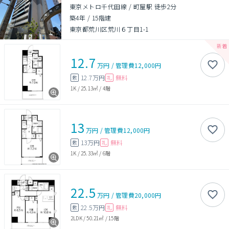
東京メトロ千代田線 / 町屋駅 徒歩2分
築4年
/
15階建
東京都荒川区荒川６丁目1-1
12.7
万円
/
管理費
12,000円
12.7万円
無料
敷
礼
1K
/
25.13㎡
/
4階
13
万円
/
管理費
12,000円
13万円
無料
敷
礼
1K
/
25.33㎡
/
6階
22.5
万円
/
管理費
20,000円
22.5万円
無料
敷
礼
2LDK
/
50.21㎡
/
15階