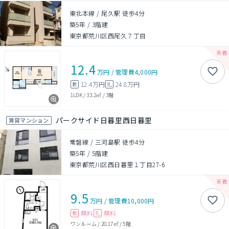
東北本線 / 尾久駅 徒歩4分
築5年
/
3階建
東京都荒川区西尾久７丁目
12.4
万円
/
管理費
4,000円
12.4万円
24.8万円
敷
礼
1LDK
/
33.2㎡
/
3階
パークサイド日暮里西日暮里
賃貸マンション
常磐線 / 三河島駅 徒歩4分
築5年
/
5階建
東京都荒川区西日暮里１丁目27-6
9.5
万円
/
管理費
10,000円
無料
無料
敷
礼
ワンルーム
/
20.17㎡
/
5階