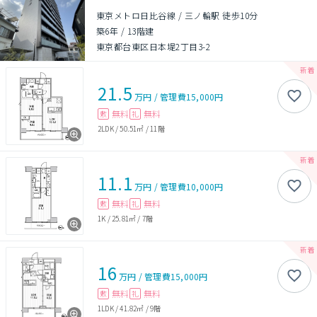
東京メトロ日比谷線 / 三ノ輪駅 徒歩10分
築6年
/
13階建
東京都台東区日本堤2丁目3-2
21.5
万円
/
管理費
15,000円
無料
無料
敷
礼
2LDK
/
50.51㎡
/
11階
11.1
万円
/
管理費
10,000円
無料
無料
敷
礼
1K
/
25.81㎡
/
7階
16
万円
/
管理費
15,000円
無料
無料
敷
礼
1LDK
/
41.82㎡
/
9階