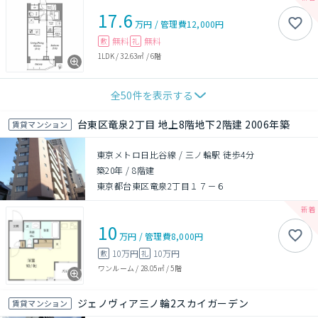
17.6
万円
/
管理費
12,000円
無料
無料
敷
礼
1LDK
/
32.63㎡
/
6階
全
50
件を表示する
台東区竜泉2丁目 地上8階地下2階建 2006年築
賃貸マンション
東京メトロ日比谷線 / 三ノ輪駅 徒歩4分
築20年
/
8階建
東京都台東区竜泉2丁目１７－６
10
万円
/
管理費
8,000円
10万円
10万円
敷
礼
ワンルーム
/
28.05㎡
/
5階
ジェノヴィア三ノ輪2スカイガーデン
賃貸マンション