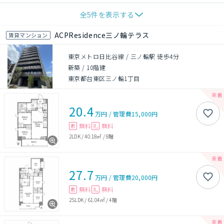
全
5
件を表示する
ACPResidence三ノ輪テラス
賃貸マンション
東京メトロ日比谷線 / 三ノ輪駅 徒歩4分
新築
/
10階建
東京都台東区三ノ輪1丁目
20.4
万円
/
管理費
15,000円
無料
無料
敷
礼
2LDK
/
40.18㎡
/
8階
27.7
万円
/
管理費
20,000円
無料
無料
敷
礼
2SLDK
/
61.04㎡
/
4階