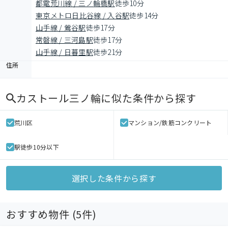
都電荒川線 / 三ノ輪橋駅
徒歩10分
東京メトロ日比谷線 / 入谷駅
徒歩14分
山手線 / 鶯谷駅
徒歩17分
常磐線 / 三河島駅
徒歩17分
山手線 / 日暮里駅
徒歩21分
住所
カストール三ノ輪
に似た条件から探す
荒川区
マンション/鉄筋コンクリート
駅徒歩10分以下
選択した条件から探す
おすすめ物件 (
5
件)