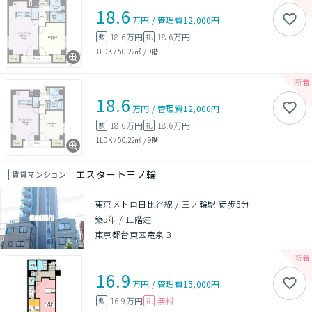
18.6
万円
/
管理費
12,000円
18.6万円
18.6万円
敷
礼
1LDK
/
50.22㎡
/
9階
18.6
万円
/
管理費
12,000円
18.6万円
18.6万円
敷
礼
1LDK
/
50.22㎡
/
9階
エスタート三ノ輪
賃貸マンション
東京メトロ日比谷線 / 三ノ輪駅 徒歩5分
築5年
/
11階建
東京都台東区竜泉３
16.9
万円
/
管理費
15,000円
16.9万円
無料
敷
礼