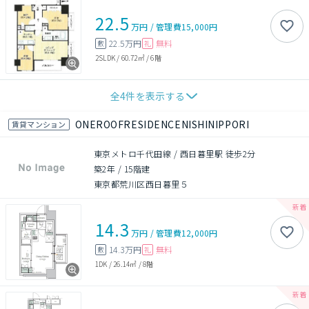
22.5
万円
/
管理費
15,000円
22.5万円
無料
敷
礼
2SLDK
/
60.72㎡
/
6階
全
4
件を表示する
ONEROOFRESIDENCENISHINIPPORI
賃貸マンション
東京メトロ千代田線 / 西日暮里駅 徒歩2分
築2年
/
15階建
東京都荒川区西日暮里５
14.3
万円
/
管理費
12,000円
14.3万円
無料
敷
礼
1DK
/
26.14㎡
/
8階