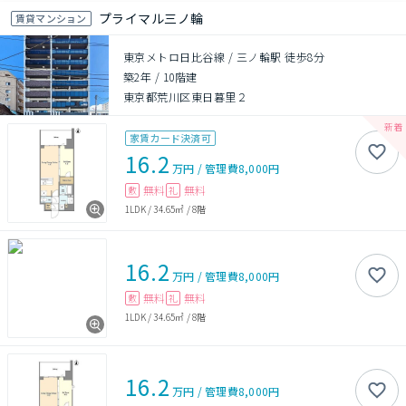
プライマル三ノ輪
賃貸マンション
東京メトロ日比谷線 / 三ノ輪駅 徒歩8分
築2年
/
10階建
東京都荒川区東日暮里２
家賃カード決済可
16.2
万円
/
管理費
8,000円
無料
無料
敷
礼
1LDK
/
34.65㎡
/
8階
16.2
万円
/
管理費
8,000円
無料
無料
敷
礼
1LDK
/
34.65㎡
/
8階
16.2
万円
/
管理費
8,000円