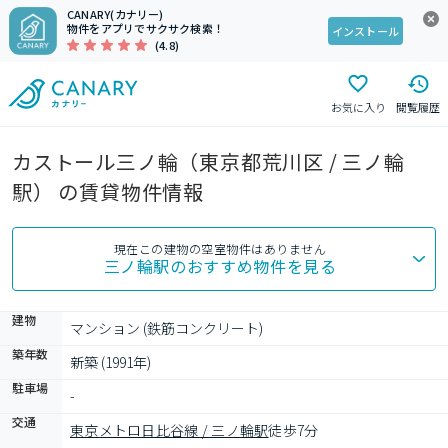
CANARY(カナリー)
物件をアプリでサクサク検索！
インストール
(4.8)
お気に入り
閲覧履歴
カストール三ノ輪（東京都荒川区 / 三ノ輪
駅） の賃貸物件情報
現在この建物の空室物件はありません
三ノ輪駅
のおすすめ物件を見る
建物
マンション (鉄筋コンクリート)
築年数
新築 (1991年)
駐車場
-
交通
東京メトロ日比谷線 / 三ノ輪駅
徒歩7分