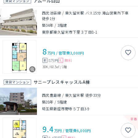
アムール白山
賃貸マンション
西武池袋線 / 東久留米駅 バス15分 滝山営業所下車
徒歩1分
築34年
/
3階建
東京都東久留米市下里３丁目8-1
8
万円
/
管理費
3,000円
8万円
無料
敷
礼
3DK
/
60.5㎡
/
1階
サニープレスキャッスルA棟
賃貸マンション
西武豊島線 / 東久留米駅 徒歩33分
築28年
/
5階建
埼玉県新座市野寺５丁目3-9
9.4
万円
/
管理費
6,000円
9.4万円
無料
敷
礼