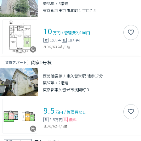
築38年
/
3階建
東京都西東京市北町１丁目7-3
10
万円
/
管理費
2,000円
10万円
10万円
敷
礼
3LDK
/
63.2㎡
/
1階
貸家1号棟
賃貸アパート
西武池袋線 / 東久留米駅 徒歩17分
築37年
/
2階建
東京都東久留米市浅間町３
9.5
万円
/
管理費
なし
9.5万円
無料
敷
礼
3LDK
/
62㎡
/
2階