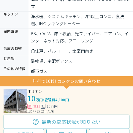
立
キッチン
浄水器、システムキッチン、2口以上コンロ、食洗
機、IHクッキングヒーター
室内設備
BS、CATV、床下収納、光ファイバー、エアコン、イ
ンターネット対応、フローリング
部屋の特徴
角住戸、バルコニー、全室南向き
共用部
駐輪場、宅配ボックス
その他の特徴
都市ガス
無料で10秒! カンタンお問い合わせ
オリオン
10
万円
/
管理費4,100円
無料
10万円
敷
礼
1LDK / 35.02㎡ / 1階
最新の空室状況が知りたい