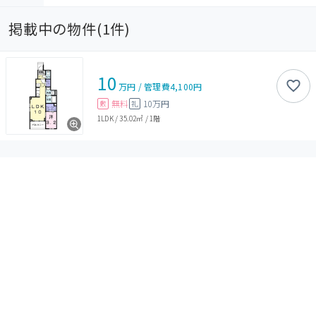
掲載中の物件(
1
件)
10
万円
/
管理費
4,100円
無料
10万円
敷
礼
1LDK
/
35.02㎡
/
1階