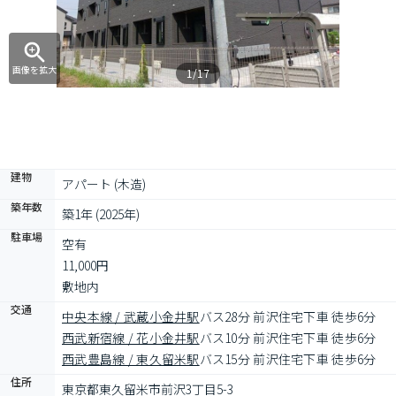
画像を拡大
1/17
建物
アパート (木造)
築年数
築1年 (2025年)
駐車場
空有

11,000円

敷地内
交通
中央本線 / 武蔵小金井駅
バス28分 前沢住宅下車 徒歩6分
西武新宿線 / 花小金井駅
バス10分 前沢住宅下車 徒歩6分
西武豊島線 / 東久留米駅
バス15分 前沢住宅下車 徒歩6分
住所
東京都東久留米市前沢3丁目5-3