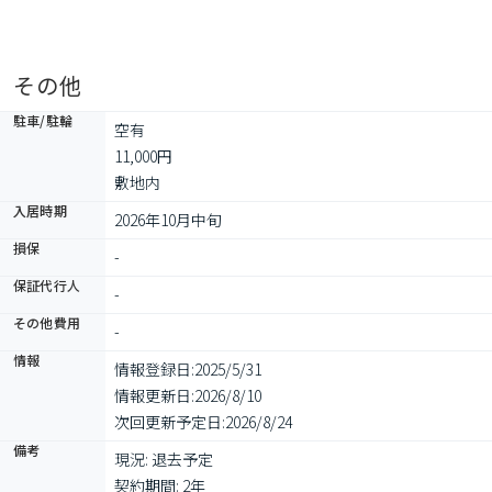
その他
駐車/駐輪
空有

11,000円

敷地内
入居時期
2026年10月中旬
損保
-
保証代行人
-
その他費用
-
情報
情報登録日:
2025/5/31
情報更新日:
2026/8/10
次回更新予定日:
2026/8/24
備考
現況: 退去予定

契約期間: 2年
