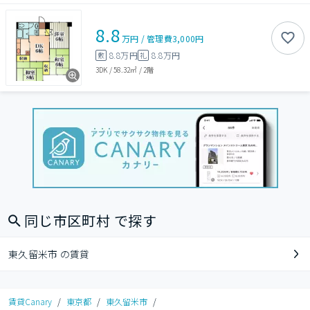
8.8
万円
/
管理費
3,000円
8.8万円
8.8万円
敷
礼
3DK
/
58.32㎡
/
2階
同じ市区町村 で探す
東久留米市 の賃貸
賃貸Canary
/
東京都
/
東久留米市
/