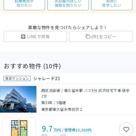
初期費用が
お部屋の詳しい
実際に
知りたい
情報を知りたい
見学したい
素敵な物件を見つけたらシェアしよう！
LINEで共有
URLをコピー
おすすめ物件 (
10
件)
シャレード21
賃貸マンション
西武池袋線 / 東久留米駅 バス9分 前沢住宅下車 徒歩
1分
築33年
/
5階建
東京都東久留米市前沢２
9.7
万円
/
管理費
10,000円