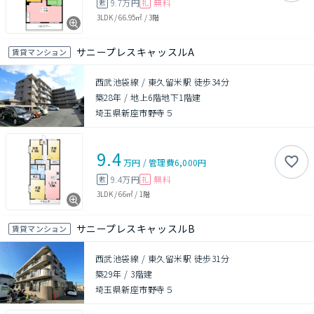
9.7万円
無料
敷
礼
3LDK
/
66.95㎡
/
3階
サニープレスキャッスルA
賃貸マンション
西武池袋線 / 東久留米駅 徒歩34分
築28年
/
地上6階地下1階建
埼玉県新座市野寺５
9.4
万円
/
管理費
6,000円
9.4万円
無料
敷
礼
3LDK
/
66㎡
/
1階
サニープレスキャッスルB
賃貸マンション
西武池袋線 / 東久留米駅 徒歩31分
築29年
/
3階建
埼玉県新座市野寺５