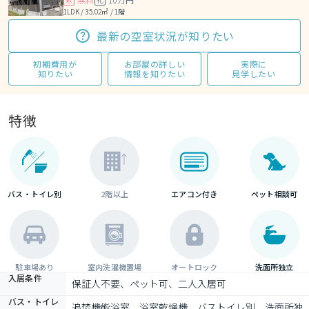
1LDK / 35.02㎡ / 1階
最新の空室状況が知りたい
初期費用が
お部屋の詳しい
実際に
知りたい
情報を知りたい
見学したい
特徴
バス・トイレ別
2階以上
エアコン付き
ペット相談可
駐車場あり
室内洗濯機置場
オートロック
洗面所独立
入居条件
保証人不要、ペット可、二人入居可
バス・トイレ
追焚機能浴室、浴室乾燥機、バストイレ別、洗面所独