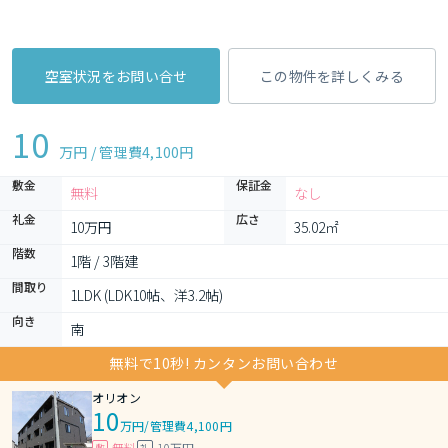
空室状況をお問い合せ
この物件を詳しくみる
10
万円 / 管理費
4,100円
敷金
保証金
無料
なし
礼金
広さ
10万円
35.02㎡
階数
1階 / 3階建
間取り
1LDK (LDK10帖、洋3.2帖)
向き
南
無料で10秒! カンタンお問い合わせ
オリオン
10
万円
/
管理費4,100円
無料
10万円
敷
礼