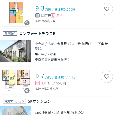
9.3
万円
/
管理費
5,000円
9.3万円
無料
敷
礼
3LDK
/
65㎡
/
3階
コンフォートテラスB
賃貸物件
中央線 / 武蔵小金井駅 バス11分 前沢四丁目下車 徒
歩8分
築20年
/
2階建
東京都東久留米市前沢２
9.7
万円
/
管理費
7,000円
無料
14.55万円
敷
礼
2LDK
/
63.53㎡
/
1階
SKマンション
賃貸マンション
西武池袋線 / 東久留米駅 徒歩35分