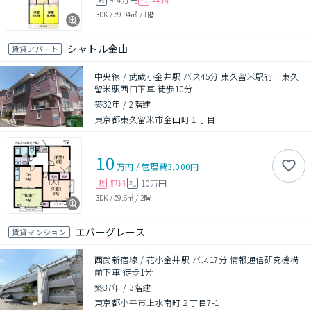
3DK
/
59.94㎡
/
1階
シャトル金山
賃貸アパート
中央線 / 武蔵小金井駅 バス45分 東久留米駅行 東久
留米駅西口下車 徒歩10分
築32年
/
2階建
東京都東久留米市金山町１丁目
10
万円
/
管理費
3,000円
無料
10万円
敷
礼
3DK
/
59.6㎡
/
2階
エバーグレース
賃貸マンション
西武新宿線 / 花小金井駅 バス17分 情報通信研究機構
前下車 徒歩1分
築37年
/
3階建
東京都小平市上水南町２丁目7-1