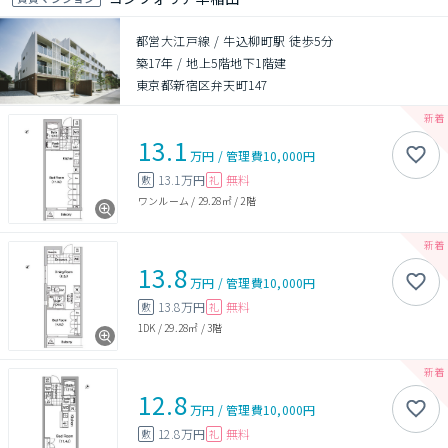
都営大江戸線 / 牛込柳町駅 徒歩5分
築17年
/
地上5階地下1階建
東京都新宿区弁天町147
13.1
万円
/
管理費
10,000円
13.1万円
無料
敷
礼
ワンルーム
/
29.28㎡
/
2階
13.8
万円
/
管理費
10,000円
13.8万円
無料
敷
礼
1DK
/
29.28㎡
/
3階
12.8
万円
/
管理費
10,000円
12.8万円
無料
敷
礼