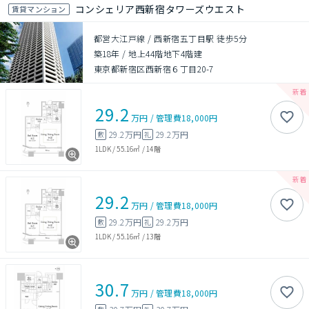
コンシェリア西新宿タワーズウエスト
賃貸マンション
都営大江戸線 / 西新宿五丁目駅 徒歩5分
築18年
/
地上44階地下4階建
東京都新宿区西新宿６丁目20-7
29.2
万円
/
管理費
18,000円
29.2万円
29.2万円
敷
礼
1LDK
/
55.16㎡
/
14階
29.2
万円
/
管理費
18,000円
29.2万円
29.2万円
敷
礼
1LDK
/
55.16㎡
/
13階
30.7
万円
/
管理費
18,000円