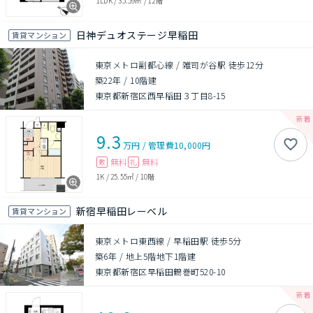
1LDK
/
35.59㎡
/
12階
日神デュオステージ早稲田
賃貸マンション
東京メトロ副都心線 / 雑司が谷駅 徒歩12分
築22年
/
10階建
東京都新宿区西早稲田３丁目8-15
9.3
万円
/
管理費
10,000円
無料
無料
敷
礼
1K
/
25.55㎡
/
10階
新宿早稲田レーベル
賃貸マンション
東京メトロ東西線 / 早稲田駅 徒歩5分
築6年
/
地上5階地下1階建
東京都新宿区早稲田鶴巻町520-10