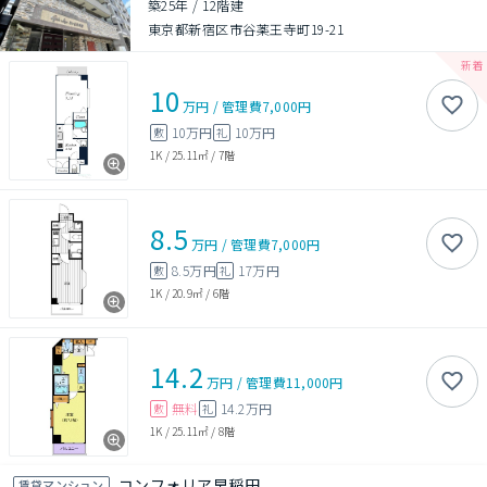
築25年
/
12階建
東京都新宿区市谷薬王寺町19-21
10
万円
/
管理費
7,000円
10万円
10万円
敷
礼
1K
/
25.11㎡
/
7階
8.5
万円
/
管理費
7,000円
8.5万円
17万円
敷
礼
1K
/
20.9㎡
/
6階
14.2
万円
/
管理費
11,000円
無料
14.2万円
敷
礼
1K
/
25.11㎡
/
8階
コンフォリア早稲田
賃貸マンション