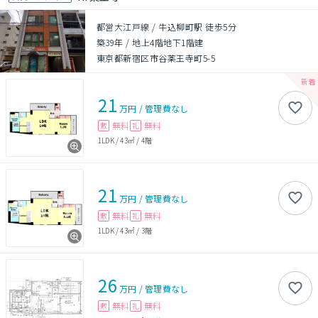
都営大江戸線 / 牛込柳町駅 徒歩5分
築39年
/
地上4階地下1階建
東京都新宿区市谷薬王寺町5-5
21
万円
/
管理費
なし
無料
無料
敷
礼
1LDK
/
43㎡
/
4階
21
万円
/
管理費
なし
無料
無料
敷
礼
1LDK
/
43㎡
/
3階
26
万円
/
管理費
なし
無料
無料
敷
礼