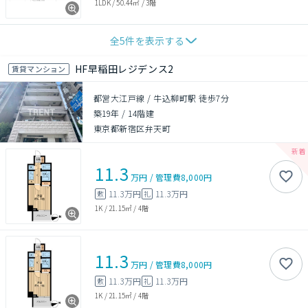
1LDK
/
50.44㎡
/
3階
全
5
件を表示する
HF早稲田レジデンス2
賃貸マンション
都営大江戸線 / 牛込柳町駅 徒歩7分
築19年
/
14階建
東京都新宿区弁天町
11.3
万円
/
管理費
8,000円
11.3万円
11.3万円
敷
礼
1K
/
21.15㎡
/
4階
11.3
万円
/
管理費
8,000円
11.3万円
11.3万円
敷
礼
1K
/
21.15㎡
/
4階