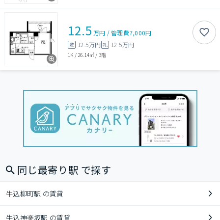
12.5
万円
/
管理費
7,000円
12.5万円
12.5万円
敷
礼
1K
/
26.14㎡
/
3階
同じ最寄り駅 で探す
牛込柳町駅 の賃貸
牛込神楽坂駅 の賃貸