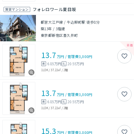
フォレロワール夏目坂
賃貸マンション
都営大江戸線 / 牛込柳町駅 徒歩8分
築13年
/
3階建
東京都新宿区喜久井町
13.7
万円
/
管理費
3,000円
6.85万円
20.55万円
敷
礼
1LDK
/
37.22㎡
/
2階
13.7
万円
/
管理費
3,000円
6.85万円
20.55万円
敷
礼
1LDK
/
37.22㎡
/
2階
15.3
万円
/
管理費
3,000円