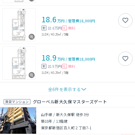
18.6
万円
/
管理費
18,000円
18.6万円
無料
敷
礼
1LDK
/
40.29㎡
/
5階
18.9
万円
/
管理費
18,000円
18.9万円
無料
敷
礼
1LDK
/
40.29㎡
/
5階
全
6
件を表示する
グローベル新大久保マスターズゲート
賃貸マンション
山手線 / 新大久保駅 徒歩3分
築18年
/
13階建
東京都新宿区百人町２丁目7-1