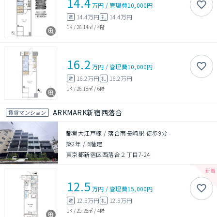
14.4
万円
/
管理費
10,000円
14.4万円
14.4万円
敷
礼
1K
/
26.14㎡
/
4階
16.2
万円
/
管理費
10,000円
16.2万円
16.2万円
敷
礼
1K
/
26.18㎡
/
6階
ARKMARK新宿西落合
賃貸マンション
都営大江戸線 / 落合南長崎駅 徒歩9分
築2年
/
6階建
東京都新宿区西落合２丁目7-24
12.5
万円
/
管理費
15,000円
12.5万円
12.5万円
敷
礼
1K
/
25.26㎡
/
4階