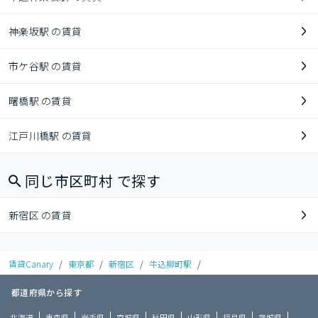
神楽坂駅 の賃貸
市ケ谷駅 の賃貸
曙橋駅 の賃貸
江戸川橋駅 の賃貸
同じ市区町村 で探す
新宿区 の賃貸
賃貸Canary
/
東京都
/
新宿区
/
牛込柳町駅
/
都道府県から探す
北海道
青森県
岩手県
宮城県
秋田県
山形県
福島県
茨城県