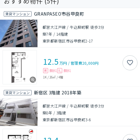
おすすめ物件 (
5
件)
GRANPASEO市谷甲良町
賃貸マンション
都営大江戸線 / 牛込柳町駅 徒歩3分
築7年
/
14階建
東京都新宿区市谷甲良町2-17
12.5
万円
/
管理費
20,000円
無料
無料
敷
礼
1K
/
26㎡
/
4階
新宿区 3階建 2018年築
賃貸マンション
都営大江戸線 / 牛込柳町駅 徒歩3分
築8年
/
3階建
東京都新宿区市谷甲良町3-6