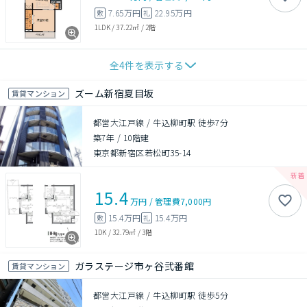
7.65万円
22.95万円
敷
礼
1LDK
/
37.22㎡
/
2階
全
4
件を表示する
ズーム新宿夏目坂
賃貸マンション
都営大江戸線 / 牛込柳町駅 徒歩7分
築7年
/
10階建
東京都新宿区若松町35-14
15.4
万円
/
管理費
7,000円
15.4万円
15.4万円
敷
礼
1DK
/
32.79㎡
/
3階
ガラステージ市ヶ谷弐番館
賃貸マンション
都営大江戸線 / 牛込柳町駅 徒歩5分