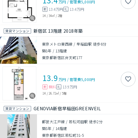
13.4
万円
/
管理費
5,000円
13.4万円
13.4万円
敷
礼
1K
/
34㎡
/
2階
新宿区 13階建 2018年築
賃貸マンション
東京メトロ東西線 / 早稲田駅 徒歩6分
築8年
/
13階建
東京都新宿区弁天町177
13.9
万円
/
管理費
5,000円
無料
13.9万円
敷
礼
1K
/
26.72㎡
/
5階
GENOVIA新宿早稲田GREENVEIL
賃貸マンション
都営大江戸線 / 若松河田駅 徒歩2分
築8年
/
14階建
東京都新宿区若松町31-5