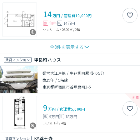
14
万円
/
管理費
10,000円
無料
14万円
敷
礼
ワンルーム
/
26.09㎡
/
2階
全
8
件を表示する
甲良町ハウス
賃貸マンション
都営大江戸線 / 牛込柳町駅 徒歩5分
築29年
/
5階建
東京都新宿区市谷甲良町2-5
9
万円
/
管理費
5,000円
9万円
18万円
敷
礼
1K
/
21.1㎡
/
4階
KY薬王寺
賃貸マンション