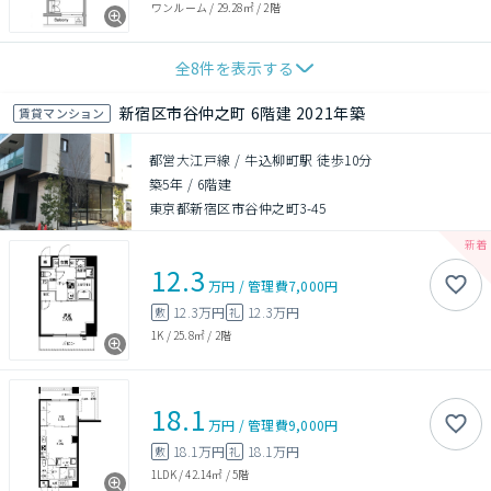
ワンルーム
/
29.28㎡
/
2階
全
8
件を表示する
新宿区市谷仲之町 6階建 2021年築
賃貸マンション
都営大江戸線 / 牛込柳町駅 徒歩10分
築5年
/
6階建
東京都新宿区市谷仲之町3-45
12.3
万円
/
管理費
7,000円
12.3万円
12.3万円
敷
礼
1K
/
25.8㎡
/
2階
18.1
万円
/
管理費
9,000円
18.1万円
18.1万円
敷
礼
1LDK
/
42.14㎡
/
5階