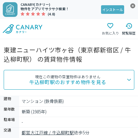
CANARY(カナリー)
物件をアプリでサクサク検索！
インストール
(4.8)
お気に入り
閲覧履歴
東建ニューハイツ市ヶ谷（東京都新宿区 / 牛
込柳町駅） の賃貸物件情報
現在この建物の空室物件はありません
牛込柳町駅
のおすすめ物件を見る
建物
マンション (鉄骨鉄筋)
築年数
新築 (1985年)
駐車場
-
交通
都営大江戸線 / 牛込柳町駅
徒歩5分