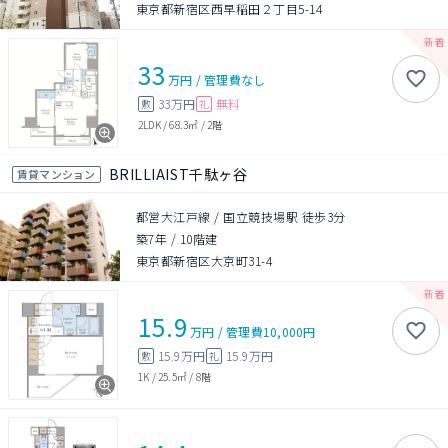
東京都新宿区西早稲田２丁目5-14
33
万円
/
管理費
なし
33万円
無料
敷
礼
2LDK
/
68.3㎡
/
2階
BRILLIAIST千駄ヶ谷
賃貸マンション
都営大江戸線 / 国立競技場駅 徒歩3分
築7年
/
10階建
東京都新宿区大京町31-4
15.9
万円
/
管理費
10,000円
15.9万円
15.9万円
敷
礼
1K
/
25.5㎡
/
8階