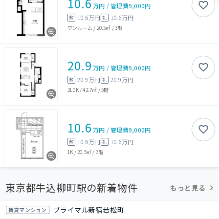
10.6
万円
/
管理費
9,000円
10.6万円
10.6万円
敷
礼
ワンルーム
/
20.5㎡
/
3階
20.9
万円
/
管理費
9,000円
20.9万円
20.9万円
敷
礼
2LDK
/
42.7㎡
/
5階
10.6
万円
/
管理費
9,000円
10.6万円
10.6万円
敷
礼
1K
/
20.5㎡
/
3階
東京都牛込柳町駅の新着物件
もっと見る
プライマル新宿若松町
賃貸マンション