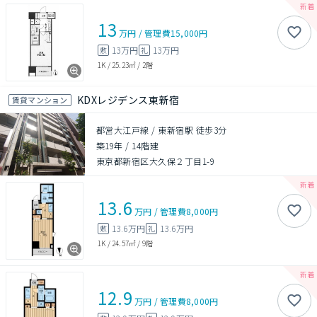
13
万円
/
管理費
15,000円
13万円
13万円
敷
礼
1K
/
25.23㎡
/
2階
KDXレジデンス東新宿
賃貸マンション
都営大江戸線 / 東新宿駅 徒歩3分
築19年
/
14階建
東京都新宿区大久保２丁目1-9
13.6
万円
/
管理費
8,000円
13.6万円
13.6万円
敷
礼
1K
/
24.57㎡
/
9階
12.9
万円
/
管理費
8,000円