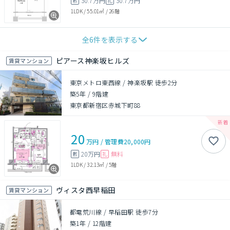
30.7万円
30.7万円
敷
礼
1LDK
/
55.01㎡
/
26階
全
6
件を表示する
ピアース神楽坂ヒルズ
賃貸マンション
東京メトロ東西線 / 神楽坂駅 徒歩2分
築5年
/
9階建
東京都新宿区赤城下町88
20
万円
/
管理費
20,000円
20万円
無料
敷
礼
1LDK
/
32.13㎡
/
5階
ヴィスタ西早稲田
賃貸マンション
都電荒川線 / 早稲田駅 徒歩7分
築1年
/
12階建