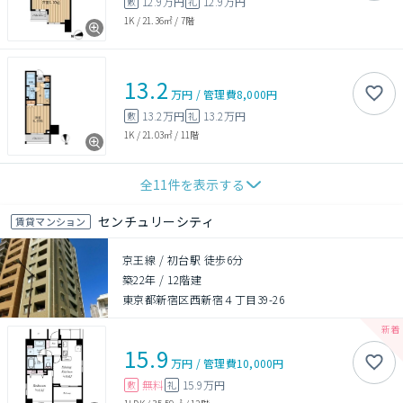
12.9万円
12.9万円
敷
礼
1K
/
21.36㎡
/
7階
13.2
万円
/
管理費
8,000円
13.2万円
13.2万円
敷
礼
1K
/
21.03㎡
/
11階
全
11
件を表示する
センチュリーシティ
賃貸マンション
京王線 / 初台駅 徒歩6分
築22年
/
12階建
東京都新宿区西新宿４丁目39-26
15.9
万円
/
管理費
10,000円
無料
15.9万円
敷
礼