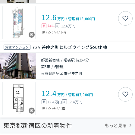
12.6
万円
/
管理費
13,000円
無料
12.6万円
敷
礼
1K
/
25.57㎡
/
14階
市ヶ谷仲之町ヒルズウイングSouth棟
賃貸マンション
都営新宿線 / 曙橋駅 徒歩4分
築5年
/
6階建
東京都新宿区市谷仲之町
12.4
万円
/
管理費
7,000円
12.4万円
12.4万円
敷
礼
1K
/
25.74㎡
/
5階
東京都新宿区の新着物件
もっと見る