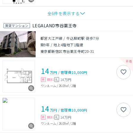
全
6
件を表示する
LEGALAND市谷薬王寺
賃貸マンション
都営大江戸線 / 牛込柳町駅 徒歩7分
築9年
/
地上4階地下1階建
東京都新宿区市谷薬王寺町20-31
14
万円
/
管理費
10,000円
無料
14万円
敷
礼
ワンルーム
/
26.09㎡
/
2階
14
万円
/
管理費
10,000円
無料
14万円
敷
礼
ワンルーム
/
26.09㎡
/
2階