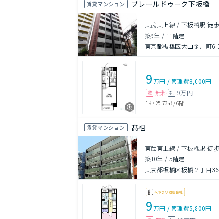
プレールドゥーク下板橋
賃貸マンション
東武東上線 / 下板橋駅 徒歩
築9年
/
11階建
東京都板橋区大山金井町6-
9
万円
/
管理費
8,000円
無料
9万円
敷
礼
1K
/
25.73㎡
/
6階
髙祖
賃貸マンション
東武東上線 / 下板橋駅 徒歩
築10年
/
5階建
東京都板橋区板橋２丁目36-
9
万円
/
管理費
5,800円