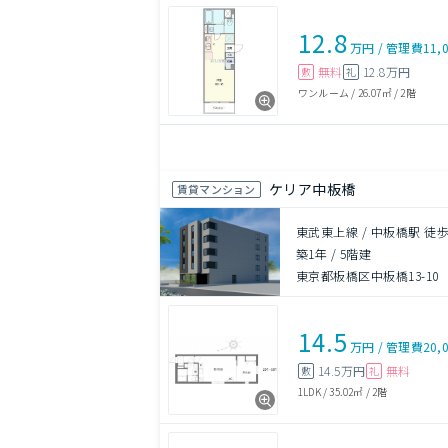
12.8
万円
/
管理費
11,
無料
12.8万円
敷
礼
ワンルーム
/
26.07㎡
/
2階
ケリア中板橋
賃貸マンション
東武東上線 / 中板橋駅 徒歩
築1年
/
5階建
東京都板橋区中板橋13-10
14.5
万円
/
管理費
20,
14.5万円
無料
敷
礼
1LDK
/
35.02㎡
/
2階