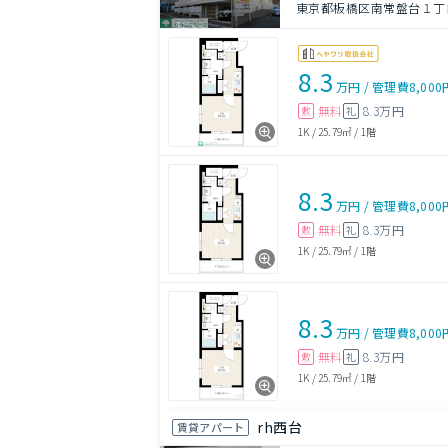
東京都板橋区南常盤台１丁目
8.3
万円
/
管理費
8,000
無料
8.3万円
敷
礼
1K
/
25.79㎡
/
1階
8.3
万円
/
管理費
8,000
無料
8.3万円
敷
礼
1K
/
25.79㎡
/
1階
8.3
万円
/
管理費
8,000
無料
8.3万円
敷
礼
1K
/
25.79㎡
/
1階
rh西台
賃貸アパート