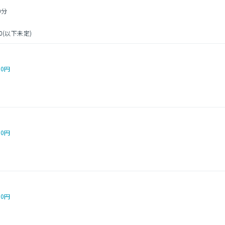
0分
(以下未定)
00円
00円
00円