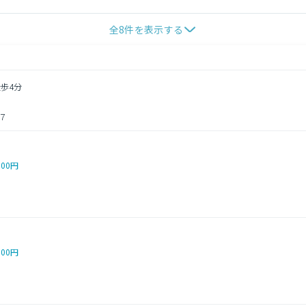
全
8
件を表示する
徒歩4分
７
000円
000円