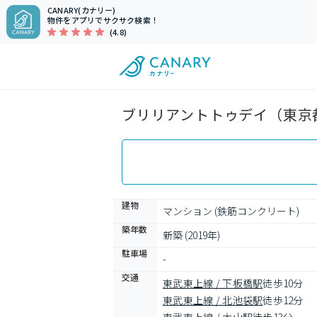
CANARY(カナリー)
物件をアプリでサクサク検索！
(4.8)
ブリリアントトゥデイ（東京都
建物
マンション (鉄筋コンクリート)
築年数
新築 (2019年)
駐車場
-
交通
東武東上線 / 下板橋駅
徒歩10分
東武東上線 / 北池袋駅
徒歩12分