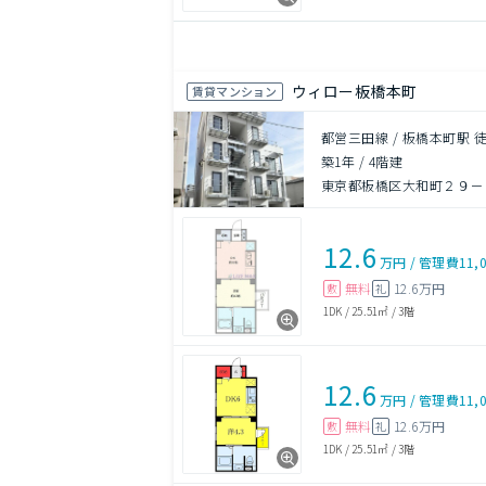
ウィロー板橋本町
賃貸マンション
都営三田線 / 板橋本町駅 
築1年
/
4階建
東京都板橋区大和町２９－
12.6
万円
/
管理費
11,
無料
12.6万円
敷
礼
1DK
/
25.51㎡
/
3階
12.6
万円
/
管理費
11,
無料
12.6万円
敷
礼
1DK
/
25.51㎡
/
3階