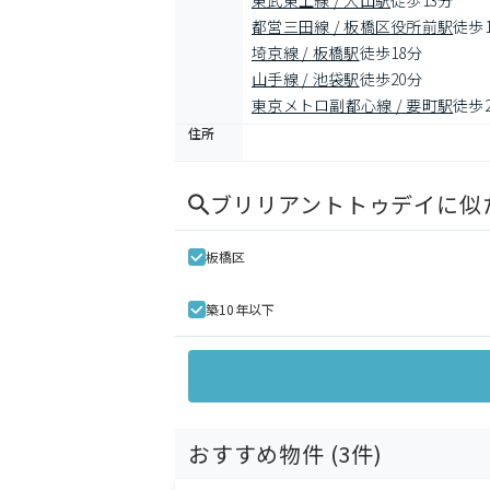
東武東上線 / 大山駅
徒歩13分
都営三田線 / 板橋区役所前駅
徒歩
埼京線 / 板橋駅
徒歩18分
山手線 / 池袋駅
徒歩20分
東京メトロ副都心線 / 要町駅
徒歩
住所
ブリリアントトゥデイ
に似
板橋区
築10年以下
おすすめ物件 (
3
件)