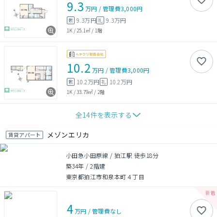
9.3
万円
/
管理費
3,000円
9.3万円
9.3万円
敷
礼
1K
/
25.1㎡
/
1階
10.2
万円
/
管理費
3,000円
10.2万円
10.2万円
敷
礼
1K
/
33.79㎡
/
2階
全
14
件を表示する
メゾンエリカ
賃貸アパート
小田急小田原線 / 狛江駅 徒歩18分
築34年
/
2階建
東京都狛江市和泉本町４丁目
4
万円
/
管理費
なし