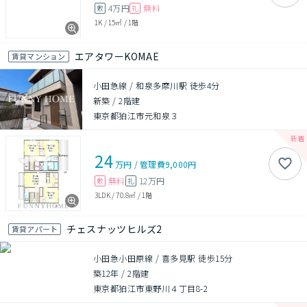
4万円
無料
敷
礼
1K
/
15㎡
/
1階
エアタワーKOMAE
賃貸マンション
小田急線 / 和泉多摩川駅 徒歩4分
新築
/
2階建
東京都狛江市元和泉３
24
万円
/
管理費
9,000円
無料
12万円
敷
礼
3LDK
/
70.8㎡
/
1階
チェスナッツヒルズ2
賃貸アパート
小田急小田原線 / 喜多見駅 徒歩15分
築12年
/
2階建
東京都狛江市東野川４丁目8-2