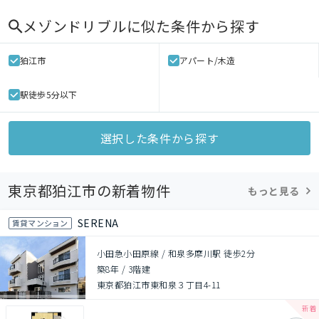
メゾンドリブル
に似た条件から探す
狛江市
アパート/木造
駅徒歩5分以下
選択した条件から探す
東京都狛江市の新着物件
もっと見る
SERENA
賃貸マンション
小田急小田原線 / 和泉多摩川駅 徒歩2分
築8年
/
3階建
東京都狛江市東和泉３丁目4-11