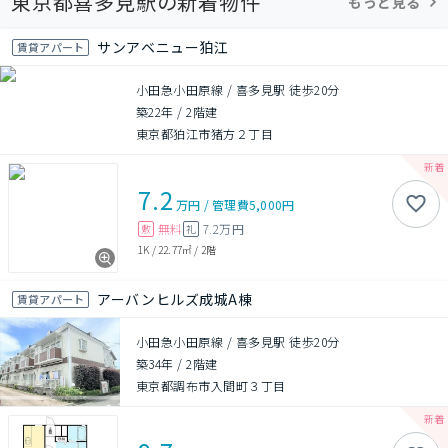
東京都喜多見駅の新着物件
もっと見る
サンアベニュー狛江
賃貸アパート
小田急小田原線 / 喜多見駅 徒歩20分
築22年
/
2階建
東京都狛江市猪方２丁目
7.2
万円
/
管理費
5,000円
無料
7.2万円
敷
礼
1K
/
22.77㎡
/
2階
アーバンヒルズ成城A棟
賃貸アパート
小田急小田原線 / 喜多見駅 徒歩20分
築34年
/
2階建
東京都調布市入間町３丁目