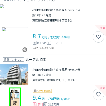
小田急小田原線 / 喜多見駅 徒歩15分
築12年
/
2階建
東京都狛江市東野川４丁目8-2
8.7
万円
/
管理費
3,000円
8.7万円
8.7万円
敷
礼
1LDK
/
33.12㎡
/
1階
ルーブル狛江
賃貸マンション
小田急小田原線 / 喜多見駅 徒歩14分
築12年
/
7階建
東京都狛江市和泉本町１丁目13-31
9.4
万円
/
管理費
11,000円
無料
18.8万円
敷
礼