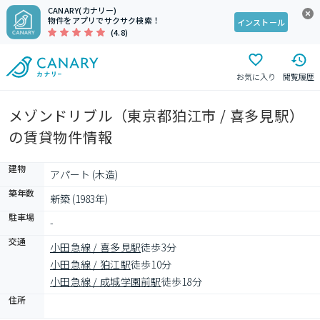
CANARY(カナリー)
物件をアプリでサクサク検索！
インストール
(4.8)
お気に入り
閲覧履歴
メゾンドリブル（東京都狛江市 / 喜多見駅）
の賃貸物件情報
建物
アパート (木造)
築年数
新築 (1983年)
駐車場
-
交通
小田急線 / 喜多見駅
徒歩3分
小田急線 / 狛江駅
徒歩10分
小田急線 / 成城学園前駅
徒歩18分
住所