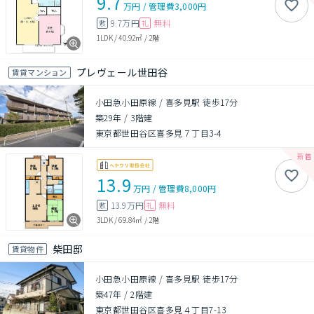
9.7
万円
/
管理費
3,000円
9.7万円
無料
敷
礼
1LDK
/
40.92㎡
/
2階
プレヴェール世田谷
賃貸マンション
小田急小田原線 / 喜多見駅 徒歩17分
築29年
/
3階建
東京都世田谷区喜多見７丁目3-4
13.9
万円
/
管理費
8,000円
13.9万円
無料
敷
礼
3LDK
/
69.84㎡
/
2階
柴田邸
賃貸物件
小田急小田原線 / 喜多見駅 徒歩17分
築47年
/
2階建
東京都世田谷区喜多見４丁目7-13