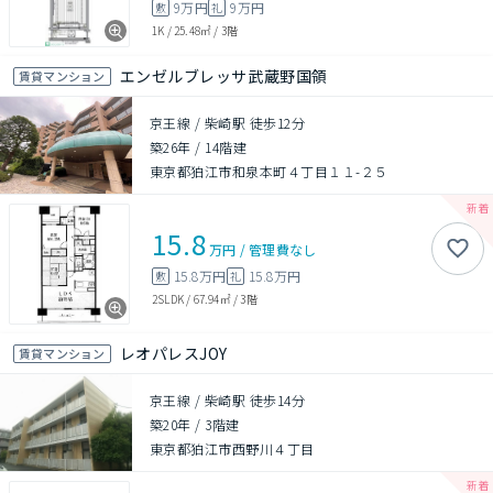
9万円
9万円
敷
礼
1K
/
25.48㎡
/
3階
エンゼルブレッサ武蔵野国領
賃貸マンション
京王線 / 柴崎駅 徒歩12分
築26年
/
14階建
東京都狛江市和泉本町４丁目１１-２５
15.8
万円
/
管理費
なし
15.8万円
15.8万円
敷
礼
2SLDK
/
67.94㎡
/
3階
レオパレスJOY
賃貸マンション
京王線 / 柴崎駅 徒歩14分
築20年
/
3階建
東京都狛江市西野川４丁目