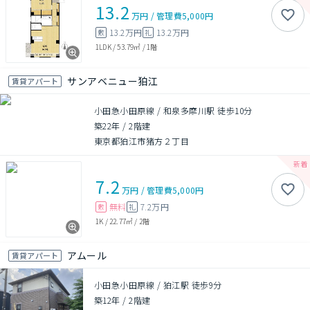
13.2
万円
/
管理費
5,000円
13.2万円
13.2万円
敷
礼
1LDK
/
53.79㎡
/
1階
サンアベニュー狛江
賃貸アパート
小田急小田原線 / 和泉多摩川駅 徒歩10分
築22年
/
2階建
東京都狛江市猪方２丁目
7.2
万円
/
管理費
5,000円
無料
7.2万円
敷
礼
1K
/
22.77㎡
/
2階
アムール
賃貸アパート
小田急小田原線 / 狛江駅 徒歩9分
築12年
/
2階建