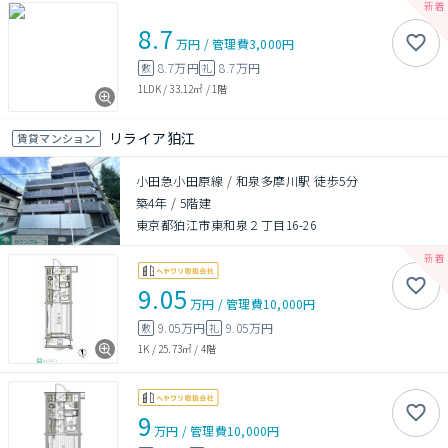
8.7
万円
/
管理費
3,000円
8.7万円
8.7万円
敷
礼
1LDK
/
33.12㎡
/
1階
リライア狛江
賃貸マンション
小田急小田原線 / 和泉多摩川駅 徒歩5分
築4年
/
5階建
東京都狛江市東和泉２丁目16-26
9.05
万円
/
管理費
10,000円
9.05万円
9.05万円
敷
礼
1K
/
25.73㎡
/
4階
9
万円
/
管理費
10,000円