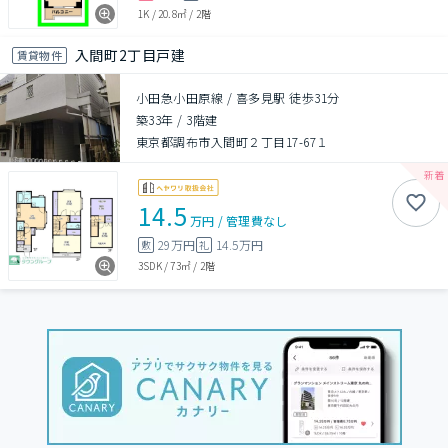
1K
/
20.8㎡
/
2階
入間町2丁目戸建
賃貸物件
小田急小田原線 / 喜多見駅 徒歩31分
築33年
/
3階建
東京都調布市入間町２丁目17-67１
14.5
万円
/
管理費
なし
29万円
14.5万円
敷
礼
3SDK
/
73㎡
/
2階