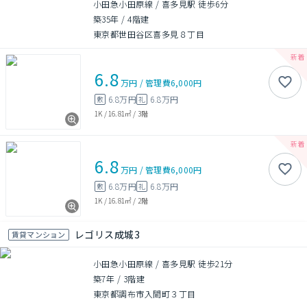
小田急小田原線 / 喜多見駅 徒歩6分
築35年
/
4階建
東京都世田谷区喜多見８丁目
6.8
万円
/
管理費
6,000円
6.8万円
6.8万円
敷
礼
1K
/
16.81㎡
/
3階
6.8
万円
/
管理費
6,000円
6.8万円
6.8万円
敷
礼
1K
/
16.81㎡
/
2階
レゴリス成城3
賃貸マンション
小田急小田原線 / 喜多見駅 徒歩21分
築7年
/
3階建
東京都調布市入間町３丁目