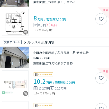
東京都狛江市中和泉１丁目25-6
8
万円
/
管理費
3,000円
8万円
無料
敷
礼
1K
/
27.27㎡
/
1階
メルラス和泉多摩川
賃貸アパート
小田急小田原線 / 和泉多摩川駅 徒歩11分
新築
/
2階建
東京都狛江市元和泉３丁目15
10.2
万円
/
管理費
3,000円
10.2万円
10.2万円
敷
礼
1LDK
/
32.76㎡
/
2階