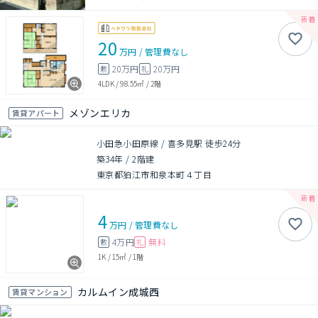
20
万円
/
管理費
なし
20万円
20万円
敷
礼
4LDK
/
98.55㎡
/
2階
メゾンエリカ
賃貸アパート
小田急小田原線 / 喜多見駅 徒歩24分
築34年
/
2階建
東京都狛江市和泉本町４丁目
4
万円
/
管理費
なし
4万円
無料
敷
礼
1K
/
15㎡
/
1階
カルムイン成城西
賃貸マンション