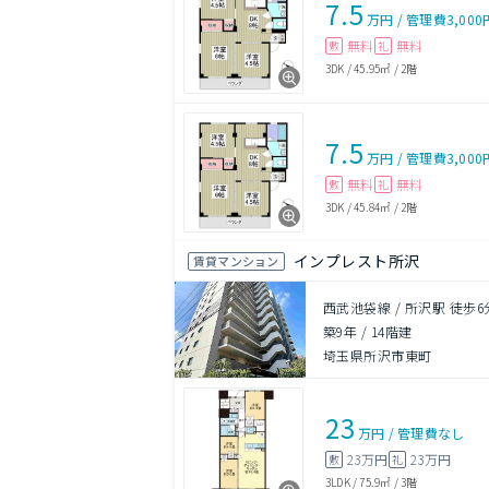
7.5
万円
/
管理費
3,000
無料
無料
敷
礼
3DK
/
45.95㎡
/
2階
7.5
万円
/
管理費
3,000
無料
無料
敷
礼
3DK
/
45.84㎡
/
2階
インプレスト所沢
賃貸マンション
西武池袋線 / 所沢駅 徒歩6
築9年
/
14階建
埼玉県所沢市東町
23
万円
/
管理費
なし
23万円
23万円
敷
礼
3LDK
/
75.9㎡
/
3階