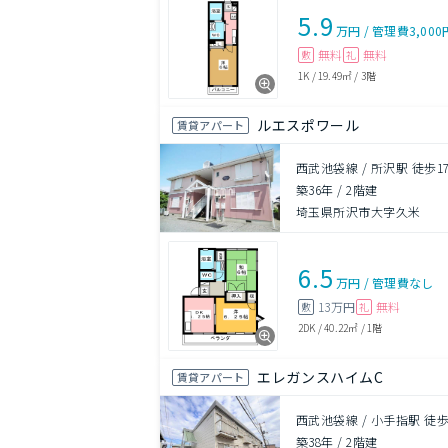
5.9
万円
/
管理費
3,000
無料
無料
敷
礼
1K
/
19.49㎡
/
3階
ルエスポワール
賃貸アパート
西武池袋線 / 所沢駅 徒歩1
築36年
/
2階建
埼玉県所沢市大字久米
6.5
万円
/
管理費
なし
13万円
無料
敷
礼
2DK
/
40.22㎡
/
1階
エレガンスハイムC
賃貸アパート
西武池袋線 / 小手指駅 徒歩
築38年
/
2階建