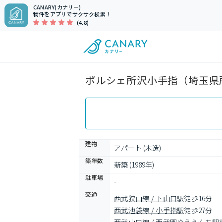
CANARY(カナリー)
物件をアプリでサクサク検索！
(4.8)
ポルシェ所沢小手指（埼玉県所
建物
アパート (木造)
築年数
新築 (1989年)
駐車場
-
交通
西武狭山線 / 下山口駅
徒歩16分
西武池袋線 / 小手指駅
徒歩27分