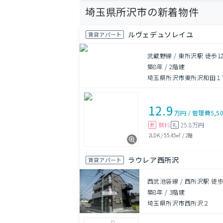
埼玉県所沢市の新着物件
ルヴェデュソレイユ
賃貸アパート
武蔵野線 / 東所沢駅 徒歩1
築8年
/
2階建
埼玉県所沢市東所沢和田１
12.9
万円
/
管理費
5,5
無料
25.8万円
敷
礼
2LDK
/
55.45㎡
/
2階
ラウレア西所沢
賃貸アパート
西武池袋線 / 西所沢駅 徒歩
築8年
/
3階建
埼玉県所沢市西所沢２