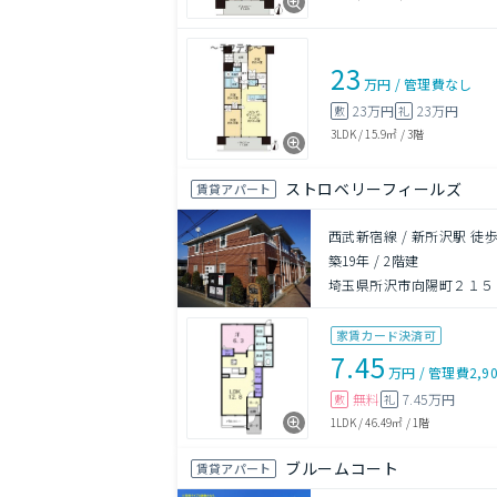
23
万円
/
管理費
なし
23万円
23万円
敷
礼
3LDK
/
15.9㎡
/
3階
ストロベリーフィールズ
賃貸アパート
西武新宿線 / 新所沢駅 徒歩
築19年
/
2階建
埼玉県所沢市向陽町２１５
家賃カード決済可
7.45
万円
/
管理費
2,9
無料
7.45万円
敷
礼
1LDK
/
46.49㎡
/
1階
ブルームコート
賃貸アパート