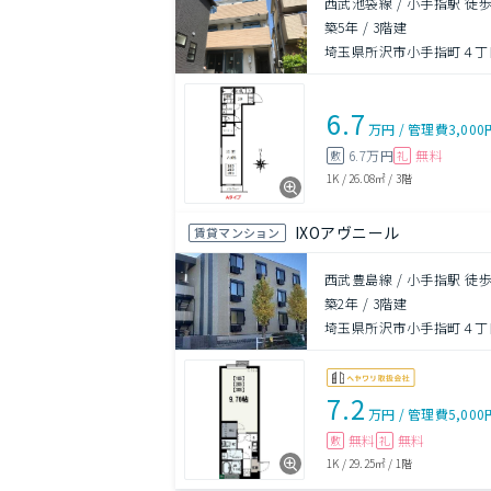
西武池袋線 / 小手指駅 徒歩
築5年
/
3階建
埼玉県所沢市小手指町４丁目2
6.7
万円
/
管理費
3,000
6.7万円
無料
敷
礼
1K
/
26.08㎡
/
3階
IXOアヴニール
賃貸マンション
西武豊島線 / 小手指駅 徒歩
築2年
/
3階建
埼玉県所沢市小手指町４丁目
7.2
万円
/
管理費
5,000
無料
無料
敷
礼
1K
/
29.25㎡
/
1階