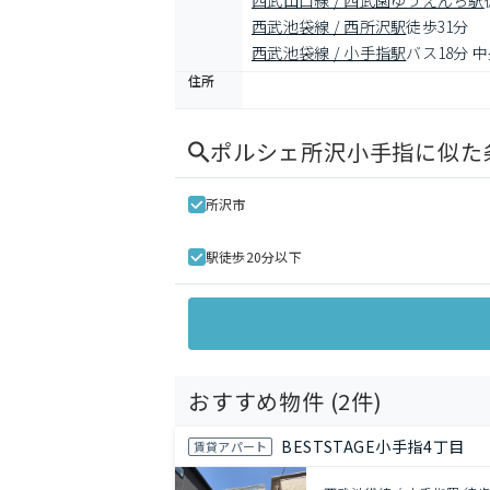
西武山口線 / 西武園ゆうえんち駅
西武池袋線 / 西所沢駅
徒歩31分
西武池袋線 / 小手指駅
バス18分 
住所
ポルシェ所沢小手指
に似た
所沢市
駅徒歩20分以下
おすすめ物件 (
2
件)
BESTSTAGE小手指4丁目
賃貸アパート