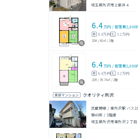
埼玉県所沢市上新井４
6.4
万円
/
管理費
2,000
6.4万円
3.2万円
敷
礼
2DK
/
40㎡
/
2階
6.4
万円
/
管理費
2,000
6.4万円
3.2万円
敷
礼
2DK
/
39.74㎡
/
2階
クオリティ所沢
賃貸マンション
武蔵野線 / 東所沢駅 バス
築40年
/
3階建
埼玉県所沢市東所沢２丁目14