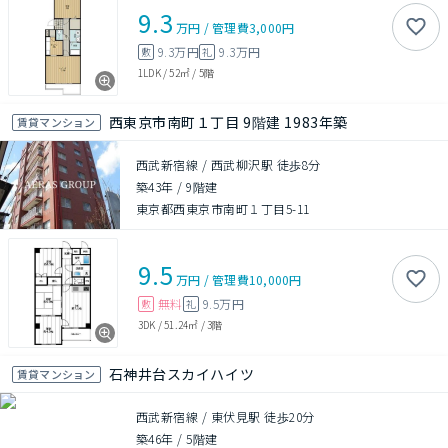
9.3
万円
/
管理費
3,000円
9.3万円
9.3万円
敷
礼
1LDK
/
52㎡
/
5階
西東京市南町１丁目 9階建 1983年築
賃貸マンション
西武新宿線 / 西武柳沢駅 徒歩8分
築43年
/
9階建
東京都西東京市南町１丁目5-11
9.5
万円
/
管理費
10,000円
無料
9.5万円
敷
礼
3DK
/
51.24㎡
/
3階
石神井台スカイハイツ
賃貸マンション
西武新宿線 / 東伏見駅 徒歩20分
築46年
/
5階建