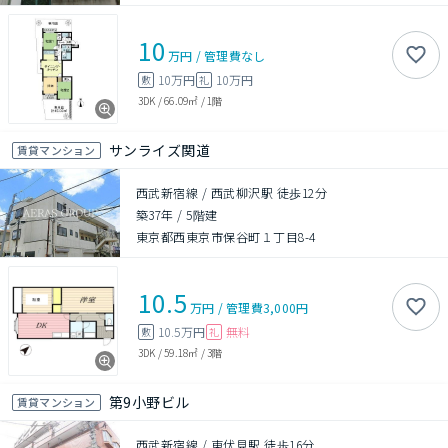
10
万円
/
管理費
なし
10万円
10万円
敷
礼
3DK
/
66.09㎡
/
1階
サンライズ関道
賃貸マンション
西武新宿線 / 西武柳沢駅 徒歩12分
築37年
/
5階建
東京都西東京市保谷町１丁目8-4
10.5
万円
/
管理費
3,000円
10.5万円
無料
敷
礼
3DK
/
59.18㎡
/
3階
第9小野ビル
賃貸マンション
西武新宿線 / 東伏見駅 徒歩16分