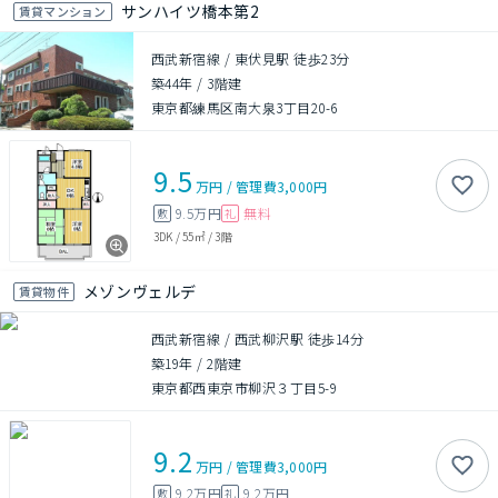
サンハイツ橋本第2
賃貸マンション
西武新宿線 / 東伏見駅 徒歩23分
築44年
/
3階建
東京都練馬区南大泉3丁目20-6
9.5
万円
/
管理費
3,000円
9.5万円
無料
敷
礼
3DK
/
55㎡
/
3階
メゾンヴェルデ
賃貸物件
西武新宿線 / 西武柳沢駅 徒歩14分
築19年
/
2階建
東京都西東京市柳沢３丁目5-9
9.2
万円
/
管理費
3,000円
9.2万円
9.2万円
敷
礼