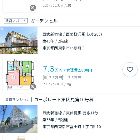
1LDK
/
53.33㎡
/
1階
ガーデンヒル
賃貸アパート
西武新宿線 / 西武柳沢駅 徒歩20分
築43年
/
2階建
東京都西東京市北原町３
7.3
万円
/
管理費
2,000円
7.3万円
7.3万円
敷
礼
2LDK
/
52.88㎡
/
2階
コーポレート東伏見第10号棟
賃貸マンション
西武新宿線 / 東伏見駅 徒歩11分
築33年
/
5階建
東京都西東京市富士町１丁目8-10