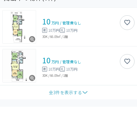
10
万円
/
管理費
なし
10万円
10万円
敷
礼
3DK
/
66.09㎡
/
1階
10
万円
/
管理費
なし
10万円
10万円
敷
礼
3DK
/
66.09㎡
/
1階
全
3
件を表示する