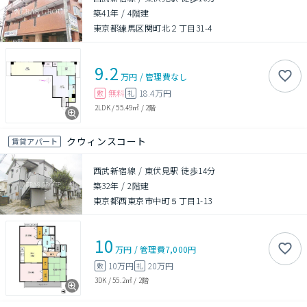
築41年
/
4階建
東京都練馬区関町北２丁目31-4
9.2
万円
/
管理費
なし
無料
18.4万円
敷
礼
2LDK
/
55.49㎡
/
2階
クウィンスコート
賃貸アパート
西武新宿線 / 東伏見駅 徒歩14分
築32年
/
2階建
東京都西東京市中町５丁目1-13
10
万円
/
管理費
7,000円
10万円
20万円
敷
礼
3DK
/
55.2㎡
/
2階