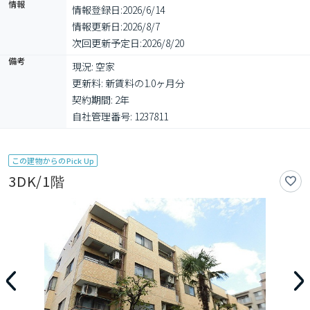
情報
情報登録日:
2026/6/14
情報更新日:
2026/8/7
次回更新予定日:
2026/8/20
備考
現況: 空家

更新料: 新賃料の1.0ヶ月分

契約期間: 2年

自社管理番号: 1237811
この建物からのPick Up
3DK/1階