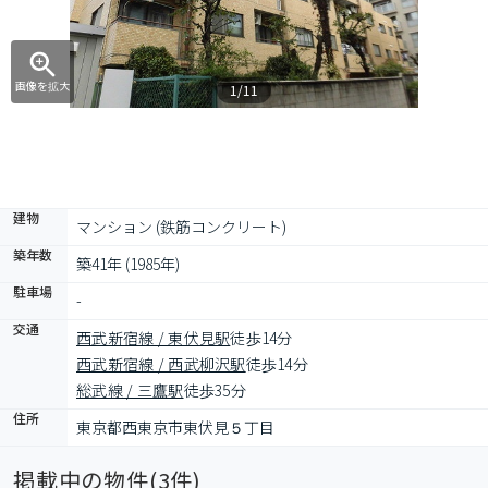
画像を拡大
1/11
建物
マンション (鉄筋コンクリート)
築年数
築41年 (1985年)
駐車場
-
交通
西武新宿線 / 東伏見駅
徒歩14分
西武新宿線 / 西武柳沢駅
徒歩14分
総武線 / 三鷹駅
徒歩35分
住所
東京都西東京市東伏見５丁目
掲載中の物件(
3
件)