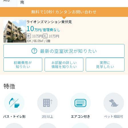
南
無料で10秒! カンタンお問い合わせ
ライオンズマンション東伏見
10
万円
/
管理費なし
10万円
10万円
敷
礼
3DK / 66.09㎡ / 1階
最新の空室状況が知りたい
初期費用が
お部屋の詳しい
実際に
知りたい
情報を知りたい
見学したい
特徴
バス・トイレ別
2階以上
エアコン付き
ペット相談可