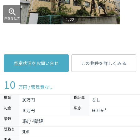
画像を拡大
1/22
空室状況をお問い合せ
この物件を詳しくみる
10
万円 / 管理費
なし
敷金
保証金
10万円
なし
礼金
広さ
10万円
66.09㎡
階数
1階 / 4階建
間取り
3DK 
向き