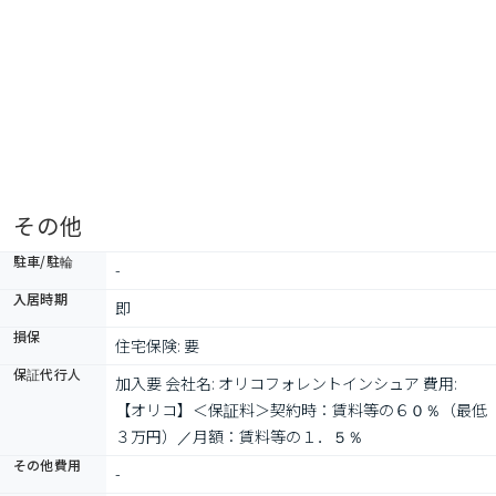
その他
駐車/駐輪
-
入居時期
即
損保
住宅保険: 要
保証代行人
加入要 会社名: オリコフォレントインシュア 費用: 　
【オリコ】＜保証料＞契約時：賃料等の６０％（最低
３万円）／月額：賃料等の１．５％
その他費用
-