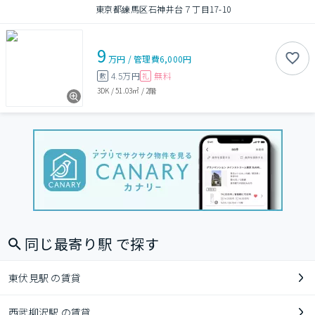
東京都練馬区石神井台７丁目17-10
9
万円
/
管理費
6,000円
4.5万円
無料
敷
礼
3DK
/
51.03㎡
/
2階
同じ最寄り駅 で探す
東伏見駅 の賃貸
西武柳沢駅 の賃貸