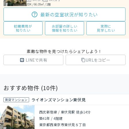
3DK / 66.09㎡ / 1階
最新の空室状況が知りたい
初期費用が
お部屋の詳しい
実際に
知りたい
情報を知りたい
見学したい
素敵な物件を見つけたらシェアしよう！
LINEで共有
URLをコピー
おすすめ物件 (
10
件)
ライオンズマンション東伏見
賃貸マンション
西武新宿線 / 東伏見駅 徒歩14分
築41年
/
4階建
東京都西東京市東伏見５丁目