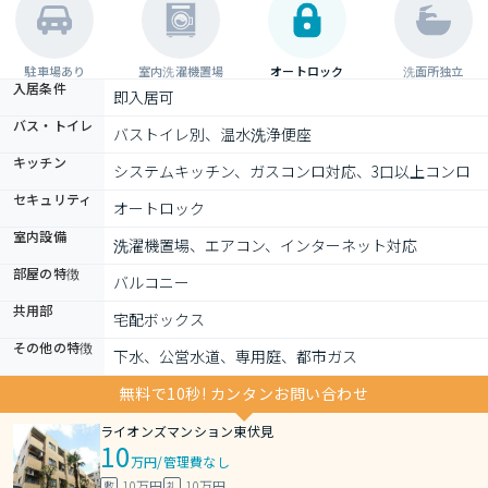
駐車場あり
室内洗濯機置場
オートロック
洗面所独立
入居条件
即入居可
バス・トイレ
バストイレ別、温水洗浄便座
キッチン
システムキッチン、ガスコンロ対応、3口以上コンロ
セキュリティ
オートロック
室内設備
洗濯機置場、エアコン、インターネット対応
部屋の特徴
バルコニー
共用部
宅配ボックス
その他の特徴
下水、公営水道、専用庭、都市ガス
無料で10秒! カンタンお問い合わせ
ライオンズマンション東伏見
10
万円
/
管理費なし
10万円
10万円
敷
礼