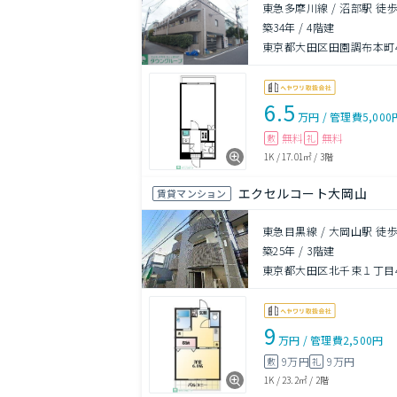
東急多摩川線 / 沼部駅 徒歩
築34年
/
4階建
東京都大田区田園調布本町41
6.5
万円
/
管理費
5,000
無料
無料
敷
礼
1K
/
17.01㎡
/
3階
エクセルコート大岡山
賃貸マンション
東急目黒線 / 大岡山駅 徒歩
築25年
/
3階建
東京都大田区北千束１丁目42
9
万円
/
管理費
2,500円
9万円
9万円
敷
礼
1K
/
23.2㎡
/
2階