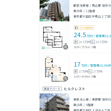
都営浅草線 / 馬込駅 徒歩5
築39年
/
11階建
東京都大田区中馬込２丁目8
24.5
万円
/
管理費
10,
24.5万円
24.5万円
敷
礼
3LDK
/
75.51㎡
/
9階
17
万円
/
管理費
10,000
17万円
17万円
敷
礼
1LDK
/
49.94㎡
/
8階
ヒルクレスト
賃貸アパート
東急池上線 / 長原駅 徒歩8
築18年
/
3階建
東京都大田区上池台４丁目33