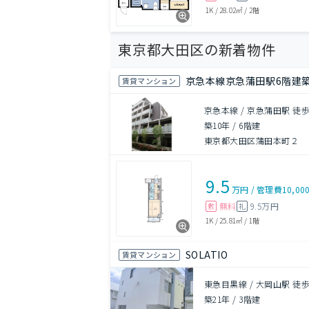
1K
/
28.02㎡
/
2階
東京都大田区の新着物件
京急本線京急蒲田駅6階建築
賃貸マンション
京急本線 / 京急蒲田駅 徒歩
築10年
/
6階建
東京都大田区蒲田本町２
9.5
万円
/
管理費
10,00
無料
9.5万円
敷
礼
1K
/
25.81㎡
/
1階
SOLATIO
賃貸マンション
東急目黒線 / 大岡山駅 徒歩
築21年
/
3階建