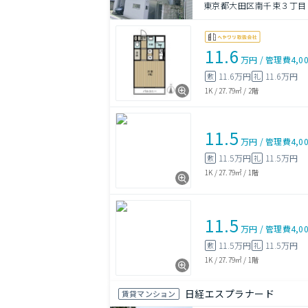
東京都大田区南千束３丁目
11.6
万円
/
管理費
4,0
11.6万円
11.6万円
敷
礼
1K
/
27.79㎡
/
2階
11.5
万円
/
管理費
4,0
11.5万円
11.5万円
敷
礼
1K
/
27.79㎡
/
1階
11.5
万円
/
管理費
4,0
11.5万円
11.5万円
敷
礼
1K
/
27.79㎡
/
1階
日経エスプラナード
賃貸マンション