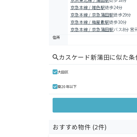
京浜東北線 / 蒲田駅
徒歩18分
京急本線 / 雑色駅
徒歩24分
京急本線 / 京急蒲田駅
徒歩29分
京急本線 / 梅屋敷駅
徒歩30分
京急本線 / 京急蒲田駅
バス8分 宮
住所
カスケード新蒲田
に似た条
大田区
築20年以下
おすすめ物件 (
2
件)