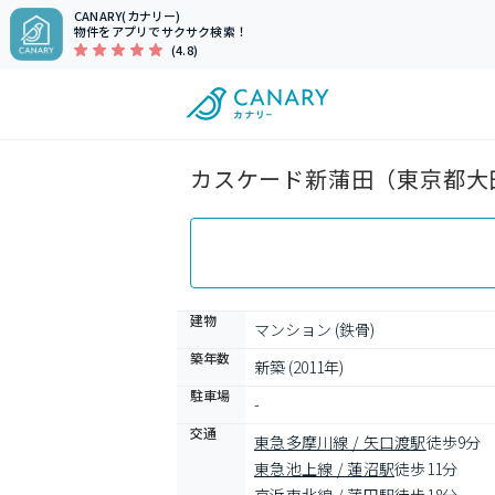
CANARY(カナリー)
物件をアプリでサクサク検索！
(4.8)
カスケード新蒲田（東京都大田
建物
マンション (鉄骨)
築年数
新築 (2011年)
駐車場
-
交通
東急多摩川線 / 矢口渡駅
徒歩9分
東急池上線 / 蓮沼駅
徒歩11分