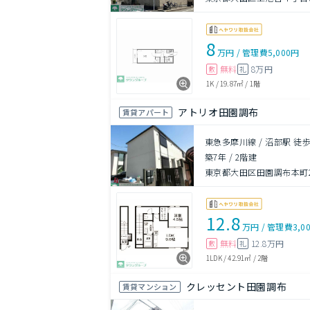
8
万円
/
管理費
5,000円
無料
8万円
敷
礼
1K
/
19.87㎡
/
1階
アトリオ田園調布
賃貸アパート
東急多摩川線 / 沼部駅 徒歩
築7年
/
2階建
東京都大田区田園調布本町20
12.8
万円
/
管理費
3,0
無料
12.8万円
敷
礼
1LDK
/
42.91㎡
/
2階
クレッセント田園調布
賃貸マンション