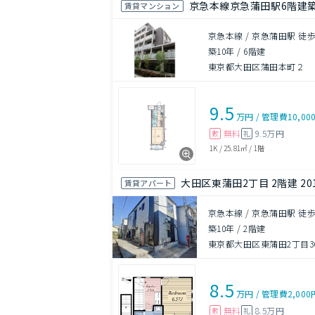
京急本線京急蒲田駅6階建築
賃貸マンション
京急本線 / 京急蒲田駅 徒歩
築10年
/
6階建
東京都大田区蒲田本町２
9.5
万円
/
管理費
10,00
無料
9.5万円
敷
礼
1K
/
25.81㎡
/
1階
大田区東蒲田2丁目 2階建 20
賃貸アパート
京急本線 / 京急蒲田駅 徒歩
築10年
/
2階建
東京都大田区東蒲田2丁目36
8.5
万円
/
管理費
2,000
無料
8.5万円
敷
礼