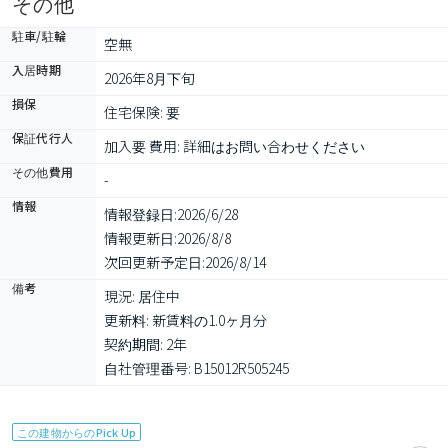
その他
駐車/駐輪
空無
入居時期
2026年8月下旬
損保
住宅保険: 要
保証代行人
加入要 費用: 詳細はお問い合わせください
その他費用
-
情報
情報登録日:
2026/6/28
情報更新日:
2026/8/8
次回更新予定日:
2026/8/14
備考
現況: 居住中

更新料: 新賃料の1.0ヶ月分

契約期間: 2年

自社管理番号: B15012R505245
この建物からのPick Up