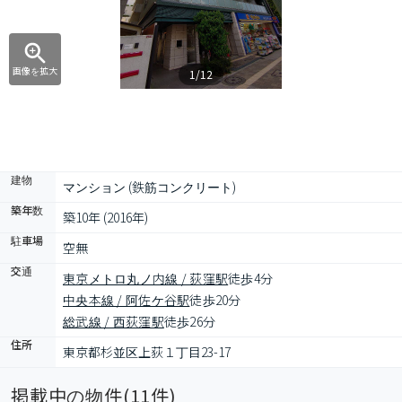
画像を拡大
1/12
建物
マンション (鉄筋コンクリート)
築年数
築10年 (2016年)
駐車場
空無
交通
東京メトロ丸ノ内線 / 荻窪駅
徒歩4分
中央本線 / 阿佐ケ谷駅
徒歩20分
総武線 / 西荻窪駅
徒歩26分
住所
東京都杉並区上荻１丁目23-17
掲載中の物件(
11
件)