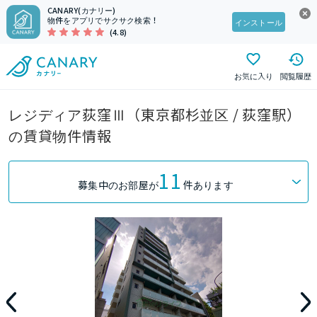
CANARY(カナリー)
物件をアプリでサクサク検索！
インストール
(4.8)
お気に入り
閲覧履歴
レジディア荻窪Ⅲ（東京都杉並区 / 荻窪駅）
の賃貸物件情報
11
募集中のお部屋が
件あります