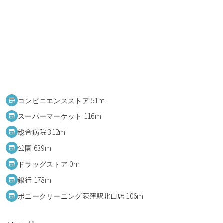
コンビニエンスストア 51m
スーパーマーケット 116m
総合病院 312m
公園 639m
ドラッグストア 0m
銀行 178m
ポニークリーニング荻窪駅北口店 106m