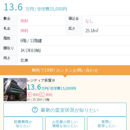
13.6
万円 / 管理費
15,000円
敷金
保証金
無料
なし
礼金
広さ
無料
25.18㎡
階数
6階 / 11階建
間取り
1K (洋8.0帖)
向き
北東
無料で10秒! カンタンお問い合わせ
レジディア荻窪Ⅲ
13.6
万円
/
管理費15,000円
無料
無料
敷
礼
1K / 25.18㎡ / 6階
最新の空室状況が知りたい
初期費用が
お部屋の詳しい
実際に
知りたい
情報を知りたい
見学したい