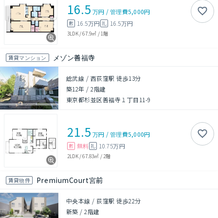
16.5
万円
/
管理費
5,000円
16.5万円
16.5万円
敷
礼
3LDK
/
67.9㎡
/
1階
メゾン善福寺
賃貸マンション
総武線 / 西荻窪駅 徒歩13分
築12年
/
2階建
東京都杉並区善福寺１丁目11-9
21.5
万円
/
管理費
5,000円
無料
10.75万円
敷
礼
2LDK
/
67.83㎡
/
2階
PremiumCourt宮前
賃貸物件
中央本線 / 荻窪駅 徒歩22分
新築
/
2階建