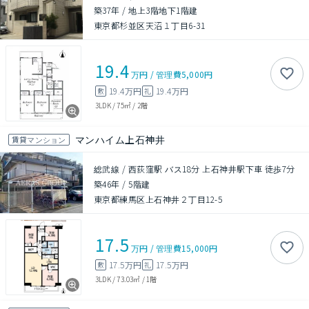
築37年
/
地上3階地下1階建
東京都杉並区天沼１丁目6-31
19.4
万円
/
管理費
5,000円
19.4万円
19.4万円
敷
礼
3LDK
/
75㎡
/
2階
マンハイム上石神井
賃貸マンション
総武線 / 西荻窪駅 バス18分 上石神井駅下車 徒歩7分
築46年
/
5階建
東京都練馬区上石神井２丁目12-5
17.5
万円
/
管理費
15,000円
17.5万円
17.5万円
敷
礼
3LDK
/
73.03㎡
/
1階