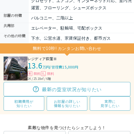
クロゼット、エアコン、インターネット対応、室内洗
濯置、フローリング、シューズボックス
部屋の特徴
バルコニー、二階以上
共用部
エレベーター、駐輪場、宅配ボックス
その他の特徴
下水、公営水道、家賃保証付き、都市ガス
無料で10秒! カンタンお問い合わせ
レジディア荻窪Ⅲ
13.6
万円
/
管理費15,000円
無料
無料
敷
礼
1K / 25.18㎡ / 6階
最新の空室状況が知りたい
初期費用が
お部屋の詳しい
実際に
知りたい
情報を知りたい
見学したい
素敵な物件を見つけたらシェアしよう！