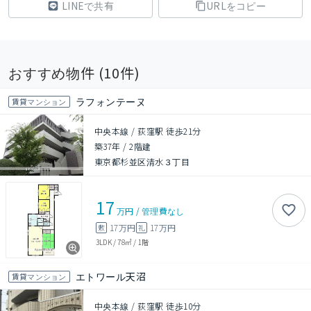
LINEで共有
URLをコピー
おすすめ物件 (
10
件)
ラフォンテーヌ
賃貸マンション
中央本線 / 荻窪駅 徒歩21分
築37年
/
2階建
東京都杉並区清水３丁目
17
万円
/
管理費
なし
17万円
17万円
敷
礼
3LDK
/
78㎡
/
1階
エトワール天沼
賃貸マンション
中央本線 / 荻窪駅 徒歩10分