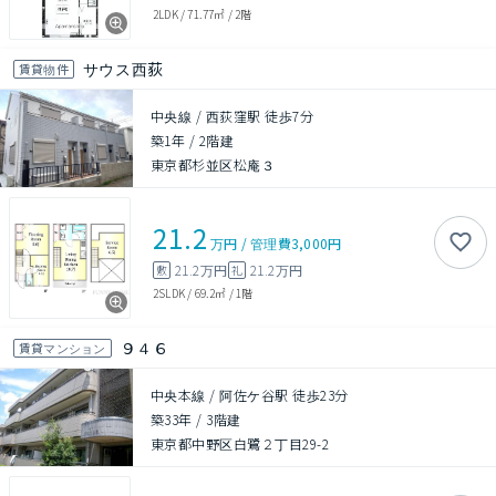
2LDK
/
71.77㎡
/
2階
サウス西荻
賃貸物件
中央線 / 西荻窪駅 徒歩7分
築1年
/
2階建
東京都杉並区松庵３
21.2
万円
/
管理費
3,000円
21.2万円
21.2万円
敷
礼
2SLDK
/
69.2㎡
/
1階
９４６
賃貸マンション
中央本線 / 阿佐ケ谷駅 徒歩23分
築33年
/
3階建
東京都中野区白鷺２丁目29-2