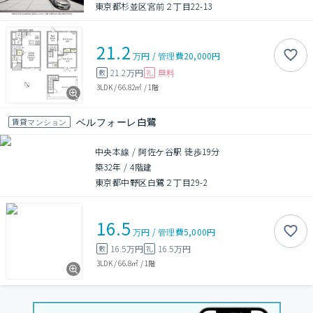
東京都杉並区宮前２丁目22-13
21.2
万円
/
管理費
20,000円
21.2万円
無料
敷
礼
3LDK
/
66.82㎡
/
1階
ベルフォーレ白鷺
賃貸マンション
中央本線 / 阿佐ケ谷駅 徒歩19分
築32年
/
4階建
東京都中野区白鷺２丁目29-2
16.5
万円
/
管理費
5,000円
16.5万円
16.5万円
敷
礼
3LDK
/
66.8㎡
/
1階