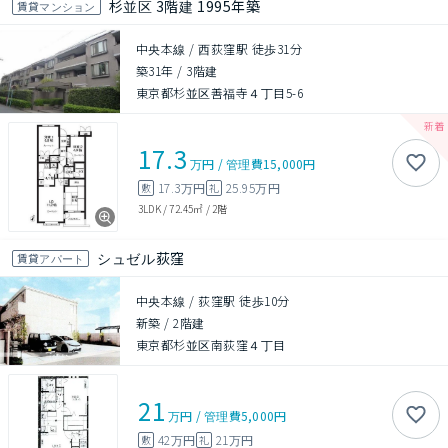
杉並区 3階建 1995年築
賃貸マンション
中央本線 / 西荻窪駅 徒歩31分
築31年
/
3階建
東京都杉並区善福寺４丁目5-6
17.3
万円
/
管理費
15,000円
17.3万円
25.95万円
敷
礼
3LDK
/
72.45㎡
/
2階
シュゼル荻窪
賃貸アパート
中央本線 / 荻窪駅 徒歩10分
新築
/
2階建
東京都杉並区南荻窪４丁目
21
万円
/
管理費
5,000円
42万円
21万円
敷
礼