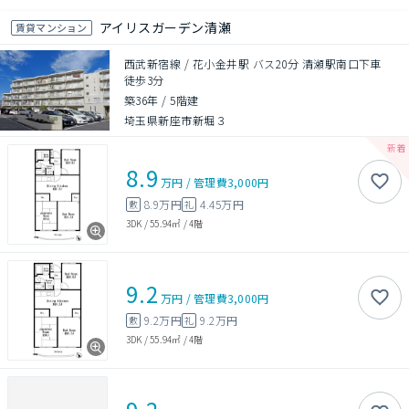
アイリスガーデン清瀬
賃貸マンション
西武新宿線 / 花小金井駅 バス20分 清瀬駅南口下車
徒歩3分
築36年
/
5階建
埼玉県新座市新堀３
8.9
万円
/
管理費
3,000円
8.9万円
4.45万円
敷
礼
3DK
/
55.94㎡
/
4階
9.2
万円
/
管理費
3,000円
9.2万円
9.2万円
敷
礼
3DK
/
55.94㎡
/
4階