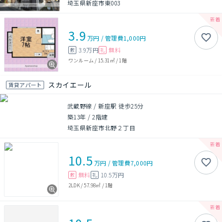
埼玉県新座市東003
3.9
万円
/
管理費
1,000円
3.9万円
無料
敷
礼
ワンルーム
/
15.31㎡
/
1階
スカイエール
賃貸アパート
武蔵野線 / 新座駅 徒歩25分
築13年
/
2階建
埼玉県新座市北野２丁目
10.5
万円
/
管理費
7,000円
無料
10.5万円
敷
礼
2LDK
/
57.98㎡
/
1階