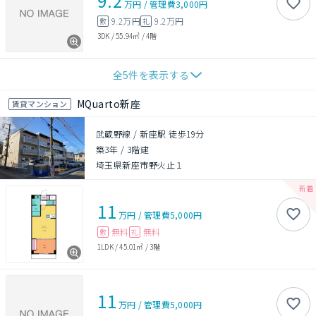
9.2
万円
/
管理費
3,000円
9.2万円
9.2万円
敷
礼
3DK
/
55.94㎡
/
4階
全
5
件を表示する
MQuarto新座
賃貸マンション
武蔵野線 / 新座駅 徒歩19分
築3年
/
3階建
埼玉県新座市野火止１
11
万円
/
管理費
5,000円
無料
無料
敷
礼
1LDK
/
45.01㎡
/
3階
11
万円
/
管理費
5,000円