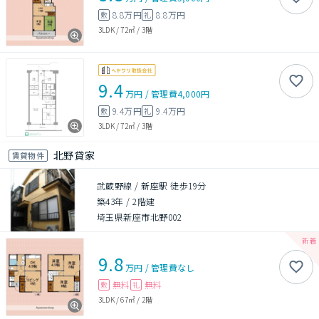
8.8万円
8.8万円
敷
礼
3LDK
/
72㎡
/
3階
9.4
万円
/
管理費
4,000円
9.4万円
9.4万円
敷
礼
3LDK
/
72㎡
/
3階
北野貸家
賃貸物件
武蔵野線 / 新座駅 徒歩19分
築43年
/
2階建
埼玉県新座市北野002
9.8
万円
/
管理費
なし
無料
無料
敷
礼
3LDK
/
67㎡
/
2階