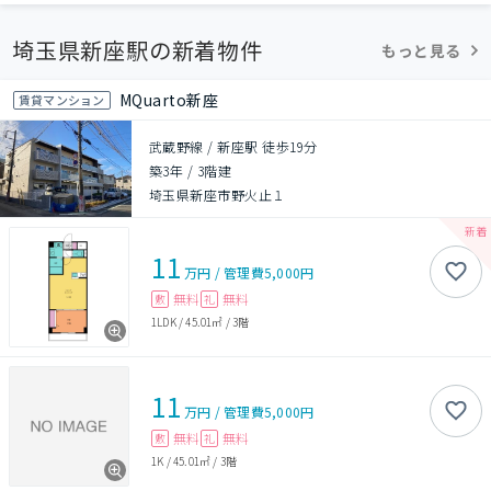
埼玉県新座駅の新着物件
もっと見る
MQuarto新座
賃貸マンション
武蔵野線 / 新座駅 徒歩19分
築3年
/
3階建
埼玉県新座市野火止１
11
万円
/
管理費
5,000円
無料
無料
敷
礼
1LDK
/
45.01㎡
/
3階
11
万円
/
管理費
5,000円
無料
無料
敷
礼
1K
/
45.01㎡
/
3階