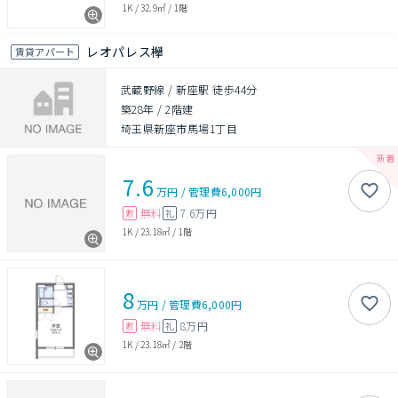
1K
/
32.9㎡
/
1階
レオパレス欅
賃貸アパート
武蔵野線 / 新座駅 徒歩44分
築28年
/
2階建
埼玉県新座市馬場1丁目
7.6
万円
/
管理費
6,000円
無料
7.6万円
敷
礼
1K
/
23.18㎡
/
1階
8
万円
/
管理費
6,000円
無料
8万円
敷
礼
1K
/
23.18㎡
/
2階