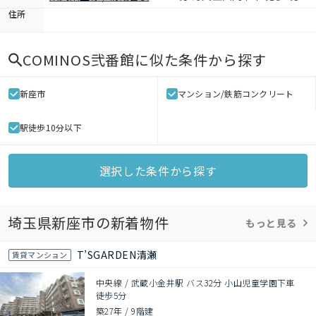
住所
COMINOS弐番館
に似た条件から探す
新座市
マンション/鉄筋コンクリート
駅徒歩10分以下
選択した条件から探す
埼玉県新座市の新着物件
もっと見る
T’SGARDEN清瀬
賃貸マンション
中央線 / 武蔵小金井駅 バス32分 小山児童学園下車
徒歩5分
築27年
/
9階建