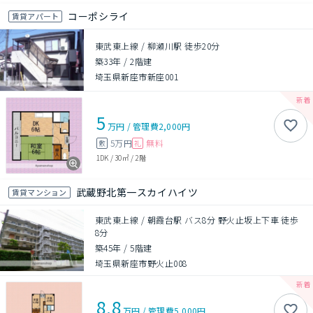
コーポシライ
賃貸アパート
東武東上線 / 柳瀬川駅 徒歩20分
築33年
/
2階建
埼玉県新座市新座001
5
万円
/
管理費
2,000円
5万円
無料
敷
礼
1DK
/
30㎡
/
2階
武蔵野北第一スカイハイツ
賃貸マンション
東武東上線 / 朝霞台駅 バス8分 野火止坂上下車 徒歩
8分
築45年
/
5階建
埼玉県新座市野火止008
8.8
万円
/
管理費
5,000円