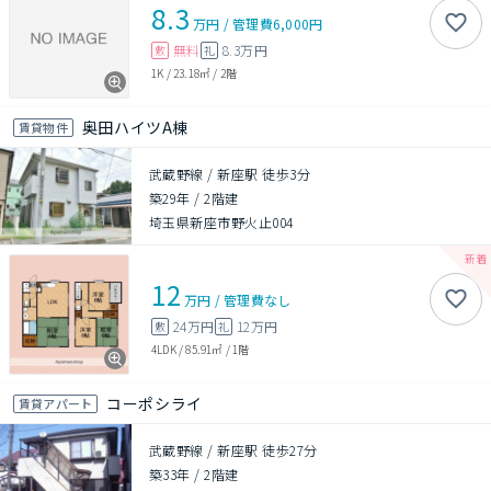
8.3
万円
/
管理費
6,000円
無料
8.3万円
敷
礼
1K
/
23.18㎡
/
2階
奥田ハイツA棟
賃貸物件
武蔵野線 / 新座駅 徒歩3分
築29年
/
2階建
埼玉県新座市野火止004
12
万円
/
管理費
なし
24万円
12万円
敷
礼
4LDK
/
85.91㎡
/
1階
コーポシライ
賃貸アパート
武蔵野線 / 新座駅 徒歩27分
築33年
/
2階建