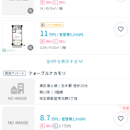
無料
無料
敷
礼
1K
/
45.01㎡
/
3階
11
万円
/
管理費
5,000円
無料
無料
敷
礼
1LDK
/
45.01㎡
/
3階
全
4
件を表示する
フォーブルナカモリ
賃貸アパート
東武東上線 / 志木駅 徒歩20分
築11年
/
3階建
埼玉県新座市北野2丁目
8.7
万円
/
管理費
2,900円
無料
8.7万円
敷
礼