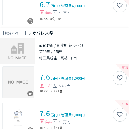
6.7
万円
/
管理費
4,100円
無料
6.7万円
敷
礼
1K
/
32.9㎡
/
1階
レオパレス欅
賃貸アパート
武蔵野線 / 新座駅 徒歩44分
築28年
/
2階建
埼玉県新座市馬場1丁目
7.6
万円
/
管理費
6,000円
無料
7.6万円
敷
礼
1K
/
23.18㎡
/
1階
7.6
万円
/
管理費
6,000円
無料
7.6万円
敷
礼
1K
/
23.18㎡
/
1階