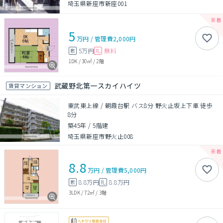
埼玉県新座市新座001
5
万円
/
管理費
2,000円
5万円
無料
敷
礼
1DK
/
30㎡
/
2階
武蔵野北第一スカイハイツ
賃貸マンション
東武東上線 / 朝霞台駅 バス8分 野火止坂上下車 徒歩
8分
築45年
/
5階建
埼玉県新座市野火止008
8.8
万円
/
管理費
5,000円
8.8万円
8.8万円
敷
礼
3LDK
/
72㎡
/
3階