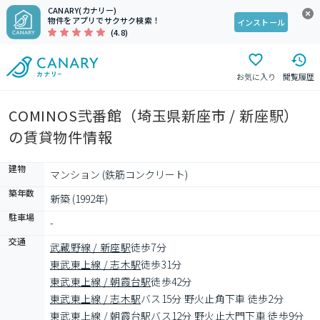
CANARY(カナリー)
物件をアプリでサクサク検索！
インストール
(4.8)
お気に入り
閲覧履歴
COMINOS弐番館（埼玉県新座市 / 新座駅）
の賃貸物件情報
建物
マンション (鉄筋コンクリート)
築年数
新築 (1992年)
駐車場
-
交通
武蔵野線 / 新座駅
徒歩7分
東武東上線 / 志木駅
徒歩31分
東武東上線 / 朝霞台駅
徒歩42分
東武東上線 / 志木駅
バス15分 野火止角下車 徒歩2分
東武東上線 / 朝霞台駅
バス12分 野火止大門下車 徒歩9分