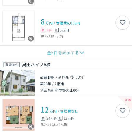
8
万円
/
管理費
6,000円
無料
8万円
敷
礼
1K
/
23.18㎡
/
2階
全
5
件を表示する
奥田ハイツA棟
賃貸物件
武蔵野線 / 新座駅 徒歩3分
築29年
/
2階建
埼玉県新座市野火止004
12
万円
/
管理費
なし
24万円
12万円
敷
礼
4LDK
/
85.91㎡
/
1階