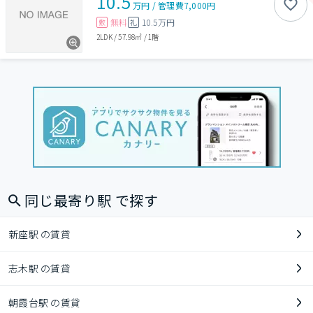
10.5
万円
/
管理費
7,000円
無料
10.5万円
敷
礼
2LDK
/
57.98㎡
/
1階
同じ最寄り駅 で探す
新座駅 の賃貸
志木駅 の賃貸
朝霞台駅 の賃貸