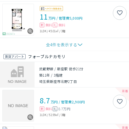
11
万円
/
管理費
5,000円
無料
無料
敷
礼
1LDK
/
45.01㎡
/
3階
全
4
件を表示する
フォーブルナカモリ
賃貸アパート
武蔵野線 / 新座駅 徒歩21分
築11年
/
3階建
埼玉県新座市北野2丁目
8.7
万円
/
管理費
2,900円
無料
8.7万円
敷
礼
1LDK
/
52.99㎡
/
3階