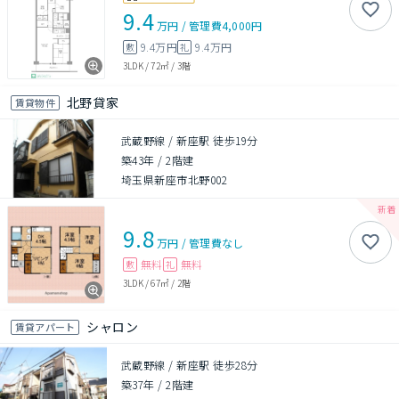
9.4
万円
/
管理費
4,000円
9.4万円
9.4万円
敷
礼
3LDK
/
72㎡
/
3階
北野貸家
賃貸物件
武蔵野線 / 新座駅 徒歩19分
築43年
/
2階建
埼玉県新座市北野002
9.8
万円
/
管理費
なし
無料
無料
敷
礼
3LDK
/
67㎡
/
2階
シャロン
賃貸アパート
武蔵野線 / 新座駅 徒歩28分
築37年
/
2階建