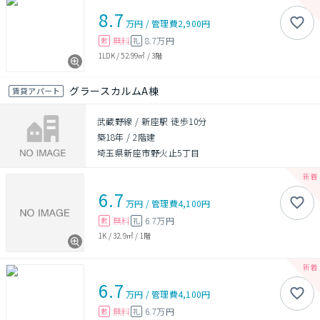
8.7
万円
/
管理費
2,900円
無料
8.7万円
敷
礼
1LDK
/
52.99㎡
/
3階
グラースカルムA棟
賃貸アパート
武蔵野線 / 新座駅 徒歩10分
築18年
/
2階建
埼玉県新座市野火止5丁目
6.7
万円
/
管理費
4,100円
無料
6.7万円
敷
礼
1K
/
32.9㎡
/
1階
6.7
万円
/
管理費
4,100円
無料
6.7万円
敷
礼