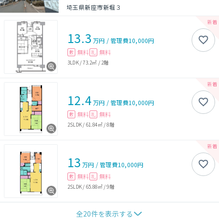
埼玉県新座市新堀３
13.3
万円
/
管理費
10,000円
無料
無料
敷
礼
3LDK
/
73.2㎡
/
2階
12.4
万円
/
管理費
10,000円
無料
無料
敷
礼
2SLDK
/
61.84㎡
/
8階
13
万円
/
管理費
10,000円
無料
無料
敷
礼
2SLDK
/
65.88㎡
/
9階
全
20
件を表示する