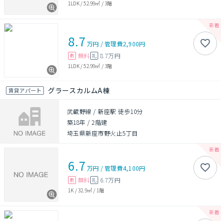
1LDK
/
52.99㎡
/
3階
8.7
万円
/
管理費
2,900円
無料
8.7万円
敷
礼
1LDK
/
52.99㎡
/
3階
グラースカルムA棟
賃貸アパート
武蔵野線 / 新座駅 徒歩10分
築18年
/
2階建
埼玉県新座市野火止5丁目
6.7
万円
/
管理費
4,100円
無料
6.7万円
敷
礼
1K
/
32.9㎡
/
1階