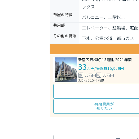
ックス
部屋の特徴
バルコニー、二階以上
共用部
エレベーター、駐輪場、宅配
その他の特徴
下水、公営水道、都市ガス
新宿区若松町 13階建 2021年築
33
万円
/
管理費15,000円
33万円
66万円
敷
礼
3LDK / 65.5㎡ / 8階
初期費用が
知りたい