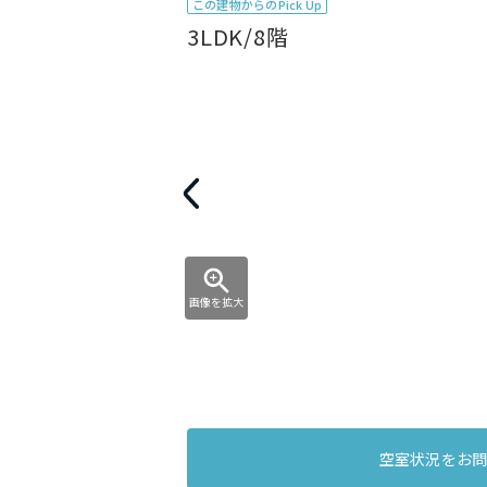
この建物からのPick Up
3LDK/8階
画像を拡大
空室状況をお