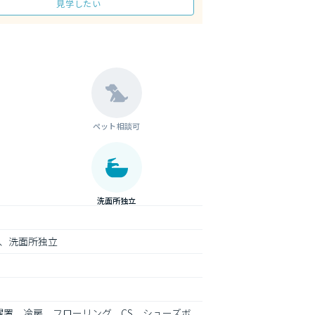
見学したい
ペット相談可
洗面所独立
、洗面所独立
濯置、冷房、フローリング、CS、シューズボ