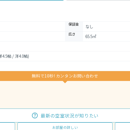
保証金
なし
広さ
65.5㎡
 洋4.5帖 / 洋4.0帖)
無料で10秒! カンタンお問い合わせ
最新の空室状況が知りたい
お部屋の詳しい