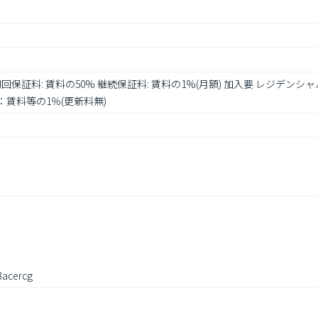
 初回保証料: 賃料の50% 継続保証料: 賃料の1%(月額) 加入要 レジデ
：賃料等の1％(更新料無)
acercg