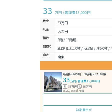
33
万円 / 管理費
15,000円
敷金
33万円
礼金
66万円
階数
8階 / 13階建
間取り
3LDK (LD11.0帖 / K3.3帖 / 洋6.0帖 /
向き
南東
新宿区若松町 13階建 2021年築
33
万円
/
管理費15,000円
33万円
66万円
敷
礼
3LDK / 65.5㎡ / 8階
初期費用が