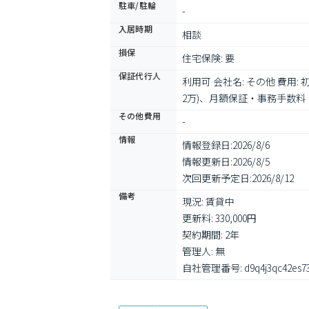
駐車/駐輪
-
入居時期
相談
損保
住宅保険: 要
保証代行人
利用可 会社名: その他 費用:
2万)、月額保証・事務手数料
その他費用
-
情報
情報登録日:
2026/8/6
情報更新日:
2026/8/5
次回更新予定日:
2026/8/12
備考
現況: 賃貸中

更新料: 330,000円

契約期間: 2年

管理人: 無

自社管理番号: d9q4j3qc42es73