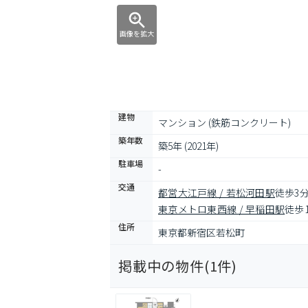
画像を拡大
建物
マンション (鉄筋コンクリート)
築年数
築5年 (2021年)
駐車場
-
交通
都営大江戸線 / 若松河田駅
徒歩3
東京メトロ東西線 / 早稲田駅
徒歩
住所
東京都新宿区若松町
掲載中の物件(
1
件)