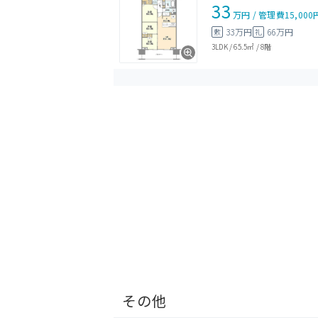
33
万円
/
管理費
15,000
33万円
66万円
敷
礼
3LDK
/
65.5㎡
/
8階
その他