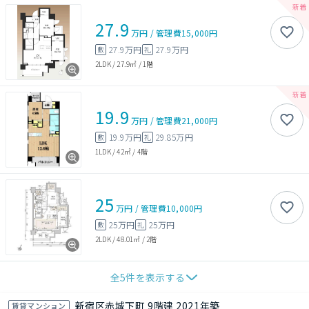
27.9
万円
/
管理費
15,000円
27.9万円
27.9万円
敷
礼
2LDK
/
27.9㎡
/
1階
19.9
万円
/
管理費
21,000円
19.9万円
29.85万円
敷
礼
1LDK
/
42㎡
/
4階
25
万円
/
管理費
10,000円
25万円
25万円
敷
礼
2LDK
/
48.01㎡
/
2階
全
5
件を表示する
新宿区赤城下町 9階建 2021年築
賃貸マンション