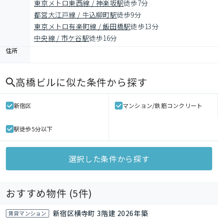
東京メトロ東西線 / 神楽坂駅
徒歩7分
都営大江戸線 / 牛込柳町駅
徒歩9分
東京メトロ有楽町線 / 飯田橋駅
徒歩13分
中央線 / 市ケ谷駅
徒歩16分
住所
高橋ビル
に似た条件から探す
新宿区
マンション/鉄筋コンクリート
駅徒歩5分以下
選択した条件から探す
おすすめ物件 (
5
件)
新宿区横寺町 3階建 2026年築
賃貸マンション