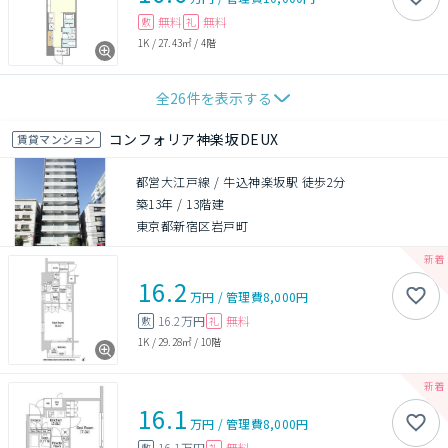
無料
無料
敷
礼
1K
/
27.43㎡
/
4階
全
26
件を表示する
コンフォリア神楽坂DEUX
賃貸マンション
都営大江戸線 / 牛込神楽坂駅 徒歩2分
築13年
/
13階建
東京都新宿区岩戸町
16.2
万円
/
管理費
8,000円
16.2万円
無料
敷
礼
1K
/
29.28㎡
/
10階
16.1
万円
/
管理費
8,000円
16.1万円
無料
敷
礼