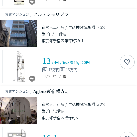
アルテシモリブラ
賃貸マンション
都営大江戸線 / 牛込神楽坂駅 徒歩3分
築6年
/
11階建
東京都新宿区箪笥町29-1
13
万円
/
管理費
15,000円
13万円
13万円
敷
礼
1K
/
25.12㎡
/
3階
Aglaia新宿横寺町
賃貸マンション
都営大江戸線 / 牛込神楽坂駅 徒歩2分
築1年
/
3階建
東京都新宿区横寺町37