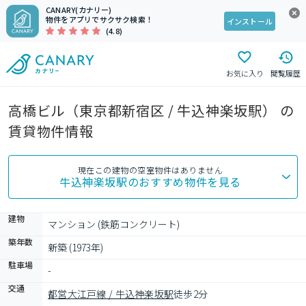
CANARY(カナリー)
物件をアプリでサクサク検索！
インストール
(4.8)
お気に入り
閲覧履歴
高橋ビル（東京都新宿区 / 牛込神楽坂駅） の
賃貸物件情報
現在この建物の空室物件はありません
牛込神楽坂駅
のおすすめ物件を見る
建物
マンション (鉄筋コンクリート)
築年数
新築 (1973年)
駐車場
-
交通
都営大江戸線 / 牛込神楽坂駅
徒歩2分