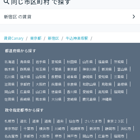
同じ市区町村 で探す
新宿区 の賃貸
賃貸Canary
/
東京都
/
新宿区
/
牛込神楽坂駅
/
都道府県から探す
北海道
青森県
岩手県
宮城県
秋田県
山形県
福島県
茨城県
栃木県
群馬県
埼玉県
千葉県
東京都
神奈川県
新潟県
富山県
石川県
福井県
山梨県
長野県
岐阜県
静岡県
愛知県
三重県
滋賀県
京都府
大阪府
兵庫県
奈良県
和歌山県
鳥取県
島根県
岡山県
広島県
山口県
徳島県
香川県
愛媛県
高知県
福岡県
佐賀県
長崎県
熊本県
大分県
宮崎県
鹿児島県
沖縄県
政令指定都市から探す
札幌市
道北
道東
道南
道央
仙台市
さいたま市
東京２３区
東京市部
千葉市
横浜市
川崎市
相模原市
新潟市
静岡市
浜松市
名古屋市
京都市
大阪市
堺市
神戸市
岡山市
広島市
福岡市