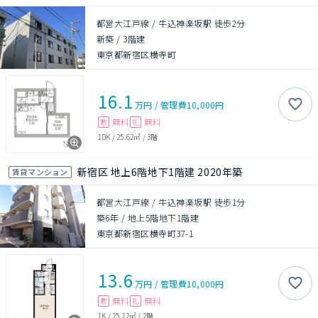
都営大江戸線 / 牛込神楽坂駅 徒歩2分
新築
/
3階建
東京都新宿区横寺町
16.1
万円
/
管理費
10,000円
無料
無料
敷
礼
1DK
/
25.62㎡
/
3階
新宿区 地上6階地下1階建 2020年築
賃貸マンション
都営大江戸線 / 牛込神楽坂駅 徒歩1分
築6年
/
地上5階地下1階建
東京都新宿区横寺町37-1
13.6
万円
/
管理費
10,000円
無料
無料
敷
礼
1K
/
25.12㎡
/
2階