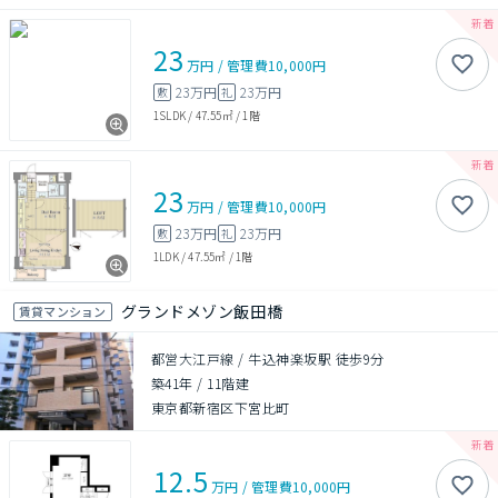
23
万円
/
管理費
10,000円
23万円
23万円
敷
礼
1SLDK
/
47.55㎡
/
1階
23
万円
/
管理費
10,000円
23万円
23万円
敷
礼
1LDK
/
47.55㎡
/
1階
グランドメゾン飯田橋
賃貸マンション
都営大江戸線 / 牛込神楽坂駅 徒歩9分
築41年
/
11階建
東京都新宿区下宮比町
12.5
万円
/
管理費
10,000円