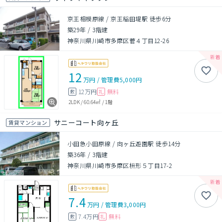
京王相模原線 / 京王稲田堤駅 徒歩6分
築29年
/
3階建
神奈川県川崎市多摩区菅４丁目12-26
12
万円
/
管理費
5,000円
12万円
無料
敷
礼
2LDK
/
60.64㎡
/
1階
サニーコート向ヶ丘
賃貸マンション
小田急小田原線 / 向ヶ丘遊園駅 徒歩14分
築36年
/
3階建
神奈川県川崎市多摩区枡形５丁目17-2
7.4
万円
/
管理費
3,000円
7.4万円
無料
敷
礼