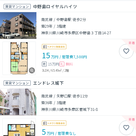
中野島ロイヤルハイツ
賃貸マンション
南武線 / 中野島駅 徒歩2分
築29年
/
3階建
神奈川県川崎市多摩区中野島３丁目14-27
15
万円
/
管理費
7,500円
15万円
無料
敷
礼
3LDK
/
65.49㎡
/
2階
エンドレス城下
賃貸マンション
南武線 / 矢野口駅 徒歩11分
築36年
/
3階建
神奈川県川崎市多摩区菅城下31-8
5
万円
/
管理費
なし