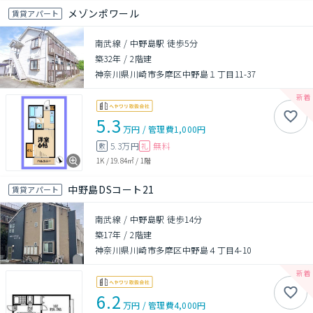
メゾンポワール
賃貸アパート
南武線 / 中野島駅 徒歩5分
築32年
/
2階建
神奈川県川崎市多摩区中野島１丁目11-37
5.3
万円
/
管理費
1,000円
5.3万円
無料
敷
礼
1K
/
19.84㎡
/
1階
中野島DSコート21
賃貸アパート
南武線 / 中野島駅 徒歩14分
築17年
/
2階建
神奈川県川崎市多摩区中野島４丁目4-10
6.2
万円
/
管理費
4,000円