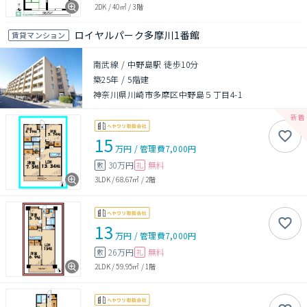
2DK
/
40㎡
/
3階
ロイヤルパーク多摩川1番館
賃貸マンション
南武線 / 中野島駅 徒歩10分
築25年
/
5階建
神奈川県川崎市多摩区中野島５丁目4-1
15
万円
/
管理費
7,000円
30万円
無料
敷
礼
3LDK
/
68.67㎡
/
2階
13
万円
/
管理費
7,000円
26万円
無料
敷
礼
2LDK
/
59.95㎡
/
1階