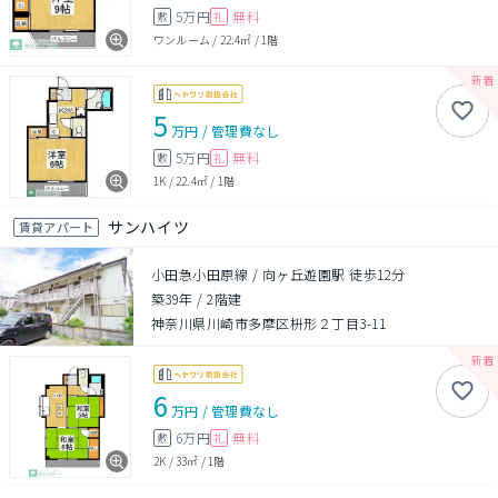
5万円
無料
敷
礼
ワンルーム
/
22.4㎡
/
1階
5
万円
/
管理費
なし
5万円
無料
敷
礼
1K
/
22.4㎡
/
1階
サンハイツ
賃貸アパート
小田急小田原線 / 向ヶ丘遊園駅 徒歩12分
築39年
/
2階建
神奈川県川崎市多摩区枡形２丁目3-11
6
万円
/
管理費
なし
6万円
無料
敷
礼
2K
/
33㎡
/
1階