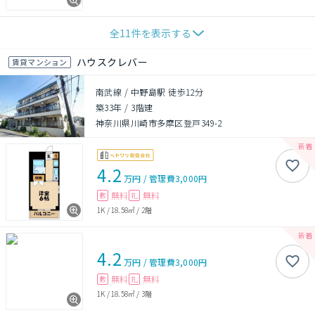
全
11
件を表示する
ハウスクレバー
賃貸マンション
南武線 / 中野島駅 徒歩12分
築33年
/
3階建
神奈川県川崎市多摩区登戸349-2
4.2
万円
/
管理費
3,000円
無料
無料
敷
礼
1K
/
18.58㎡
/
2階
4.2
万円
/
管理費
3,000円
無料
無料
敷
礼
1K
/
18.58㎡
/
3階