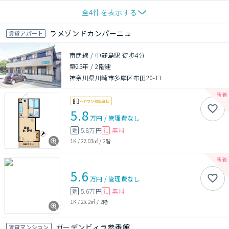
全
4
件を表示する
ラメゾンドカンパーニュ
賃貸アパート
南武線 / 中野島駅 徒歩4分
築25年
/
2階建
神奈川県川崎市多摩区布田20-11
5.8
万円
/
管理費
なし
5.8万円
無料
敷
礼
1K
/
22.03㎡
/
2階
5.6
万円
/
管理費
なし
5.6万円
無料
敷
礼
1K
/
25.2㎡
/
2階
ガーデンビィラ参番館
賃貸マンション