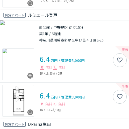
ワンルーム
/
18.07㎡
/
2階
ルミエール登戸
賃貸アパート
南武線 / 中野島駅 徒歩15分
築9年
/
3階建
神奈川県川崎市多摩区中野島４丁目1-26
6.4
万円
/
管理費
3,000円
無料
無料
敷
礼
1K
/
19.26㎡
/
2階
6.4
万円
/
管理費
3,000円
無料
無料
敷
礼
1K
/
16.6㎡
/
2階
DPaina生田
賃貸アパート