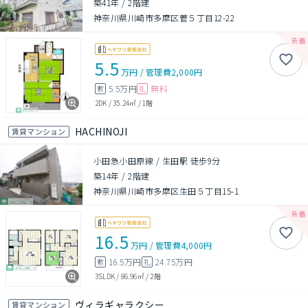
築41年
/
2階建
神奈川県川崎市多摩区菅５丁目12-22
5.5
万円
/
管理費
2,000円
5.5万円
無料
敷
礼
2DK
/
35.24㎡
/
1階
HACHINOJI
賃貸マンション
小田急小田原線 / 生田駅 徒歩9分
築14年
/
2階建
神奈川県川崎市多摩区生田５丁目15-1
16.5
万円
/
管理費
4,000円
16.5万円
24.75万円
敷
礼
3SLDK
/
86.96㎡
/
2階
ヴィラギャラクシー
賃貸マンション