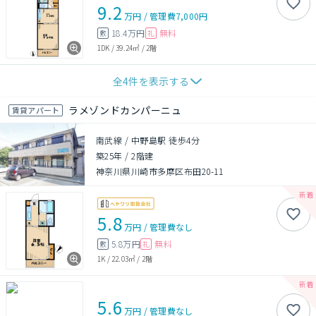
9.2
万円
/
管理費
7,000円
18.4万円
無料
敷
礼
1DK
/
39.24㎡
/
2階
全
4
件を表示する
ラメゾンドカンパーニュ
賃貸アパート
南武線 / 中野島駅 徒歩4分
築25年
/
2階建
神奈川県川崎市多摩区布田20-11
5.8
万円
/
管理費
なし
5.8万円
無料
敷
礼
1K
/
22.03㎡
/
2階
5.6
万円
/
管理費
なし