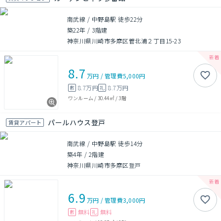
南武線 / 中野島駅 徒歩22分
築22年
/
3階建
神奈川県川崎市多摩区菅北浦２丁目15-23
8.7
万円
/
管理費
5,000円
8.7万円
8.7万円
敷
礼
ワンルーム
/
30.44㎡
/
3階
パールハウス登戸
賃貸アパート
南武線 / 中野島駅 徒歩14分
築4年
/
2階建
神奈川県川崎市多摩区登戸
6.9
万円
/
管理費
3,000円
無料
無料
敷
礼