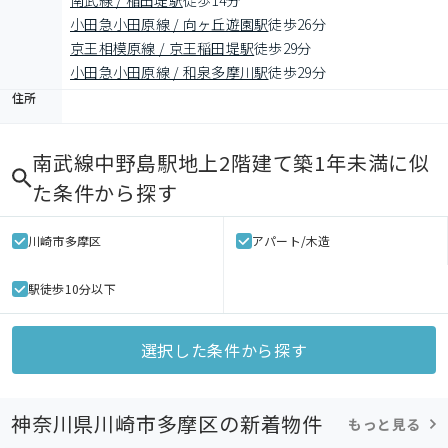
南武線 / 稲田堤駅
徒歩14分
小田急小田原線 / 向ヶ丘遊園駅
徒歩26分
京王相模原線 / 京王稲田堤駅
徒歩29分
小田急小田原線 / 和泉多摩川駅
徒歩29分
住所
南武線中野島駅地上2階建て築1年未満
に似
た条件から探す
川崎市多摩区
アパート/木造
駅徒歩10分以下
選択した条件から探す
神奈川県川崎市多摩区の新着物件
もっと見る