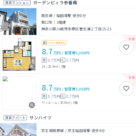
ガーデンビィラ参番館
賃貸マンション
南武線 / 稲田堤駅 徒歩8分
築22年
/
3階建
神奈川県川崎市多摩区菅北浦２丁目15-23
8.7
万円
/
管理費
5,000円
8.7万円
8.7万円
敷
礼
1K
/
30.44㎡
/
3階
8.7
万円
/
管理費
5,000円
8.7万円
8.7万円
敷
礼
ワンルーム
/
30.44㎡
/
3階
サンハイツ
賃貸アパート
京王相模原線 / 京王稲田堤駅 徒歩6分