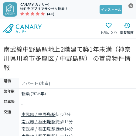
CANARY(カナリー)
物件をアプリでサクサク検索！
インストール
(4.8)
お気に入り
閲覧履歴
南武線中野島駅地上2階建て築1年未満（神奈
川県川崎市多摩区 / 中野島駅） の賃貸物件情
報
建物
アパート (木造)
築年数
新築 (2026年)
駐車場
-
交通
南武線 / 中野島駅
徒歩7分
南武線 / 稲田堤駅
徒歩14分
南武線 / 稲田堤駅
徒歩14分