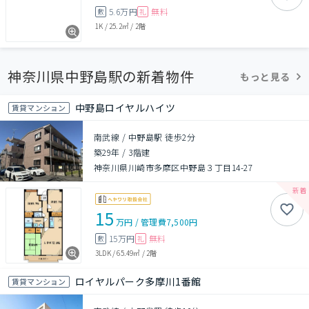
5.6万円
無料
敷
礼
1K
/
25.2㎡
/
2階
神奈川県中野島駅の新着物件
もっと見る
中野島ロイヤルハイツ
賃貸マンション
南武線 / 中野島駅 徒歩2分
築29年
/
3階建
神奈川県川崎市多摩区中野島３丁目14-27
15
万円
/
管理費
7,500円
15万円
無料
敷
礼
3LDK
/
65.49㎡
/
2階
ロイヤルパーク多摩川1番館
賃貸マンション