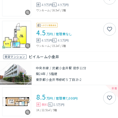
4.9万円
4.9万円
敷
礼
ワンルーム
/
16.5㎡
/
1階
4.5
万円
/
管理費
なし
4.5万円
4.5万円
敷
礼
ワンルーム
/
15.2㎡
/
1階
ビイルーム小金井
賃貸マンション
中央本線 / 武蔵小金井駅 徒歩11分
築24年
/
5階建
東京都小金井市緑町５丁目19-2
8.5
万円
/
管理費
7,000円
無料
8.5万円
敷
礼
1K
/
22.51㎡
/
5階