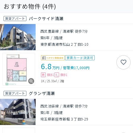
おすすめ物件 (
4
件)
パークサイド清瀬
賃貸アパート
西武豊島線 / 清瀬駅 徒歩7分
築6年
/
3階建
東京都清瀬市松山２丁目8-10
家賃カード決済可
6.8
万円
/
管理費
17,000円
無料
無料
敷
礼
1K
/
25.33㎡
/
2階
グランザ清瀬
賃貸アパート
西武池袋線 / 清瀬駅 徒歩7分
築1年
/
3階建
埼玉県新座市新堀３丁目9-29