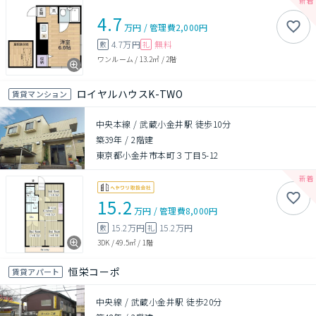
4.7
万円
/
管理費
2,000円
4.7万円
無料
敷
礼
ワンルーム
/
13.2㎡
/
2階
ロイヤルハウスK-TWO
賃貸マンション
中央本線 / 武蔵小金井駅 徒歩10分
築39年
/
2階建
東京都小金井市本町３丁目5-12
15.2
万円
/
管理費
8,000円
15.2万円
15.2万円
敷
礼
3DK
/
49.5㎡
/
1階
恒栄コーポ
賃貸アパート
中央線 / 武蔵小金井駅 徒歩20分