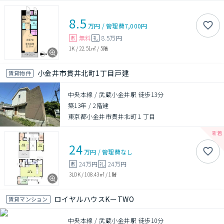
8.5
万円
/
管理費
7,000円
無料
8.5万円
敷
礼
1K
/
22.51㎡
/
5階
小金井市貫井北町1丁目戸建
賃貸物件
中央本線 / 武蔵小金井駅 徒歩13分
築13年
/
2階建
東京都小金井市貫井北町１丁目
24
万円
/
管理費
なし
24万円
24万円
敷
礼
3LDK
/
108.43㎡
/
1階
ロイヤルハウスKーTWO
賃貸マンション
中央本線 / 武蔵小金井駅 徒歩10分