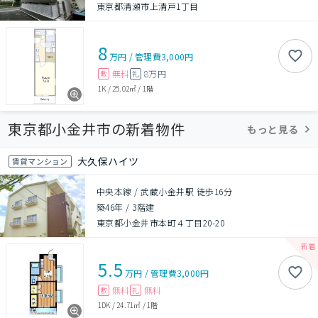
東京都清瀬市上清戸1丁目
8
万円
/
管理費
3,000円
無料
8万円
敷
礼
1K
/
25.02㎡
/
1階
東京都小金井市の新着物件
もっと見る
大久保ハイツ
賃貸マンション
中央本線 / 武蔵小金井駅 徒歩16分
築46年
/
3階建
東京都小金井市本町４丁目20-20
5.5
万円
/
管理費
3,000円
無料
無料
敷
礼
1DK
/
24.71㎡
/
1階