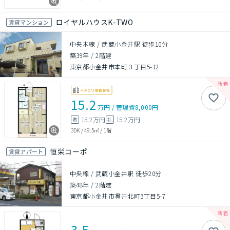
ロイヤルハウスK-TWO
賃貸マンション
中央本線 / 武蔵小金井駅 徒歩10分
築39年
/
2階建
東京都小金井市本町３丁目5-12
15.2
万円
/
管理費
8,000円
15.2万円
15.2万円
敷
礼
3DK
/
49.5㎡
/
1階
恒栄コーポ
賃貸アパート
中央線 / 武蔵小金井駅 徒歩20分
築48年
/
2階建
東京都小金井市貫井北町3丁目5-7
3.5