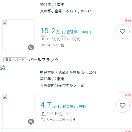
築39年
/
2階建
東京都小金井市本町３丁目5-12
15.2
万円
/
管理費
8,000円
15.2万円
15.2万円
敷
礼
3DK
/
49.5㎡
/
1階
パールフラッツ
賃貸アパート
中央本線 / 武蔵小金井駅 徒歩26分
築19年
/
2階建
東京都国分寺市本多５丁目
4.7
万円
/
管理費
2,000円
4.7万円
無料
敷
礼
ワンルーム
/
13.67㎡
/
2階