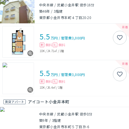
中央本線 / 武蔵小金井駅 徒歩16分
築46年
/
3階建
東京都小金井市本町４丁目20-20
5.5
万円
/
管理費
3,000円
無料
無料
敷
礼
1DK
/
24.71㎡
/
1階
5.5
万円
/
管理費
3,000円
無料
無料
敷
礼
1DK
/
26.4㎡
/
1階
アイコート小金井本町
賃貸アパート
中央本線 / 武蔵小金井駅 徒歩8分
築9年
/
3階建
東京都小金井市本町５丁目39-6