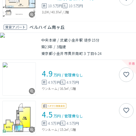
10.5万円
10.5万円
敷
礼
1LDK
/
40.37㎡
/
2階
ベルハイム南ヶ丘
賃貸アパート
中央本線 / 武蔵小金井駅 徒歩15分
築23年
/
3階建
東京都小金井市貫井南町３丁目6-24
4.9
万円
/
管理費
なし
4.9万円
4.9万円
敷
礼
ワンルーム
/
16.5㎡
/
1階
4.5
万円
/
管理費
なし
4.5万円
4.5万円
敷
礼
ワンルーム
/
15.2㎡
/
1階