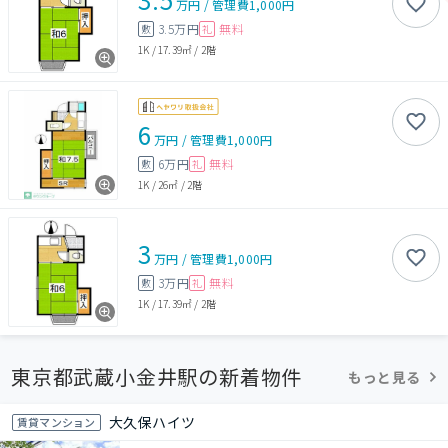
万円
/
管理費
1,000円
3.5万円
無料
敷
礼
1K
/
17.39㎡
/
2階
6
万円
/
管理費
1,000円
6万円
無料
敷
礼
1K
/
26㎡
/
2階
3
万円
/
管理費
1,000円
3万円
無料
敷
礼
1K
/
17.39㎡
/
2階
東京都武蔵小金井駅の新着物件
もっと見る
大久保ハイツ
賃貸マンション