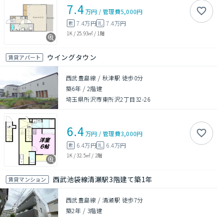
7.4
万円
/
管理費
5,000円
7.4万円
7.4万円
敷
礼
1K
/
25.93㎡
/
1階
ウイングタウン
賃貸アパート
西武豊島線 / 秋津駅 徒歩0分
築6年
/
2階建
埼玉県所沢市東所沢2丁目32-26
6.4
万円
/
管理費
3,000円
6.4万円
6.4万円
敷
礼
1K
/
32.5㎡
/
2階
西武池袋線清瀬駅3階建て築1年
賃貸マンション
西武豊島線 / 清瀬駅 徒歩7分
築2年
/
3階建