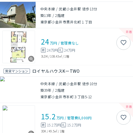
中央本線 / 武蔵小金井駅 徒歩13分
築13年
/
2階建
東京都小金井市貫井北町１丁目
24
万円
/
管理費
なし
24万円
24万円
敷
礼
3LDK
/
108.43㎡
/
1階
ロイヤルハウスKーTWO
賃貸マンション
中央本線 / 武蔵小金井駅 徒歩10分
築39年
/
2階建
東京都小金井市本町３丁目5-12
15.2
万円
/
管理費
8,000円
15.2万円
15.2万円
敷
礼
3DK
/
49.5㎡
/
1階