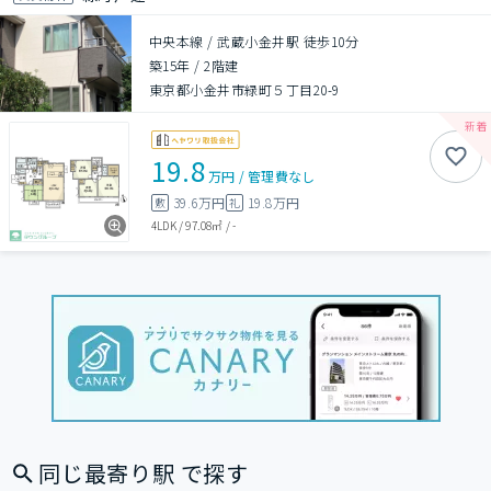
中央本線 / 武蔵小金井駅 徒歩10分
築15年
/
2階建
東京都小金井市緑町５丁目20-9
19.8
万円
/
管理費
なし
39.6万円
19.8万円
敷
礼
4LDK
/
97.08㎡
/
-
同じ最寄り駅 で探す