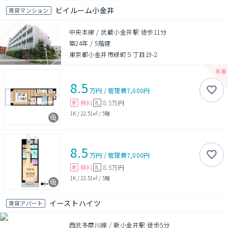
ビイルーム小金井
賃貸マンション
中央本線 / 武蔵小金井駅 徒歩11分
築24年
/
5階建
東京都小金井市緑町５丁目19-2
8.5
万円
/
管理費
7,000円
無料
8.5万円
敷
礼
1K
/
22.51㎡
/
5階
8.5
万円
/
管理費
7,000円
無料
8.5万円
敷
礼
1K
/
22.51㎡
/
5階
イーストハイツ
賃貸アパート
西武多摩川線 / 新小金井駅 徒歩5分