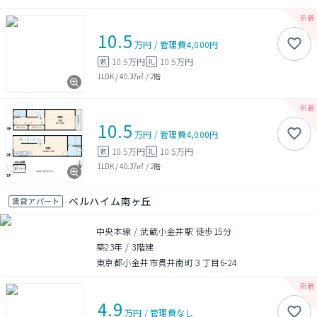
10.5
万円
/
管理費
4,000円
10.5万円
10.5万円
敷
礼
1LDK
/
40.37㎡
/
2階
10.5
万円
/
管理費
4,000円
10.5万円
10.5万円
敷
礼
1LDK
/
40.37㎡
/
2階
ベルハイム南ヶ丘
賃貸アパート
中央本線 / 武蔵小金井駅 徒歩15分
築23年
/
3階建
東京都小金井市貫井南町３丁目6-24
4.9
万円
/
管理費
なし