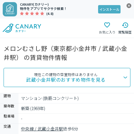
CANARY(カナリー)
物件をアプリでサクサク検索！
インストール
(4.8)
お気に入り
閲覧履歴
メロンむさし野（東京都小金井市 / 武蔵小金
井駅） の賃貸物件情報
現在この建物の空室物件はありません
武蔵小金井駅
のおすすめ物件を見る
建物
マンション (鉄筋コンクリート)
築年数
新築 (1969年)
駐車場
-
交通
中央線 / 武蔵小金井駅
徒歩6分