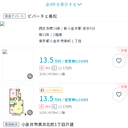
全
4
件を表示する
ビバーチェ美松
賃貸アパート
西武多摩川線 / 新小金井駅 徒歩5分
築15年
/
2階建
東京都小金井市東町１丁目
13.5
万円
/
管理費
6,000円
無料
13.5万円
敷
礼
2LDK
/
49.59㎡
/
1階
13.5
万円
/
管理費
6,000円
無料
13.5万円
敷
礼
1LDK
/
49.59㎡
/
1階
小金井市貫井北町1丁目戸建
賃貸物件