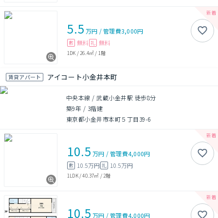
5.5
万円
/
管理費
3,000円
無料
無料
敷
礼
1DK
/
26.4㎡
/
1階
アイコート小金井本町
賃貸アパート
中央本線 / 武蔵小金井駅 徒歩8分
築9年
/
3階建
東京都小金井市本町５丁目39-6
10.5
万円
/
管理費
4,000円
10.5万円
10.5万円
敷
礼
1LDK
/
40.37㎡
/
2階
10.5
万円
/
管理費
4,000円