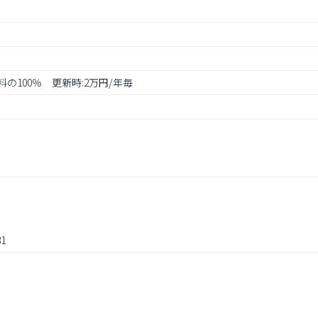
料の100％　更新時:2万円/年毎　
1