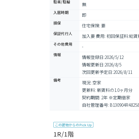
駐車/駐輪
無
入居時期
即
損保
住宅保険: 要
保証代行人
加入要 費用: 初回保証料:総賃
その他費用
-
情報
情報登録日:
2026/5/12
情報更新日:
2026/8/5
次回更新予定日:
2026/8/11
備考
現況: 空家

更新料: 新賃料の1.0ヶ月分

契約期間: 2年 ※定期借家

自社管理番号: B130904R48258
この建物からのPick Up
1R/1階