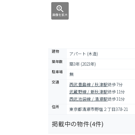
画像を拡大
建物
アパート (木造)
築年数
築3年 (2023年)
駐車場
無
交通
西武豊島線 / 秋津駅
徒歩7分
武蔵野線 / 新秋津駅
徒歩11分
西武池袋線 / 清瀬駅
徒歩31分
住所
東京都清瀬市野塩２丁目378-21
掲載中の物件(
4
件)