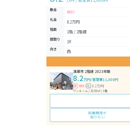
万円 / 管理費
11,000円
敷金
無料
礼金
8.2万円
階数
1階 / 2階建
間取り
1R 
向き
西
清瀬市 2階建 2023年築
8.2
万円
/
管理費11,000円
無料
8.2万円
敷
礼
ワンルーム / 20.09㎡ / 1階
初期費用が
知りたい