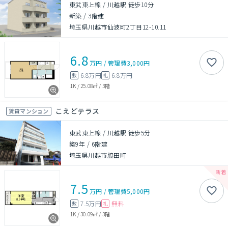
東武東上線 / 川越駅 徒歩10分
新築
/
3階建
埼玉県川越市仙波町2丁目12-10.11
6.8
万円
/
管理費
3,000円
6.8万円
6.8万円
敷
礼
1K
/
25.08㎡
/
3階
こえどテラス
賃貸マンション
東武東上線 / 川越駅 徒歩5分
築9年
/
6階建
埼玉県川越市脇田町
7.5
万円
/
管理費
5,000円
7.5万円
無料
敷
礼
1K
/
30.09㎡
/
3階