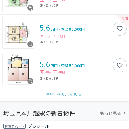
2K
/
33㎡
/
2階
5.6
万円
/
管理費
3,000円
無料
無料
敷
礼
2K
/
33㎡
/
3階
5.6
万円
/
管理費
3,000円
無料
無料
敷
礼
2K
/
33㎡
/
3階
全
5
件を表示する
埼玉県本川越駅の新着物件
もっと見る
プレジール
賃貸アパート