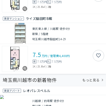
7.5万円
7.5万円
敷
礼
1K
/
25.36㎡
/
2階
ライズ脇田町B館
賃貸マンション
東武東上線 / 川越駅 徒歩6分
新築
/
5階建
埼玉県川越市脇田町14-29
7.5
万円
/
管理費
4,400円
7.5万円
7.5万円
敷
礼
1K
/
25.36㎡
/
2階
埼玉県川越市の新着物件
もっと見る
レオパレスペルル
賃貸アパート
川越線 / 的場駅 徒歩6分
築22年
/
2階建