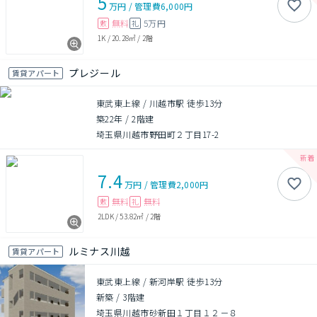
5
万円
/
管理費
6,000円
無料
5万円
敷
礼
1K
/
20.28㎡
/
2階
プレジール
賃貸アパート
東武東上線 / 川越市駅 徒歩13分
築22年
/
2階建
埼玉県川越市野田町２丁目17-2
7.4
万円
/
管理費
2,000円
無料
無料
敷
礼
2LDK
/
53.82㎡
/
2階
ルミナス川越
賃貸アパート
東武東上線 / 新河岸駅 徒歩13分
新築
/
3階建
埼玉県川越市砂新田１丁目１２－８