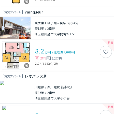
Vainqueur
賃貸アパート
東武東上線 / 霞ヶ関駅 徒歩4分
築15年
/
2階建
埼玉県川越市大字的場2217-1
8.2
万円
/
管理費
7,000円
無料
8.2万円
敷
礼
2LDK
/
62.85㎡
/
2階
レオパレス蒼
賃貸アパート
川越線 / 西川越駅 徒歩8分
築26年
/
2階建
埼玉県川越市大字小ケ谷