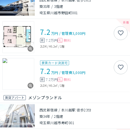
築38年
/
3階建
埼玉県川越市野田町001
7.2
万円
/
管理費
3,000円
7.2万円
無料
敷
礼
2LDK
/
46.2㎡
/
1階
家賃カード決済可
7.2
万円
/
管理費
3,000円
7.2万円
無料
敷
礼
2LDK
/
46.2㎡
/
1階
メゾンプランドル
賃貸アパート
西武新宿線 / 本川越駅 徒歩23分
築34年
/
2階建
埼玉県川越市寿町001