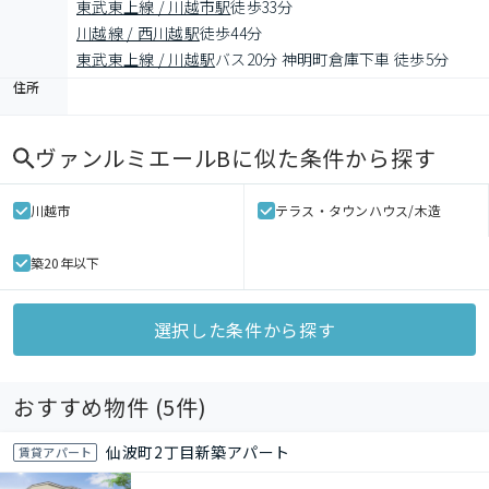
東武東上線 / 川越市駅
徒歩33分
川越線 / 西川越駅
徒歩44分
東武東上線 / 川越駅
バス20分 神明町倉庫下車 徒歩5分
住所
ヴァンルミエールB
に似た条件から探す
川越市
テラス・タウンハウス/木造
築20年以下
選択した条件から探す
おすすめ物件 (
5
件)
仙波町2丁目新築アパート
賃貸アパート