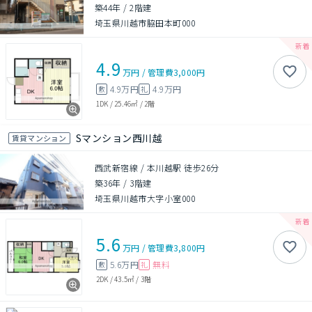
築44年
/
2階建
埼玉県川越市脇田本町000
4.9
万円
/
管理費
3,000円
4.9万円
4.9万円
敷
礼
1DK
/
25.46㎡
/
2階
Sマンション西川越
賃貸マンション
西武新宿線 / 本川越駅 徒歩26分
築36年
/
3階建
埼玉県川越市大字小室000
5.6
万円
/
管理費
3,800円
5.6万円
無料
敷
礼
2DK
/
43.5㎡
/
3階