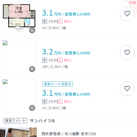
3.1
万円
/
管理費
3,000円
4万円
無料
敷
礼
1K
/
15.46㎡
/
2階
3.2
万円
/
管理費
3,000円
4万円
無料
敷
礼
1DK
/
22.36㎡
/
1階
家賃カード決済可
3.1
万円
/
管理費
3,000円
4万円
無料
敷
礼
1K
/
15.46㎡
/
2階
サンハイツA
賃貸アパート
西武新宿線 / 本川越駅 徒歩10分