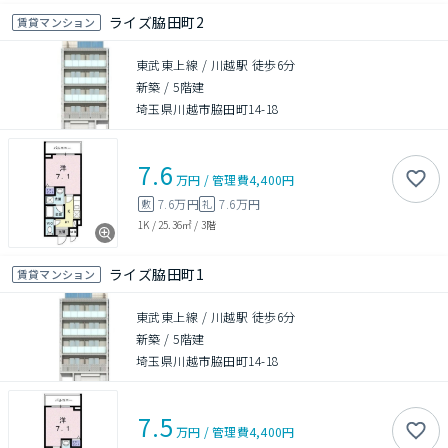
ライズ脇田町2
賃貸マンション
東武東上線 / 川越駅 徒歩6分
新築
/
5階建
埼玉県川越市脇田町14-18
7.6
万円
/
管理費
4,400円
7.6万円
7.6万円
敷
礼
1K
/
25.36㎡
/
3階
ライズ脇田町1
賃貸マンション
東武東上線 / 川越駅 徒歩6分
新築
/
5階建
埼玉県川越市脇田町14-18
7.5
万円
/
管理費
4,400円