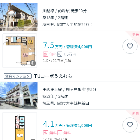
川越線 / 的場駅 徒歩10分
築15年
/
2階建
埼玉県川越市大字的場2397-1
7.5
万円
/
管理費
4,000円
無料
7.5万円
敷
礼
1LDK
/
55.78㎡
/
1階
TUコーポうえむら
賃貸マンション
東武東上線 / 鶴ヶ島駅 徒歩5分
築32年
/
3階建
埼玉県川越市大字鯨井新田
4.1
万円
/
管理費
1,000円
無料
無料
敷
礼
1K
/
24.09㎡
/
3階