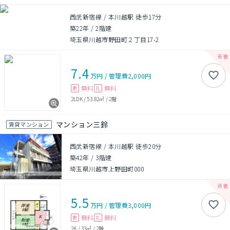
西武新宿線 / 本川越駅 徒歩17分
築22年
/
2階建
埼玉県川越市野田町２丁目17-2
7.4
万円
/
管理費
2,000円
無料
無料
敷
礼
2LDK
/
53.82㎡
/
2階
マンション三鈴
賃貸マンション
西武新宿線 / 本川越駅 徒歩20分
築42年
/
3階建
埼玉県川越市上野田町000
5.5
万円
/
管理費
3,000円
無料
無料
敷
礼
2K
/
33㎡
/
2階