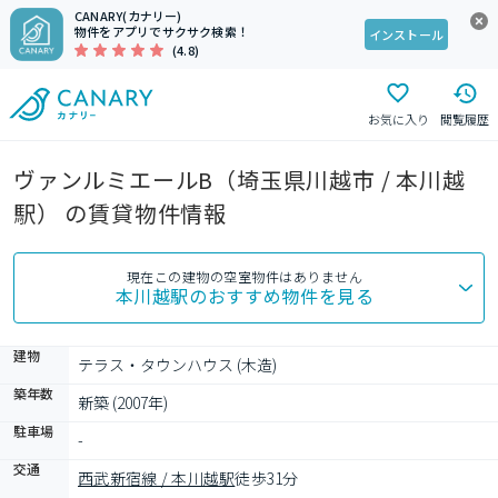
CANARY(カナリー)
物件をアプリでサクサク検索！
インストール
(4.8)
お気に入り
閲覧履歴
ヴァンルミエールB（埼玉県川越市 / 本川越
駅） の賃貸物件情報
現在この建物の空室物件はありません
本川越駅
のおすすめ物件を見る
建物
テラス・タウンハウス (木造)
築年数
新築 (2007年)
駐車場
-
交通
西武新宿線 / 本川越駅
徒歩31分