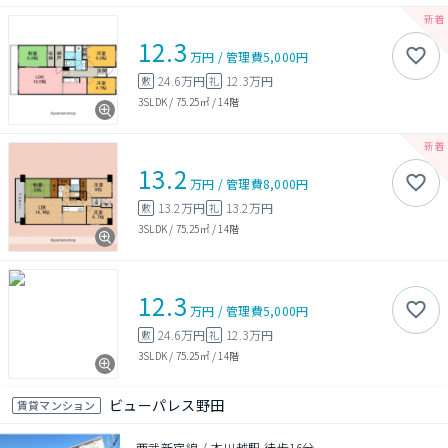
12.3
万円
/
管理費
5,000円
24.6万円
12.3万円
敷
礼
3SLDK
/
75.25㎡
/
14階
13.2
万円
/
管理費
8,000円
13.2万円
13.2万円
敷
礼
3SLDK
/
75.25㎡
/
14階
12.3
万円
/
管理費
5,000円
24.6万円
12.3万円
敷
礼
3SLDK
/
75.25㎡
/
14階
ビューパレス野田
賃貸マンション
西武新宿線 / 本川越駅 徒歩16分