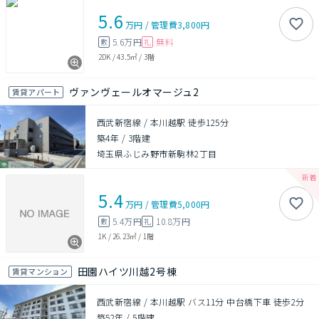
5.6
万円
/
管理費
3,800円
5.6万円
無料
敷
礼
2DK
/
43.5㎡
/
3階
ヴァンヴェールオマージュ2
賃貸アパート
西武新宿線 / 本川越駅 徒歩125分
築4年
/
3階建
埼玉県ふじみ野市新駒林2丁目
5.4
万円
/
管理費
5,000円
5.4万円
10.8万円
敷
礼
1K
/
26.23㎡
/
1階
田園ハイツ川越2号棟
賃貸マンション
西武新宿線 / 本川越駅 バス11分 中台橋下車 徒歩2分
築52年
/
5階建