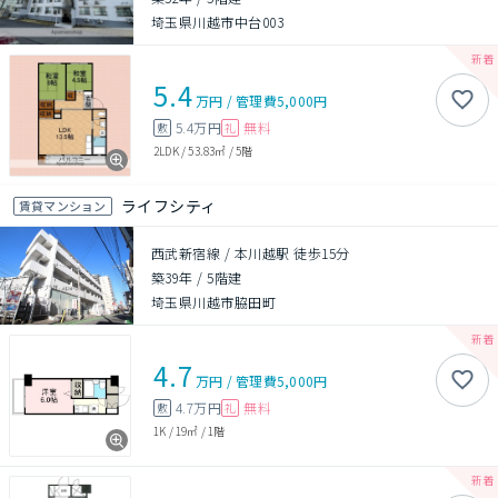
埼玉県川越市中台003
5.4
万円
/
管理費
5,000円
5.4万円
無料
敷
礼
2LDK
/
53.83㎡
/
5階
ライフシティ
賃貸マンション
西武新宿線 / 本川越駅 徒歩15分
築39年
/
5階建
埼玉県川越市脇田町
4.7
万円
/
管理費
5,000円
4.7万円
無料
敷
礼
1K
/
19㎡
/
1階