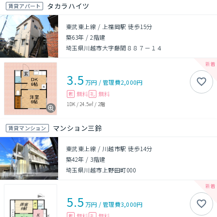
タカラハイツ
賃貸アパート
東武東上線 / 上福岡駅 徒歩15分
築63年
/
2階建
埼玉県川越市大字藤間８８７－１４
3.5
万円
/
管理費
2,000円
無料
無料
敷
礼
1DK
/
24.5㎡
/
2階
マンション三鈴
賃貸マンション
東武東上線 / 川越市駅 徒歩14分
築42年
/
3階建
埼玉県川越市上野田町000
5.5
万円
/
管理費
3,000円
無料
無料
敷
礼