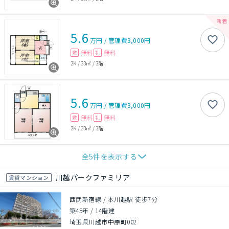
5.6
万円
/
管理費
3,000円
無料
無料
敷
礼
2K
/
33㎡
/
3階
5.6
万円
/
管理費
3,000円
無料
無料
敷
礼
2K
/
33㎡
/
3階
全
5
件を表示する
川越パークファミリア
賃貸マンション
西武新宿線 / 本川越駅 徒歩7分
築45年
/
14階建
埼玉県川越市中原町002