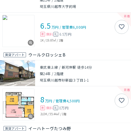
埼玉県川越市大字的場
6.5
万円
/
管理費
6,000円
無料
6.5万円
敷
礼
1K
/
19.87㎡
/
1階
ウールクロッシェB
賃貸アパート
東武東上線 / 新河岸駅 徒歩14分
築24年
/
2階建
埼玉県川越市砂新田３丁目1-1
8
万円
/
管理費
4,500円
無料
8万円
敷
礼
2LDK
/
55.44㎡
/
1階
イーハトーヴたつみ野
賃貸アパート