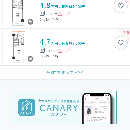
4.8
万円
/
管理費
5,000円
4.8万円
無料
敷
礼
1K
/
19㎡
/
4階
4.7
万円
/
管理費
5,000円
4.7万円
無料
敷
礼
1K
/
19㎡
/
3階
全
8
件を表示する