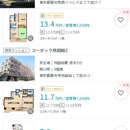
東京都調布市西つつじケ丘３丁目27-7
13.4
万円
/
管理費
5,000円
13.4万円
13.4万円
敷
礼
2DK
/
46.62㎡
/
1階
コーボック飛田給2
賃貸マンション
京王線 / 飛田給駅 徒歩3分
築24年
/
4階建
東京都調布市飛田給１丁目29-3
11.7
万円
/
管理費
7,000円
11.7万円
14.04万円
敷
礼
1LDK
/
42.56㎡
/
4階