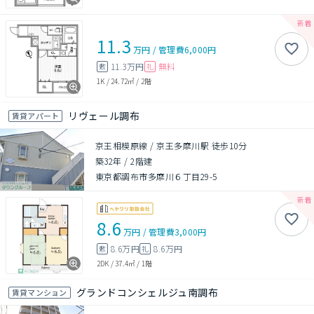
11.3
万円
/
管理費
6,000円
11.3万円
無料
敷
礼
1K
/
24.72㎡
/
2階
リヴェール調布
賃貸アパート
京王相模原線 / 京王多摩川駅 徒歩10分
築32年
/
2階建
東京都調布市多摩川６丁目29-5
8.6
万円
/
管理費
3,000円
8.6万円
8.6万円
敷
礼
2DK
/
37.4㎡
/
1階
グランドコンシェルジュ南調布
賃貸マンション