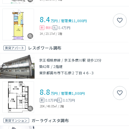
8.4
万円
/
管理費
11,000円
無料
8.4万円
敷
礼
1K
/
23.17㎡
/
1階
レスポワール調布
賃貸アパート
京王相模原線 / 京王多摩川駅 徒歩13分
築42年
/
2階建
東京都調布市下石原２丁目４６-３
8.8
万円
/
管理費
1,000円
8.8万円
8.8万円
敷
礼
2DK
/
48.05㎡
/
2階
ガーラヴィスタ調布
賃貸マンション