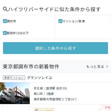
ハイツリバーサイド
に似た条件から探す
調布市
マンション/鉄骨
駅徒歩15分以下
選択した条件から探す
東京都調布市の新着物件
もっと見る
グランソレイユ
賃貸マンション
京王線 / 国領駅 徒歩5分
築11年
/
3階建
東京都調布市国領町２丁目14-7