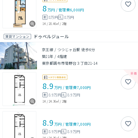
8
万円
/
管理費
6,000円
8万円
8万円
敷
礼
1K
/
20.46㎡
/
2階
ドゥベルジュール
賃貸マンション
京王線 / つつじヶ丘駅 徒歩6分
築21年
/
4階建
東京都調布市菊野台３丁目21-14
8.9
万円
/
管理費
7,000円
8.9万円
8.9万円
敷
礼
1K
/
24.36㎡
/
2階
8.9
万円
/
管理費
7,000円
8.9万円
8.9万円
敷
礼
1K
/
24.36㎡
/
2階