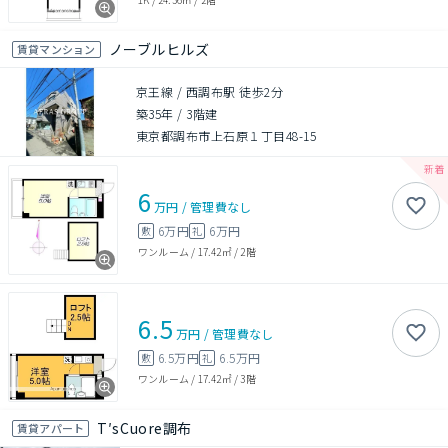
ノーブルヒルズ
賃貸マンション
京王線 / 西調布駅 徒歩2分
築35年
/
3階建
東京都調布市上石原１丁目48-15
6
万円
/
管理費
なし
6万円
6万円
敷
礼
ワンルーム
/
17.42㎡
/
2階
6.5
万円
/
管理費
なし
6.5万円
6.5万円
敷
礼
ワンルーム
/
17.42㎡
/
3階
T′sCuore調布
賃貸アパート