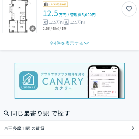
12.5
万円
/
管理費
5,000円
12.5万円
12.5万円
敷
礼
2LDK
/
48㎡
/
1階
全
4
件を表示する
同じ最寄り駅 で探す
京王多摩川駅 の賃貸