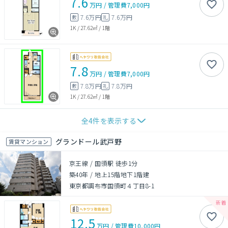
7.6
万円
/
管理費
7,000円
7.6万円
7.6万円
敷
礼
1K
/
27.62㎡
/
1階
7.8
万円
/
管理費
7,000円
7.8万円
7.8万円
敷
礼
1K
/
27.62㎡
/
1階
全
4
件を表示する
グランドール武戸野
賃貸マンション
京王線 / 国領駅 徒歩1分
築40年
/
地上15階地下1階建
東京都調布市国領町４丁目8-1
12.5
万円
/
管理費
10,000円