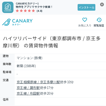
CANARY(カナリー)
物件をアプリでサクサク検索！
インストール
(4.8)
お気に入り
閲覧履歴
ハイツリバーサイド（東京都調布市 / 京王多
摩川駅） の賃貸物件情報
建物
マンション (鉄骨)
築年数
新築 (1986年)
駐車場
-
交通
京王相模原線 / 京王多摩川駅
徒歩10分
京王線 / 調布駅
徒歩17分
京王線 / 布田駅
徒歩20分
住所