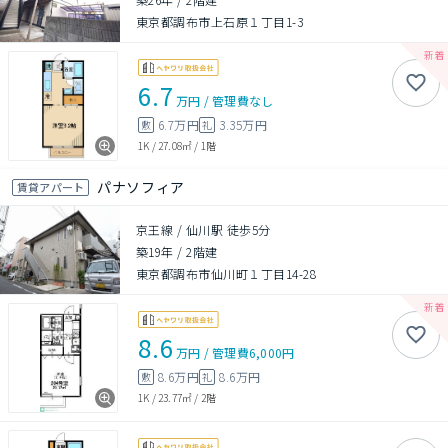
東京都調布市上石原１丁目1-3
6.7
万円
/
管理費
なし
6.7万円
3.35万円
敷
礼
1K
/
27.08㎡
/
1階
パナソフィア
賃貸アパート
京王線 / 仙川駅 徒歩5分
築19年
/
2階建
東京都調布市仙川町１丁目14-28
8.6
万円
/
管理費
6,000円
8.6万円
8.6万円
敷
礼
1K
/
23.77㎡
/
2階