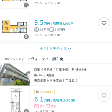
ワンルーム
/
23㎡
/
2階
9.5
万円
/
管理費
4,000円
9.5万円
9.5万円
敷
礼
ワンルーム
/
23㎡
/
1階
全
4
件を表示する
アヴィニティー調布南
賃貸マンション
京王相模原線 / 京王多摩川駅 徒歩9分
築21年
/
4階建
東京都調布市多摩川３丁目52-2
6.1
万円
/
管理費
10,000円
無料
無料
敷
礼
1K
/
23.17㎡
/
3階