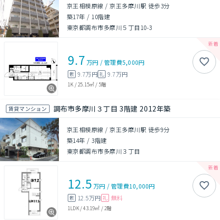
京王相模原線 / 京王多摩川駅 徒歩3分
築17年
/
10階建
東京都調布市多摩川５丁目10-3
9.7
万円
/
管理費
5,000円
9.7万円
9.7万円
敷
礼
1K
/
25.15㎡
/
5階
調布市多摩川３丁目 3階建 2012年築
賃貸マンション
京王相模原線 / 京王多摩川駅 徒歩9分
築14年
/
3階建
東京都調布市多摩川３丁目
12.5
万円
/
管理費
10,000円
12.5万円
無料
敷
礼
1LDK
/
43.19㎡
/
2階