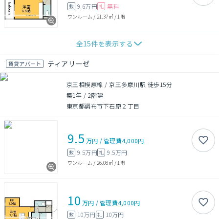
9.6万円
無料
敷
礼
ワンルーム
/
21.37㎡
/
1階
全
15
件を表示する
ティアリーゼ
賃貸アパート
京王相模原線 / 京王多摩川駅 徒歩15分
築1年
/
2階建
東京都調布市下石原２丁目
9.5
万円
/
管理費
4,000円
9.5万円
9.5万円
敷
礼
ワンルーム
/
26.08㎡
/
1階
10
万円
/
管理費
4,000円
10万円
10万円
敷
礼