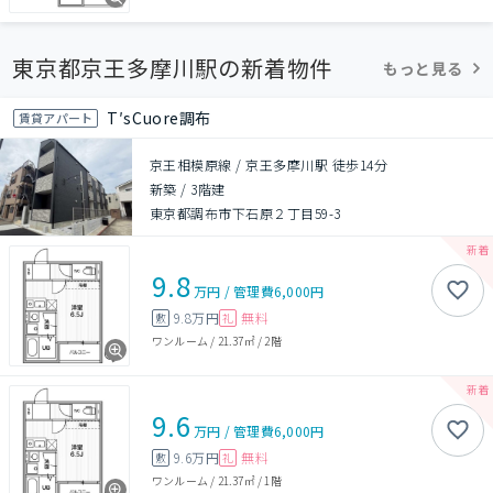
東京都京王多摩川駅の新着物件
もっと見る
T′sCuore調布
賃貸アパート
京王相模原線 / 京王多摩川駅 徒歩14分
新築
/
3階建
東京都調布市下石原２丁目59-3
9.8
万円
/
管理費
6,000円
9.8万円
無料
敷
礼
ワンルーム
/
21.37㎡
/
2階
9.6
万円
/
管理費
6,000円
9.6万円
無料
敷
礼
ワンルーム
/
21.37㎡
/
1階