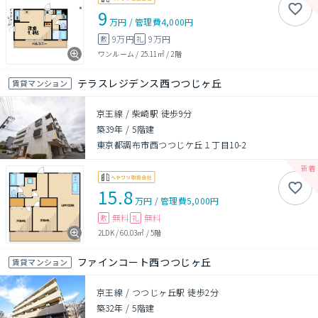
9
万円
/
管理費
4,000円
9万円
9万円
敷
礼
ワンルーム
/
25.11㎡
/
2階
テラスレジデンス西つつじヶ丘
賃貸マンション
京王線 / 柴崎駅 徒歩9分
築39年
/
5階建
東京都調布市西つつじケ丘１丁目10-2
15.8
万円
/
管理費
5,000円
無料
無料
敷
礼
2LDK
/
60.03㎡
/
5階
ファインコート西つつじヶ丘
賃貸マンション
京王線 / つつじヶ丘駅 徒歩2分
築32年
/
5階建