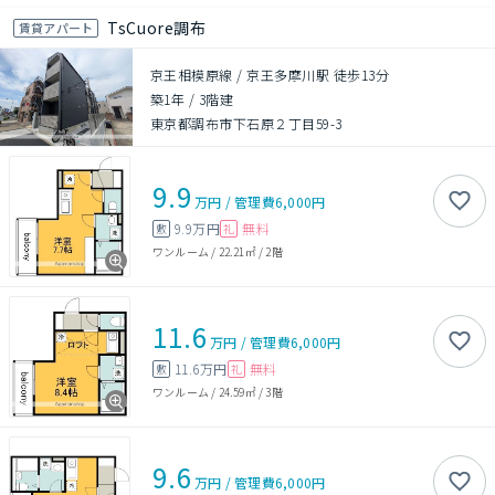
TsCuore調布
賃貸アパート
京王相模原線 / 京王多摩川駅 徒歩13分
築1年
/
3階建
東京都調布市下石原２丁目59-3
9.9
万円
/
管理費
6,000円
9.9万円
無料
敷
礼
ワンルーム
/
22.21㎡
/
2階
11.6
万円
/
管理費
6,000円
11.6万円
無料
敷
礼
ワンルーム
/
24.59㎡
/
3階
9.6
万円
/
管理費
6,000円