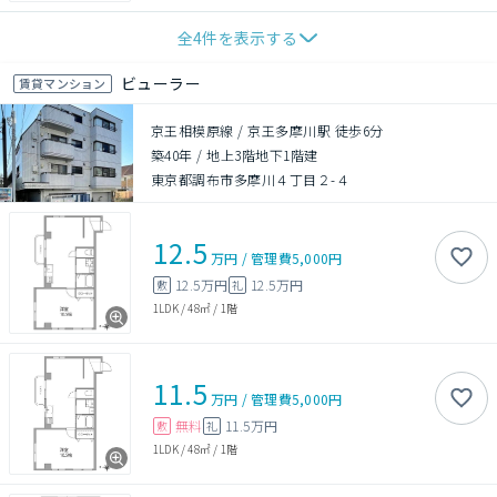
全
4
件を表示する
ビューラー
賃貸マンション
京王相模原線 / 京王多摩川駅 徒歩6分
築40年
/
地上3階地下1階建
東京都調布市多摩川４丁目２-４
12.5
万円
/
管理費
5,000円
12.5万円
12.5万円
敷
礼
1LDK
/
48㎡
/
1階
11.5
万円
/
管理費
5,000円
無料
11.5万円
敷
礼
1LDK
/
48㎡
/
1階