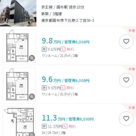
京王線 / 調布駅 徒歩10分
新築
/
3階建
東京都調布市下石原２丁目59-3
9.8
万円
/
管理費
6,000円
9.8万円
無料
敷
礼
ワンルーム
/
21.37㎡
/
2階
9.6
万円
/
管理費
6,000円
9.6万円
無料
敷
礼
ワンルーム
/
21.37㎡
/
1階
11.3
万円
/
管理費
6,000円
11.3万円
無料
敷
礼
1K
/
24.72㎡
/
2階