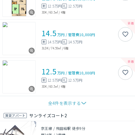
12.5万円
12.5万円
敷
礼
3DK
/
60.5㎡
/
4階
14.5
万円
/
管理費
10,000円
14.5万円
14.5万円
敷
礼
3LDK
/
74.59㎡
/
6階
12.5
万円
/
管理費
10,000円
12.5万円
12.5万円
敷
礼
3DK
/
60.5㎡
/
4階
全
4
件を表示する
サンライズコート2
賃貸アパート
京王線 / 飛田給駅 徒歩9分
築26年
/
2階建