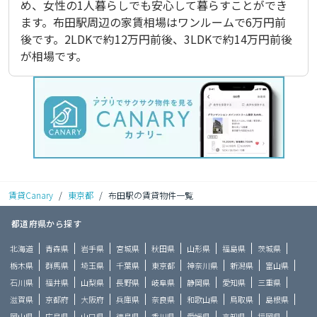
め、女性の1人暮らしでも安心して暮らすことができ
ます。布田駅周辺の家賃相場はワンルームで6万円前
後です。2LDKで約12万円前後、3LDKで約14万円前後
が相場です。
賃貸Canary
/
東京都
/
布田駅の賃貸物件一覧
都道府県から探す
北海道
青森県
岩手県
宮城県
秋田県
山形県
福島県
茨城県
栃木県
群馬県
埼玉県
千葉県
東京都
神奈川県
新潟県
富山県
石川県
福井県
山梨県
長野県
岐阜県
静岡県
愛知県
三重県
滋賀県
京都府
大阪府
兵庫県
奈良県
和歌山県
鳥取県
島根県
岡山県
広島県
山口県
徳島県
香川県
愛媛県
高知県
福岡県