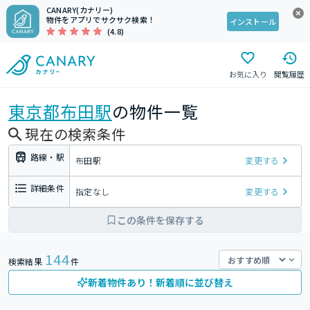
CANARY(カナリー)
物件をアプリでサクサク検索！
インストール
(4.8)
お気に入り
閲覧履歴
東京都
布田駅
の物件一覧
現在の検索条件
路線・駅
布田駅
変更する
詳細条件
指定なし
変更する
この条件を保存する
144
検索結果
件
新着物件あり！新着順に並び替え