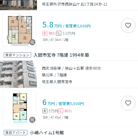
埼玉県所沢市西狭山ケ丘1丁目2439-12
5.8
万円
/
管理費
3,000円
無料
5.8万円
敷
礼
3DK
/
47.54㎡
/
2階
入間市宮寺 7階建 1994年築
賃貸マンション
西武池袋線 / 狭山ヶ丘駅 徒歩60分
築32年
/
7階建
埼玉県入間市宮寺
6
万円
/
管理費
5,000円
9万円
無料
敷
礼
3DK
/
47.45㎡
/
3階
小嶋ハイム1号館
賃貸アパート