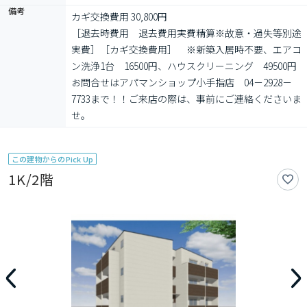
備考
カギ交換費用 30,800円

［退去時費用　退去費用実費精算※故意・過失等別途
実費］［カギ交換費用］　※新築入居時不要、エアコ
ン洗浄1台　16500円、ハウスクリーニング　49500円
お問合せはアパマンショップ小手指店　04－2928－
7733まで！！ご来店の際は、事前にご連絡くださいま
せ。
この建物からのPick Up
1K/2階