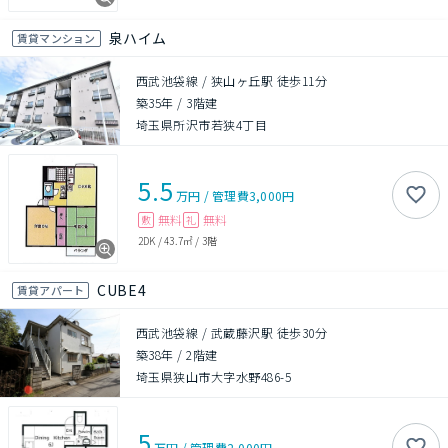
泉ハイム
賃貸マンション
西武池袋線 / 狭山ヶ丘駅 徒歩11分
築35年
/
3階建
埼玉県所沢市若狭4丁目
5.5
万円
/
管理費
3,000円
無料
無料
敷
礼
2DK
/
43.7㎡
/
3階
CUBE4
賃貸アパート
西武池袋線 / 武蔵藤沢駅 徒歩30分
築38年
/
2階建
埼玉県狭山市大字水野486-5
5
万円
/
管理費
2,000円