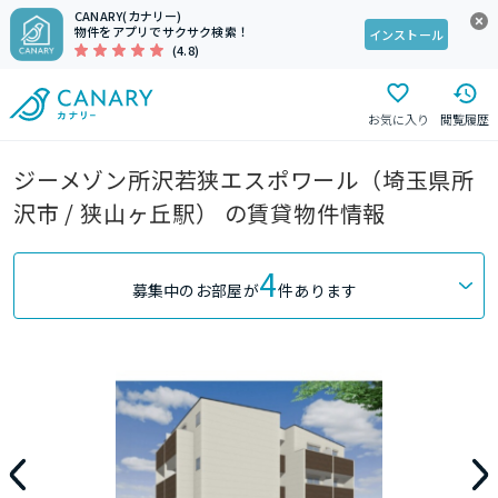
CANARY(カナリー)
物件をアプリでサクサク検索！
インストール
(4.8)
お気に入り
閲覧履歴
ジーメゾン所沢若狭エスポワール（埼玉県所
沢市 / 狭山ヶ丘駅） の賃貸物件情報
4
募集中のお部屋が
件あります