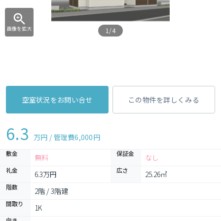
画像を拡大
1/4
空室状況をお問い合せ
この物件を詳しくみる
6.3
万円 / 管理費
6,000円
敷金
保証金
無料
なし
礼金
広さ
6.3万円
25.26㎡
階数
2階 / 3階建
間取り
1K 
向き