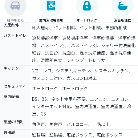
駐車場あり
室内洗濯機置場
オートロック
洗面所独立
入居条件
即入居可、ペット相談、ペット相談、事務所相談
バス・トイレ
追焚機能浴室、追焚機能浴室、浴室乾燥機、浴室乾燥
機、バストイレ別、バストイレ別、シャワー付洗面化
粧台、洗面台、洗面台、温水洗浄便座、温水洗浄便
座、洗面所独立、シャンプードレッサー
キッチン
2口コンロ、システムキッチン、システムキッチン、
ガスコンロ対応、ガスコンロ対応
セキュリティ
オートロック、オートロック
室内設備
BS、BS、ネット使用料不要、エアコン、エアコン、
インターネット対応、室内洗濯置、室内洗濯置、冷
房、CS
部屋の特徴
角住戸、角住戸、バルコニー、二階以上
共用部
駐輪場、駐輪場、宅配ボックス、宅配ボックス