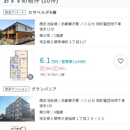
おすすめ物件 (
10
件)
カサベルデA棟
賃貸アパート
西武池袋線 / 武蔵藤沢駅 バス12分 扇町屋団地下車
徒歩11分
築32年
/
2階建
埼玉県入間市東町３丁目3-27
6.1
万円
/
管理費
3,000円
無料
無料
敷
礼
3DK
/
59.58㎡
/
2階
グランバニア
賃貸マンション
西武池袋線 / 武蔵藤沢駅 バス11分 扇町屋団地停下車
徒歩1分
築33年
/
4階建
埼玉県入間市久保稲荷１丁目２８－２２