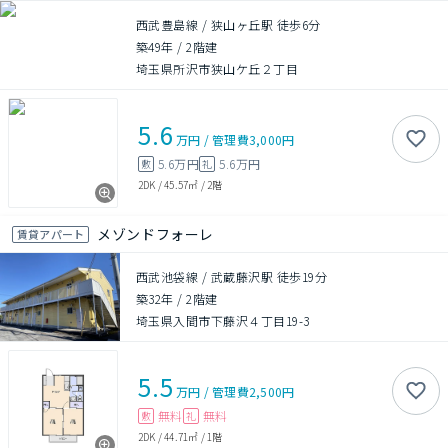
西武豊島線 / 狭山ヶ丘駅 徒歩6分
築49年
/
2階建
埼玉県所沢市狭山ケ丘２丁目
5.6
万円
/
管理費
3,000円
5.6万円
5.6万円
敷
礼
2DK
/
45.57㎡
/
2階
メゾンドフォーレ
賃貸アパート
西武池袋線 / 武蔵藤沢駅 徒歩19分
築32年
/
2階建
埼玉県入間市下藤沢４丁目19-3
5.5
万円
/
管理費
2,500円
無料
無料
敷
礼
2DK
/
44.71㎡
/
1階