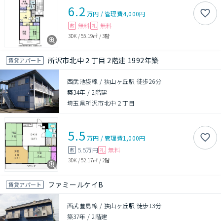
6.2
万円
/
管理費
4,000円
無料
無料
敷
礼
3DK
/
55.19㎡
/
3階
所沢市北中２丁目 2階建 1992年築
賃貸アパート
西武池袋線 / 狭山ヶ丘駅 徒歩26分
築34年
/
2階建
埼玉県所沢市北中２丁目
5.5
万円
/
管理費
1,000円
5.5万円
無料
敷
礼
3DK
/
52.17㎡
/
2階
ファミールケイB
賃貸アパート
西武豊島線 / 狭山ヶ丘駅 徒歩13分
築37年
/
2階建