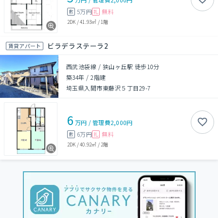
5万円
無料
敷
礼
2DK
/
41.93㎡
/
1階
ビラデラステーラ2
賃貸アパート
西武池袋線 / 狭山ヶ丘駅 徒歩10分
築34年
/
2階建
埼玉県入間市東藤沢５丁目29-7
6
万円
/
管理費
2,000円
6万円
無料
敷
礼
2DK
/
40.92㎡
/
2階