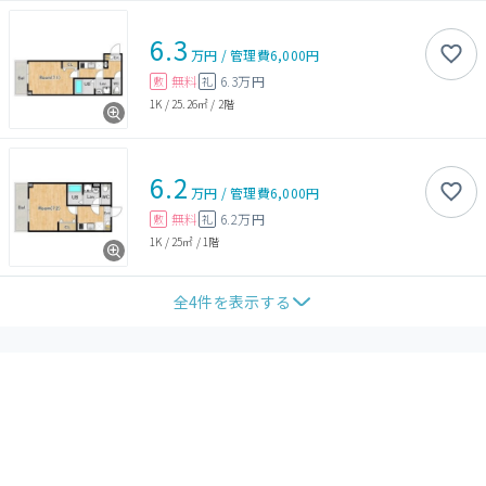
6.3
万円
/
管理費
6,000円
無料
6.3万円
敷
礼
1K
/
25.26㎡
/
2階
6.2
万円
/
管理費
6,000円
無料
6.2万円
敷
礼
1K
/
25㎡
/
1階
全
4
件を表示する