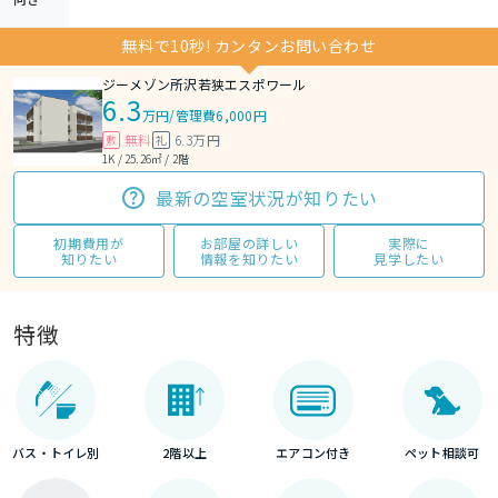
無料で10秒! カンタンお問い合わせ
ジーメゾン所沢若狭エスポワール
6.3
万円
/
管理費6,000円
無料
6.3万円
敷
礼
1K / 25.26㎡ / 2階
最新の空室状況が知りたい
初期費用が
お部屋の詳しい
実際に
知りたい
情報を知りたい
見学したい
特徴
バス・トイレ別
2階以上
エアコン付き
ペット相談可