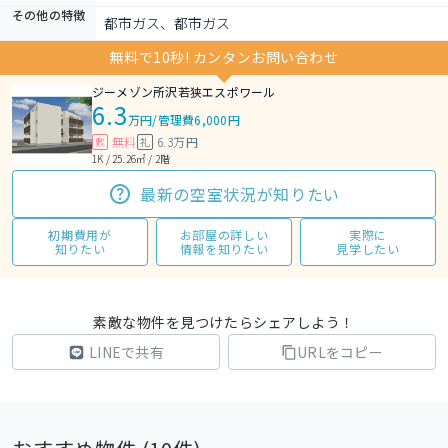
その他の特徴
都市ガス、都市ガス
無料で10秒! カンタンお問い合わせ
ジーメゾン所沢若狭エスポワール
6.3
万円
/
管理費6,000円
無料
6.3万円
敷
礼
1K / 25.26㎡ / 2階
最新の空室状況が知りたい
初期費用が
お部屋の詳しい
実際に
知りたい
情報を知りたい
見学したい
素敵な物件を見つけたらシェアしよう！
LINEで共有
URLをコピー