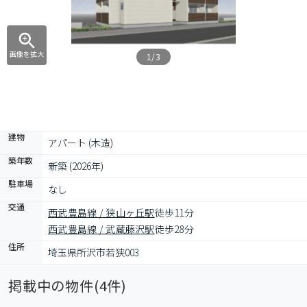
画像を拡大
1/3
建物
アパート (木造)
築年数
新築 (2026年)
駐車場
なし
交通
西武豊島線 / 狭山ヶ丘駅
徒歩11分
西武豊島線 / 武蔵藤沢駅
徒歩28分
住所
埼玉県所沢市若狭003
掲載中の物件(
4
件)