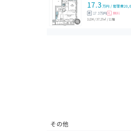
17.3
万円
/
管理費
20,
17.3万円
無料
敷
礼
1LDK
/
37.27㎡
/
11階
その他