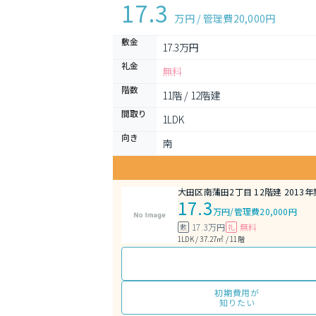
17.3
万円 / 管理費
20,000円
敷金
17.3万円
礼金
無料
階数
11階 / 12階建
間取り
1LDK 
向き
南
大田区南蒲田2丁目 12階建 2013年
17.3
万円
/
管理費20,000円
17.3万円
無料
敷
礼
1LDK / 37.27㎡ / 11階
初期費用が
知りたい