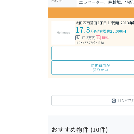
エレベーター、駐輪場、宅配
大田区南蒲田2丁目 12階建 2013年
17.3
万円
/
管理費20,000円
17.3万円
無料
敷
礼
1LDK / 37.27㎡ / 11階
初期費用が
知りたい
LINEで
おすすめ物件 (
10
件)