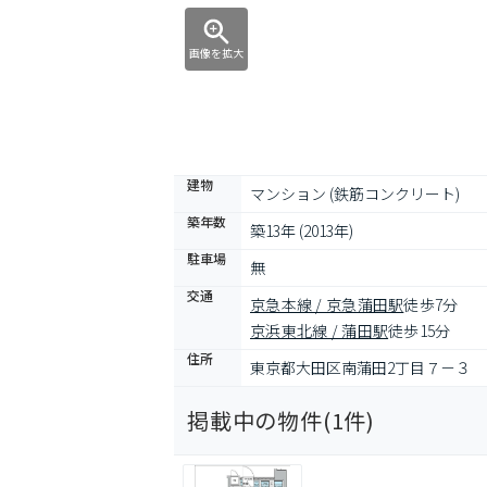
画像を拡大
建物
マンション (鉄筋コンクリート)
築年数
築13年 (2013年)
駐車場
無
交通
京急本線 / 京急蒲田駅
徒歩7分
京浜東北線 / 蒲田駅
徒歩15分
住所
東京都大田区南蒲田2丁目７－３
掲載中の物件(
1
件)