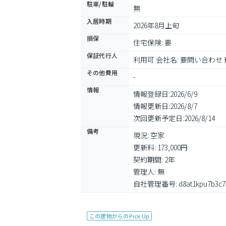
駐車/駐輪
無
入居時期
2026年8月上旬
損保
住宅保険: 要
保証代行人
利用可 会社名: 要問い合わせ 費
その他費用
-
情報
情報登録日:
2026/6/9
情報更新日:
2026/8/7
次回更新予定日:
2026/8/14
備考
現況: 空家

更新料: 173,000円

契約期間: 2年

管理人: 無

自社管理番号: d8at1kpu7b3c73
この建物からのPick Up