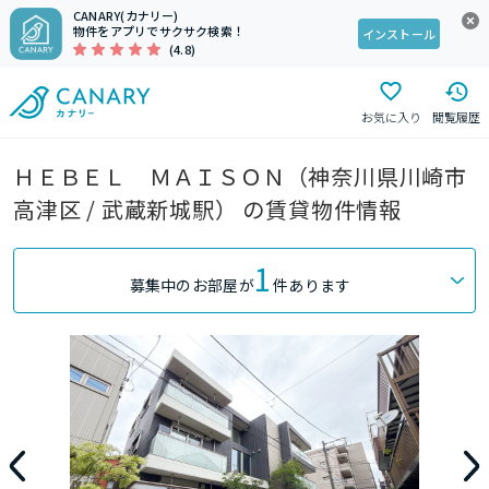
CANARY(カナリー)
物件をアプリでサクサク検索！
インストール
(4.8)
お気に入り
閲覧履歴
ＨＥＢＥＬ ＭＡＩＳＯＮ（神奈川県川崎市
高津区 / 武蔵新城駅） の賃貸物件情報
1
募集中のお部屋が
件あります