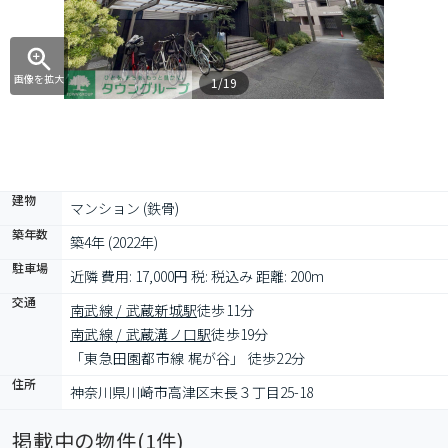
画像を拡大
1/19
建物
マンション (鉄骨)
築年数
築4年 (2022年)
駐車場
近隣 費用: 17,000円 税: 税込み 距離: 200m
交通
南武線 / 武蔵新城駅
徒歩11分
南武線 / 武蔵溝ノ口駅
徒歩19分
「東急田園都市線 梶が谷」 徒歩22分
住所
神奈川県川崎市高津区末長３丁目25-18
掲載中の物件(
1
件)