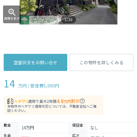
画像を拡大
1/30
空室状況をお問い合せ
この物件を詳しくみる
14
万円 / 管理費
5,000円
4.8
割引
適用で最大2年間
万円
本物件のヘヤワリ適用可否については、不動産会社へご確
認ください。
敷金
保証金
14万円
なし
礼金
広さ