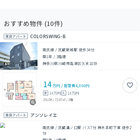
おすすめ物件 (
10
件)
COLORSWING-B
賃貸アパート
南武線 / 武蔵新城駅 徒歩34分
築1年
/
3階建
神奈川県川崎市高津区久末1859
14
万円
/
管理費
4,000円
14万円
14万円
敷
礼
2SLDK
/
72.87㎡
/
3階
アンソレイエ
賃貸アパート
南武線 / 武蔵溝ノ口駅 バス7分 神木本町下車 徒歩2
分
築8年
/
2階建