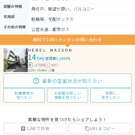
部屋の特徴
角住戸、眺望が良い、バルコニー
共用部
駐輪場、宅配ボックス
その他の特徴
公営水道、都市ガス
無料で10秒! カンタンお問い合わせ
ＨＥＢＥＬ ＭＡＩＳＯＮ
14
万円
/
管理費5,000円
14万円
無料
敷
礼
1LDK / 45.66㎡ / 1階
最新の空室状況が知りたい
初期費用が
お部屋の詳しい
実際に
知りたい
情報を知りたい
見学したい
素敵な物件を見つけたらシェアしよう！
LINEで共有
URLをコピー