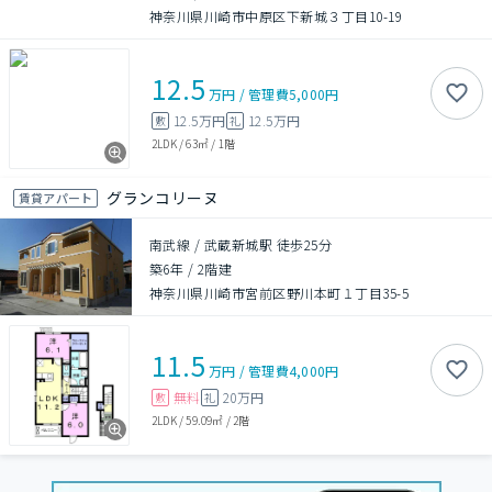
神奈川県川崎市中原区下新城３丁目10-19
12.5
万円
/
管理費
5,000円
12.5万円
12.5万円
敷
礼
2LDK
/
63㎡
/
1階
グランコリーヌ
賃貸アパート
南武線 / 武蔵新城駅 徒歩25分
築6年
/
2階建
神奈川県川崎市宮前区野川本町１丁目35-5
11.5
万円
/
管理費
4,000円
無料
20万円
敷
礼
2LDK
/
59.09㎡
/
2階