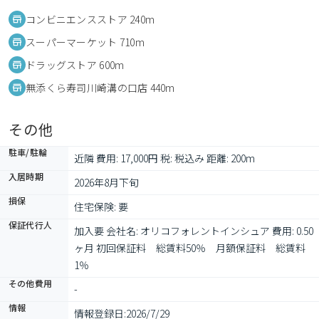
コンビニエンスストア 240m
スーパーマーケット 710m
ドラッグストア 600m
無添くら寿司川崎溝の口店 440m
その他
駐車/駐輪
近隣 費用: 17,000円 税: 税込み 距離: 200m
入居時期
2026年8月下旬
損保
住宅保険: 要
保証代行人
加入要 会社名: オリコフォレントインシュア 費用: 0.50
ヶ月 初回保証料　総賃料50％　月額保証料　総賃料
1％
その他費用
-
情報
情報登録日:
2026/7/29