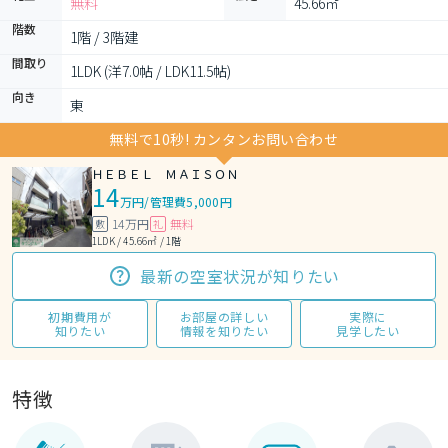
無料
45.66㎡
階数
1階 / 3階建
間取り
1LDK (洋7.0帖 / LDK11.5帖)
向き
東
無料で10秒! カンタンお問い合わせ
ＨＥＢＥＬ ＭＡＩＳＯＮ
14
万円
/
管理費5,000円
14万円
無料
敷
礼
1LDK / 45.66㎡ / 1階
最新の空室状況が知りたい
初期費用が
お部屋の詳しい
実際に
知りたい
情報を知りたい
見学したい
特徴