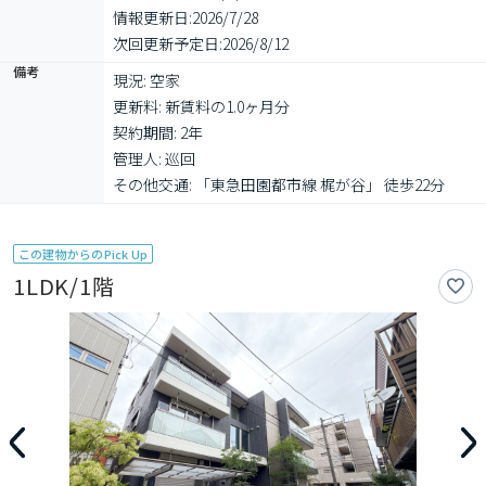
情報更新日:
2026/7/28
次回更新予定日:
2026/8/12
備考
現況: 空家

更新料: 新賃料の1.0ヶ月分

契約期間: 2年

管理人: 巡回

その他交通: 「東急田園都市線 梶が谷」 徒歩22分
この建物からのPick Up
1LDK/1階