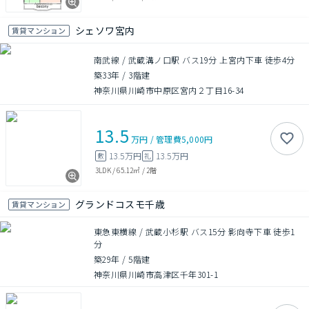
シェソワ宮内
賃貸マンション
南武線 / 武蔵溝ノ口駅 バス19分 上宮内下車 徒歩4分
築33年
/
3階建
神奈川県川崎市中原区宮内２丁目16-34
13.5
万円
/
管理費
5,000円
13.5万円
13.5万円
敷
礼
3LDK
/
65.12㎡
/
2階
グランドコスモ千歳
賃貸マンション
東急東横線 / 武蔵小杉駅 バス15分 影向寺下車 徒歩1
分
築29年
/
5階建
神奈川県川崎市高津区千年301-1