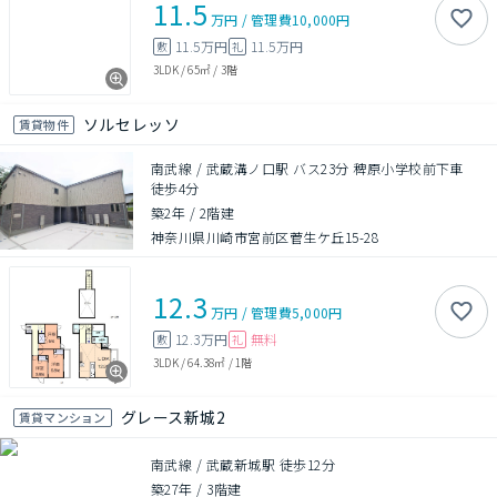
11.5
万円
/
管理費
10,000円
11.5万円
11.5万円
敷
礼
3LDK
/
65㎡
/
3階
ソルセレッソ
賃貸物件
南武線 / 武蔵溝ノ口駅 バス23分 稗原小学校前下車
徒歩4分
築2年
/
2階建
神奈川県川崎市宮前区菅生ケ丘15-28
12.3
万円
/
管理費
5,000円
12.3万円
無料
敷
礼
3LDK
/
64.38㎡
/
1階
グレース新城2
賃貸マンション
南武線 / 武蔵新城駅 徒歩12分
築27年
/
3階建