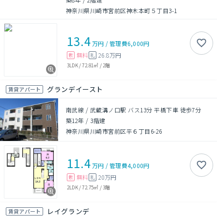
神奈川県川崎市宮前区神木本町５丁目3-1
13.4
万円
/
管理費
6,000円
無料
26.8万円
敷
礼
3LDK
/
72.81㎡
/
2階
グランデイースト
賃貸アパート
南武線 / 武蔵溝ノ口駅 バス13分 平橋下車 徒歩7分
築12年
/
3階建
神奈川県川崎市宮前区平６丁目6-26
11.4
万円
/
管理費
4,000円
無料
20万円
敷
礼
2LDK
/
72.75㎡
/
3階
レイグランデ
賃貸アパート