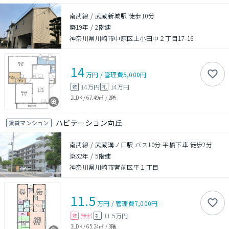
南武線 / 武蔵新城駅 徒歩10分
築19年
/
2階建
神奈川県川崎市中原区上小田中２丁目17-16
14
万円
/
管理費
5,000円
14万円
14万円
敷
礼
2LDK
/
67.49㎡
/
2階
ハビテーション向丘
賃貸マンション
南武線 / 武蔵溝ノ口駅 バス10分 平橋下車 徒歩2分
築32年
/
5階建
神奈川県川崎市宮前区平１丁目
11.5
万円
/
管理費
7,000円
無料
11.5万円
敷
礼
3LDK
/
65.24㎡
/
3階