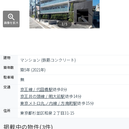
画像を拡大
1/5
建物
マンション (鉄筋コンクリート)
築年数
築5年 (2021年)
駐車場
無
交通
京王線 / 代田橋駅
徒歩8分
京王井の頭線 / 明大前駅
徒歩14分
東京メトロ丸ノ内線 / 方南町駅
徒歩15分
住所
東京都杉並区和泉２丁目31-15
掲載中の物件(
3
件)