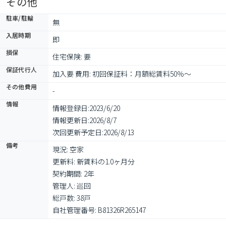
その他
駐車/駐輪
無
入居時期
即
損保
住宅保険: 要
保証代行人
加入要 費用: 初回保証料：月額総賃料50％～
その他費用
-
情報
情報登録日:
2023/6/20
情報更新日:
2026/8/7
次回更新予定日:
2026/8/13
備考
現況: 空家

更新料: 新賃料の1.0ヶ月分

契約期間: 2年

管理人: 巡回

総戸数: 38戸

自社管理番号: B81326R265147