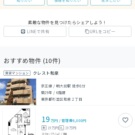
知りたい
情報を知りたい
見学したい
素敵な物件を見つけたらシェアしよう！
LINEで共有
URLをコピー
おすすめ物件 (
10
件)
クレスト和泉
賃貸マンション
京王線 / 明大前駅 徒歩8分
築29年
/
6階建
東京都杉並区和泉２丁目
19
万円
/
管理費
6,000円
19万円
19万円
敷
礼
2LDK
/
75.1㎡
/
3階