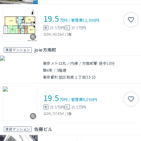
19.5
万円
/
管理費
12,000円
19.5万円
19.5万円
敷
礼
3LDK
/
60.52㎡
/
1階
joie方南町
賃貸マンション
東京メトロ丸ノ内線 / 方南町駅 徒歩10分
築4年
/
5階建
東京都杉並区和泉１丁目33-10
19.5
万円
/
管理費
8,000円
19.5万円
19.5万円
敷
礼
2LDK
/
57.47㎡
/
1階
佐藤ビル
賃貸マンション