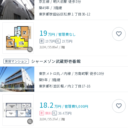
京王線 / 明大前駅 徒歩3分
築45年
/
3階建
東京都世田谷区松原１丁目38-12
19
万円
/
管理費
なし
19万円
19万円
敷
礼
2LDK
/
55.89㎡
/
3階
シャーメゾン武蔵野壱番館
賃貸マンション
東京メトロ丸ノ内線 / 方南町駅 徒歩10分
築9年
/
3階建
東京都杉並区堀ノ内２丁目17-18
18.2
万円
/
管理費
9,000円
無料
36.4万円
敷
礼
2LDK
/
55.27㎡
/
2階