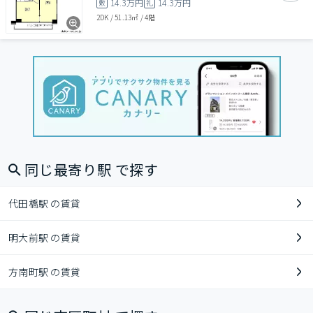
14.3万円
14.3万円
敷
礼
2DK
/
51.13㎡
/
4階
同じ最寄り駅 で探す
代田橋駅 の賃貸
明大前駅 の賃貸
方南町駅 の賃貸