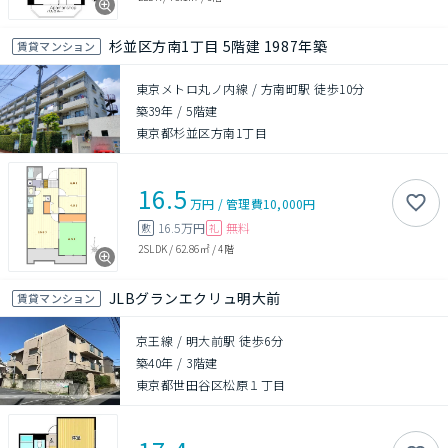
杉並区方南1丁目 5階建 1987年築
賃貸マンション
東京メトロ丸ノ内線 / 方南町駅 徒歩10分
築39年
/
5階建
東京都杉並区方南1丁目
16.5
万円
/
管理費
10,000円
16.5万円
無料
敷
礼
2SLDK
/
62.86㎡
/
4階
JLBグランエクリュ明大前
賃貸マンション
京王線 / 明大前駅 徒歩6分
築40年
/
3階建
東京都世田谷区松原１丁目