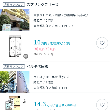
スプリングブリーズ
賃貸マンション
東京メトロ丸ノ内線 / 方南町駅 徒歩4分
築32年
/
5階建
東京都杉並区方南２丁目12-3
16
万円
/
管理費
5,000円
無料
無料
敷
礼
2DK
/
51.3㎡
/
1階
ペルテ代田橋
賃貸マンション
京王線 / 代田橋駅 徒歩5分
築31年
/
7階建
東京都杉並区和泉１丁目
14.3
万円
/
管理費
7,000円