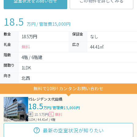
空室状況をお問い合せ
この物件を詳しくみる
18.5
万円 / 管理費
15,000円
敷金
保証金
18.5万円
なし
礼金
広さ
無料
44.41㎡
階数
4階 / 6階建
間取り
1LDK 
向き
北西
無料で10秒! カンタンお問い合わせ
YSレジデンス代田橋
18.5
万円
/
管理費15,000円
18.5万円
無料
敷
礼
1LDK / 44.41㎡ / 4階
最新の空室状況が知りたい