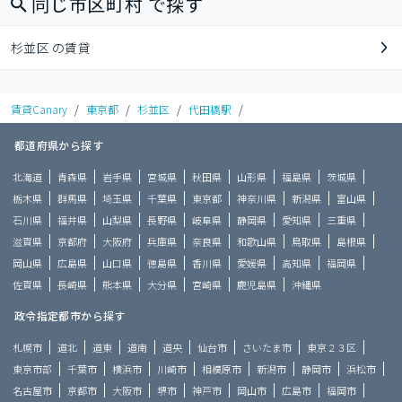
同じ市区町村 で探す
杉並区 の賃貸
賃貸Canary
/
東京都
/
杉並区
/
代田橋駅
/
都道府県から探す
北海道
青森県
岩手県
宮城県
秋田県
山形県
福島県
茨城県
栃木県
群馬県
埼玉県
千葉県
東京都
神奈川県
新潟県
富山県
石川県
福井県
山梨県
長野県
岐阜県
静岡県
愛知県
三重県
滋賀県
京都府
大阪府
兵庫県
奈良県
和歌山県
鳥取県
島根県
岡山県
広島県
山口県
徳島県
香川県
愛媛県
高知県
福岡県
佐賀県
長崎県
熊本県
大分県
宮崎県
鹿児島県
沖縄県
政令指定都市から探す
札幌市
道北
道東
道南
道央
仙台市
さいたま市
東京２３区
東京市部
千葉市
横浜市
川崎市
相模原市
新潟市
静岡市
浜松市
名古屋市
京都市
大阪市
堺市
神戸市
岡山市
広島市
福岡市