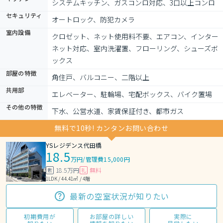
システムキッチン、ガスコンロ対応、3口以上コンロ
セキュリティ
オートロック、防犯カメラ
室内設備
クロゼット、ネット使用料不要、エアコン、インター
ネット対応、室内洗濯置、フローリング、シューズボ
ックス
部屋の特徴
角住戸、バルコニー、二階以上
共用部
エレベーター、駐輪場、宅配ボックス、バイク置場
その他の特徴
下水、公営水道、家賃保証付き、都市ガス
無料で10秒! カンタンお問い合わせ
YSレジデンス代田橋
18.5
万円
/
管理費15,000円
18.5万円
無料
敷
礼
1LDK / 44.41㎡ / 4階
最新の空室状況が知りたい
初期費用が
お部屋の詳しい
実際に