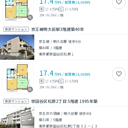
17.4
万円
/
管理費
14,000円
17.4万円
17.4万円
敷
礼
2DK
/
61.05㎡
/
2階
京王線明大前駅3階建築40年
賃貸マンション
京王線 / 明大前駅 徒歩6分
築40年
/
3階建
東京都世田谷区松原１
17.4
万円
/
管理費
14,000円
17.4万円
17.4万円
敷
礼
2DK
/
61.05㎡
/
2階
世田谷区松原2丁目 5階建 1995年築
賃貸マンション
京王井の頭線 / 明大前駅 徒歩6分
築31年
/
5階建
東京都世田谷区松原2丁目３２－１３