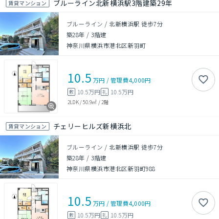
ブルーライン北新横浜駅3階建築29年
賃貸マンション
ブルーライン / 北新横浜駅 徒歩7分
築28年
/
3階建
神奈川県横浜市港北区新羽町
10.5
万円
/
管理費
4,000円
10.5万円
10.5万円
敷
礼
2LDK
/
50.9㎡
/
2階
チェリーヒルズ新横浜北
賃貸マンション
ブルーライン / 北新横浜駅 徒歩7分
築28年
/
3階建
神奈川県横浜市港北区新羽町988
10.5
万円
/
管理費
4,000円
10.5万円
10.5万円
敷
礼