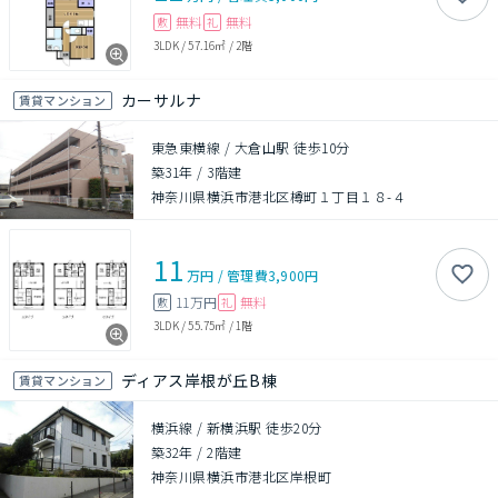
無料
無料
敷
礼
3LDK
/
57.16㎡
/
2階
カーサルナ
賃貸マンション
東急東横線 / 大倉山駅 徒歩10分
築31年
/
3階建
神奈川県横浜市港北区樽町１丁目１８-４
11
万円
/
管理費
3,900円
11万円
無料
敷
礼
3LDK
/
55.75㎡
/
1階
ディアス岸根が丘B棟
賃貸マンション
横浜線 / 新横浜駅 徒歩20分
築32年
/
2階建
神奈川県横浜市港北区岸根町