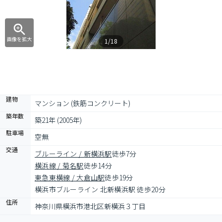
画像を拡大
1/18
建物
マンション (鉄筋コンクリート)
築年数
築21年 (2005年)
駐車場
空無
交通
ブルーライン / 新横浜駅
徒歩7分
横浜線 / 菊名駅
徒歩14分
東急東横線 / 大倉山駅
徒歩19分
横浜市ブルーライン 北新横浜駅 徒歩20分
住所
神奈川県横浜市港北区新横浜３丁目