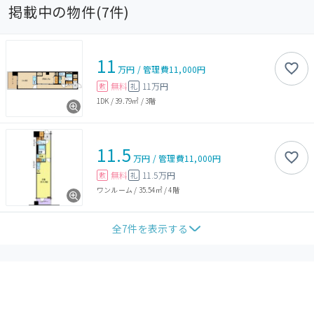
掲載中の物件(
7
件)
11
万円
/
管理費
11,000円
無料
11万円
敷
礼
1DK
/
39.79㎡
/
3階
11.5
万円
/
管理費
11,000円
無料
11.5万円
敷
礼
ワンルーム
/
35.54㎡
/
4階
全
7
件を表示する