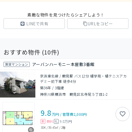
素敵な物件を見つけたらシェアしよう！
LINEで共有
URLをコピー
おすすめ物件 (
10
件)
アーバンハーモニー本屋敷3番館
賃貸マンション
京浜東北線 / 鶴見駅 バス12分 橘学苑・橘テニスアカ
デミー前下車 徒歩4分
築36年
/
3階建
神奈川県横浜市 鶴見区北寺尾５丁目1-2
9.8
万円
/
管理費
2,000円
無料
9.8万円
敷
礼
3DK
/
59.45㎡
/
2階