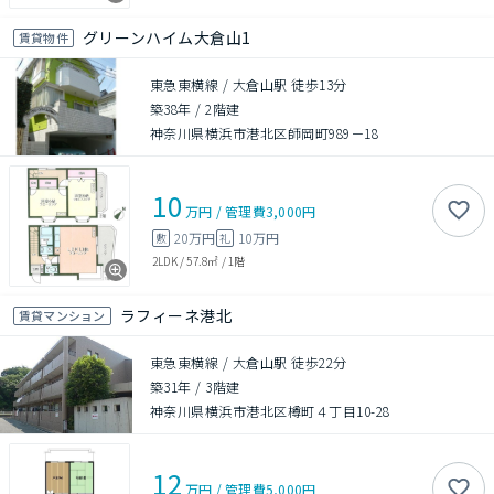
グリーンハイム大倉山1
賃貸物件
東急東横線 / 大倉山駅 徒歩13分
築38年
/
2階建
神奈川県横浜市港北区師岡町989－18
10
万円
/
管理費
3,000円
20万円
10万円
敷
礼
2LDK
/
57.8㎡
/
1階
ラフィーネ港北
賃貸マンション
東急東横線 / 大倉山駅 徒歩22分
築31年
/
3階建
神奈川県横浜市港北区樽町４丁目10-28
12
万円
/
管理費
5,000円