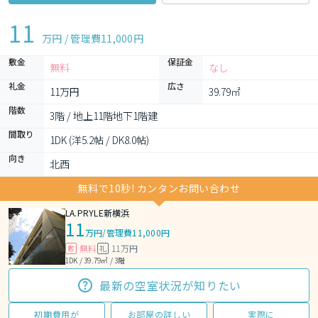
11
万円 / 管理費
11,000円
敷金
保証金
無料
なし
礼金
広さ
11万円
39.79㎡
階数
3階 / 地上11階地下1階建
間取り
1DK (洋5.2帖 / DK8.0帖)
向き
北西
無料で10秒! カンタンお問い合わせ
LA.PRYLE新横浜
11
万円
/
管理費11,000円
無料
11万円
敷
礼
1DK / 39.79㎡ / 3階
最新の空室状況が知りたい
初期費用が
お部屋の詳しい
実際に