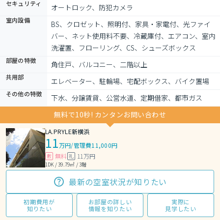
セキュリティ
オートロック、防犯カメラ
室内設備
BS、クロゼット、照明付、家具・家電付、光ファイ
バー、ネット使用料不要、冷蔵庫付、エアコン、室内
洗濯置、フローリング、CS、シューズボックス
部屋の特徴
角住戸、バルコニー、二階以上
共用部
エレベーター、駐輪場、宅配ボックス、バイク置場
その他の特徴
下水、分譲賃貸、公営水道、定期借家、都市ガス
無料で10秒! カンタンお問い合わせ
LA.PRYLE新横浜
11
万円
/
管理費11,000円
無料
11万円
敷
礼
1DK / 39.79㎡ / 3階
最新の空室状況が知りたい
初期費用が
お部屋の詳しい
実際に
知りたい
情報を知りたい
見学したい