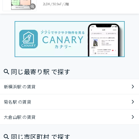
2LDK
/
50.9㎡
/
2階
同じ最寄り駅 で探す
新横浜駅 の賃貸
菊名駅 の賃貸
大倉山駅 の賃貸
同じ市区町村 で探す