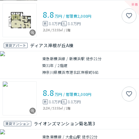
8.8
万円
/
管理費
2,000円
8.8万円
8.8万円
敷
礼
2LDK
/
53.93㎡
/
1階
ディアス岸根が丘A棟
賃貸アパート
東急新横浜線 / 新横浜駅 徒歩21分
築31年
/
2階建
神奈川県横浜市港北区岸根町668
8.8
万円
/
管理費
2,000円
8.8万円
8.8万円
敷
礼
2LDK
/
53.93㎡
/
1階
ライオンズマンション菊名第3
賃貸マンション
東急東横線 / 大倉山駅 徒歩22分