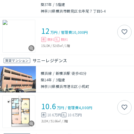
築37年
/
5階建
神奈川県横浜市鶴見区北寺尾７丁目8-4
12
万円
/
管理費
10,000円
無料
無料
敷
礼
1SLDK
/
52.65㎡
/
1階
サニーレジデンス
賃貸マンション
横浜線 / 新横浜駅 徒歩48分
築14年
/
3階建
神奈川県横浜市港北区小机町
10.6
万円
/
管理費
4,000円
10.6万円
10.6万円
敷
礼
2LDK
/
51.66㎡
/
3階