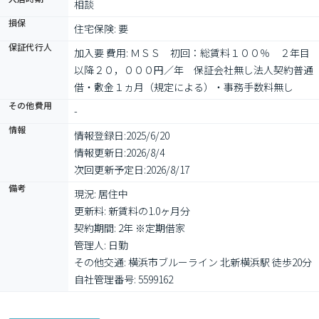
相談
損保
住宅保険: 要
保証代行人
加入要 費用: ＭＳＳ　初回：総賃料１００％　２年目
以降２０，０００円／年　保証会社無し法人契約普通
借・敷金１ヵ月（規定による）・事務手数料無し
その他費用
-
情報
情報登録日:
2025/6/20
情報更新日:
2026/8/4
次回更新予定日:
2026/8/17
備考
現況: 居住中

更新料: 新賃料の1.0ヶ月分

契約期間: 2年 ※定期借家

管理人: 日勤

その他交通: 横浜市ブルーライン 北新横浜駅 徒歩20分

自社管理番号: 5599162