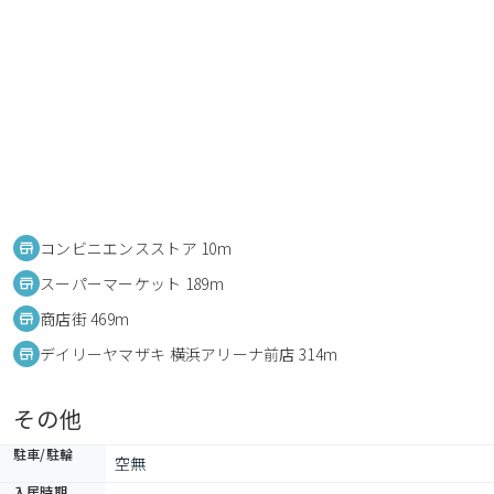
コンビニエンスストア 10m
スーパーマーケット 189m
商店街 469m
デイリーヤマザキ 横浜アリーナ前店 314m
その他
駐車/駐輪
空無
入居時期