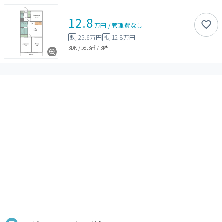
12.8
万円
/
管理費
なし
25.6万円
12.8万円
敷
礼
3DK
/
58.3㎡
/
3階