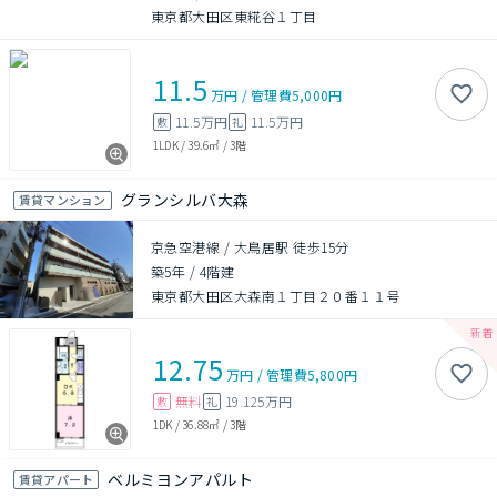
東京都大田区東糀谷１丁目
11.5
万円
/
管理費
5,000円
11.5万円
11.5万円
敷
礼
1LDK
/
39.6㎡
/
3階
グランシルバ大森
賃貸マンション
京急空港線 / 大鳥居駅 徒歩15分
築5年
/
4階建
東京都大田区大森南１丁目２０番１１号
12.75
万円
/
管理費
5,800円
無料
19.125万円
敷
礼
1DK
/
36.88㎡
/
3階
ベルミヨンアパルト
賃貸アパート