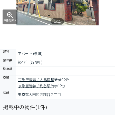
画像を拡大
1/11
建物
アパート (鉄骨)
築年数
築47年 (1979年)
駐車場
-
交通
京急空港線 / 大鳥居駅
徒歩12分
京急空港線 / 糀谷駅
徒歩12分
住所
東京都大田区西糀谷２丁目
掲載中の物件(
1
件)