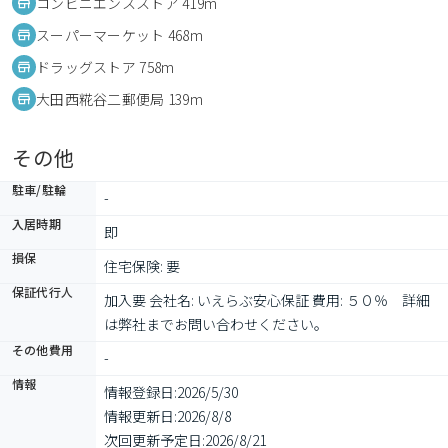
コンビニエンスストア 419m
スーパーマーケット 468m
ドラッグストア 758m
大田西糀谷二郵便局 139m
その他
駐車/駐輪
-
入居時期
即
損保
住宅保険: 要
保証代行人
加入要 会社名: いえらぶ安心保証 費用: ５０％　詳細
は弊社までお問い合わせください。
その他費用
-
情報
情報登録日:
2026/5/30
情報更新日:
2026/8/8
次回更新予定日:
2026/8/21