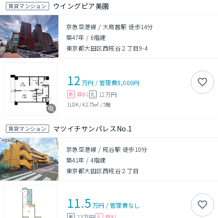
ウイングピア美園
賃貸マンション
京急空港線 / 大鳥居駅 徒歩14分
築47年
/
6階建
東京都大田区西糀谷２丁目9-4
12
万円
/
管理費
8,000円
無料
12万円
敷
礼
1LDK
/
42.75㎡
/
5階
マツイチサンパレスNo.1
賃貸マンション
京急空港線 / 糀谷駅 徒歩10分
築41年
/
4階建
東京都大田区西糀谷２丁目
11.5
万円
/
管理費
なし
23万円
無料
敷
礼