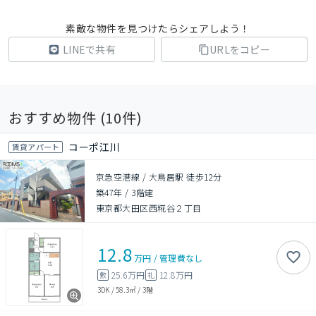
素敵な物件を見つけたらシェアしよう！
LINEで共有
URLをコピー
おすすめ物件 (
10
件)
コーポ江川
賃貸アパート
京急空港線 / 大鳥居駅 徒歩12分
築47年
/
3階建
東京都大田区西糀谷２丁目
12.8
万円
/
管理費
なし
25.6万円
12.8万円
敷
礼
3DK
/
58.3㎡
/
3階