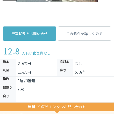
空室状況をお問い合せ
この物件を詳しくみる
12.8
万円 / 管理費
なし
敷金
保証金
25.6万円
なし
礼金
広さ
12.8万円
58.3㎡
階数
3階 / 3階建
間取り
3DK 
向き
無料で10秒! カンタンお問い合わせ