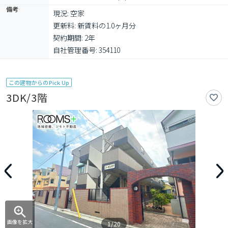
備考
現況: 空家

更新料: 新賃料の1.0ヶ月分

契約期間: 2年

自社管理番号: 354110
この建物からのPick Up
3DK/3階
画像を拡大
1/20