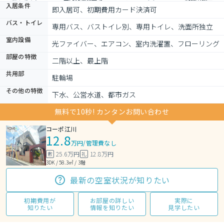
入居条件
即入居可、初期費用カード決済可
バス・トイレ
専用バス、バストイレ別、専用トイレ、洗面所独立
室内設備
光ファイバー、エアコン、室内洗濯置、フローリング
部屋の特徴
二階以上、最上階
共用部
駐輪場
その他の特徴
下水、公営水道、都市ガス
無料で10秒! カンタンお問い合わせ
コーポ江川
12.8
万円
/
管理費なし
25.6万円
12.8万円
敷
礼
3DK / 58.3㎡ / 3階
最新の空室状況が知りたい
初期費用が
お部屋の詳しい
実際に
知りたい
情報を知りたい
見学したい