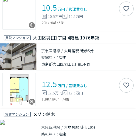
10.5
万円
/
管理費
なし
10.5万円
10.5万円
敷
礼
2DK
/
40㎡
/
3階
大田区羽田1丁目 4階建 1976年築
賃貸マンション
京急空港線 / 大鳥居駅 徒歩5分
築50年
/
4階建
東京都大田区羽田1丁目14-19
12.5
万円
/
管理費
なし
12.5万円
12.5万円
敷
礼
1LDK
/
39.67㎡
/
4階
メゾン鈴木
賃貸マンション
京急空港線 / 大鳥居駅 徒歩10分
築41年
/
3階建