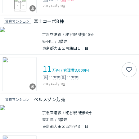
2DK
/
42㎡
/
3階
富士コーポB棟
賃貸マンション
京急空港線 / 糀谷駅 徒歩10分
築44年
/
3階建
東京都大田区南蒲田１丁目
11
万円
/
管理費
3,000円
11万円
11万円
敷
礼
2DK
/
42㎡
/
3階
ベルメゾン芳苑
賃貸マンション
京急空港線 / 糀谷駅 徒歩6分
築31年
/
3階建
東京都大田区西糀谷３丁目