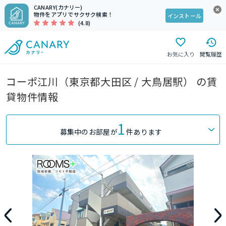
CANARY(カナリー)
物件をアプリでサクサク検索！
インストール
(4.8)
お気に入り
閲覧履歴
コーポ江川（東京都大田区 / 大鳥居駅） の賃
貸物件情報
1
募集中のお部屋が
件あります