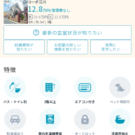
コーポ江川
12.8
万円
/
管理費なし
25.6万円
12.8万円
敷
礼
3DK / 58.3㎡ / 3階
最新の空室状況が知りたい
初期費用が
お部屋の詳しい
実際に
知りたい
情報を知りたい
見学したい
特徴
バス・トイレ別
2階以上
エアコン付き
ペット相談可
駐車場あり
室内洗濯機置場
オートロック
洗面所独立