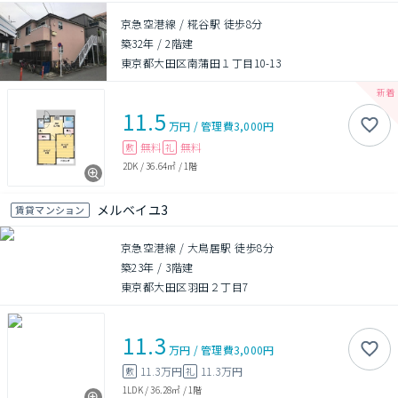
京急空港線 / 糀谷駅 徒歩8分
築32年
/
2階建
東京都大田区南蒲田１丁目10-13
11.5
万円
/
管理費
3,000円
無料
無料
敷
礼
2DK
/
36.64㎡
/
1階
メルベイユ3
賃貸マンション
京急空港線 / 大鳥居駅 徒歩8分
築23年
/
3階建
東京都大田区羽田２丁目7
11.3
万円
/
管理費
3,000円
11.3万円
11.3万円
敷
礼
1LDK
/
36.28㎡
/
1階