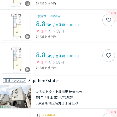
1K
/
26.64㎡
/
6階
家賃カード決済可
8.8
万円
/
管理費
11,000円
無料
8.8万円
敷
礼
1K
/
26.64㎡
/
6階
8.8
万円
/
管理費
11,000円
無料
8.8万円
敷
礼
1K
/
26.64㎡
/
6階
SapphireEstates
賃貸マンション
東武東上線 / 上板橋駅 徒歩20分
築1年
/
地上3階地下1階建
東京都板橋区徳丸１丁目31-3