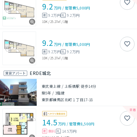
9.2
万円
/
管理費
5,000円
9.2万円
9.2万円
敷
礼
1DK
/
25.27㎡
/
1階
9.2
万円
/
管理費
5,000円
9.2万円
9.2万円
敷
礼
1DK
/
25.27㎡
/
1階
ERDE城北
賃貸アパート
東武東上線 / 上板橋駅 徒歩14分
築5年
/
3階建
東京都練馬区北町１丁目17-18
14.5
万円
/
管理費
8,500円
無料
14.5万円
敷
礼