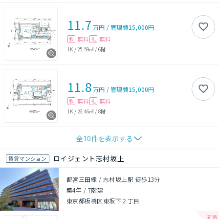
11.7
万円
/
管理費
15,000円
無料
無料
敷
礼
1K
/
25.59㎡
/
6階
11.8
万円
/
管理費
15,000円
無料
無料
敷
礼
1K
/
26.46㎡
/
8階
全
10
件を表示する
ロイジェント志村坂上
賃貸マンション
都営三田線 / 志村坂上駅 徒歩13分
築4年
/
7階建
東京都板橋区東坂下２丁目