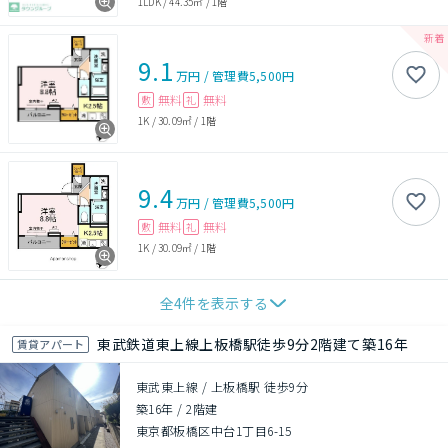
1LDK
/
44.35㎡
/
1階
9.1
万円
/
管理費
5,500円
無料
無料
敷
礼
1K
/
30.09㎡
/
1階
9.4
万円
/
管理費
5,500円
無料
無料
敷
礼
1K
/
30.09㎡
/
1階
全
4
件を表示する
東武鉄道東上線上板橋駅徒歩9分2階建て築16年
賃貸アパート
東武東上線 / 上板橋駅 徒歩9分
築16年
/
2階建
東京都板橋区中台1丁目6-15