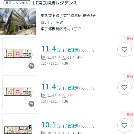
HF東武練馬レジデンス
賃貸マンション
東武東上線 / 東武練馬駅 徒歩5分
築5年
/
4階建
東京都板橋区徳丸１丁目
11.4
万円
/
管理費
15,000円
11.4万円
11.4万円
敷
礼
1LDK
/
35.51㎡
/
1階
11.4
万円
/
管理費
15,000円
11.4万円
無料
敷
礼
1LDK
/
35.51㎡
/
1階
10.1
万円
/
管理費
15,000円
10.1万円
10.1万円
敷
礼