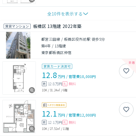
全
10
件を表示する
板橋区 13階建 2022年築
賃貸マンション
都営三田線 / 板橋区役所前駅 徒歩5分
築4年
/
13階建
東京都板橋区仲宿
家賃カード決済可
12.8
万円
/
管理費
10,000円
12.8万円
無料
敷
礼
1DK
/
31.24㎡
/
6階
12.1
万円
/
管理費
12,000円
12.1万円
無料
敷
礼
1DK
/
27.52㎡
/
11階