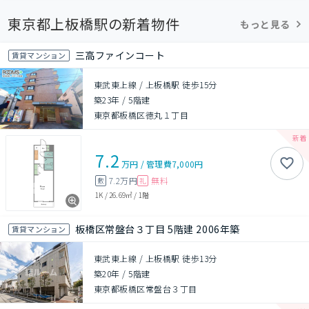
東京都上板橋駅の新着物件
もっと見る
三高ファインコート
賃貸マンション
東武東上線 / 上板橋駅 徒歩15分
築23年
/
5階建
東京都板橋区徳丸１丁目
7.2
万円
/
管理費
7,000円
7.2万円
無料
敷
礼
1K
/
26.69㎡
/
1階
板橋区常盤台３丁目 5階建 2006年築
賃貸マンション
東武東上線 / 上板橋駅 徒歩13分
築20年
/
5階建
東京都板橋区常盤台３丁目