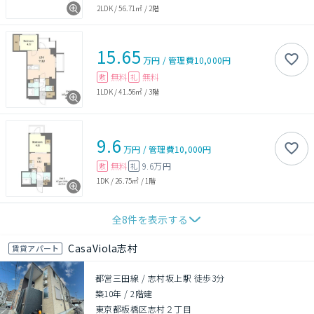
2LDK
/
56.71㎡
/
2階
15.65
万円
/
管理費
10,000円
無料
無料
敷
礼
1LDK
/
41.56㎡
/
3階
9.6
万円
/
管理費
10,000円
無料
9.6万円
敷
礼
1DK
/
26.75㎡
/
1階
全
8
件を表示する
CasaViola志村
賃貸アパート
都営三田線 / 志村坂上駅 徒歩3分
築10年
/
2階建
東京都板橋区志村２丁目