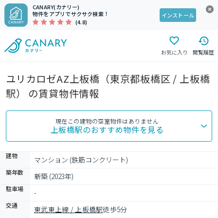
CANARY(カナリー)
物件をアプリでサクサク検索！
インストール
(4.8)
お気に入り
閲覧履歴
ユリカロゼAZ上板橋（東京都板橋区 / 上板橋
駅） の賃貸物件情報
現在この建物の空室物件はありません
上板橋駅
のおすすめ物件を見る
建物
マンション (鉄筋コンクリート)
築年数
新築 (2023年)
駐車場
-
交通
東武東上線 / 上板橋駅
徒歩5分