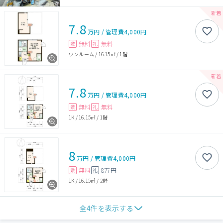
7.8
万円
/
管理費
4,000円
無料
無料
敷
礼
ワンルーム
/
16.15㎡
/
1階
7.8
万円
/
管理費
4,000円
無料
無料
敷
礼
1K
/
16.15㎡
/
1階
8
万円
/
管理費
4,000円
無料
8万円
敷
礼
1K
/
16.15㎡
/
2階
全
4
件を表示する