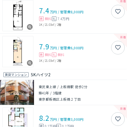
7.4
万円
/
管理費
8,000円
無料
7.4万円
敷
礼
1K
/
21.03㎡
/
2階
7.9
万円
/
管理費
6,000円
無料
無料
敷
礼
1K
/
21.03㎡
/
2階
SKハイツ2
賃貸マンション
東武東上線 / 上板橋駅 徒歩2分
築41年
/
3階建
東京都板橋区上板橋２丁目
8.2
万円
/
管理費
3,000円
8.2万円
8.2万円
敷
礼