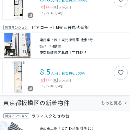
無料
8.6万円
敷
礼
1K
/
25.96㎡
/
4階
ピアコートTM東武練馬弐番館
賃貸マンション
東武東上線 / 東武練馬駅 徒歩6分
築7年
/
4階建
東京都練馬区北町１丁目42-3
8.5
万円
/
管理費
6,000円
無料
8.5万円
敷
礼
1K
/
25.98㎡
/
4階
東京都板橋区の新着物件
もっと見る
ラフィスタときわ台
賃貸マンション
東武東上線 / ときわ台駅 徒歩10分