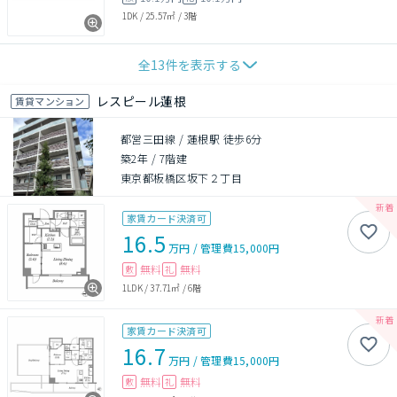
1DK
/
25.57㎡
/
3階
全
13
件を表示する
レスピール蓮根
賃貸マンション
都営三田線 / 蓮根駅 徒歩6分
築2年
/
7階建
東京都板橋区坂下２丁目
家賃カード決済可
16.5
万円
/
管理費
15,000円
無料
無料
敷
礼
1LDK
/
37.71㎡
/
6階
家賃カード決済可
16.7
万円
/
管理費
15,000円
無料
無料
敷
礼