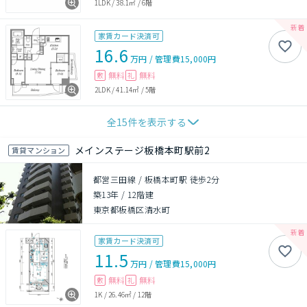
1LDK
/
38.1㎡
/
6階
家賃カード決済可
16.6
万円
/
管理費
15,000円
無料
無料
敷
礼
2LDK
/
41.14㎡
/
5階
全
15
件を表示する
メインステージ板橋本町駅前2
賃貸マンション
都営三田線 / 板橋本町駅 徒歩2分
築13年
/
12階建
東京都板橋区清水町
家賃カード決済可
11.5
万円
/
管理費
15,000円
無料
無料
敷
礼
1K
/
26.46㎡
/
12階