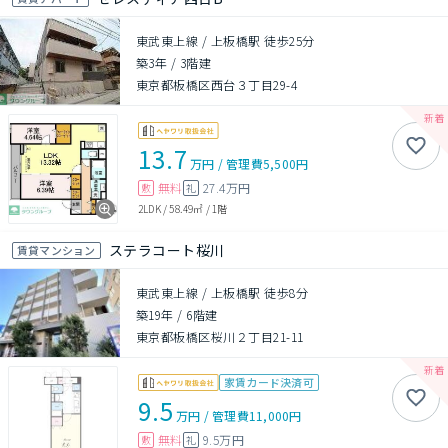
東武東上線 / 上板橋駅 徒歩25分
築3年
/
3階建
東京都板橋区西台３丁目29-4
13.7
万円
/
管理費
5,500円
無料
27.4万円
敷
礼
2LDK
/
58.49㎡
/
1階
ステラコート桜川
賃貸マンション
東武東上線 / 上板橋駅 徒歩8分
築19年
/
6階建
東京都板橋区桜川２丁目21-11
家賃カード決済可
9.5
万円
/
管理費
11,000円
無料
9.5万円
敷
礼