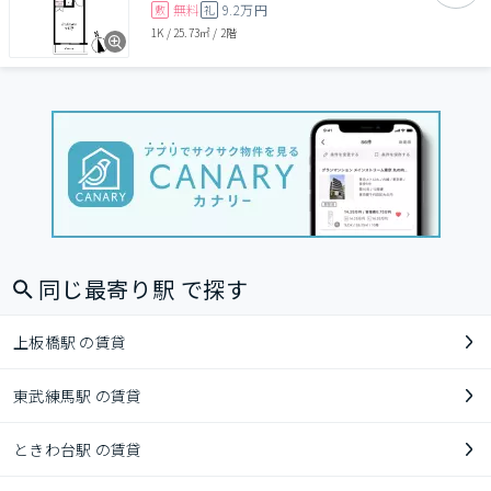
無料
9.2万円
敷
礼
1K
/
25.73㎡
/
2階
同じ最寄り駅 で探す
上板橋駅 の賃貸
東武練馬駅 の賃貸
ときわ台駅 の賃貸