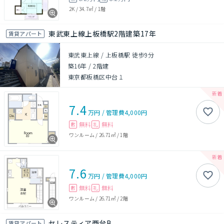
2K
/
34.7㎡
/
1階
東武東上線上板橋駅2階建築17年
賃貸アパート
東武東上線 / 上板橋駅 徒歩9分
築16年
/
2階建
東京都板橋区中台１
7.4
万円
/
管理費
4,000円
無料
無料
敷
礼
ワンルーム
/
26.71㎡
/
1階
7.6
万円
/
管理費
4,000円
無料
無料
敷
礼
ワンルーム
/
26.71㎡
/
2階
セレスティア西台B
賃貸アパート