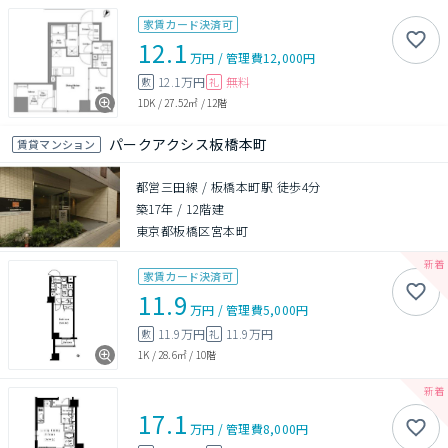
家賃カード決済可
12.1
万円
/
管理費
12,000円
12.1万円
無料
敷
礼
1DK
/
27.52㎡
/
12階
パークアクシス板橋本町
賃貸マンション
都営三田線 / 板橋本町駅 徒歩4分
築17年
/
12階建
東京都板橋区宮本町
家賃カード決済可
11.9
万円
/
管理費
5,000円
11.9万円
11.9万円
敷
礼
1K
/
28.6㎡
/
10階
17.1
万円
/
管理費
8,000円