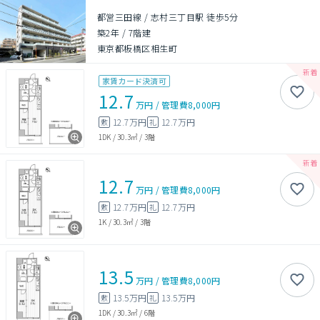
都営三田線 / 志村三丁目駅 徒歩5分
築2年
/
7階建
東京都板橋区相生町
家賃カード決済可
12.7
万円
/
管理費
8,000円
12.7万円
12.7万円
敷
礼
1DK
/
30.3㎡
/
3階
12.7
万円
/
管理費
8,000円
12.7万円
12.7万円
敷
礼
1K
/
30.3㎡
/
3階
13.5
万円
/
管理費
8,000円
13.5万円
13.5万円
敷
礼
1DK
/
30.3㎡
/
6階