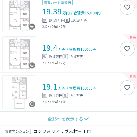
家賃カード決済可
19.39
万円
/
管理費
15,000円
19.39万円
19.39万円
敷
礼
2LDK
/
56㎡
/
7階
19.4
万円
/
管理費
15,000円
19.4万円
19.4万円
敷
礼
2LDK
/
56㎡
/
7階
19.1
万円
/
管理費
15,000円
19.1万円
19.1万円
敷
礼
2LDK
/
56㎡
/
1階
全
16
件を表示する
コンフォリアリヴ志村三丁目
賃貸マンション