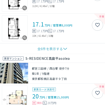
17.1万円
17.1万円
敷
礼
1LDK
/
42.48㎡
/
10階
17.1
万円
/
管理費
8,000円
17.1万円
17.1万円
敷
礼
1DK
/
42.48㎡
/
10階
全
6
件を表示する
S-RESIDENCE高島平asolea
賃貸マンション
都営三田線 / 西台駅 徒歩7分
築1年
/
9階建
東京都板橋区高島平９丁目
家賃カード決済可
20
万円
/
管理費
15,000円
無料
20万円
敷
礼