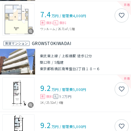
7.4
万円
/
管理費
4,000円
無料
無料
敷
礼
ワンルーム
/
26.71㎡
/
1階
GROWSTOKIWADAI
賃貸マンション
東武東上線 / 上板橋駅 徒歩12分
築12年
/
5階建
東京都板橋区南常盤台2丁目１８－６
9.2
万円
/
管理費
5,000円
無料
9.2万円
敷
礼
1K
/
25.52㎡
/
4階
9.2
万円
/
管理費
5,000円