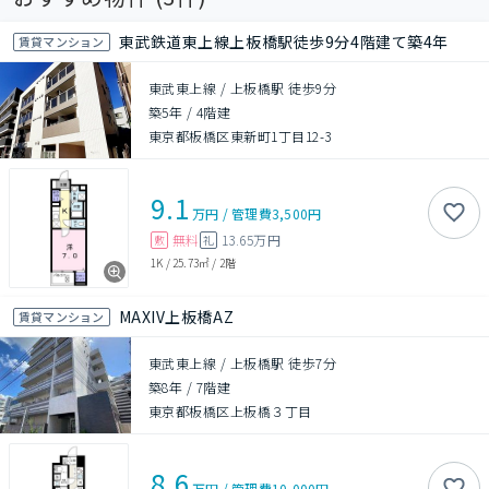
東武鉄道東上線上板橋駅徒歩9分4階建て築4年
賃貸マンション
東武東上線 / 上板橋駅 徒歩9分
築5年
/
4階建
東京都板橋区東新町1丁目12-3
9.1
万円
/
管理費
3,500円
無料
13.65万円
敷
礼
1K
/
25.73㎡
/
2階
MAXIV上板橋AZ
賃貸マンション
東武東上線 / 上板橋駅 徒歩7分
築8年
/
7階建
東京都板橋区上板橋３丁目
8.6
万円
/
管理費
10,000円