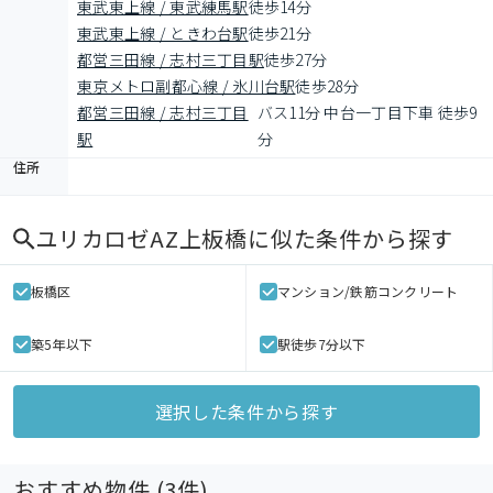
東武東上線 / 東武練馬駅
徒歩14分
東武東上線 / ときわ台駅
徒歩21分
都営三田線 / 志村三丁目駅
徒歩27分
東京メトロ副都心線 / 氷川台駅
徒歩28分
都営三田線 / 志村三丁目
バス11分 中台一丁目下車 徒歩9
駅
分
住所
ユリカロゼAZ上板橋
に似た条件から探す
板橋区
マンション/鉄筋コンクリート
築5年以下
駅徒歩7分以下
選択した条件から探す
おすすめ物件 (
3
件)