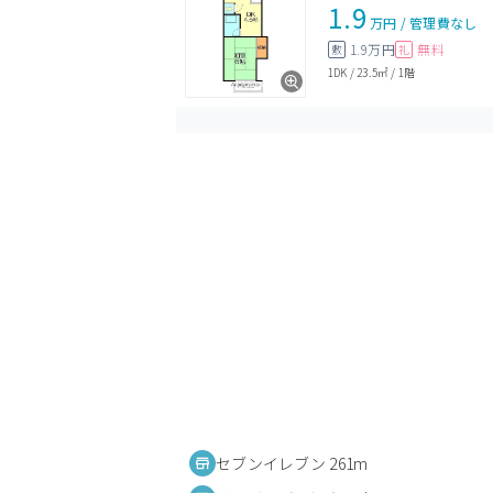
1.9
万円
/
管理費
なし
1.9万円
無料
敷
礼
1DK
/
23.5㎡
/
1階
セブンイレブン 261m