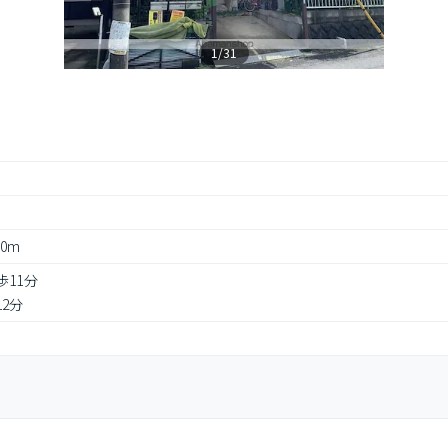
1/31
 0m
歩11分
12分