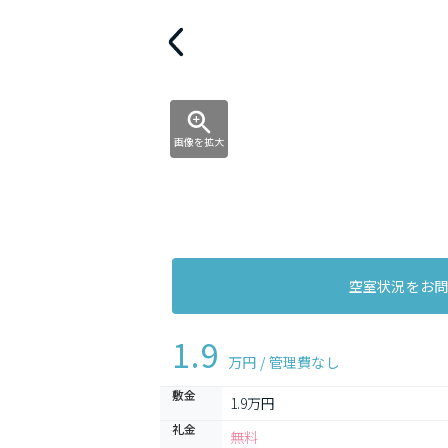
画像を拡大
空室状況をお
1.9
万円 / 管理費
なし
敷金
1.9万円
礼金
無料