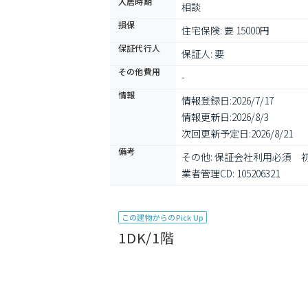
入居時期
相談
損保
住宅保険: 要 15000円
保証代行人
保証人: 要
その他費用
-
情報
情報登録日:
2026/7/17
情報更新日:
2026/8/3
次回更新予定日:
2026/8/21
備考
その他: 保証会社利用必須　
業者管理CD: 105206321
この建物からのPick Up
1DK/1階