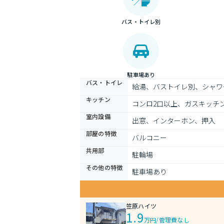
バス・トイレ別
駐車場あり
バス・トイレ
給湯、バストイレ別、シャワ
キッチン
コンロ2口以上、ガスキッチ
室内設備
出窓、インターホン、押入
部屋の特徴
バルコニー
共用部
駐輪場
その他の特徴
駐車場あり
笠原ハイツ
1.9
万円
/
管理費なし