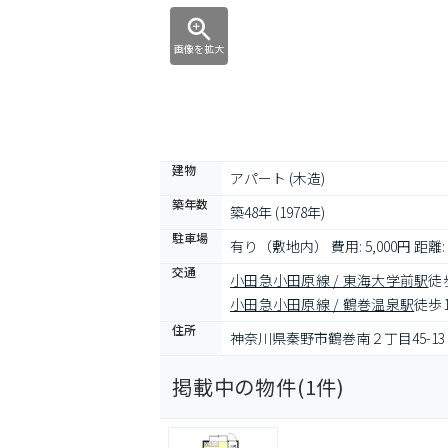
画像を拡大
建物
アパート (木造)
築年数
築48年 (1978年)
駐車場
有り（敷地内） 費用: 5,000円 距離:
交通
小田急小田原線 / 東海大学前駅
徒
小田急小田原線 / 鶴巻温泉駅
徒歩
住所
神奈川県秦野市鶴巻南２丁目45-13
掲載中の物件(
1
件)