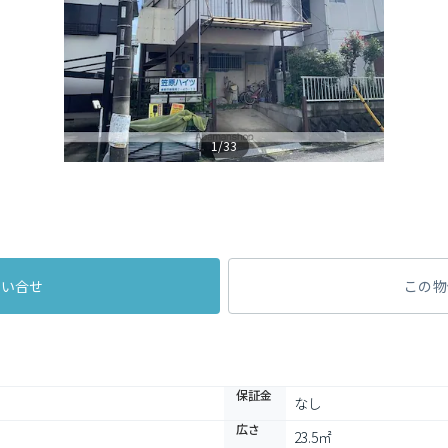
1/33
問い合せ
この物
保証金
なし
広さ
23.5㎡