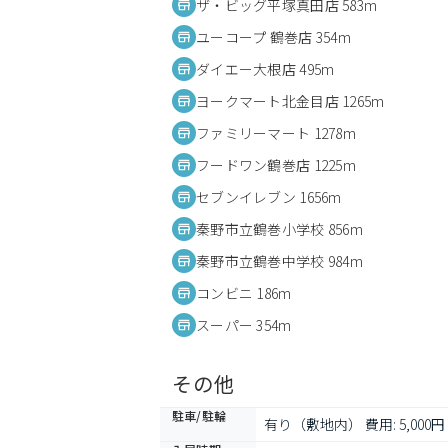
ザ・ビッグ平塚真田店 583m
ユーコープ 鶴巻店 354m
ダイエー大根店 495m
ヨークマート北金目店 1265m
ファミリーマート 1278m
フードワン鶴巻店 1225m
セブンイレブン 1656m
秦野市立鶴巻小学校 856m
秦野市立鶴巻中学校 984m
コンビニ 186m
スーパー 354m
その他
駐車/駐輪
有り（敷地内） 費用: 5,000円 