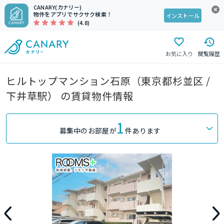
CANARY(カナリー)
物件をアプリでサクサク検索！
インストール
(4.8)
お気に入り
閲覧履歴
ヒルトップマンション石原（東京都杉並区 /
下井草駅） の賃貸物件情報
1
募集中のお部屋が
件あります