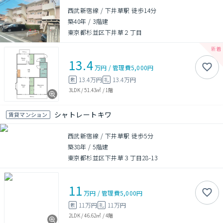
西武新宿線 / 下井草駅 徒歩14分
築40年
/
3階建
東京都杉並区下井草２丁目
13.4
万円
/
管理費
5,000円
13.4万円
13.4万円
敷
礼
3LDK
/
51.43㎡
/
1階
シャトレートキワ
賃貸マンション
西武新宿線 / 下井草駅 徒歩5分
築38年
/
5階建
東京都杉並区下井草３丁目28-13
11
万円
/
管理費
5,000円
11万円
11万円
敷
礼
2LDK
/
46.62㎡
/
4階