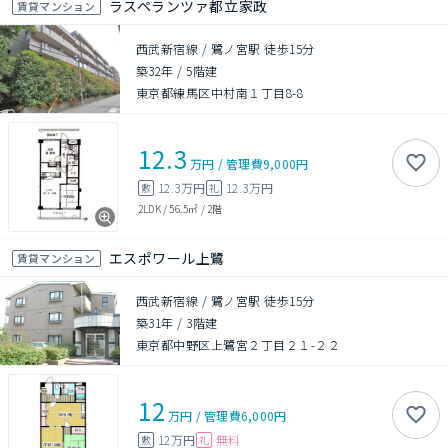
ラスペランツァ都立家政
賃貸マンション
西武新宿線 / 鷺ノ宮駅 徒歩15分
築32年
/
5階建
東京都練馬区中村南１丁目8-8
12.3
万円
/
管理費
9,000円
12.3万円
12.3万円
敷
礼
2LDK
/
56.5㎡
/
2階
エスポワール上鷺
賃貸マンション
西武新宿線 / 鷺ノ宮駅 徒歩15分
築31年
/
3階建
東京都中野区上鷺宮２丁目２１-２２
12
万円
/
管理費
6,000円
12万円
無料
敷
礼