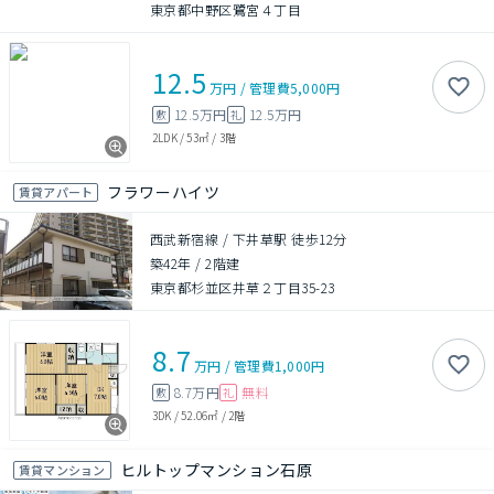
東京都中野区鷺宮４丁目
12.5
万円
/
管理費
5,000円
12.5万円
12.5万円
敷
礼
2LDK
/
53㎡
/
3階
フラワーハイツ
賃貸アパート
西武新宿線 / 下井草駅 徒歩12分
築42年
/
2階建
東京都杉並区井草２丁目35-23
8.7
万円
/
管理費
1,000円
8.7万円
無料
敷
礼
3DK
/
52.06㎡
/
2階
ヒルトップマンション石原
賃貸マンション