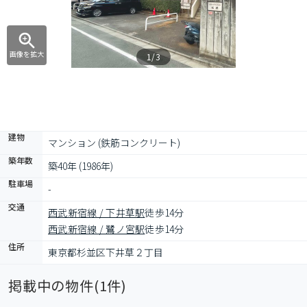
画像を拡大
1/3
建物
マンション (鉄筋コンクリート)
築年数
築40年 (1986年)
駐車場
-
交通
西武新宿線 / 下井草駅
徒歩14分
西武新宿線 / 鷺ノ宮駅
徒歩14分
住所
東京都杉並区下井草２丁目
掲載中の物件(
1
件)