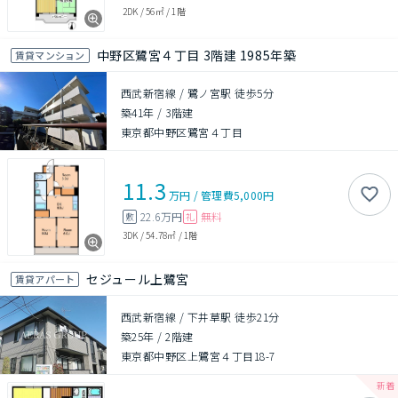
2DK
/
56㎡
/
1階
中野区鷺宮４丁目 3階建 1985年築
賃貸マンション
西武新宿線 / 鷺ノ宮駅 徒歩5分
築41年
/
3階建
東京都中野区鷺宮４丁目
11.3
万円
/
管理費
5,000円
22.6万円
無料
敷
礼
3DK
/
54.78㎡
/
1階
セジュール上鷺宮
賃貸アパート
西武新宿線 / 下井草駅 徒歩21分
築25年
/
2階建
東京都中野区上鷺宮４丁目18-7