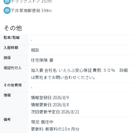
ドラッグストア 357m
下井草南郵便局 394m
その他
駐車/駐輪
-
入居時期
相談
損保
住宅保険: 要
保証代行人
加入要 会社名: いえらぶ安心保証 費用: ５０％　詳細
は弊社までお問い合わせください。
その他費用
-
情報
情報登録日:
2026/8/9
情報更新日:
2026/8/8
次回更新予定日:
2026/8/21
備考
現況: 居住中

更新料: 新賃料の1.0ヶ月分
