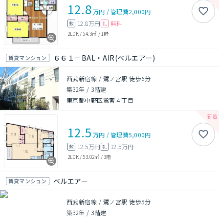
12.8
万円
/
管理費
2,000円
12.8万円
無料
敷
礼
2LDK
/
54.3㎡
/
1階
６６１－BAL・AIR(ベルエアー)
賃貸マンション
西武新宿線 / 鷺ノ宮駅 徒歩6分
築32年
/
3階建
東京都中野区鷺宮４丁目
12.5
万円
/
管理費
5,000円
12.5万円
12.5万円
敷
礼
2LDK
/
53.02㎡
/
3階
ベルエアー
賃貸マンション
西武新宿線 / 鷺ノ宮駅 徒歩5分
築32年
/
3階建