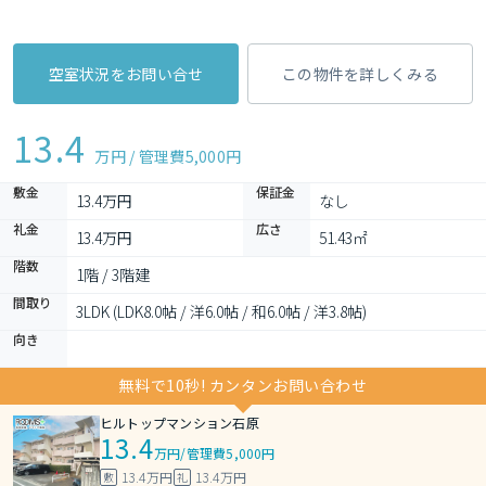
空室状況をお問い合せ
この物件を詳しくみる
13.4
万円 / 管理費
5,000円
敷金
保証金
13.4万円
なし
礼金
広さ
13.4万円
51.43㎡
階数
1階 / 3階建
間取り
3LDK (LDK8.0帖 / 洋6.0帖 / 和6.0帖 / 洋3.8帖)
向き
無料で10秒! カンタンお問い合わせ
ヒルトップマンション石原
13.4
万円
/
管理費5,000円
13.4万円
13.4万円
敷
礼