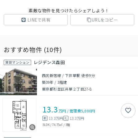
素敵な物件を見つけたらシェアしよう！
LINEで共有
URLをコピー
おすすめ物件 (
10
件)
レジデンス森田
賃貸マンション
西武新宿線 / 下井草駅 徒歩9分
築39年
/
3階建
東京都杉並区井草２丁目27-8
13.3
万円
/
管理費
5,000円
13.3万円
13.3万円
敷
礼
3LDK
/
74.75㎡
/
3階