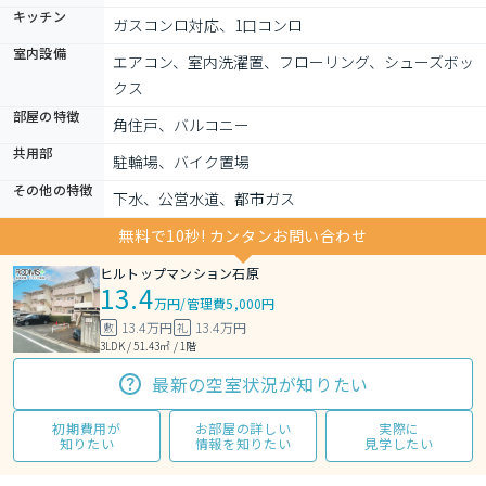
キッチン
ガスコンロ対応、1口コンロ
室内設備
エアコン、室内洗濯置、フローリング、シューズボッ
クス
部屋の特徴
角住戸、バルコニー
共用部
駐輪場、バイク置場
その他の特徴
下水、公営水道、都市ガス
無料で10秒! カンタンお問い合わせ
ヒルトップマンション石原
13.4
万円
/
管理費5,000円
13.4万円
13.4万円
敷
礼
3LDK / 51.43㎡ / 1階
最新の空室状況が知りたい
初期費用が
お部屋の詳しい
実際に
知りたい
情報を知りたい
見学したい