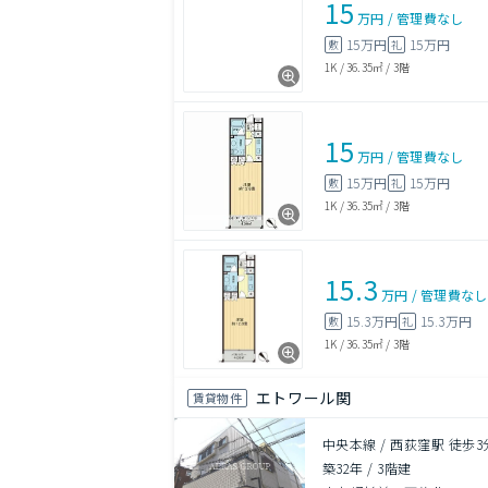
15
万円
/
管理費
なし
15万円
15万円
敷
礼
1K
/
36.35㎡
/
3階
15
万円
/
管理費
なし
15万円
15万円
敷
礼
1K
/
36.35㎡
/
3階
15.3
万円
/
管理費
なし
15.3万円
15.3万円
敷
礼
1K
/
36.35㎡
/
3階
エトワール関
賃貸物件
中央本線 / 西荻窪駅 徒歩3
築32年
/
3階建