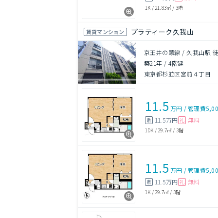
1K
/
21.83㎡
/
3階
プラティーク久我山
賃貸マンション
京王井の頭線 / 久我山駅 徒
築21年
/
4階建
東京都杉並区宮前４丁目
11.5
万円
/
管理費
5,0
11.5万円
無料
敷
礼
1DK
/
29.7㎡
/
3階
11.5
万円
/
管理費
5,0
11.5万円
無料
敷
礼
1K
/
29.7㎡
/
3階