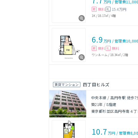
7.7
万円
/
管理費
11,00
無料
15.4万円
敷
礼
1K
/
18.17㎡
/
4階
6.9
万円
/
管理費
10,00
無料
無料
敷
礼
ワンルーム
/
18.34㎡
/
2階
四丁目ヒルズ
賃貸マンション
中央本線 / 高円寺駅 徒歩7
築21年
/
8階建
東京都杉並区高円寺南４丁目
10.7
万円
/
管理費
8,0