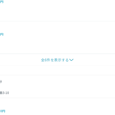
0円
0円
全
6
件を表示する
分
3-10
00円