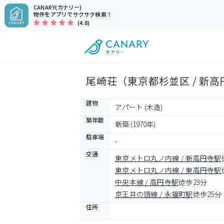
CANARY(カナリー)
物件をアプリでサクサク検索！
(4.8)
尾崎荘（東京都杉並区 / 新
建物
アパート (木造)
築年数
新築 (1970年)
駐車場
-
交通
東京メトロ丸ノ内線 / 新高円寺駅
東京メトロ丸ノ内線 / 東高円寺駅
中央本線 / 高円寺駅
徒歩23分
京王井の頭線 / 永福町駅
徒歩25分
住所