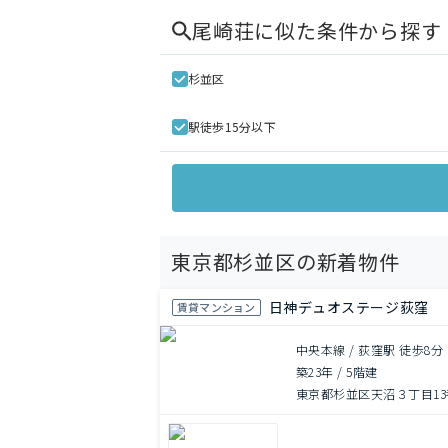
尾崎荘
に似た条件から探す
杉並区
駅徒歩15分以下
東京都杉並区の新着物件
日神デュオステージ荻窪
賃貸マンション
中央本線 / 荻窪駅 徒歩8分
築23年
/
5階建
東京都杉並区天沼３丁目13