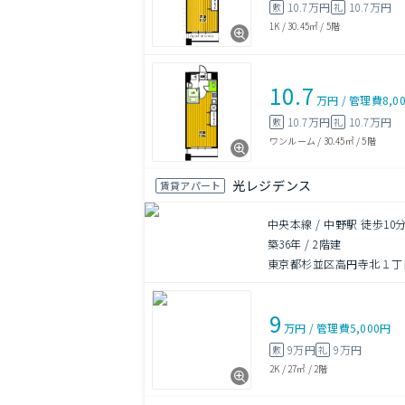
10.7万円
10.7万円
敷
礼
1K
/
30.45㎡
/
5階
10.7
万円
/
管理費
8,0
10.7万円
10.7万円
敷
礼
ワンルーム
/
30.45㎡
/
5階
光レジデンス
賃貸アパート
中央本線 / 中野駅 徒歩10
築36年
/
2階建
東京都杉並区高円寺北１丁目
9
万円
/
管理費
5,000円
9万円
9万円
敷
礼
2K
/
27㎡
/
2階