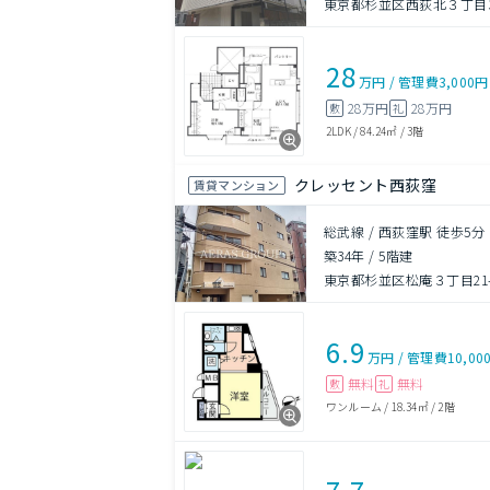
東京都杉並区西荻北３丁目30
28
万円
/
管理費
3,000円
28万円
28万円
敷
礼
2LDK
/
84.24㎡
/
3階
クレッセント西荻窪
賃貸マンション
総武線 / 西荻窪駅 徒歩5分
築34年
/
5階建
東京都杉並区松庵３丁目21-
6.9
万円
/
管理費
10,00
無料
無料
敷
礼
ワンルーム
/
18.34㎡
/
2階