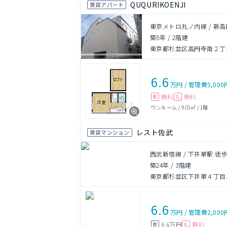
QUQURIKOENJI
賃貸アパート
東京メトロ丸ノ内線 / 新高
築5年
/
2階建
東京都杉並区高円寺南２丁目2
6.6
万円
/
管理費
5,000
無料
無料
敷
礼
ワンルーム
/
9.01㎡
/
1階
レスト佐武
賃貸マンション
西武新宿線 / 下井草駅 徒歩
築24年
/
3階建
東京都杉並区下井草４丁目33
6.6
万円
/
管理費
2,000
6.6万円
無料
敷
礼