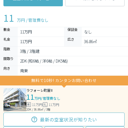
11
万円 / 管理費
なし
敷金
保証金
11万円
なし
礼金
広さ
11万円
36.86㎡
階数
3階 / 3階建
間取り
2DK (和6帖 / 洋6帖 / DK5帖)
向き
南東
無料で10秒! カンタンお問い合わせ
ラフォーレ町屋II
11
万円
/
管理費なし
11万円
11万円
敷
礼
2DK / 36.86㎡ / 3階
最新の空室状況が知りたい