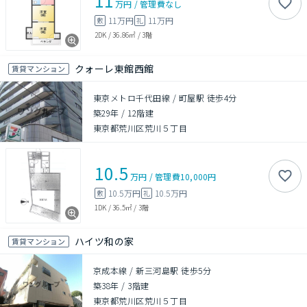
11
万円
/
管理費
なし
11万円
11万円
敷
礼
2DK
/
36.86㎡
/
3階
クォーレ東館西館
賃貸マンション
東京メトロ千代田線 / 町屋駅 徒歩4分
築29年
/
12階建
東京都荒川区荒川５丁目
10.5
万円
/
管理費
10,000円
10.5万円
10.5万円
敷
礼
1DK
/
36.5㎡
/
3階
ハイツ和の家
賃貸マンション
京成本線 / 新三河島駅 徒歩5分
築38年
/
3階建
東京都荒川区荒川５丁目