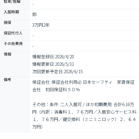
駐車/駐輪
-
入居時期
即
損保
3万円2年
保証代行人
-
その他費用
-
情報
情報登録日:
2026/4/20
情報更新日:
2026/5/31
次回更新予定日:
2026/6/15
備考
保証会社: 保証会社利用必 日本セーフティ　家賃保証
会社　初回保証料５０％

その他：条件: 二人入居可 / ほか初期費用: 合計6.16万
円（内訳：消毒料１．７６万円／入居安心サービス料
１．７６万円／鍵交換料（ミニミニロック）２．６４
万円）