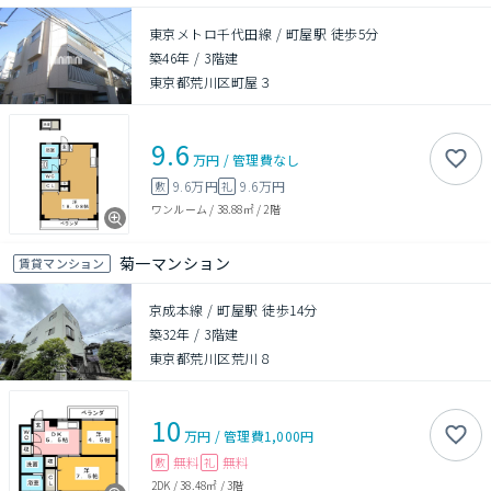
東京メトロ千代田線 / 町屋駅 徒歩5分
築46年
/
3階建
東京都荒川区町屋３
9.6
万円
/
管理費
なし
9.6万円
9.6万円
敷
礼
ワンルーム
/
38.88㎡
/
2階
菊一マンション
賃貸マンション
京成本線 / 町屋駅 徒歩14分
築32年
/
3階建
東京都荒川区荒川８
10
万円
/
管理費
1,000円
無料
無料
敷
礼
2DK
/
38.48㎡
/
3階