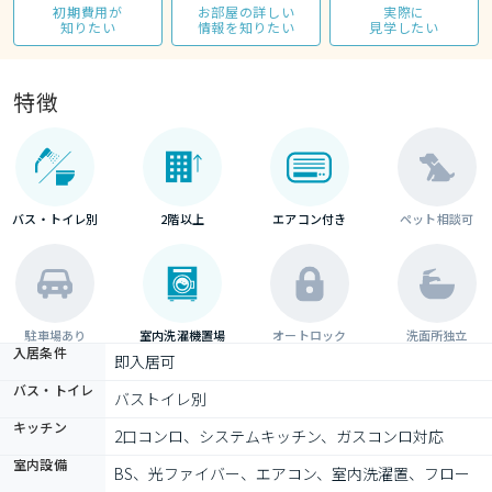
初期費用が
お部屋の詳しい
実際に
知りたい
情報を知りたい
見学したい
特徴
バス・トイレ別
2階以上
エアコン付き
ペット相談可
駐車場あり
室内洗濯機置場
オートロック
洗面所独立
入居条件
即入居可
バス・トイレ
バストイレ別
キッチン
2口コンロ、システムキッチン、ガスコンロ対応
室内設備
BS、光ファイバー、エアコン、室内洗濯置、フロー