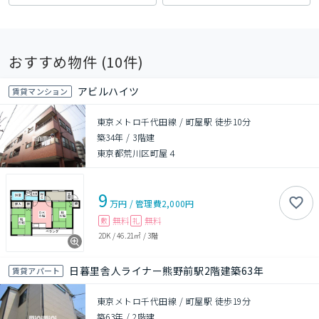
おすすめ物件 (
10
件)
アビルハイツ
賃貸マンション
東京メトロ千代田線 / 町屋駅 徒歩10分
築34年
/
3階建
東京都荒川区町屋４
9
万円
/
管理費
2,000円
無料
無料
敷
礼
2DK
/
46.21㎡
/
3階
日暮里舎人ライナー熊野前駅2階建築63年
賃貸アパート
東京メトロ千代田線 / 町屋駅 徒歩19分
築63年
/
2階建