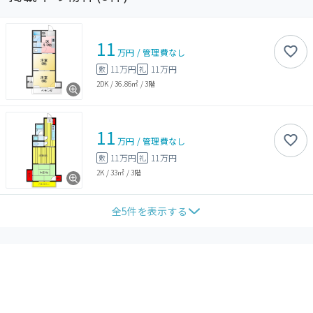
11
万円
/
管理費
なし
11万円
11万円
敷
礼
2DK
/
36.86㎡
/
3階
11
万円
/
管理費
なし
11万円
11万円
敷
礼
2K
/
33㎡
/
3階
全
5
件を表示する