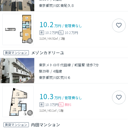
東京都荒川区東尾久８
10.2
万円
/
管理費
なし
10.2万円
10.2万円
敷
礼
1LDK
/
44.92㎡
/
2階
メゾンカドリーユ
賃貸マンション
東京メトロ千代田線 / 町屋駅 徒歩7分
築39年
/
4階建
東京都荒川区荒川６
10.3
万円
/
管理費
なし
10.3万円
無料
敷
礼
1LDK
/
40.1㎡
/
1階
内田マンション
賃貸マンション