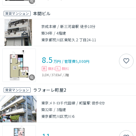
本間ビル
賃貸マンション
京成本線 / 新三河島駅 徒歩10分
築34年
/
4階建
東京都荒川区東尾久２丁目24-11
8.5
万円
/
管理費
5,000円
無料
無料
敷
礼
1LDK
/
37.83㎡
/
2階
ラフォーレ町屋2
賃貸マンション
東京メトロ千代田線 / 町屋駅 徒歩6分
築32年
/
3階建
東京都荒川区荒川６