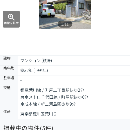
画像を拡大
1/11
建物
マンション (鉄骨)
築年数
築32年 (1994年)
駐車場
-
交通
都電荒川線 / 町屋二丁目駅
徒歩2分
東京メトロ千代田線 / 町屋駅
徒歩6分
京成本線 / 新三河島駅
徒歩9分
住所
東京都荒川区荒川６
掲載中の物件(
5
件)