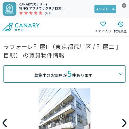
CANARY(カナリー)
物件をアプリでサクサク検索！
インストール
(4.8)
お気に入り
閲覧履歴
ラフォーレ町屋II（東京都荒川区 / 町屋二丁
目駅） の賃貸物件情報
5
募集中のお部屋が
件あります