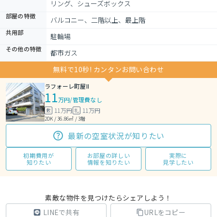
リング、シューズボックス
部屋の特徴
バルコニー、二階以上、最上階
共用部
駐輪場
その他の特徴
都市ガス
無料で10秒! カンタンお問い合わせ
ラフォーレ町屋II
11
万円
/
管理費なし
11万円
11万円
敷
礼
2DK / 36.86㎡ / 3階
最新の空室状況が知りたい
初期費用が
お部屋の詳しい
実際に
知りたい
情報を知りたい
見学したい
素敵な物件を見つけたらシェアしよう！
LINEで共有
URLをコピー