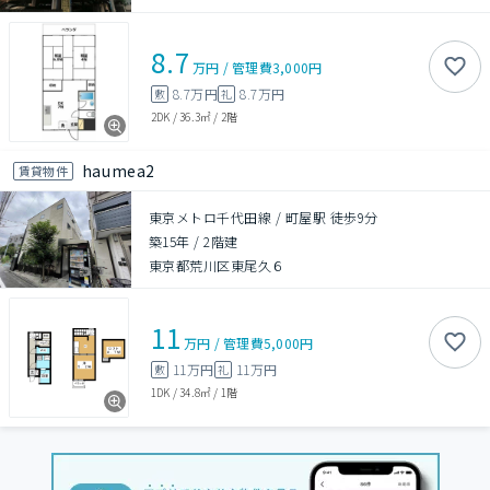
8.7
万円
/
管理費
3,000円
8.7万円
8.7万円
敷
礼
2DK
/
36.3㎡
/
2階
haumea2
賃貸物件
東京メトロ千代田線 / 町屋駅 徒歩9分
築15年
/
2階建
東京都荒川区東尾久６
11
万円
/
管理費
5,000円
11万円
11万円
敷
礼
1DK
/
34.8㎡
/
1階