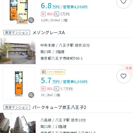
6.8
万円
/
管理費
4,000円
無料
5万円
敷
礼
1LDK
/
29.44㎡
/
2階
メゾングレースA
賃貸マンション
中央本線 / 八王子駅 徒歩18分
築23年
/
3階建
東京都八王子市緑町960-1
5.7
万円
/
管理費
6,000円
無料
5.7万円
敷
礼
1K
/
28㎡
/
1階
パークキューブ京王八王子2
賃貸マンション
八高線 / 八王子駅 徒歩10分
築21年
/
13階建
東京都八王子市明神町２丁目21-8