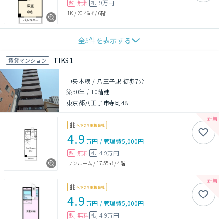
無料
9万円
敷
礼
1K
/
20.46㎡
/
6階
全
5
件を表示する
TIKS1
賃貸マンション
中央本線 / 八王子駅 徒歩7分
築30年
/
10階建
東京都八王子市寺町48
4.9
万円
/
管理費
5,000円
無料
4.9万円
敷
礼
ワンルーム
/
17.55㎡
/
4階
4.9
万円
/
管理費
5,000円
無料
4.9万円
敷
礼