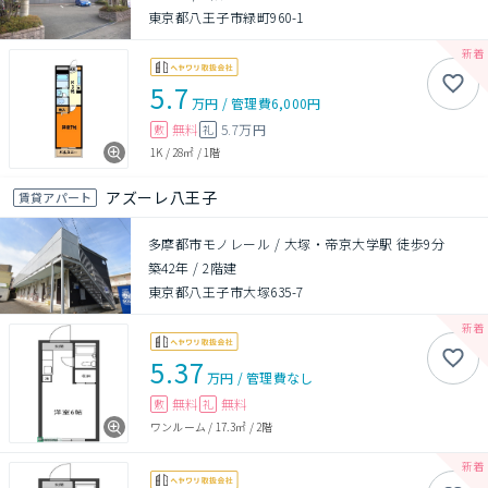
東京都八王子市緑町960-1
5.7
万円
/
管理費
6,000円
無料
5.7万円
敷
礼
1K
/
28㎡
/
1階
アズーレ八王子
賃貸アパート
多摩都市モノレール / 大塚・帝京大学駅 徒歩9分
築42年
/
2階建
東京都八王子市大塚635-7
5.37
万円
/
管理費
なし
無料
無料
敷
礼
ワンルーム
/
17.3㎡
/
2階