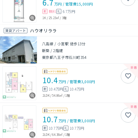
6.7
万円
/
管理費
15,000円
無料
6.7万円
敷
礼
1K
/
25.23㎡
/
3階
ハウオリララ
賃貸アパート
八高線 / 小宮駅 徒歩13分
新築
/
2階建
東京都八王子市石川町354
10.4
万円
/
管理費
3,000円
10.4万円
10.4万円
敷
礼
2LDK
/
54.86㎡
/
1階
10.7
万円
/
管理費
3,000円
10.7万円
10.7万円
敷
礼
2LDK
/
64.38㎡
/
1階