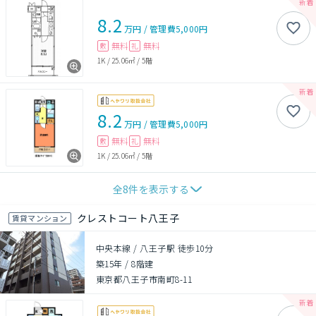
8.2
万円
/
管理費
5,000円
無料
無料
敷
礼
1K
/
25.06㎡
/
5階
8.2
万円
/
管理費
5,000円
無料
無料
敷
礼
1K
/
25.06㎡
/
5階
全
8
件を表示する
クレストコート八王子
賃貸マンション
中央本線 / 八王子駅 徒歩10分
築15年
/
8階建
東京都八王子市南町8-11