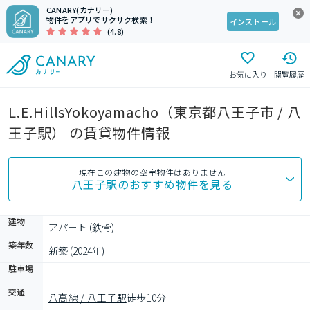
CANARY(カナリー)
物件をアプリでサクサク検索！
インストール
(4.8)
お気に入り
閲覧履歴
L.E.HillsYokoyamacho（東京都八王子市 / 八
王子駅） の賃貸物件情報
現在この建物の空室物件はありません
八王子駅
のおすすめ物件を見る
建物
アパート (鉄骨)
築年数
新築 (2024年)
駐車場
-
交通
八高線 / 八王子駅
徒歩10分