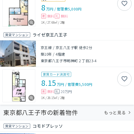
8
万円
/
管理費
5,000円
無料
無料
敷
礼
1K
/
27.68㎡
/
2階
ライゼ京王八王子
賃貸マンション
京王線 / 京王八王子駅 徒歩2分
築10年
/
4階建
東京都八王子市明神町２丁目23-4
家賃カード決済可
8.15
万円
/
管理費
5,500円
無料
20万円
敷
礼
1K
/
28.15㎡
/
2階
東京都八王子市の新着物件
もっと見る
コモドプレッソ
賃貸マンション