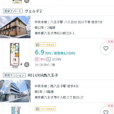
ヴェルデ2
賃貸アパート
中央本線 / 八王子駅 バス18分 石川下車 徒歩7分
築12年
/
2階建
東京都八王子市石川町219-1
6.9
万円
/
管理費
4,500円
無料
10万円
敷
礼
1K
/
26.08㎡
/
1階
RELUXIA西八王子
賃貸マンション
中央本線 / 西八王子駅 徒歩4分
築2年
/
5階建
東京都八王子市千人町２丁目18-17