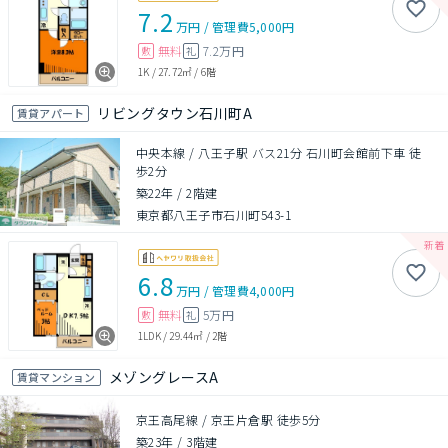
7.2
万円
/
管理費
5,000円
無料
7.2万円
敷
礼
1K
/
27.72㎡
/
6階
リビングタウン石川町A
賃貸アパート
中央本線 / 八王子駅 バス21分 石川町会館前下車 徒
歩2分
築22年
/
2階建
東京都八王子市石川町543-1
6.8
万円
/
管理費
4,000円
無料
5万円
敷
礼
1LDK
/
29.44㎡
/
2階
メゾングレースA
賃貸マンション
京王高尾線 / 京王片倉駅 徒歩5分
築23年
/
3階建