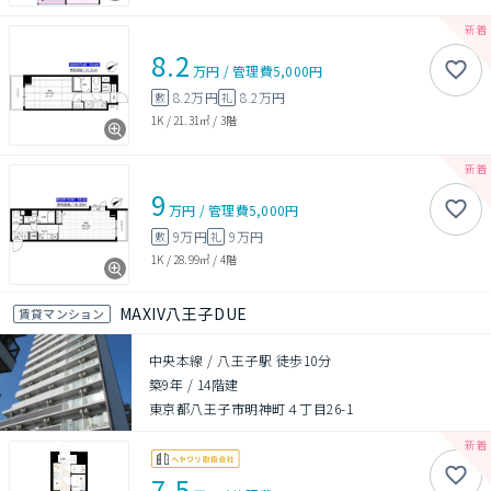
8.2
万円
/
管理費
5,000円
8.2万円
8.2万円
敷
礼
1K
/
21.31㎡
/
3階
9
万円
/
管理費
5,000円
9万円
9万円
敷
礼
1K
/
28.99㎡
/
4階
MAXIV八王子DUE
賃貸マンション
中央本線 / 八王子駅 徒歩10分
築9年
/
14階建
東京都八王子市明神町４丁目26-1
7.5