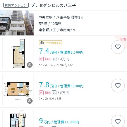
プレセダンヒルズ八王子
賃貸マンション
中央本線 / 八王子駅 徒歩8分
築9年
/
10階建
東京都八王子市南町5-9
7.4
万円
/
管理費
8,000円
無料
7.4万円
敷
礼
ワンルーム
/
21.58㎡
/
4階
7.8
万円
/
管理費
3,000円
無料
7.8万円
敷
礼
1K
/
20.46㎡
/
8階
9
万円
/
管理費
11,000円