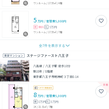
ワンルーム
/
17.55㎡
/
4階
5
万円
/
管理費
5,000円
無料
5万円
敷
礼
ワンルーム
/
17.55㎡
/
7階
全
7
件を表示する
ステージファースト八王子
賃貸マンション
八高線 / 八王子駅 徒歩10分
築18年
/
8階建
東京都八王子市明神町３丁目8-14
8
万円
/
管理費
5,000円
8万円
8万円
敷
礼
1K
/
21.31㎡
/
7階