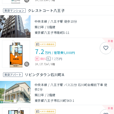
クレストコート八王子
賃貸マンション
中央本線 / 八王子駅 徒歩10分
築15年
/
8階建
東京都八王子市南町8-11
7.2
万円
/
管理費
5,000円
無料
7.2万円
敷
礼
1K
/
27.72㎡
/
6階
リビングタウン石川町A
賃貸アパート
中央本線 / 八王子駅 バス21分 石川町会館前下車 徒
歩2分
築22年
/
2階建
東京都八王子市石川町543-1