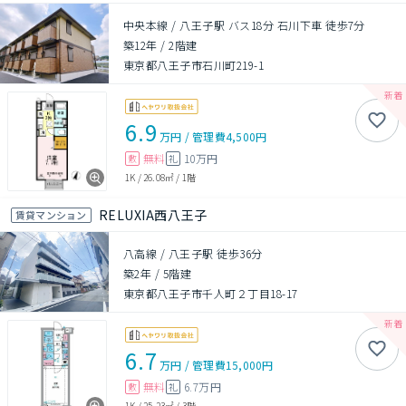
中央本線 / 八王子駅 バス18分 石川下車 徒歩7分
築12年
/
2階建
東京都八王子市石川町219-1
6.9
万円
/
管理費
4,500円
無料
10万円
敷
礼
1K
/
26.08㎡
/
1階
RELUXIA西八王子
賃貸マンション
八高線 / 八王子駅 徒歩36分
築2年
/
5階建
東京都八王子市千人町２丁目18-17
6.7
万円
/
管理費
15,000円
無料
6.7万円
敷
礼
1K
/
25.23㎡
/
3階