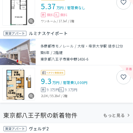
5.37
万円
/
管理費
なし
無料
無料
敷
礼
ワンルーム
/
17.3㎡
/
1階
ルミナスケイポート
賃貸アパート
多摩都市モノレール / 大塚・帝京大学駅 徒歩12分
築6年
/
2階建
東京都八王子市東中野1486-6
9.3
万円
/
管理費
3,000円
9.3万円
9.3万円
敷
礼
2LDK
/
55.28㎡
/
2階
東京都八王子駅の新着物件
もっと見る
ヴェルデ2
賃貸アパート