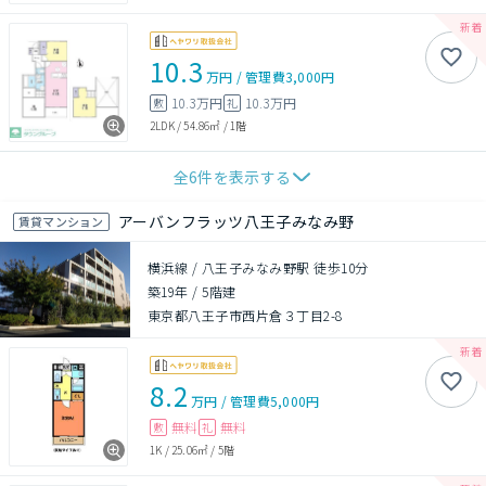
10.3
万円
/
管理費
3,000円
10.3万円
10.3万円
敷
礼
2LDK
/
54.86㎡
/
1階
全
6
件を表示する
アーバンフラッツ八王子みなみ野
賃貸マンション
横浜線 / 八王子みなみ野駅 徒歩10分
築19年
/
5階建
東京都八王子市西片倉３丁目2-8
8.2
万円
/
管理費
5,000円
無料
無料
敷
礼
1K
/
25.06㎡
/
5階