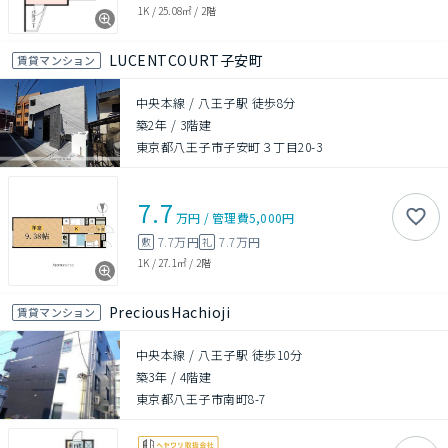
1K
/
25.08㎡
/
2階
LUCENTCOURT子安町
賃貸マンション
中央本線 / 八王子駅 徒歩8分
築2年
/
3階建
東京都八王子市子安町３丁目20-3
7.7
万円
/
管理費
5,000円
7.7万円
7.7万円
敷
礼
1K
/
27.1㎡
/
2階
PreciousHachioji
賃貸マンション
中央本線 / 八王子駅 徒歩10分
築3年
/
4階建
東京都八王子市南町8-7