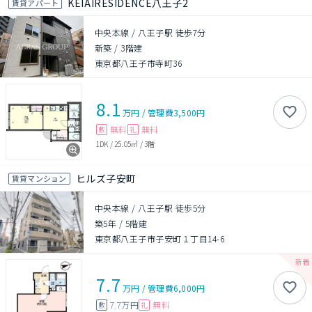
KEIAIRESIDENCE八王子2
賃貸アパート
中央本線 / 八王子駅 徒歩7分
新築
/
3階建
東京都八王子市寺町36
8.1
万円
/
管理費
3,500円
無料
無料
敷
礼
1DK
/
25.05㎡
/
3階
ヒルズ子安町
賃貸マンション
中央本線 / 八王子駅 徒歩5分
築5年
/
5階建
東京都八王子市子安町１丁目14-6
7.7
万円
/
管理費
6,000円
7.7万円
無料
敷
礼