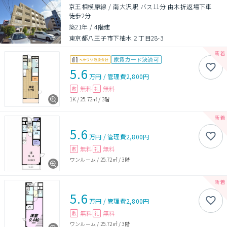
京王相模原線 / 南大沢駅 バス11分 由木折返場下車
徒歩2分
築21年
/
4階建
東京都八王子市下柚木２丁目28-3
家賃カード決済可
5.6
万円
/
管理費
2,800円
無料
無料
敷
礼
1K
/
25.72㎡
/
3階
5.6
万円
/
管理費
2,800円
無料
無料
敷
礼
ワンルーム
/
25.72㎡
/
3階
5.6
万円
/
管理費
2,800円
無料
無料
敷
礼
ワンルーム
/
25.72㎡
/
3階