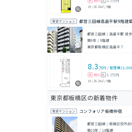
無料
8.3万円
敷
礼
1K
/
26.24㎡
/
9階
都営三田線高島平駅9階建築
賃貸マンション
都営三田線 / 高島平駅 徒歩
築9年
/
9階建
東京都板橋区高島平７
8.3
万円
/
管理費
15,00
無料
8.3万円
敷
礼
1K
/
26.24㎡
/
9階
東京都板橋区の新着物件
コンフォリア板橋仲宿
賃貸マンション
都営三田線 / 板橋区役所前
築20年
/
14階建