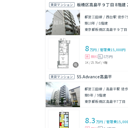
板橋区高島平９丁目 8階建 2
賃貸マンション
都営三田線 / 西台駅 徒歩7
築10年
/
8階建
東京都板橋区高島平９丁目
8
万円
/
管理費
15,000円
無料
8万円
敷
礼
1K
/
25.76㎡
/
4階
SS.Advance高島平
賃貸マンション
都営三田線 / 高島平駅 徒歩
築9年
/
9階建
東京都板橋区高島平7丁目
8.3
万円
/
管理費
15,00