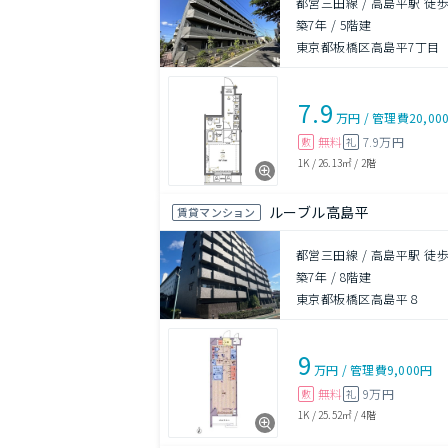
都営三田線 / 高島平駅 徒歩
築7年
/
5階建
東京都板橋区高島平7丁目
7.9
万円
/
管理費
20,00
無料
7.9万円
敷
礼
1K
/
26.13㎡
/
2階
ルーブル高島平
賃貸マンション
都営三田線 / 高島平駅 徒歩
築7年
/
8階建
東京都板橋区高島平８
9
万円
/
管理費
9,000円
無料
9万円
敷
礼
1K
/
25.52㎡
/
4階