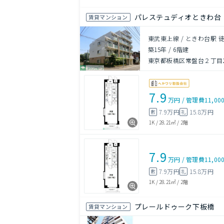
パレステュディオときわ台
賃貸マンション
東武東上線 / ときわ台駅 
築15年
/
6階建
東京都板橋区常盤台２丁目23
7.9
万円
/
管理費
11,00
7.9万円
15.8万円
敷
礼
1K
/
28.21㎡
/
2階
7.9
万円
/
管理費
11,00
7.9万円
15.8万円
敷
礼
1K
/
28.21㎡
/
2階
プレールドゥーク下板橋
賃貸マンション