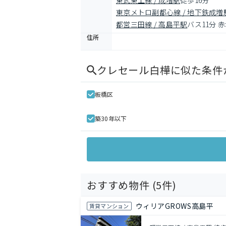
東武東上線 / 成増駅
徒歩16分
東京メトロ副都心線 / 地下鉄成増
都営三田線 / 高島平駅
バス11分 
住所
クレセール白樺
に似た条件
板橋区
築30年以下
おすすめ物件 (
5
件)
ウィリアGROWS高島平
賃貸マンション