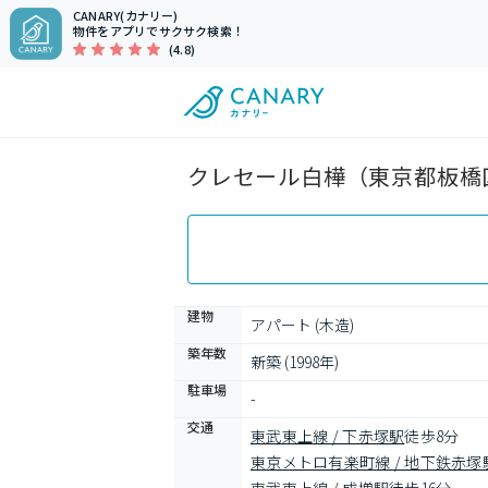
CANARY(カナリー)
物件をアプリでサクサク検索！
(4.8)
クレセール白樺（東京都板橋区
建物
アパート (木造)
築年数
新築 (1998年)
駐車場
-
交通
東武東上線 / 下赤塚駅
徒歩8分
東京メトロ有楽町線 / 地下鉄赤塚