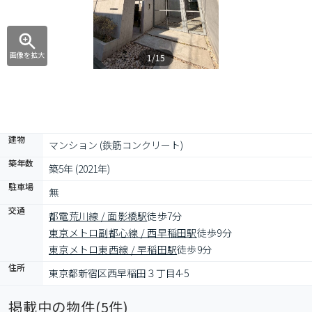
画像を拡大
1/15
建物
マンション (鉄筋コンクリート)
築年数
築5年 (2021年)
駐車場
無
交通
都電荒川線 / 面影橋駅
徒歩7分
東京メトロ副都心線 / 西早稲田駅
徒歩9分
東京メトロ東西線 / 早稲田駅
徒歩9分
住所
東京都新宿区西早稲田３丁目4-5
掲載中の物件(
5
件)