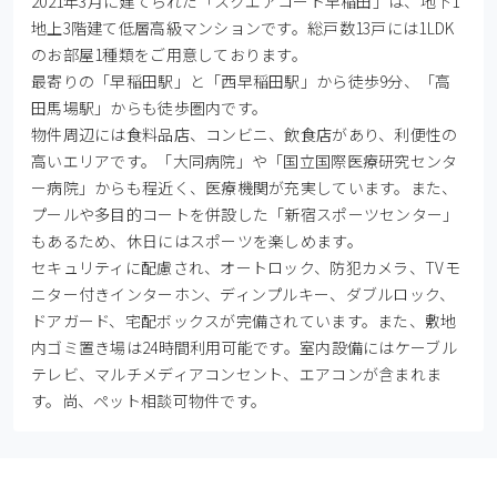
2021年3月に建てられた「スクエアコート早稲田」は、地下1
地上3階建て低層高級マンションです。総戸数13戸には1LDK
のお部屋1種類をご用意しております。

最寄りの「早稲田駅」と「西早稲田駅」から徒歩9分、「高
田馬場駅」からも徒歩圏内です。

物件周辺には食料品店、コンビニ、飲食店があり、利便性の
高いエリアです。「大同病院」や「国立国際医療研究センタ
ー病院」からも程近く、医療機関が充実しています。また、
プールや多目的コートを併設した「新宿スポーツセンター」
もあるため、休日にはスポーツを楽しめます。

セキュリティに配慮され、オートロック、防犯カメラ、TVモ
ニター付きインターホン、ディンプルキー、ダブルロック、
ドアガード、宅配ボックスが完備されています。また、敷地
内ゴミ置き場は24時間利用可能です。室内設備にはケーブル
テレビ、マルチメディアコンセント、エアコンが含まれま
す。尚、ペット相談可物件です。