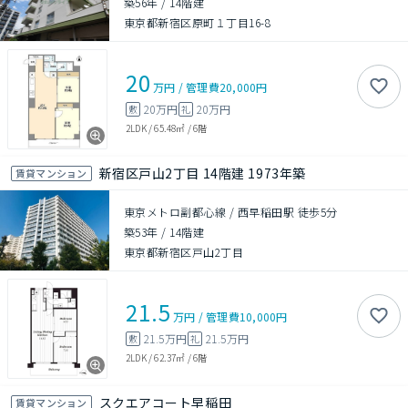
築56年
/
14階建
東京都新宿区原町１丁目16-8
20
万円
/
管理費
20,000円
20万円
20万円
敷
礼
2LDK
/
65.48㎡
/
6階
新宿区戸山2丁目 14階建 1973年築
賃貸マンション
東京メトロ副都心線 / 西早稲田駅 徒歩5分
築53年
/
14階建
東京都新宿区戸山2丁目
21.5
万円
/
管理費
10,000円
21.5万円
21.5万円
敷
礼
2LDK
/
62.37㎡
/
6階
スクエアコート早稲田
賃貸マンション