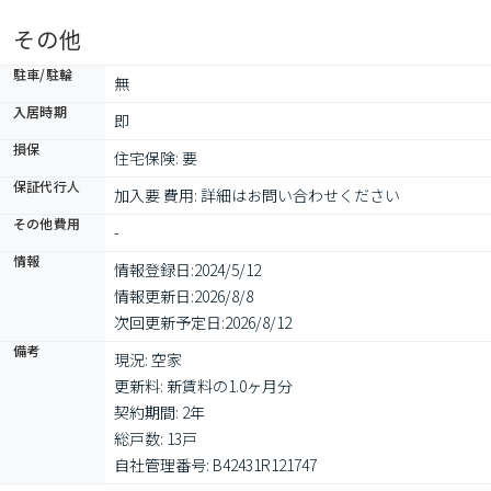
その他
駐車/駐輪
無
入居時期
即
損保
住宅保険: 要
保証代行人
加入要 費用: 詳細はお問い合わせください
その他費用
-
情報
情報登録日:
2024/5/12
情報更新日:
2026/8/8
次回更新予定日:
2026/8/12
備考
現況: 空家

更新料: 新賃料の1.0ヶ月分

契約期間: 2年

総戸数: 13戸

自社管理番号: B42431R121747