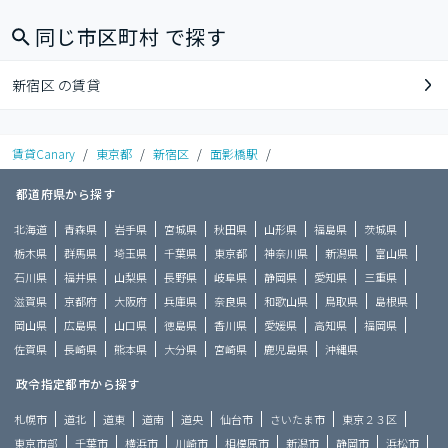
同じ市区町村 で探す
新宿区 の賃貸
賃貸Canary
/
東京都
/
新宿区
/
面影橋駅
/
都道府県から探す
北海道
青森県
岩手県
宮城県
秋田県
山形県
福島県
茨城県
栃木県
群馬県
埼玉県
千葉県
東京都
神奈川県
新潟県
富山県
石川県
福井県
山梨県
長野県
岐阜県
静岡県
愛知県
三重県
滋賀県
京都府
大阪府
兵庫県
奈良県
和歌山県
鳥取県
島根県
岡山県
広島県
山口県
徳島県
香川県
愛媛県
高知県
福岡県
佐賀県
長崎県
熊本県
大分県
宮崎県
鹿児島県
沖縄県
政令指定都市から探す
札幌市
道北
道東
道南
道央
仙台市
さいたま市
東京２３区
東京市部
千葉市
横浜市
川崎市
相模原市
新潟市
静岡市
浜松市