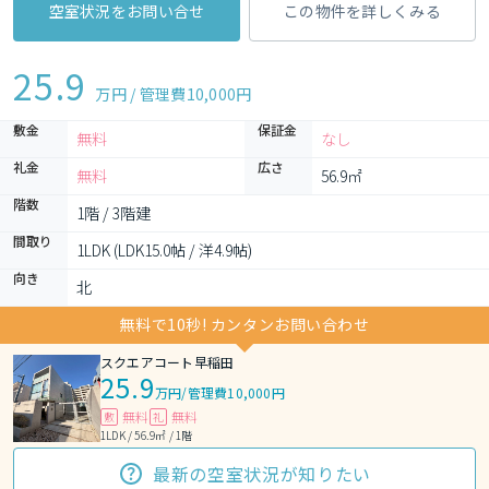
空室状況をお問い合せ
この物件を詳しくみる
25.9
万円 / 管理費
10,000円
敷金
保証金
無料
なし
礼金
広さ
無料
56.9㎡
階数
1階 / 3階建
間取り
1LDK (LDK15.0帖 / 洋4.9帖)
向き
北
無料で10秒! カンタンお問い合わせ
スクエアコート早稲田
25.9
万円
/
管理費10,000円
無料
無料
敷
礼
1LDK / 56.9㎡ / 1階
最新の空室状況が知りたい