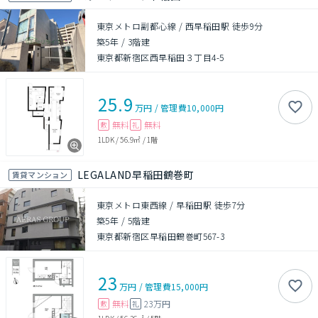
東京メトロ副都心線 / 西早稲田駅 徒歩9分
築5年
/
3階建
東京都新宿区西早稲田３丁目4-5
25.9
万円
/
管理費
10,000円
無料
無料
敷
礼
1LDK
/
56.9㎡
/
1階
LEGALAND早稲田鶴巻町
賃貸マンション
東京メトロ東西線 / 早稲田駅 徒歩7分
築5年
/
5階建
東京都新宿区早稲田鶴巻町567-3
23
万円
/
管理費
15,000円
無料
23万円
敷
礼