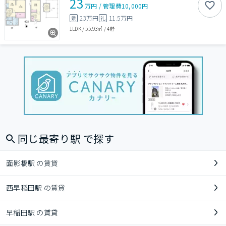
23
万円
/
管理費
10,000円
23万円
11.5万円
敷
礼
1LDK
/
55.93㎡
/
4階
同じ最寄り駅 で探す
面影橋駅 の賃貸
西早稲田駅 の賃貸
早稲田駅 の賃貸