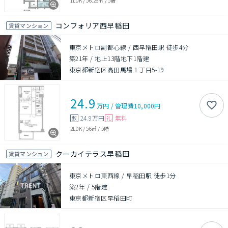
1LDK
/
56.26㎡
/
5階
コンフォリア西早稲田
賃貸マンション
東京メトロ副都心線 / 西早稲田駅 徒歩4分
築21年
/
地上13階地下1階建
東京都新宿区高田馬場１丁目5-19
24.9
万円
/
管理費
10,000円
24.9万円
無料
敷
礼
2LDK
/
56㎡
/
5階
クーカイテラス早稲田
賃貸マンション
東京メトロ東西線 / 早稲田駅 徒歩1分
築2年
/
5階建
東京都新宿区早稲田町