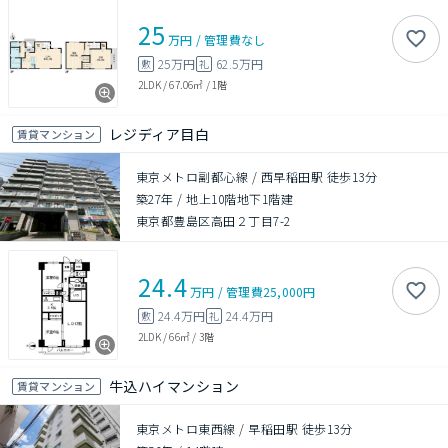
25
万円
/
管理費
なし
25万円
62.5万円
敷
礼
2LDK
/
67.06㎡
/
1階
レジディア目白
賃貸マンション
東京メトロ副都心線 / 西早稲田駅 徒歩13分
築27年
/
地上10階地下1階建
東京都豊島区高田２丁目7-2
24.4
万円
/
管理費
25,000円
24.4万円
24.4万円
敷
礼
2LDK
/
66㎡
/
3階
牛込ハイマンション
賃貸マンション
東京メトロ東西線 / 早稲田駅 徒歩13分