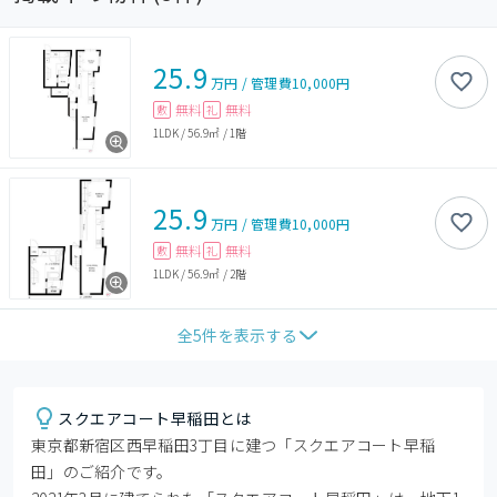
25.9
万円
/
管理費
10,000円
無料
無料
敷
礼
1LDK
/
56.9㎡
/
1階
25.9
万円
/
管理費
10,000円
無料
無料
敷
礼
1LDK
/
56.9㎡
/
2階
全
5
件を表示する
スクエアコート早稲田とは
東京都新宿区西早稲田3丁目に建つ「スクエアコート早稲
田」のご紹介です。
