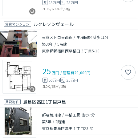
25万円
25万円
敷
礼
3LDK
/
69.34㎡
/
3階
ルクレソンヴェール
賃貸マンション
東京メトロ東西線 / 早稲田駅 徒歩11分
築30年
/
5階建
東京都新宿区西早稲田３丁目5-10
25
万円
/
管理費
20,000円
50万円
25万円
敷
礼
2LDK
/
68㎡
/
5階
豊島区高田1丁目戸建
賃貸物件
都電荒川線 / 早稲田駅 徒歩7分
築5年
/
2階建
東京都豊島区高田１丁目23-30