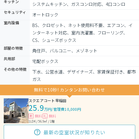
キッチン
システムキッチン、ガスコンロ対応、4口コンロ
セキュリティ
オートロック
室内設備
BS、クロゼット、ネット使用料不要、エアコン、イ
ンターネット対応、室内洗濯置、フローリング、
CS、シューズボックス
部屋の特徴
角住戸、バルコニー、メゾネット
共用部
宅配ボックス
その他の特徴
下水、公営水道、デザイナーズ、家賃保証付き、都市
ガス
無料で10秒! カンタンお問い合わせ
スクエアコート早稲田
25.9
万円
/
管理費10,000円
無料
無料
敷
礼
1LDK / 56.9㎡ / 1階
最新の空室状況が知りたい