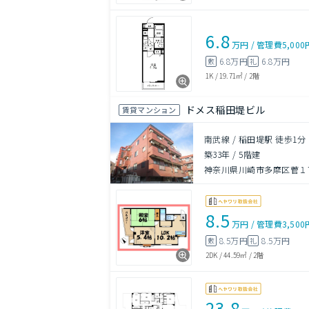
6.8
万円
/
管理費
5,000
6.8万円
6.8万円
敷
礼
1K
/
19.71㎡
/
2階
ドメス稲田堤ビル
賃貸マンション
南武線 / 稲田堤駅 徒歩1分
築33年
/
5階建
神奈川県川崎市多摩区菅１丁
8.5
万円
/
管理費
3,500
8.5万円
8.5万円
敷
礼
2DK
/
44.59㎡
/
2階
23.8