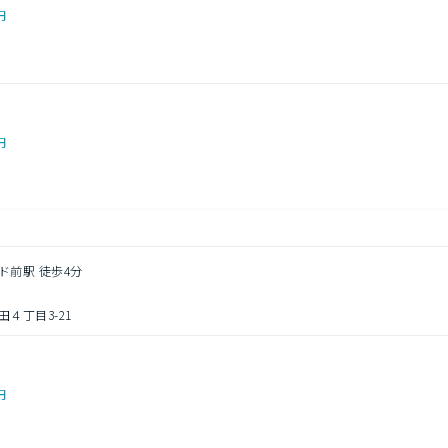
円
円
ド前駅 徒歩4分
４丁目3-21
円