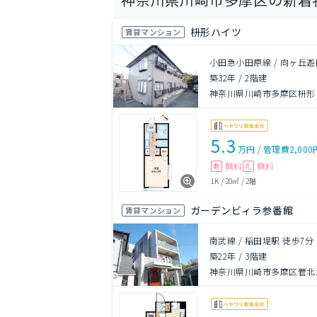
枡形ハイツ
賃貸マンション
小田急小田原線 / 向ヶ丘遊
築32年
/
2階建
神奈川県川崎市多摩区枡形２
5.3
万円
/
管理費
2,000
無料
無料
敷
礼
1K
/
20㎡
/
2階
ガーデンビィラ参番館
賃貸マンション
南武線 / 稲田堤駅 徒歩7分
築22年
/
3階建
神奈川県川崎市多摩区菅北浦