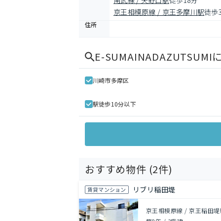
南武線 / 矢野口駅
徒歩18分
京王相模原線 / 京王多摩川駅
徒歩
住所
E-SUMAINADAZUTSUMI
川崎市多摩区
駅徒歩10分以下
おすすめ物件 (
2
件)
リブリ稲田堤
賃貸マンション
京王相模原線 / 京王稲田堤