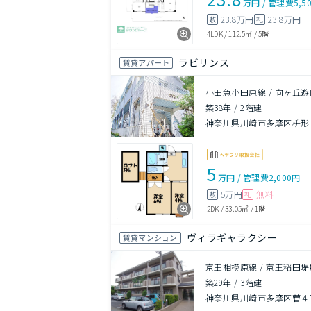
万円
/
管理費
5,5
23.8万円
23.8万円
敷
礼
4LDK
/
112.5㎡
/
5階
ラビリンス
賃貸アパート
小田急小田原線 / 向ヶ丘遊
築38年
/
2階建
神奈川県川崎市多摩区枡形２
5
万円
/
管理費
2,000円
5万円
無料
敷
礼
2DK
/
33.05㎡
/
1階
ヴィラギャラクシー
賃貸マンション
京王相模原線 / 京王稲田堤
築29年
/
3階建
神奈川県川崎市多摩区菅４丁目