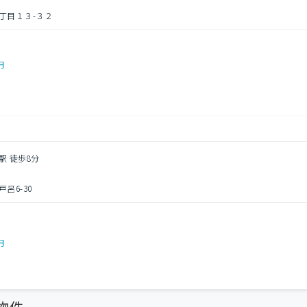
丁目１３-３２
円
駅 徒歩8分
呂6-30
円
物件