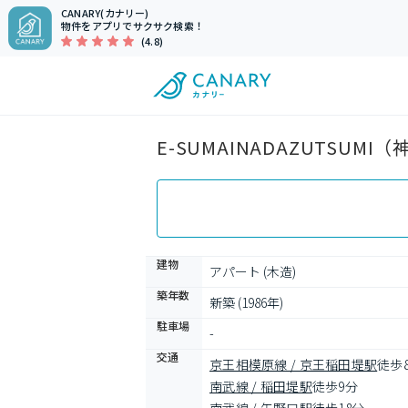
CANARY(カナリー)
物件をアプリでサクサク検索！
(4.8)
E-SUMAINADAZUTSU
建物
アパート (木造)
築年数
新築 (1986年)
駐車場
-
交通
京王相模原線 / 京王稲田堤駅
徒歩
南武線 / 稲田堤駅
徒歩9分