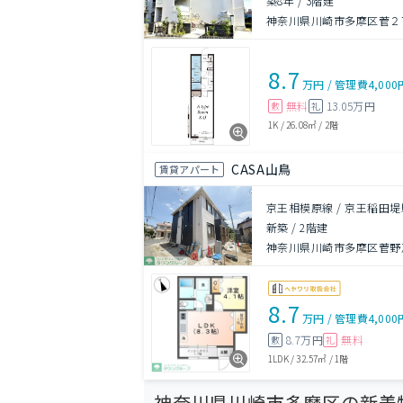
築8年
/
3階建
神奈川県川崎市多摩区菅２
8.7
万円
/
管理費
4,000
無料
13.05万円
敷
礼
1K
/
26.08㎡
/
2階
CASA山鳥
賃貸アパート
京王相模原線 / 京王稲田堤
新築
/
2階建
神奈川県川崎市多摩区菅野戸
8.7
万円
/
管理費
4,000
8.7万円
無料
敷
礼
1LDK
/
32.57㎡
/
1階
神奈川県川崎市多摩区の新着