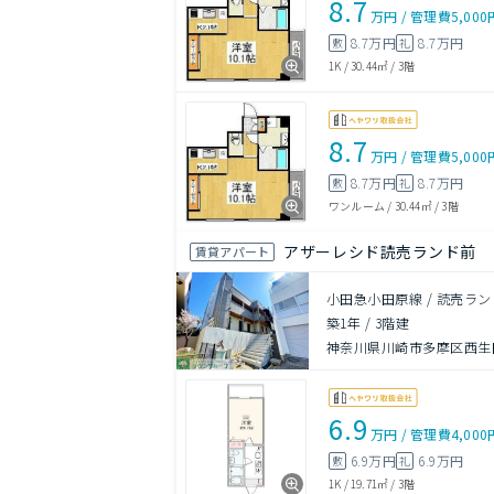
8.7
万円
/
管理費
5,000
8.7万円
8.7万円
敷
礼
1K
/
30.44㎡
/
3階
8.7
万円
/
管理費
5,000
8.7万円
8.7万円
敷
礼
ワンルーム
/
30.44㎡
/
3階
アザーレシド読売ランド前
賃貸アパート
小田急小田原線 / 読売ラン
築1年
/
3階建
神奈川県川崎市多摩区西生田
6.9
万円
/
管理費
4,000
6.9万円
6.9万円
敷
礼
1K
/
19.71㎡
/
3階