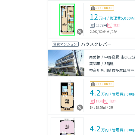
12
万円
/
管理費
5,000円
12万円
無料
敷
礼
2LDK
/
60.64㎡
/
1階
ハウスクレバー
賃貸マンション
南武線 / 中野島駅 徒歩12
築33年
/
3階建
神奈川県川崎市多摩区登戸34
4.2
万円
/
管理費
3,000
無料
無料
敷
礼
1K
/
18.58㎡
/
2階
4.2
万円
/
管理費
3,000