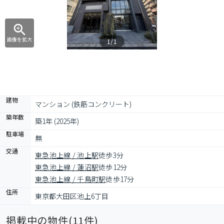
画像を拡大
1/1
建物
マンション (鉄筋コンクリート)
築年数
築1年 (2025年)
駐車場
無
交通
東急池上線 / 池上駅
徒歩3分
東急池上線 / 蓮沼駅
徒歩12分
東急池上線 / 千鳥町駅
徒歩17分
住所
東京都大田区池上6丁目
掲載中の物件(
11
件)