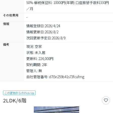
50% 継続保証料: 10000円(年額) 口座振替手数料330円
／月
その他費用
-
情報
情報登録日:
2026/4/24
情報更新日:
2026/8/2
次回更新予定日:
2026/8/9
備考
現況: 空家

状態: 未入居

更新料: 224,000円

契約期間: 2年

管理人: 無

自社管理番号: d7l5n259b41s73fcufmg
この建物からのPick Up
2LDK/6階