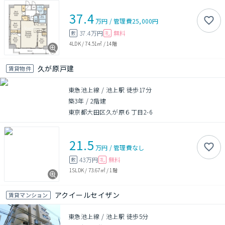
37.4
万円
/
管理費
25,000円
37.4万円
無料
敷
礼
4LDK
/
74.51㎡
/
14階
久が原戸建
賃貸物件
東急池上線 / 池上駅 徒歩17分
築3年
/
2階建
東京都大田区久が原６丁目2-6
21.5
万円
/
管理費
なし
43万円
無料
敷
礼
1SLDK
/
73.67㎡
/
1階
アクイールセイザン
賃貸マンション
東急池上線 / 池上駅 徒歩5分