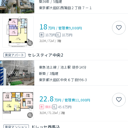
築36年
/
5階建
東京都大田区西蒲田２丁目７－１
18
万円
/
管理費
9,000円
18万円
18万円
敷
礼
2LDK
/
72㎡
/
3階
セレスティア中央2
賃貸アパート
東急池上線 / 池上駅 徒歩14分
新築
/
3階建
東京都大田区中央６丁目996-3
22.8
万円
/
管理費
11,000円
無料
45.6万円
敷
礼
3LDK
/
71.23㎡
/
2階
ドレッセ西馬込
賃貸マンション