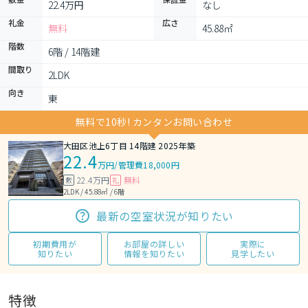
22.4万円
なし
礼金
広さ
無料
45.88㎡
階数
6階 / 14階建
間取り
2LDK 
向き
東
無料で10秒! カンタンお問い合わせ
大田区池上6丁目 14階建 2025年築
22.4
万円
/
管理費18,000円
22.4万円
無料
敷
礼
2LDK / 45.88㎡ / 6階
最新の空室状況が知りたい
初期費用が
お部屋の詳しい
実際に
知りたい
情報を知りたい
見学したい
特徴