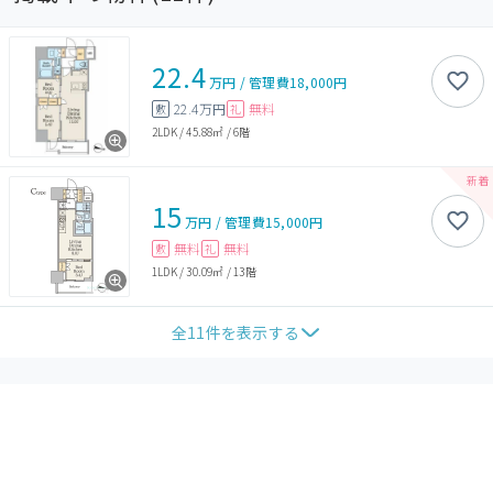
22.4
万円
/
管理費
18,000円
22.4万円
無料
敷
礼
2LDK
/
45.88㎡
/
6階
15
万円
/
管理費
15,000円
無料
無料
敷
礼
1LDK
/
30.09㎡
/
13階
全
11
件を表示する