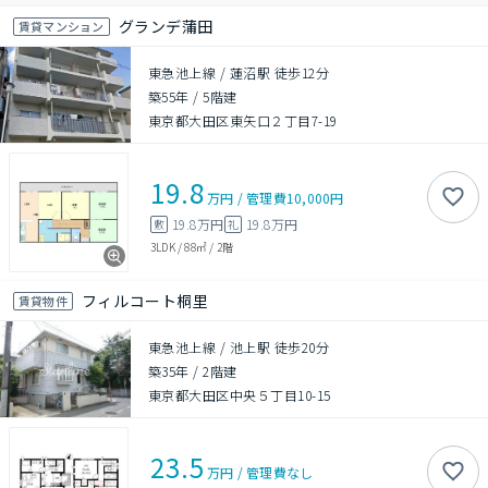
グランデ蒲田
賃貸マンション
東急池上線 / 蓮沼駅 徒歩12分
築55年
/
5階建
東京都大田区東矢口２丁目7-19
19.8
万円
/
管理費
10,000円
19.8万円
19.8万円
敷
礼
3LDK
/
88㎡
/
2階
フィルコート桐里
賃貸物件
東急池上線 / 池上駅 徒歩20分
築35年
/
2階建
東京都大田区中央５丁目10-15
23.5
万円
/
管理費
なし