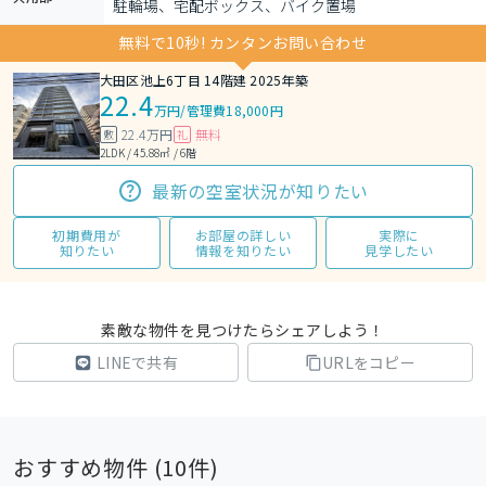
駐輪場、宅配ボックス、バイク置場
無料で10秒! カンタンお問い合わせ
大田区池上6丁目 14階建 2025年築
22.4
万円
/
管理費18,000円
22.4万円
無料
敷
礼
2LDK / 45.88㎡ / 6階
最新の空室状況が知りたい
初期費用が
お部屋の詳しい
実際に
知りたい
情報を知りたい
見学したい
素敵な物件を見つけたらシェアしよう！
LINEで共有
URLをコピー
おすすめ物件 (
10
件)