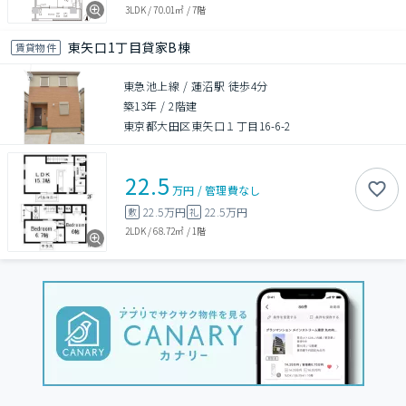
3LDK
/
70.01㎡
/
7階
東矢口1丁目貸家B棟
賃貸物件
東急池上線 / 蓮沼駅 徒歩4分
築13年
/
2階建
東京都大田区東矢口１丁目16-6-2
22.5
万円
/
管理費
なし
22.5万円
22.5万円
敷
礼
2LDK
/
68.72㎡
/
1階