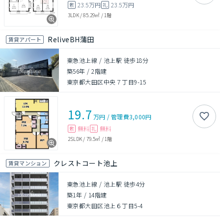
23.5万円
23.5万円
敷
礼
3LDK
/
85.29㎡
/
1階
ReliveBH蒲田
賃貸アパート
東急池上線 / 池上駅 徒歩18分
築56年
/
2階建
東京都大田区中央７丁目9-15
19.7
万円
/
管理費
3,000円
無料
無料
敷
礼
2SLDK
/
79.5㎡
/
1階
クレストコート池上
賃貸マンション
東急池上線 / 池上駅 徒歩4分
築1年
/
14階建
東京都大田区池上６丁目5-4