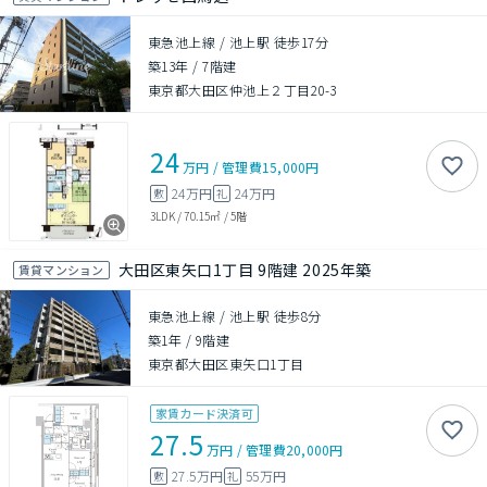
東急池上線 / 池上駅 徒歩17分
築13年
/
7階建
東京都大田区仲池上２丁目20-3
24
万円
/
管理費
15,000円
24万円
24万円
敷
礼
3LDK
/
70.15㎡
/
5階
大田区東矢口1丁目 9階建 2025年築
賃貸マンション
東急池上線 / 池上駅 徒歩8分
築1年
/
9階建
東京都大田区東矢口1丁目
家賃カード決済可
27.5
万円
/
管理費
20,000円
27.5万円
55万円
敷
礼