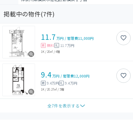
掲載中の物件(
7
件)
11.7
万円
/
管理費
11,000円
無料
11.7万円
敷
礼
1K
/
20㎡
/
4階
9.4
万円
/
管理費
12,000円
9.4万円
9.4万円
敷
礼
1K
/
20.27㎡
/
5階
全
7
件を表示する