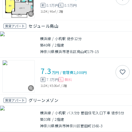
8.5万円
8.5万円
敷
礼
1LDK
/
46㎡
/
2階
セジュール鳥山
賃貸アパート
横浜線 / 小机駅 徒歩12分
築40年
/
2階建
神奈川県横浜市港北区鳥山町179-15
7.3
万円
/
管理費
2,000円
7.3万円
無料
敷
礼
1LDK
/
45.06㎡
/
1階
グリーンメゾン
賃貸アパート
横浜線 / 小机駅 バス5分 菅田住宅入口下車 徒歩5分
築33年
/
2階建
神奈川県横浜市神奈川区菅田町1568-3