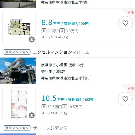
神奈川県横浜市港北区岸根町
8.8
万円
/
管理費
2,000円
8.8万円
8.8万円
敷
礼
2LDK
/
53.93㎡
/
1階
エクセルマンションマロニエ
賃貸マンション
横浜線 / 小机駅 徒歩16分
築34年
/
3階建
神奈川県横浜市港北区小机町
10.5
万円
/
管理費
5,000円
10.5万円
10.5万円
敷
礼
2LDK
/
51.8㎡
/
1階
サニーレジデンス
賃貸マンション