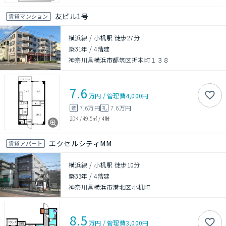
友ビル1号
賃貸マンション
横浜線 / 小机駅 徒歩27分
築31年
/
4階建
神奈川県横浜市都筑区折本町１３８
7.6
万円
/
管理費
4,000円
7.6万円
7.6万円
敷
礼
2DK
/
49.5㎡
/
4階
エクセルシティMM
賃貸アパート
横浜線 / 小机駅 徒歩10分
築33年
/
4階建
神奈川県横浜市港北区小机町
8.5
万円
/
管理費
3,000円