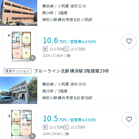
横浜線 / 小机駅 徒歩22分
築14年
/
3階建
神奈川県横浜市港北区小机町
10.6
万円
/
管理費
4,000円
10.6万円
10.6万円
敷
礼
2LDK
/
51.66㎡
/
3階
ブルーライン北新横浜駅3階建築29年
賃貸マンション
横浜線 / 小机駅 徒歩30分
築28年
/
3階建
神奈川県横浜市港北区新羽町
10.5
万円
/
管理費
4,000円
10.5万円
10.5万円
敷
礼
2LDK
/
50.9㎡
/
2階