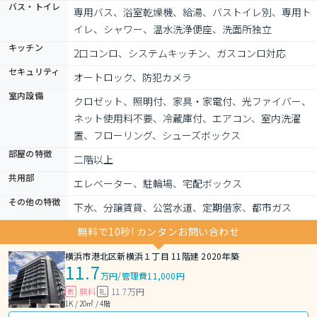
バス・トイレ
専用バス、浴室乾燥機、給湯、バストイレ別、専用ト
イレ、シャワー、温水洗浄便座、洗面所独立
キッチン
2口コンロ、システムキッチン、ガスコンロ対応
セキュリティ
オートロック、防犯カメラ
室内設備
クロゼット、照明付、家具・家電付、光ファイバー、
ネット使用料不要、冷蔵庫付、エアコン、室内洗濯
置、フローリング、シューズボックス
部屋の特徴
二階以上
共用部
エレベーター、駐輪場、宅配ボックス
その他の特徴
下水、分譲賃貸、公営水道、定期借家、都市ガス
無料で10秒! カンタンお問い合わせ
横浜市港北区新横浜１丁目 11階建 2020年築
11.7
万円
/
管理費11,000円
無料
11.7万円
敷
礼
1K / 20㎡ / 4階