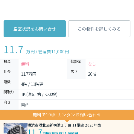
空室状況をお問い合せ
この物件を詳しくみる
11.7
万円 / 管理費
11,000円
敷金
保証金
無料
なし
礼金
広さ
11.7万円
20㎡
階数
4階 / 11階建
間取り
1K (洋6.1帖 / K2.0帖)
向き
南西
無料で10秒! カンタンお問い合わせ
横浜市港北区新横浜１丁目 11階建 2020年築
11.7
万円
/
管理費11,000円