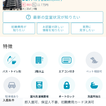
無料
11.7万円
敷
礼
1K / 20㎡ / 4階
最新の空室状況が知りたい
初期費用が
お部屋の詳しい
実際に
知りたい
情報を知りたい
見学したい
特徴
バス・トイレ別
2階以上
エアコン付き
ペット相談可
駐車場あり
室内洗濯機置場
オートロック
洗面所独立
入居条件
即入居可、保証人不要、初期費用カード決済可