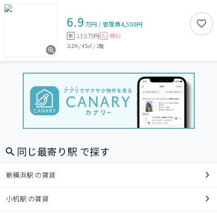
6.9
万円
/
管理費
4,500円
13.8万円
無料
敷
礼
2LDK
/
45㎡
/
2階
同じ最寄り駅 で探す
新横浜駅 の賃貸
小机駅 の賃貸