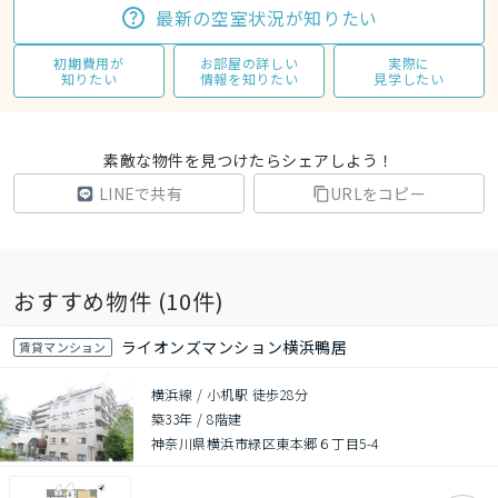
最新の空室状況が知りたい
初期費用が
お部屋の詳しい
実際に
知りたい
情報を知りたい
見学したい
素敵な物件を見つけたらシェアしよう！
LINEで共有
URLをコピー
おすすめ物件 (
10
件)
ライオンズマンション横浜鴨居
賃貸マンション
横浜線 / 小机駅 徒歩28分
築33年
/
8階建
神奈川県横浜市緑区東本郷６丁目5-4