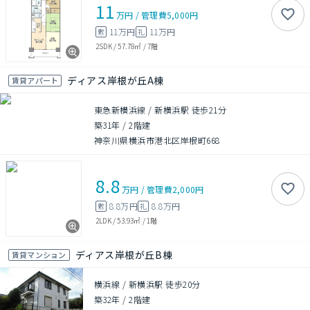
11
万円
/
管理費
5,000円
11万円
11万円
敷
礼
2SDK
/
57.78㎡
/
7階
ディアス岸根が丘A棟
賃貸アパート
東急新横浜線 / 新横浜駅 徒歩21分
築31年
/
2階建
神奈川県横浜市港北区岸根町668
8.8
万円
/
管理費
2,000円
8.8万円
8.8万円
敷
礼
2LDK
/
53.93㎡
/
1階
ディアス岸根が丘B棟
賃貸マンション
横浜線 / 新横浜駅 徒歩20分
築32年
/
2階建