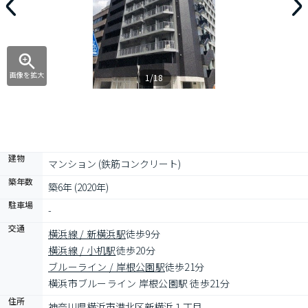
画像を拡大
1/18
建物
マンション (鉄筋コンクリート)
築年数
築6年 (2020年)
駐車場
-
交通
横浜線 / 新横浜駅
徒歩9分
横浜線 / 小机駅
徒歩20分
ブルーライン / 岸根公園駅
徒歩21分
横浜市ブルーライン 岸根公園駅 徒歩21分
住所
神奈川県横浜市港北区新横浜１丁目