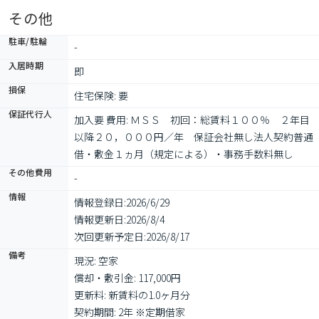
その他
駐車/駐輪
-
入居時期
即
損保
住宅保険: 要
保証代行人
加入要 費用: ＭＳＳ　初回：総賃料１００％　２年目
以降２０，０００円／年　保証会社無し法人契約普通
借・敷金１ヵ月（規定による）・事務手数料無し
その他費用
-
情報
情報登録日:
2026/6/29
情報更新日:
2026/8/4
次回更新予定日:
2026/8/17
備考
現況: 空家

償却・敷引金: 117,000円

更新料: 新賃料の1.0ヶ月分

契約期間: 2年 ※定期借家
